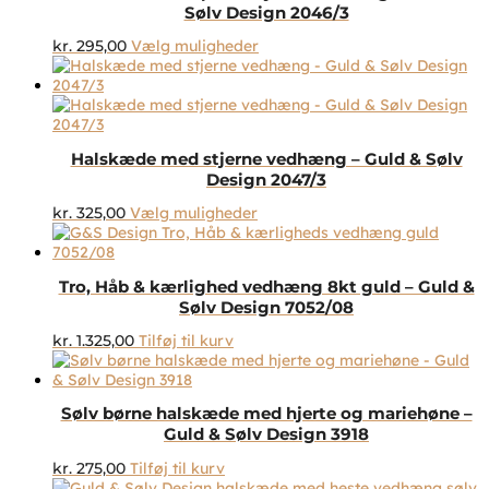
Sølv Design 2046/3
Dette
kr.
295,00
Vælg muligheder
vare
har
flere
varianter.
Mulighederne
Halskæde med stjerne vedhæng – Guld & Sølv
kan
Design 2047/3
vælges
på
Dette
kr.
325,00
Vælg muligheder
varesiden
vare
har
flere
Tro, Håb & kærlighed vedhæng 8kt guld – Guld &
varianter.
Sølv Design 7052/08
Mulighederne
kan
kr.
1.325,00
Tilføj til kurv
vælges
på
varesiden
Sølv børne halskæde med hjerte og mariehøne –
Guld & Sølv Design 3918
kr.
275,00
Tilføj til kurv