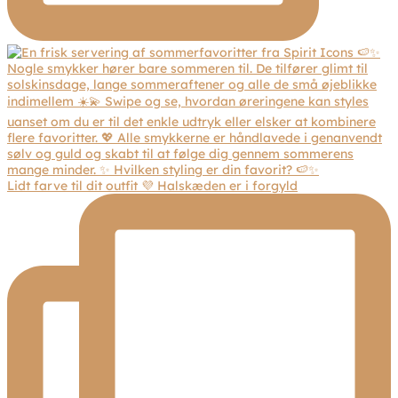
Lidt farve til dit outfit 💜 Halskæden er i forgyld