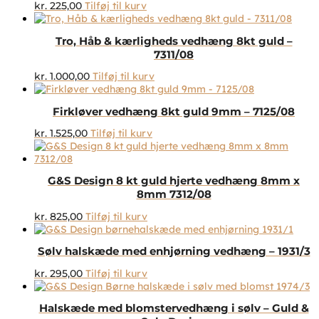
kr.
225,00
Tilføj til kurv
Tro, Håb & kærligheds vedhæng 8kt guld –
7311/08
kr.
1.000,00
Tilføj til kurv
Firkløver vedhæng 8kt guld 9mm – 7125/08
kr.
1.525,00
Tilføj til kurv
G&S Design 8 kt guld hjerte vedhæng 8mm x
8mm 7312/08
kr.
825,00
Tilføj til kurv
Sølv halskæde med enhjørning vedhæng – 1931/3
kr.
295,00
Tilføj til kurv
Halskæde med blomstervedhæng i sølv – Guld &