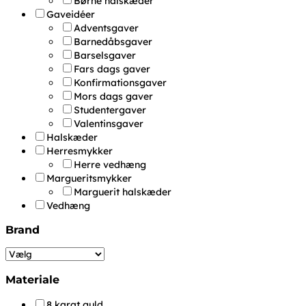
Børne halskæder
Gaveidéer
Adventsgaver
Barnedåbsgaver
Barselsgaver
Fars dags gaver
Konfirmationsgaver
Mors dags gaver
Studentergaver
Valentinsgaver
Halskæder
Herresmykker
Herre vedhæng
Margueritsmykker
Marguerit halskæder
Vedhæng
Brand
Materiale
8 karat guld