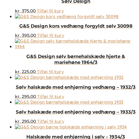
Sølv Design
kr.
375,00
Tilføj til kurv
G&S Design kors vedhæng forgyldt sølv 30098
kr.
395,00
Tilføj til kurv
G&S Design sølv børnehalskæde hjerte &
mariehøne 1964/3
kr.
225,00
Tilføj til kurv
Sølv halskæde med enhjørning vedhæng – 1932/3
kr.
295,00
Tilføj til kurv
Sølv halskæde med enhjørning vedhæng – 1933/3
kr.
295,00
Tilføj til kurv
Halskæde med enhjørning i sølv – 1934/3