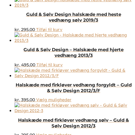
Guld & Sølv Design halskæde med heste
vedhæng sølv 2019/3
kr.
295,00
Tilføj til kurv
Guld & Sølv Design – Halskæde med hjerte
vedhæng 2013/3
kr.
495,00
Tilføj til kurv
Halskæde med firkløver vedhæng forgyldt – Guld
& Sølv Design 2012/3/F
Dette
kr.
395,00
Vælg muligheder
vare
har
flere
Halskæde med firkløver vedhæng sølv – Guld &
varianter.
Sølv Design 2012/3
Mulighederne
kan
Dette