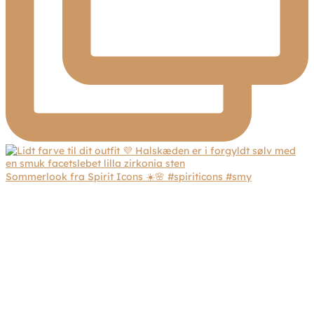
Sommerlook fra Spirit Icons ☀️🌸 #spiriticons #smy