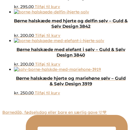
kr.
295,00
Tilføj til kurv
Børne halskæde med hjerte og delfin sølv – Guld &
Sølv Design 3842
kr.
200,00
Tilføj til kurv
Børne halskæde med elefant i sølv – Guld & Sølv
Design 3840
kr.
200,00
Tilføj til kurv
Børne halskæde hjerte og mariehøne sølv – Guld
& Sølv Design 3919
kr.
250,00
Tilføj til kurv
Barnedåb, fødselsdag eller bare en særlig gave 🩷💙