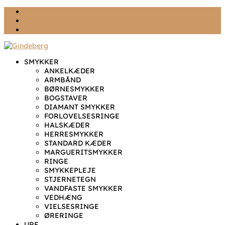
Ønskeliste
Min konto
kr. 0,00
SMYKKER
ANKELKÆDER
ARMBÅND
BØRNESMYKKER
BOGSTAVER
DIAMANT SMYKKER
FORLOVELSESRINGE
HALSKÆDER
HERRESMYKKER
STANDARD KÆDER
MARGUERITSMYKKER
RINGE
SMYKKEPLEJE
STJERNETEGN
VANDFASTE SMYKKER
VEDHÆNG
VIELSESRINGE
ØRERINGE
URE