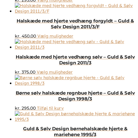
kr.
295,00
Vælg muligheder
vælges
vare
på
har
varesiden
flere
Halskæde med hjerte vedhæng forgyldt – Guld &
varianter.
Sølv Design 2011/3/F
Mulighederne
kan
Dette
kr.
450,00
Vælg muligheder
vælges
vare
på
har
varesiden
flere
Halskæde med hjerte vedhæng sølv – Guld & Sølv
varianter.
Design 2011/3
Mulighederne
kan
Dette
kr.
375,00
Vælg muligheder
vælges
vare
på
har
varesiden
flere
Børne sølv halskæde regnbue hjerte – Guld & Sølv
varianter.
Design 1998/3
Mulighederne
kan
kr.
295,00
Tilføj til kurv
vælges
på
varesiden
Guld & Sølv Design børnehalskæde hjerte &
mariehøne 1995/3