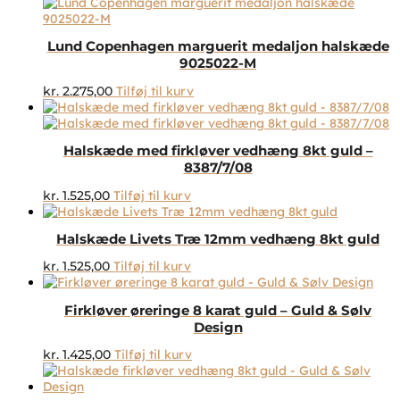
på
varesiden
Lund Copenhagen marguerit medaljon halskæde
9025022-M
kr.
2.275,00
Tilføj til kurv
Halskæde med firkløver vedhæng 8kt guld –
8387/7/08
kr.
1.525,00
Tilføj til kurv
Halskæde Livets Træ 12mm vedhæng 8kt guld
kr.
1.525,00
Tilføj til kurv
Firkløver øreringe 8 karat guld – Guld & Sølv
Design
kr.
1.425,00
Tilføj til kurv