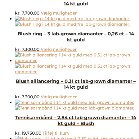
14 kt guld
Dette
kr.
7.700,00
Vælg muligheder
vare
har
flere
Blush ring – 3 lab‑grown diamanter – 0,26 ct – 14
varianter.
kt guld
Mulighederne
kan
Dette
kr.
7.300,00
Vælg muligheder
vælges
vare
på
har
varesiden
flere
varianter.
Mulighederne
Blush alliancering – 0,31 ct lab‑grown diamanter –
kan
14 kt guld
vælges
på
Dette
kr.
7.300,00
Vælg muligheder
varesiden
vare
har
flere
Tennisarmbånd – 2,84 ct lab‑grown diamanter – 14
varianter.
kt guld – Blush
Mulighederne
kan
kr.
19.750,00
Tilføj til kurv
vælges