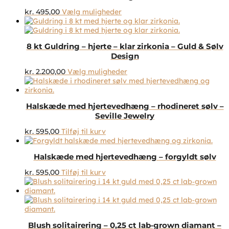
Dette
kr.
495,00
Vælg muligheder
vare
har
flere
8 kt Guldring – hjerte – klar zirkonia – Guld & Sølv
varianter.
Design
Mulighederne
kan
Dette
kr.
2.200,00
Vælg muligheder
vælges
vare
på
har
varesiden
flere
Halskæde med hjertevedhæng – rhodineret sølv –
varianter.
Seville Jewelry
Mulighederne
kan
kr.
595,00
Tilføj til kurv
vælges
på
varesiden
Halskæde med hjertevedhæng – forgyldt sølv
kr.
595,00
Tilføj til kurv
Blush solitairering – 0,25 ct lab‑grown diamant –