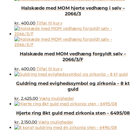
Halskæde med MOM hjerte vedhæng i sølv –
2066/3
kr.
400,00
Tilføj til kurv
Halskæde med MOM vedhæng forgyldt sølv –
2066/3/F
kr.
400,00
Tilføj til kurv
Guldring med evighedssymbol og zirkonia – 8 kt
guld
Dette
kr.
2.425,00
Vælg muligheder
vare
har
Hjerte ring 8kt guld med zirkonia sten – 6495/08
flere
varianter.
Dette
kr.
2.150,00
Vælg muligheder
Mulighederne
vare
kan
har