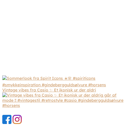
Vintage vibes fra Casio ✨ Et ikonisk ur der aldri