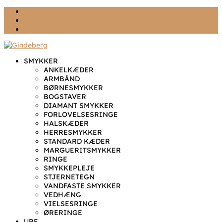
Ønskeliste
Min konto
kr. 0,00
SMYKKER
ANKELKÆDER
ARMBÅND
BØRNESMYKKER
BOGSTAVER
DIAMANT SMYKKER
FORLOVELSESRINGE
HALSKÆDER
HERRESMYKKER
STANDARD KÆDER
MARGUERITSMYKKER
RINGE
SMYKKEPLEJE
STJERNETEGN
VANDFASTE SMYKKER
VEDHÆNG
VIELSESRINGE
ØRERINGE
URE