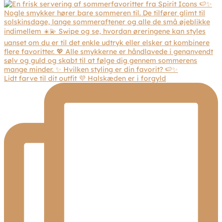
Lidt farve til dit outfit 💜 Halskæden er i forgyld