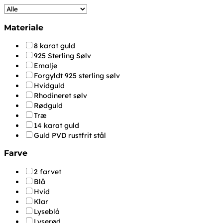
Materiale
8 karat guld
925 Sterling Sølv
Emalje
Forgyldt 925 sterling sølv
Hvidguld
Rhodineret sølv
Rødguld
Træ
14 karat guld
Guld PVD rustfrit stål
Farve
2 farvet
Blå
Hvid
Klar
Lyseblå
Lyserød