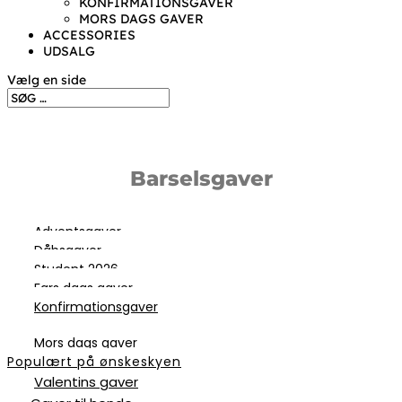
KONFIRMATIONSGAVER
MORS DAGS GAVER
ACCESSORIES
UDSALG
Vælg en side
Barselsgaver
Adventsgaver
Dåbsgaver
Student 2026
Fars dags gaver
Konfirmationsgaver
Mors dags gaver
Populært på ønskeskyen
Valentins gaver