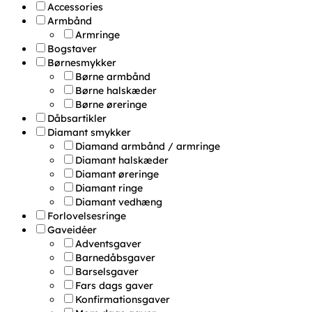
Accessories
Armbånd
Armringe
Bogstaver
Børnesmykker
Børne armbånd
Børne halskæder
Børne øreringe
Dåbsartikler
Diamant smykker
Diamand armbånd / armringe
Diamant halskæder
Diamant øreringe
Diamant ringe
Diamant vedhæng
Forlovelsesringe
Gaveidéer
Adventsgaver
Barnedåbsgaver
Barselsgaver
Fars dags gaver
Konfirmationsgaver