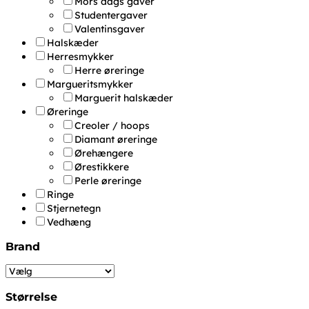
Mors dags gaver
Studentergaver
Valentinsgaver
Halskæder
Herresmykker
Herre øreringe
Margueritsmykker
Marguerit halskæder
Øreringe
Creoler / hoops
Diamant øreringe
Ørehængere
Ørestikkere
Perle øreringe
Ringe
Stjernetegn
Vedhæng
Brand
Størrelse