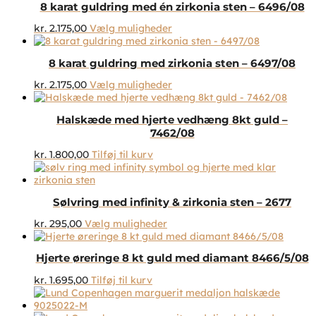
vælges
8 karat guldring med én zirkonia sten – 6496/08
flere
på
varianter.
Dette
kr.
2.175,00
Vælg muligheder
varesiden
Mulighederne
vare
kan
har
vælges
8 karat guldring med zirkonia sten – 6497/08
flere
på
varianter.
Dette
kr.
2.175,00
Vælg muligheder
varesiden
Mulighederne
vare
kan
har
vælges
Halskæde med hjerte vedhæng 8kt guld –
flere
på
7462/08
varianter.
varesiden
Mulighederne
kr.
1.800,00
Tilføj til kurv
kan
vælges
på
varesiden
Sølvring med infinity & zirkonia sten – 2677
Dette
kr.
295,00
Vælg muligheder
vare
har
Hjerte øreringe 8 kt guld med diamant 8466/5/08
flere
varianter.
kr.
1.695,00
Tilføj til kurv
Mulighederne
kan
vælges