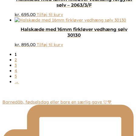
sølv – 2063/3/F
kr.
695,00
Tilføj til kurv
Halskæde med 16mm firkløver vedhæng sølv
30130
kr.
895,00
Tilføj til kurv
1
2
3
4
5
→
Barnedåb, fødselsdag eller bare en særlig gave 🩷💙