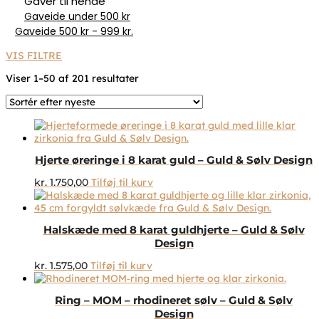
Gaver til hende
Gaveide under 500 kr
Gaveide 500 kr - 999 kr.
VIS FILTRE
Sorteret
Viser 1–50 af 201 resultater
efter
seneste
Hjerte øreringe i 8 karat guld – Guld & Sølv Design
kr.
1.750,00
Tilføj til kurv
Halskæde med 8 karat guldhjerte – Guld & Sølv
Design
kr.
1.575,00
Tilføj til kurv
Ring – MOM – rhodineret sølv – Guld & Sølv
Design