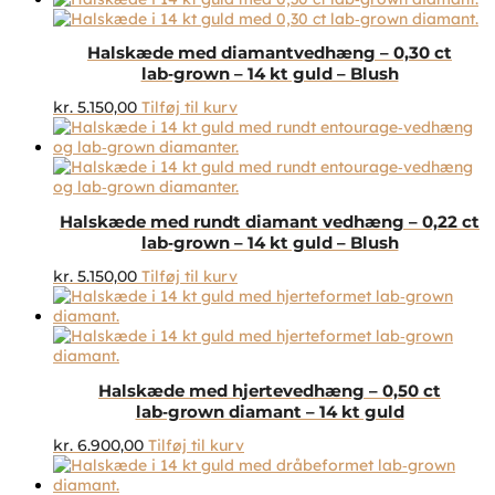
på
varesiden
Halskæde med diamantvedhæng – 0,30 ct
lab‑grown – 14 kt guld – Blush
kr.
5.150,00
Tilføj til kurv
Halskæde med rundt diamant vedhæng – 0,22 ct
lab‑grown – 14 kt guld – Blush
kr.
5.150,00
Tilføj til kurv
Halskæde med hjertevedhæng – 0,50 ct
lab‑grown diamant – 14 kt guld
kr.
6.900,00
Tilføj til kurv