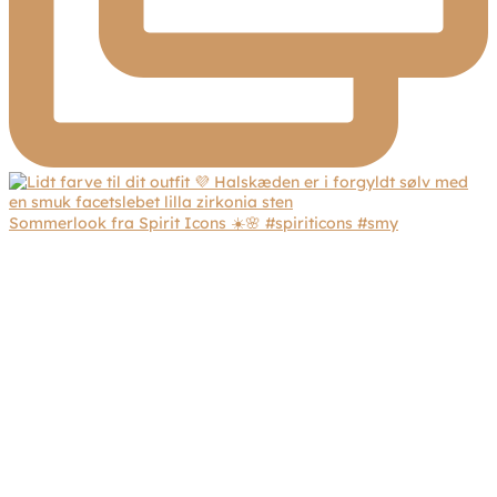
Sommerlook fra Spirit Icons ☀️🌸 #spiriticons #smy