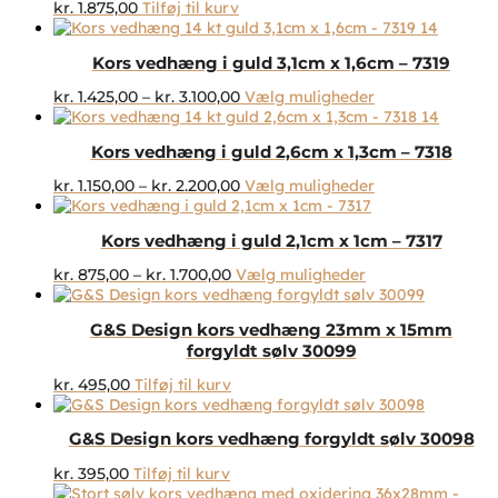
kr.
1.875,00
Tilføj til kurv
Kors vedhæng i guld 3,1cm x 1,6cm – 7319
Prisinterval:
Dette
kr.
1.425,00
–
kr.
3.100,00
Vælg muligheder
kr. 1.425,00
vare
til
har
Kors vedhæng i guld 2,6cm x 1,3cm – 7318
kr. 3.100,00
flere
varianter.
Prisinterval:
Dette
kr.
1.150,00
–
kr.
2.200,00
Vælg muligheder
Mulighederne
kr. 1.150,00
vare
kan
til
har
vælges
Kors vedhæng i guld 2,1cm x 1cm – 7317
kr. 2.200,00
flere
på
varianter.
Prisinterval:
Dette
kr.
875,00
–
kr.
1.700,00
Vælg muligheder
varesiden
Mulighederne
kr. 875,00
vare
kan
til
har
vælges
G&S Design kors vedhæng 23mm x 15mm
kr. 1.700,00
flere
på
forgyldt sølv 30099
varianter.
varesiden
Mulighederne
kr.
495,00
Tilføj til kurv
kan
vælges
på
G&S Design kors vedhæng forgyldt sølv 30098
varesiden
kr.
395,00
Tilføj til kurv