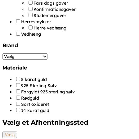
Fars dags gaver
Konfirmationsgaver
Studentergaver
Herresmykker
Herre vedhæng
Vedhæng
Brand
Materiale
8 karat guld
925 Sterling Sølv
Forgyldt 925 sterling sølv
Rødguld
Sort oxideret
14 karat guld
Vælg et Afhentningssted
Vælg