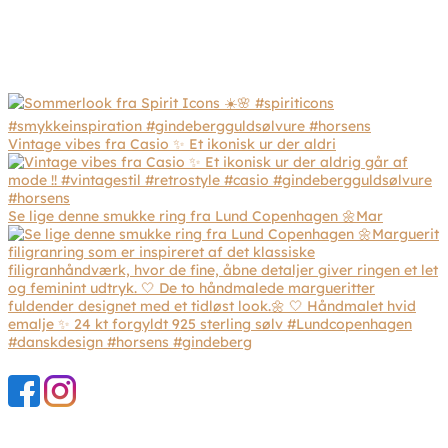
Vintage vibes fra Casio ✨ Et ikonisk ur der aldri
Se lige denne smukke ring fra Lund Copenhagen 🌼Mar