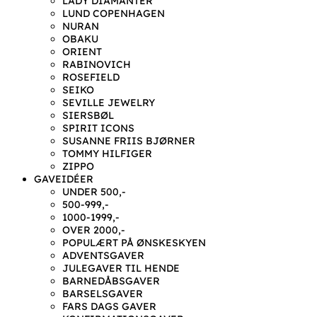
LADY DIAMANTER
LUND COPENHAGEN
NURAN
OBAKU
ORIENT
RABINOVICH
ROSEFIELD
SEIKO
SEVILLE JEWELRY
SIERSBØL
SPIRIT ICONS
SUSANNE FRIIS BJØRNER
TOMMY HILFIGER
ZIPPO
GAVEIDÉER
UNDER 500,-
500-999,-
1000-1999,-
OVER 2000,-
POPULÆRT PÅ ØNSKESKYEN
ADVENTSGAVER
JULEGAVER TIL HENDE
BARNEDÅBSGAVER
BARSELSGAVER
FARS DAGS GAVER