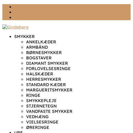
Ønskeliste
Min konto
kr. 0,00
SMYKKER
ANKELKÆDER
ARMBÅND
BØRNESMYKKER
BOGSTAVER
DIAMANT SMYKKER
FORLOVELSESRINGE
HALSKÆDER
HERRESMYKKER
STANDARD KÆDER
MARGUERITSMYKKER
RINGE
SMYKKEPLEJE
STJERNETEGN
VANDFASTE SMYKKER
VEDHÆNG
VIELSESRINGE
ØRERINGE
URE