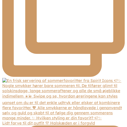
Lidt farve til dit outfit 💜 Halskæden er i forgyld