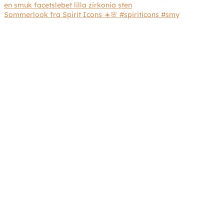
Sommerlook fra Spirit Icons ☀️🌸 #spiriticons #smy