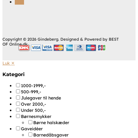
Følg
Copyright © 2026 Gindeberg. Designed & Powered by BEST
OF Online.dk.
Luk ✕
Kategori
1000-1999,-
500-999,-
Julegaver til hende
Over 2000,-
Under 500,-
Børnesmykker
Børne halskæder
Gaveidéer
Barnedåbsgaver