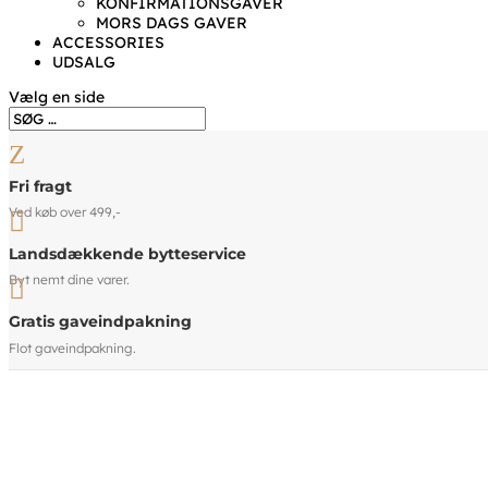
KONFIRMATIONSGAVER
MORS DAGS GAVER
ACCESSORIES
UDSALG
Vælg en side
Z
Fri fragt
Ved køb over 499,-

Landsdækkende bytteservice
Byt nemt dine varer.

Gratis gaveindpakning
Flot gaveindpakning.