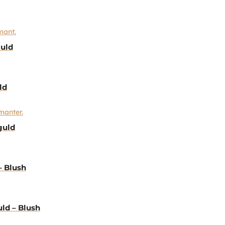
guld
ld
guld
– Blush
ld – Blush