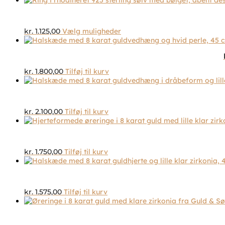
kan
vælges
på
Dette
kr.
1.125,00
Vælg muligheder
varesiden
vare
har
flere
varianter.
kr.
1.800,00
Tilføj til kurv
Mulighederne
kan
vælges
på
kr.
2.100,00
Tilføj til kurv
varesiden
kr.
1.750,00
Tilføj til kurv
kr.
1.575,00
Tilføj til kurv