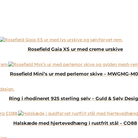
Rosefield Gaia XS ur med creme urskive
Rosefield Mini’s ur med perlemor skive – MWGMG-M0
Ring i rhodineret 925 sterling sølv – Guld & Sølv Desi
Halskæde med hjertevedhæng i rustfrit stål – CO88