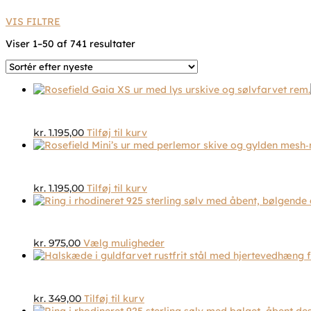
VIS FILTRE
Sorteret
Viser 1–50 af 741 resultater
efter
seneste
kr.
1.195,00
Tilføj til kurv
kr.
1.195,00
Tilføj til kurv
Dette
kr.
975,00
Vælg muligheder
vare
har
flere
varianter.
kr.
349,00
Tilføj til kurv
Mulighederne