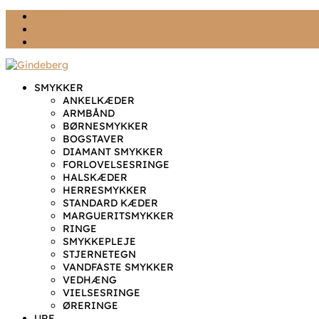
Ønskeliste
Min konto
kr. 0,00
SMYKKER
ANKELKÆDER
ARMBÅND
BØRNESMYKKER
BOGSTAVER
DIAMANT SMYKKER
FORLOVELSESRINGE
HALSKÆDER
HERRESMYKKER
STANDARD KÆDER
MARGUERITSMYKKER
RINGE
SMYKKEPLEJE
STJERNETEGN
VANDFASTE SMYKKER
VEDHÆNG
VIELSESRINGE
ØRERINGE
URE