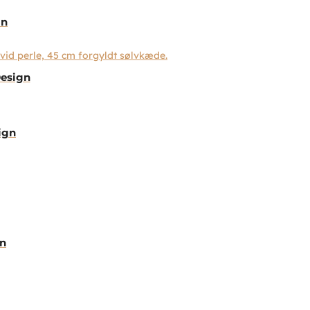
gn
Design
ign
gn