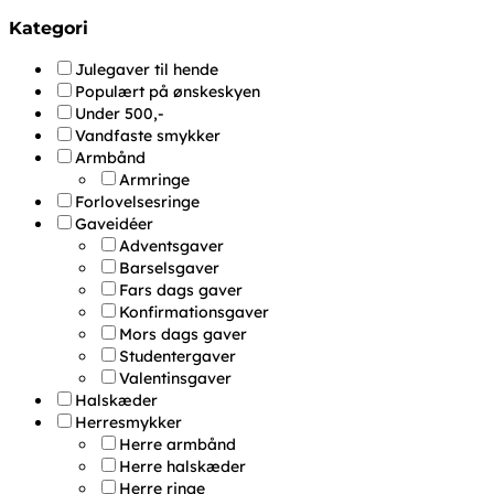
Kategori
Julegaver til hende
Populært på ønskeskyen
Under 500,-
Vandfaste smykker
Armbånd
Armringe
Forlovelsesringe
Gaveidéer
Adventsgaver
Barselsgaver
Fars dags gaver
Konfirmationsgaver
Mors dags gaver
Studentergaver
Valentinsgaver
Halskæder
Herresmykker
Herre armbånd
Herre halskæder
Herre ringe