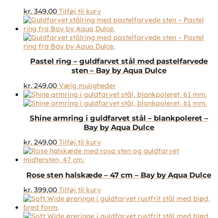
kr.
349,00
Tilføj til kurv
Pastel ring – guldfarvet stål med pastelfarvede
sten – Bay by Aqua Dulce
Dette
kr.
249,00
Vælg muligheder
vare
har
flere
Shine armring i guldfarvet stål – blankpoleret –
varianter.
Bay by Aqua Dulce
Mulighederne
kan
kr.
249,00
Tilføj til kurv
vælges
på
varesiden
Rose sten halskæde – 47 cm – Bay by Aqua Dulce
kr.
399,00
Tilføj til kurv