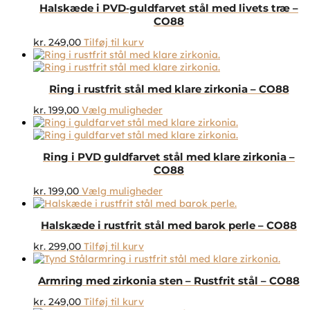
Halskæde i PVD‑guldfarvet stål med livets træ –
CO88
kr.
249,00
Tilføj til kurv
Ring i rustfrit stål med klare zirkonia – CO88
Dette
kr.
199,00
Vælg muligheder
vare
har
flere
Ring i PVD guldfarvet stål med klare zirkonia –
varianter.
CO88
Mulighederne
kan
Dette
kr.
199,00
Vælg muligheder
vælges
vare
på
har
varesiden
Halskæde i rustfrit stål med barok perle – CO88
flere
varianter.
kr.
299,00
Tilføj til kurv
Mulighederne
kan
vælges
Armring med zirkonia sten – Rustfrit stål – CO88
på
kr.
249,00
Tilføj til kurv
varesiden