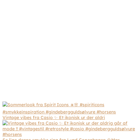
Vintage vibes fra Casio ✨ Et ikonisk ur der aldri