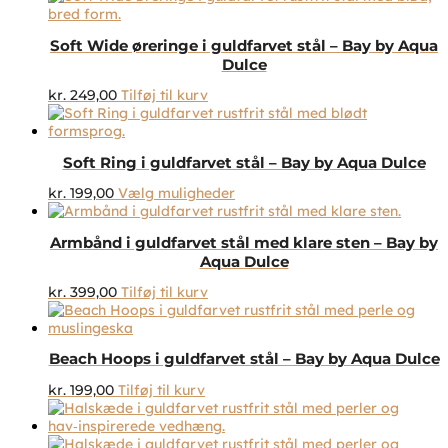
Soft Wide øreringe i guldfarvet stål – Bay by Aqua
Dulce
kr.
249,00
Tilføj til kurv
Soft Ring i guldfarvet stål – Bay by Aqua Dulce
Dette
kr.
199,00
Vælg muligheder
vare
har
Armbånd i guldfarvet stål med klare sten – Bay by
flere
Aqua Dulce
varianter.
Mulighederne
kr.
399,00
Tilføj til kurv
kan
vælges
på
varesiden
Beach Hoops i guldfarvet stål – Bay by Aqua Dulce
kr.
199,00
Tilføj til kurv