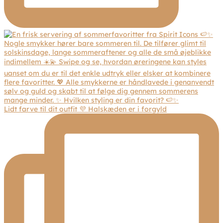
Lidt farve til dit outfit 💜 Halskæden er i forgyld