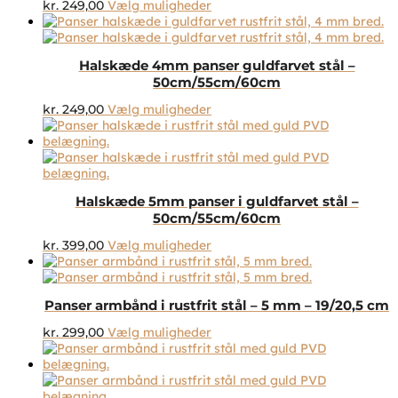
Dette
kr.
249,00
Vælg muligheder
kan
vare
vælges
har
på
flere
varesiden
Halskæde 4mm panser guldfarvet stål –
varianter.
50cm/55cm/60cm
Mulighederne
kan
Dette
kr.
249,00
Vælg muligheder
vælges
vare
på
har
varesiden
flere
varianter.
Mulighederne
Halskæde 5mm panser i guldfarvet stål –
kan
50cm/55cm/60cm
vælges
på
Dette
kr.
399,00
Vælg muligheder
varesiden
vare
har
flere
Panser armbånd i rustfrit stål – 5 mm – 19/20,5 cm
varianter.
Mulighederne
Dette
kr.
299,00
Vælg muligheder
kan
vare
vælges
har
på
flere
varesiden
varianter.