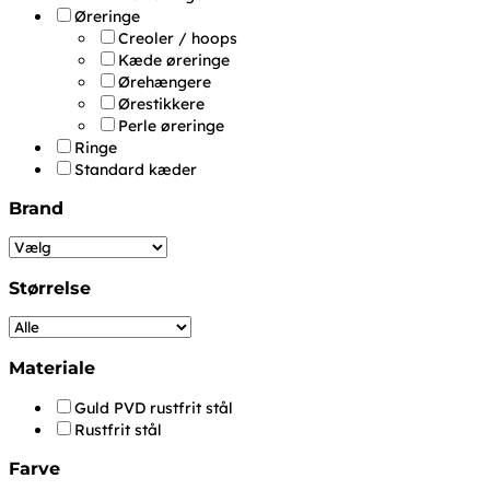
Øreringe
Creoler / hoops
Kæde øreringe
Ørehængere
Ørestikkere
Perle øreringe
Ringe
Standard kæder
Brand
Størrelse
Materiale
Guld PVD rustfrit stål
Rustfrit stål
Farve