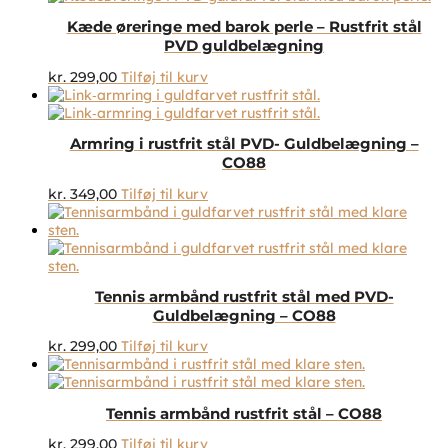
Kæde øreringe med barok perle – Rustfrit stål
PVD guldbelægning
kr.
299,00
Tilføj til kurv
Armring i rustfrit stål PVD- Guldbelægning –
CO88
kr.
349,00
Tilføj til kurv
Tennis armbånd rustfrit stål med PVD-
Guldbelægning – CO88
kr.
299,00
Tilføj til kurv
Tennis armbånd rustfrit stål – CO88
kr.
299,00
Tilføj til kurv