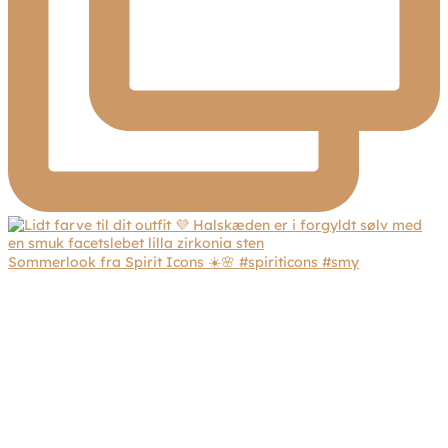
Sommerlook fra Spirit Icons ☀️🌸 #spiriticons #smy