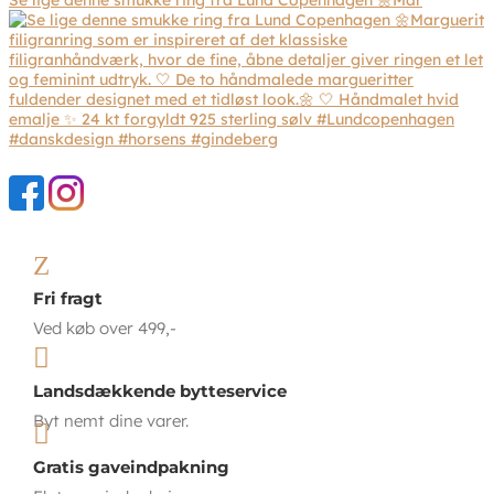
Se lige denne smukke ring fra Lund Copenhagen 🌼Mar
Z
Fri fragt
Ved køb over 499,-

Landsdækkende bytteservice
Byt nemt dine varer.

Gratis gaveindpakning