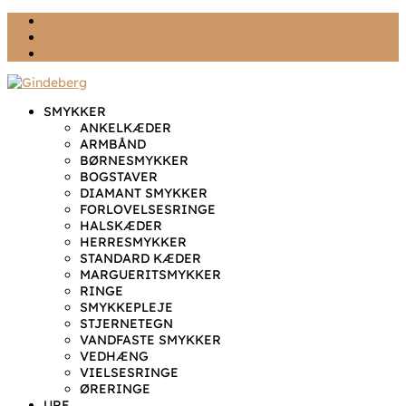
Ønskeliste
Min konto
kr. 0,00
SMYKKER
ANKELKÆDER
ARMBÅND
BØRNESMYKKER
BOGSTAVER
DIAMANT SMYKKER
FORLOVELSESRINGE
HALSKÆDER
HERRESMYKKER
STANDARD KÆDER
MARGUERITSMYKKER
RINGE
SMYKKEPLEJE
STJERNETEGN
VANDFASTE SMYKKER
VEDHÆNG
VIELSESRINGE
ØRERINGE
URE