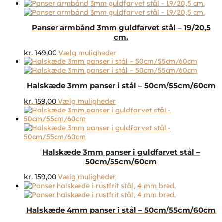
vare
vælges
har
på
flere
varesiden
Panser armbånd 3mm guldfarvet stål – 19/20,5
varianter.
cm.
Mulighederne
kan
Dette
kr.
149,00
Vælg muligheder
vælges
vare
på
har
varesiden
flere
Halskæde 3mm panser i stål – 50cm/55cm/60cm
varianter.
Mulighederne
Dette
kr.
159,00
Vælg muligheder
kan
vare
vælges
har
på
flere
varesiden
varianter.
Mulighederne
Halskæde 3mm panser i guldfarvet stål –
kan
50cm/55cm/60cm
vælges
på
Dette
kr.
159,00
Vælg muligheder
varesiden
vare
har
flere
Halskæde 4mm panser i stål – 50cm/55cm/60cm
varianter.
Mulighederne