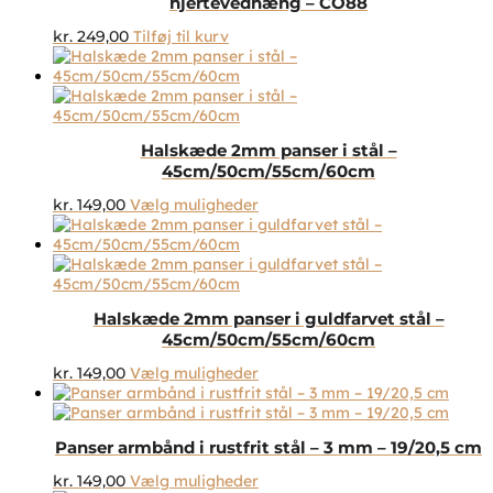
hjertevedhæng – CO88
kr.
249,00
Tilføj til kurv
Halskæde 2mm panser i stål –
45cm/50cm/55cm/60cm
Dette
kr.
149,00
Vælg muligheder
vare
har
flere
varianter.
Mulighederne
Halskæde 2mm panser i guldfarvet stål –
kan
45cm/50cm/55cm/60cm
vælges
på
Dette
kr.
149,00
Vælg muligheder
varesiden
vare
har
flere
Panser armbånd i rustfrit stål – 3 mm – 19/20,5 cm
varianter.
Mulighederne
Dette
kr.
149,00
Vælg muligheder
kan