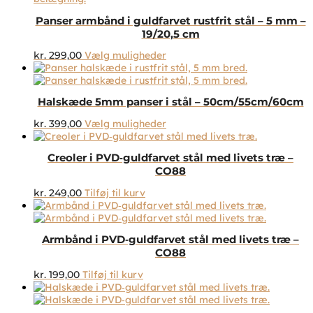
Mulighederne
Panser armbånd i guldfarvet rustfrit stål – 5 mm –
kan
19/20,5 cm
vælges
på
Dette
kr.
299,00
Vælg muligheder
varesiden
vare
har
flere
Halskæde 5mm panser i stål – 50cm/55cm/60cm
varianter.
Mulighederne
Dette
kr.
399,00
Vælg muligheder
kan
vare
vælges
har
på
Creoler i PVD‑guldfarvet stål med livets træ –
flere
varesiden
CO88
varianter.
Mulighederne
kr.
249,00
Tilføj til kurv
kan
vælges
på
varesiden
Armbånd i PVD‑guldfarvet stål med livets træ –
CO88
kr.
199,00
Tilføj til kurv