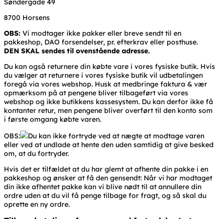
Søndergade 49
8700 Horsens
OBS:
Vi modtager ikke pakker eller breve sendt til en
pakkeshop, DAO forsendelser, pr. efterkrav eller posthuse.
DEN SKAL sendes til ovenstående adresse.
Du kan også returnere din købte vare i vores fysiske butik. Hvis
du vælger at returnere i vores fysiske butik vil udbetalingen
foregå via vores webshop. Husk at medbringe faktura & vær
opmærksom på at pengene bliver tilbageført via vores
webshop og ikke butikkens kassesystem. Du kan derfor ikke få
kontanter retur, men pengene bliver overført til den konto som
i første omgang købte varen.
OBS:
Du kan ikke fortryde ved at nægte at modtage varen
eller ved at undlade at hente den uden samtidig at give besked
om, at du fortryder.
Hvis det er tilfældet at du har glemt at afhente din pakke i en
pakkeshop og ønsker at få den gensendt: Når vi har modtaget
din ikke afhentet pakke kan vi blive nødt til at annullere din
ordre uden at du vil få penge tilbage for fragt, og så skal du
oprette en ny ordre.