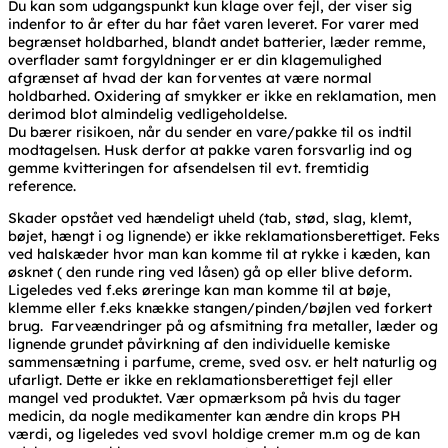
Du kan som udgangspunkt kun klage over fejl, der viser sig
indenfor to år efter du har fået varen leveret. For varer med
begrænset holdbarhed, blandt andet batterier, læder remme,
overflader samt forgyldninger er er din klagemulighed
afgrænset af hvad der kan forventes at være normal
holdbarhed. Oxidering af smykker er ikke en reklamation, men
derimod blot almindelig vedligeholdelse.
Du bærer risikoen, når du sender en vare/pakke til os indtil
modtagelsen. Husk derfor at pakke varen forsvarlig ind og
gemme kvitteringen for afsendelsen til evt. fremtidig
reference.
Skader opstået ved hændeligt uheld (tab, stød, slag, klemt,
bøjet, hængt i og lignende) er ikke reklamationsberettiget. Feks
ved halskæder hvor man kan komme til at rykke i kæden, kan
øsknet ( den runde ring ved låsen) gå op eller blive deform.
Ligeledes ved f.eks øreringe kan man komme til at bøje,
klemme eller f.eks knække stangen/pinden/bøjlen ved forkert
brug. Farveændringer på og afsmitning fra metaller, læder og
lignende grundet påvirkning af den individuelle kemiske
sammensætning i parfume, creme, sved osv. er helt naturlig og
ufarligt. Dette er ikke en reklamationsberettiget fejl eller
mangel ved produktet. Vær opmærksom på hvis du tager
medicin, da nogle medikamenter kan ændre din krops PH
værdi, og ligeledes ved svovl holdige cremer m.m og de kan