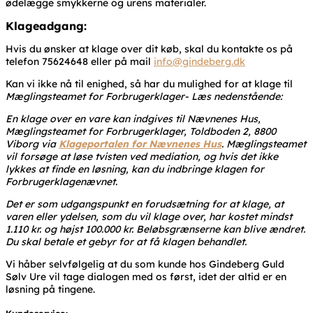
ødelægge smykkerne og urens materialer.
Klageadgang:
Hvis du ønsker at klage over dit køb, skal du kontakte os på
telefon 75624648 eller på mail
info@gindeberg.dk
Kan vi ikke nå til enighed, så har du mulighed for at klage til
Mæglingsteamet for Forbrugerklager- Læs nedenstående:
En klage over en vare kan indgives til Nævnenes Hus,
Mæglingsteamet for Forbrugerklager, Toldboden 2, 8800
Viborg via
Klageportalen for Nævnenes Hus
. Mæglingsteamet
vil forsøge at løse tvisten ved mediation, og hvis det ikke
lykkes at finde en løsning, kan du indbringe klagen for
Forbrugerklagenævnet.
Det er som udgangspunkt en forudsætning for at klage, at
varen eller ydelsen, som du vil klage over, har kostet mindst
1.110 kr. og højst 100.000 kr. Beløbsgrænserne kan blive ændret.
Du skal betale et gebyr for at få klagen behandlet.
Vi håber selvfølgelig at du som kunde hos Gindeberg Guld
Sølv Ure vil tage dialogen med os først, idet der altid er en
løsning på tingene.