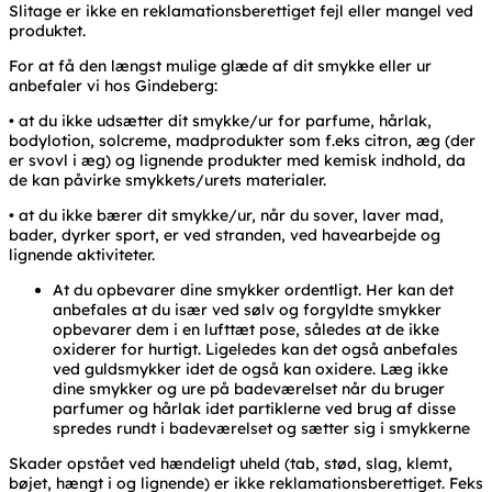
Slitage er ikke en reklamationsberettiget fejl eller mangel ved
produktet.
For at få den længst mulige glæde af dit smykke eller ur
anbefaler vi hos Gindeberg:
• at du ikke udsætter dit smykke/ur for parfume, hårlak,
bodylotion, solcreme, madprodukter som f.eks citron, æg (der
er svovl i æg) og lignende produkter med kemisk indhold, da
de kan påvirke smykkets/urets materialer.
• at du ikke bærer dit smykke/ur, når du sover, laver mad,
bader, dyrker sport, er ved stranden, ved havearbejde og
lignende aktiviteter.
At du opbevarer dine smykker ordentligt. Her kan det
anbefales at du især ved sølv og forgyldte smykker
opbevarer dem i en lufttæt pose, således at de ikke
oxiderer for hurtigt. Ligeledes kan det også anbefales
ved guldsmykker idet de også kan oxidere. Læg ikke
dine smykker og ure på badeværelset når du bruger
parfumer og hårlak idet partiklerne ved brug af disse
spredes rundt i badeværelset og sætter sig i smykkerne
Skader opstået ved hændeligt uheld (tab, stød, slag, klemt,
bøjet, hængt i og lignende) er ikke reklamationsberettiget. Feks