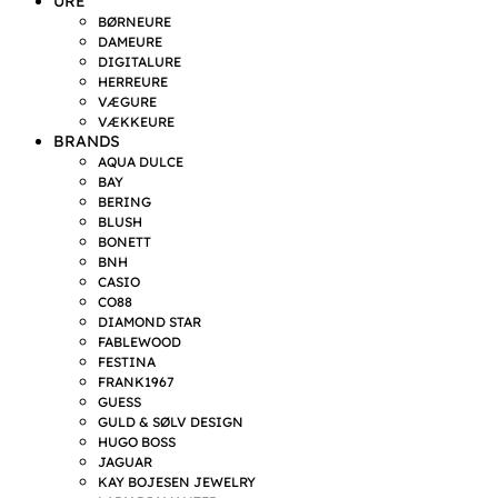
URE
BØRNEURE
DAMEURE
DIGITALURE
HERREURE
VÆGURE
VÆKKEURE
BRANDS
AQUA DULCE
BAY
BERING
BLUSH
BONETT
BNH
CASIO
CO88
DIAMOND STAR
FABLEWOOD
FESTINA
FRANK1967
GUESS
GULD & SØLV DESIGN
HUGO BOSS
JAGUAR
KAY BOJESEN JEWELRY