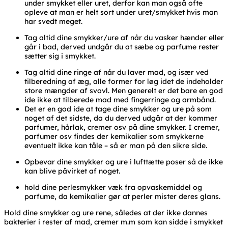
under smykket eller uret, derfor kan man også ofte
opleve at man er helt sort under uret/smykket hvis man
har svedt meget.
Tag altid dine smykker/ure af når du vasker hænder eller
går i bad, derved undgår du at sæbe og parfume rester
sætter sig i smykket.
Tag altid dine ringe af når du laver mad, og især ved
tilberedning af æg, alle former for løg idet de indeholder
store mængder af svovl. Men generelt er det bare en god
ide ikke at tilberede mad med fingerringe og armbånd.
Det er en god ide at tage dine smykker og ure på som
noget af det sidste, da du derved udgår at der kommer
parfumer, hårlak, cremer osv på dine smykker. I cremer,
parfumer osv findes der kemikalier som smykkerne
eventuelt ikke kan tåle – så er man på den sikre side.
Opbevar dine smykker og ure i lufttætte poser så de ikke
kan blive påvirket af noget.
hold dine perlesmykker væk fra opvaskemiddel og
parfume, da kemikalier gør at perler mister deres glans.
Hold dine smykker og ure rene, således at der ikke dannes
bakterier i rester af mad, cremer m.m som kan sidde i smykket