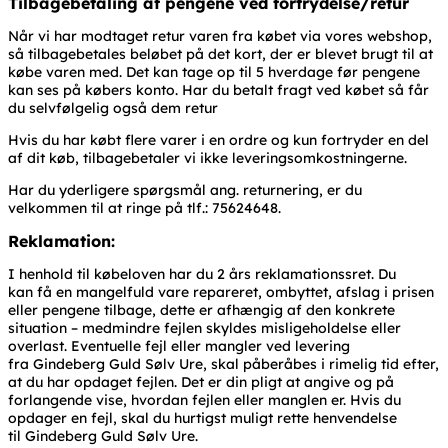
Tilbagebetaling af pengene ved fortrydelse/retur
Når vi har modtaget retur varen fra købet via vores webshop,
så tilbagebetales beløbet på det kort, der er blevet brugt til at
købe varen med. Det kan tage op til 5 hverdage før pengene
kan ses på købers konto. Har du betalt fragt ved købet så får
du selvfølgelig også dem retur
Hvis du har købt flere varer i en ordre og kun fortryder en del
af dit køb, tilbagebetaler vi ikke leveringsomkostningerne.
Har du yderligere spørgsmål ang. returnering, er du
velkommen til at ringe på tlf.: 75624648.
Reklamation:
I henhold til købeloven har du 2 års reklamationssret. Du
kan få en mangelfuld vare repareret, ombyttet, afslag i prisen
eller pengene tilbage, dette er afhængig af den konkrete
situation – medmindre fejlen skyldes misligeholdelse eller
overlast. Eventuelle fejl eller mangler ved levering
fra Gindeberg Guld Sølv Ure, skal påberåbes i rimelig tid efter,
at du har opdaget fejlen. Det er din pligt at angive og på
forlangende vise, hvordan fejlen eller manglen er. Hvis du
opdager en fejl, skal du hurtigst muligt rette henvendelse
til Gindeberg Guld Sølv Ure.