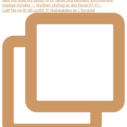
Lidt farve til dit outfit 💜 Halskæden er i forgyld