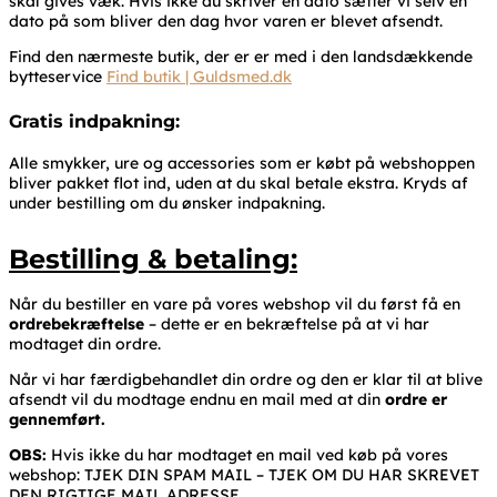
skal gives væk. Hvis ikke du skriver en dato sætter vi selv en
dato på som bliver den dag hvor varen er blevet afsendt.
Find den nærmeste butik, der er er med i den landsdækkende
bytteservice
Find butik | Guldsmed.dk
Gratis indpakning:
Alle smykker, ure og accessories som er købt på webshoppen
bliver pakket flot ind, uden at du skal betale ekstra. Kryds af
under bestilling om du ønsker indpakning.
Bestilling & betaling:
Når du bestiller en vare på vores webshop vil du først få en
ordrebekræftelse
– dette er en bekræftelse på at vi har
modtaget din ordre.
Når vi har færdigbehandlet din ordre og den er klar til at blive
afsendt vil du modtage endnu en mail med at din
ordre er
gennemført.
OBS:
Hvis ikke du har modtaget en mail ved køb på vores
webshop: TJEK DIN SPAM MAIL – TJEK OM DU HAR SKREVET
DEN RIGTIGE MAIL ADRESSE