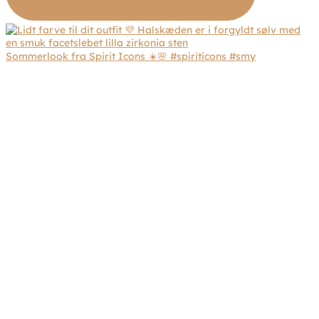
Sommerlook fra Spirit Icons ☀️🌸 #spiriticons #smy