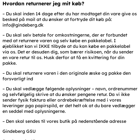
Hvordan returnerer jeg mit køb?
– Du skal inden 14 dage efter du har modtaget din vare give os
besked på mail at du ønsker at fortryde dit køb på:
info@gindeberg.dk
– Du skal selv betale for omkostningerne, der er forbundet
med at returnere varen og selv købe en pakkelabel. I
øjeblikket kan vi IKKE tilbyde at du kan købe en pakkelabel
via os. Det er desuden dig, som bærer risikoen, når du sender
en vare retur til os. Husk derfor at få en kvittering for din
pakke.
– Du skal returnere varen i den originale æske og pakke den
forsvarligt ind
– Du skal vedlægge følgende oplysninger – navn, ordrenummer
og selvfølgelig skrive at du ønsker pengene retur. Da vi ikke
sender fysik faktura eller ordrebekræftelse med i vores
leveringer pga papirspild, er det helt ok at du bare vedlægger
en seddel med oplysningerne.
– Den skal sendes til vores butik på nedenstående adresse
Gindeberg GSU