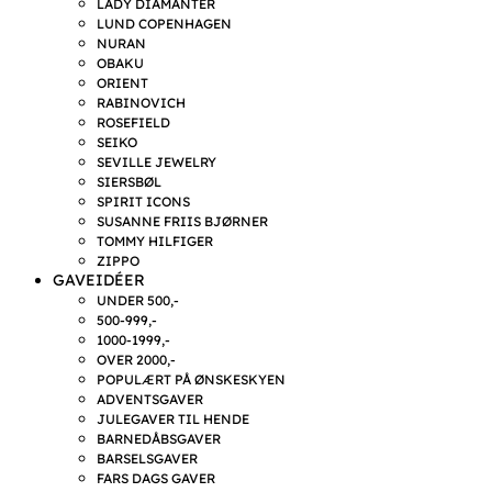
LADY DIAMANTER
LUND COPENHAGEN
NURAN
OBAKU
ORIENT
RABINOVICH
ROSEFIELD
SEIKO
SEVILLE JEWELRY
SIERSBØL
SPIRIT ICONS
SUSANNE FRIIS BJØRNER
TOMMY HILFIGER
ZIPPO
GAVEIDÉER
UNDER 500,-
500-999,-
1000-1999,-
OVER 2000,-
POPULÆRT PÅ ØNSKESKYEN
ADVENTSGAVER
JULEGAVER TIL HENDE
BARNEDÅBSGAVER
BARSELSGAVER
FARS DAGS GAVER