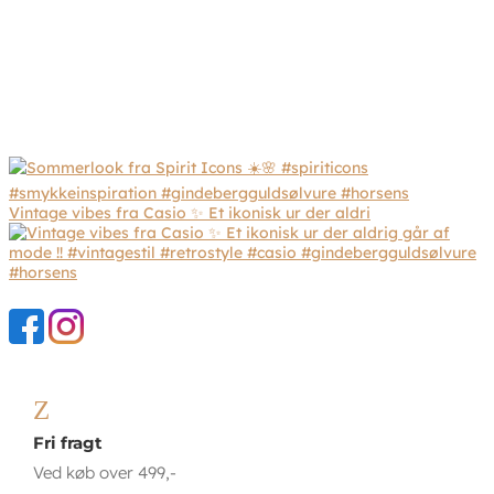
Vintage vibes fra Casio ✨ Et ikonisk ur der aldri
Z
Fri fragt
Ved køb over 499,-