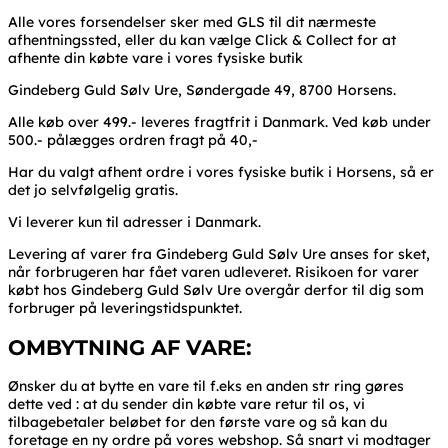
Alle vores forsendelser sker med GLS til dit nærmeste
afhentningssted, eller du kan vælge Click & Collect for at
afhente din købte vare i vores fysiske butik
Gindeberg Guld Sølv Ure, Søndergade 49, 8700 Horsens.
Alle køb over 499.- leveres fragtfrit i Danmark. Ved køb under
500.- pålægges ordren fragt på 40,-
Har du valgt afhent ordre i vores fysiske butik i Horsens, så er
det jo selvfølgelig gratis.
Vi leverer kun til adresser i Danmark.
Levering af varer fra Gindeberg Guld Sølv Ure anses for sket,
når forbrugeren har fået varen udleveret. Risikoen for varer
købt hos Gindeberg Guld Sølv Ure overgår derfor til dig som
forbruger på leveringstidspunktet.
OMBYTNING AF VARE:
Ønsker du at bytte en vare til f.eks en anden str ring gøres
dette ved : at du sender din købte vare retur til os, vi
tilbagebetaler beløbet for den første vare og så kan du
foretage en ny ordre på vores webshop. Så snart vi modtager