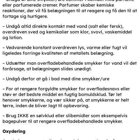
eller parfumerede cremer. Parfumer skaber kemiske
reaktioner, der vil få belægningen til at reagere og få den til at
fortage sig hurtigere.
– Undgå altid direkte kontakt med vand (salt eller fersk),
overdreven sved og kemikalier som klor, svovl, vaskemiddel
og lotion.
– Vedvarende konstant overdreven lys, varme eller fugt vil
ligeledes forringe kvaliteten af metallets belægning.
– Udsætter man overfladebehandlede smykker for vand vil det
forårsage, at belægningen slides unødigt.
– Undgå derfor at gå i bad med dine smykker/ure
– For at rengøre forgyldte smykker for overfladesnavs eller
støv er det bedste middel en fugtig bomuldsklud. Tør let
henover smykkerne, og vær sikker på, at smykkerne er helt
tørre, inden de bliver lagt til opbevaring.
– Brug IKKE en sølvklud eller slibemidler som eksempelvis
bagepulver til at rengøre overfladebehandlede smykker.
Oxydering