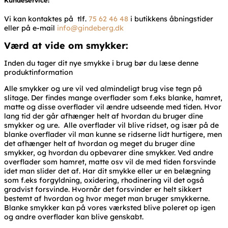
Kundeservice:
Vi kan kontaktes på tlf.
75 62 46 48
i butikkens åbningstider
eller på e-mail
info@gindeberg.dk
Værd at vide om smykker:
Inden du tager dit nye smykke i brug bør du læse denne
produktinformation
Alle smykker og ure vil ved almindeligt brug vise tegn på
slitage. Der findes mange overflader som f.eks blanke, hamret,
matte og disse overflader vil ændre udseende med tiden. Hvor
lang tid der går afhænger helt af hvordan du bruger dine
smykker og ure. Alle overflader vil blive ridset, og især på de
blanke overflader vil man kunne se ridserne lidt hurtigere, men
det afhænger helt af hvordan og meget du bruger dine
smykker, og hvordan du opbevarer dine smykker. Ved andre
overflader som hamret, matte osv vil de med tiden forsvinde
idet man slider det af. Har dit smykke eller ur en belægning
som f.eks forgyldning, oxidering, rhodinering vil det også
gradvist forsvinde. Hvornår det forsvinder er helt sikkert
bestemt af hvordan og hvor meget man bruger smykkerne.
Blanke smykker kan på vores værksted blive poleret op igen
og andre overflader kan blive genskabt.