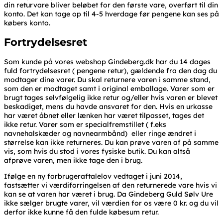
din returvare bliver beløbet for den første vare, overført til din
konto. Det kan tage op til 4-5 hverdage før pengene kan ses på
købers konto.
Fortrydelsesret
Som kunde på vores webshop Gindeberg.dk har du 14 dages
fuld fortrydelsesret ( pengene retur), gældende fra den dag du
modtager dine varer. Du skal returnere varen i samme stand,
som den er modtaget samt i original emballage. Varer som er
brugt tages selvfølgelig ikke retur og/eller hvis varen er blevet
beskadiget, mens du havde ansvaret for den. Hvis en urkasse
har været åbnet eller lænken har været tilpasset, tages det
ikke retur. Varer som er specialfremstillet ( f.eks
navnehalskæder og navnearmbånd) eller ringe ændret i
størrelse kan ikke returneres. Du kan prøve varen af på samme
vis, som hvis du stod i vores fysiske butik. Du kan altså
afprøve varen, men ikke tage den i brug.
Ifølge en ny forbrugeraftalelov vedtaget i juni 2014,
fastsætter vi værdiforringelsen af den returnerede vare hvis vi
kan se at varen har været i brug. Da Gindeberg Guld Sølv Ure
ikke sælger brugte varer, vil værdien for os være 0 kr. og du vil
derfor ikke kunne få den fulde købesum retur.