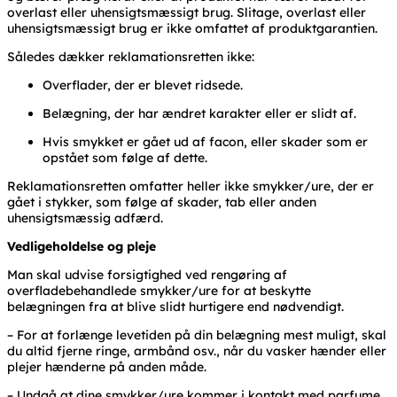
overlast eller uhensigtsmæssigt brug. Slitage, overlast eller
uhensigtsmæssigt brug er ikke omfattet af produktgarantien.
Således dækker reklamationsretten ikke:
Overflader, der er blevet ridsede.
Belægning, der har ændret karakter eller er slidt af.
Hvis smykket er gået ud af facon, eller skader som er
opstået som følge af dette.
Reklamationsretten omfatter heller ikke smykker/ure, der er
gået i stykker, som følge af skader, tab eller anden
uhensigtsmæssig adfærd.
Vedligeholdelse og pleje
Man skal udvise forsigtighed ved rengøring af
overfladebehandlede smykker/ure for at beskytte
belægningen fra at blive slidt hurtigere end nødvendigt.
– For at forlænge levetiden på din belægning mest muligt, skal
du altid fjerne ringe, armbånd osv., når du vasker hænder eller
plejer hænderne på anden måde.
– Undgå at dine smykker/ure kommer i kontakt med parfume