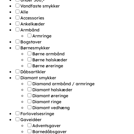
Under 500,-
Vandfaste smykker
Alle
Accessories
Ankelkæder
Armbånd
Armringe
Bogstaver
Børnesmykker
Børne armbånd
Børne halskæder
Børne øreringe
Dåbsartikler
Diamant smykker
Diamand armbånd / armringe
Diamant halskæder
Diamant øreringe
Diamant ringe
Diamant vedhæng
Forlovelsesringe
Gaveidéer
Adventsgaver
Barnedåbsgaver