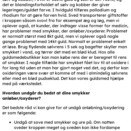
det er blandingsforholdet af sølv og kobber der giver
legeringen/guldet farve. I hvidguld tilføres palladium og
rhodium for at gøre farven hvid. Sved transporterer giftstoffer
i kroppen såsom svovl fra for eksempel æg og løg, men vi
oplever også, at kunder, der indtager visse former for medicin,
har problemer med smykker, der anløber/oxyderer. Problemet
er normalt størst med 8kt guld, men vi oplever også nogle
gange problemet med 14kt guld. Normalt er problemet enkelt
at løse. Brug flydende sølvrens i 5 sek og bagefter skyller man
smykket i vand, og tørrer det med en blød klud. Hos alle
guldsmedebutikker kan man købe rens der er beregnet til rens
af smykker. I nogle tilfælde har smykket fået lov til at oxidere i
for lang tid uden at man har gjort noget ved det, og derfor kan
oxideringen være svær at komme af med i almindelig sølvrens
eller med en blød pudseklud. Det kan vores guldsmed hjælpe
med på værkstedet.
Hvordan undgår du bedst at dine smykker
anløber/oxyderer?
Det bedste råd vi kan give for at undgå anløbning/oxydering
er som følgende:
Undgå at sove med smykker og ure på. Om natten
sveder kroppen meget og sveden kan ikke fordampe