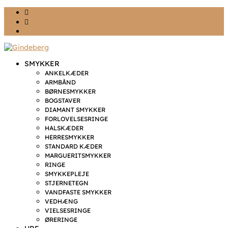
Ønskeliste
Min konto
kr. 0,00
SMYKKER
ANKELKÆDER
ARMBÅND
BØRNESMYKKER
BOGSTAVER
DIAMANT SMYKKER
FORLOVELSESRINGE
HALSKÆDER
HERRESMYKKER
STANDARD KÆDER
MARGUERITSMYKKER
RINGE
SMYKKEPLEJE
STJERNETEGN
VANDFASTE SMYKKER
VEDHÆNG
VIELSESRINGE
ØRERINGE