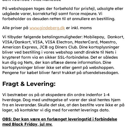
På webshoppen tages der forbehold for prisfejl, udsolgte eller
udgåede varer, korrekturfejl samt force majeure. Vi
forbeholder os desuden retten til at annullere en bestilling.
Alle priser på
www.gindeberg.dk
er inkl. moms
Vi tilbyder følgende betalingsmuligheder: Mobilepay, Dankort,
VISA/Dankort, VISA, VISA Electron, MasterCard, Maestro,
American Express, JCB og Diners Club. Dine kortoplysninger
bliver ved bestilling i vores webshop sendt direkte til Nets i
krypteret form via en sikker SSL-forbindelse. Det er således
kun dig og Nets, der kan aflæse denne information. Dine
kortoplysninger bliver ikke set eller gemt på webshoppen.
Pengene for købet bliver først trukket på afsendelsesdagen.
Fragt & Levering:
Vi bestræber os på at ekspedere din ordre indenfor 1-4
hverdage. Dog med undtagelse af varer der skal hentes hjem
fra en leverandør. Skulle det ske, at den bestilte vare ikke er på
lager, så kontakter vi dig med forventet leverings dato.
OBS: Der kan være en forlænget leveringstid i forbindelse
med Black Friday, jul mv.