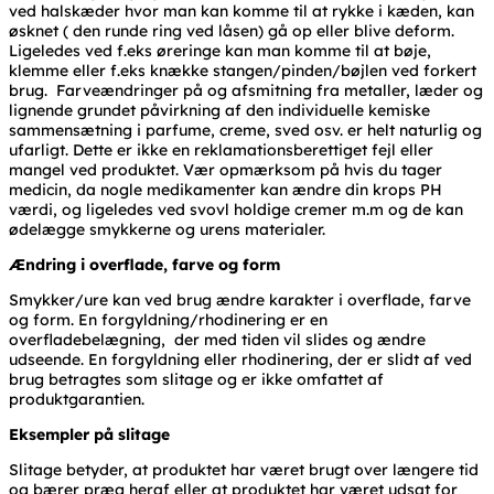
ved halskæder hvor man kan komme til at rykke i kæden, kan
øsknet ( den runde ring ved låsen) gå op eller blive deform.
Ligeledes ved f.eks øreringe kan man komme til at bøje,
klemme eller f.eks knække stangen/pinden/bøjlen ved forkert
brug. Farveændringer på og afsmitning fra metaller, læder og
lignende grundet påvirkning af den individuelle kemiske
sammensætning i parfume, creme, sved osv. er helt naturlig og
ufarligt. Dette er ikke en reklamationsberettiget fejl eller
mangel ved produktet. Vær opmærksom på hvis du tager
medicin, da nogle medikamenter kan ændre din krops PH
værdi, og ligeledes ved svovl holdige cremer m.m og de kan
ødelægge smykkerne og urens materialer.
Ændring i overflade, farve og form
Smykker/ure kan ved brug ændre karakter i overflade, farve
og form. En forgyldning/rhodinering er en
overfladebelægning, der med tiden vil slides og ændre
udseende. En forgyldning eller rhodinering, der er slidt af ved
brug betragtes som slitage og er ikke omfattet af
produktgarantien.
Eksempler på slitage
Slitage betyder, at produktet har været brugt over længere tid
og bærer præg heraf eller at produktet har været udsat for