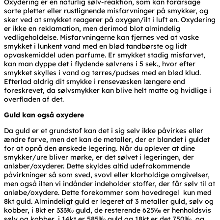
Oxydering er en naturlig sølv-reaktion, som kan forårsage
sorte pletter eller rustlignende misfarvninger på smykker, og
sker ved at smykket reagerer på oxygen/ilt i luft en. Oxydering
er ikke en reklamation, men derimod blot almindelig
vedligeholdelse. Misfarvningerne kan fjernes ved at vaske
smykket i lunkent vand med en blød tandbørste og lidt
opvaskemiddel uden parfume. Er smykket stadig misfarvet,
kan man dyppe det i flydende sølvrens i 5 sek., hvor efter
smykket skylles i vand og tørres/pudses med en blød klud.
Efterlad aldrig dit smykke i rensevæsken længere end
foreskrevet, da sølvsmykker kan blive helt matte og hvidlige i
overfladen af det.
Guld kan også oxydere
Da guld er et grundstof kan det i sig selv ikke påvirkes eller
ændre farve, men det kan de metaller, der er blandet i guldet
for at opnå den ønskede legering. Når du oplever at dine
smykker/ure bliver mørke, er det sølvet i legeringen, der
anløber/oxyderer. Dette skyldes altid udefrakommende
påvirkninger så som sved, svovl eller klorholdige omgivelser,
men også ilten vi indånder indeholder stoffer, der får sølv til at
anløbe/oxydere. Dette forekommer som hovedregel kun med
8kt guld. Almindeligt guld er legeret af 3 metaller guld, sølv og
kobber, i 8kt er 333‰ guld, de resterende 625‰ er henholdsvis
sølv og kobber, i 14kt er 585‰ guld og 18kt er det 750‰, og