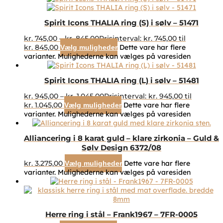
Spirit Icons THALIA ring (S) i sølv – 51471
kr.
745,00
–
kr.
845,00
Prisinterval: kr. 745,00 til
kr. 845,00
Dette vare har flere
Vælg muligheder
varianter. Mulighederne kan vælges på varesiden
Spirit Icons THALIA ring (L) i sølv – 51481
kr.
945,00
–
kr.
1.045,00
Prisinterval: kr. 945,00 til
kr. 1.045,00
Dette vare har flere
Vælg muligheder
varianter. Mulighederne kan vælges på varesiden
Alliancering i 8 karat guld – klare zirkonia – Guld &
Sølv Design 6372/08
kr.
3.275,00
Dette vare har flere
Vælg muligheder
varianter. Mulighederne kan vælges på varesiden
Herre ring i stål – Frank1967 – 7FR-0005