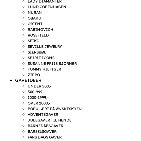
LADY DIAMANTER
LUND COPENHAGEN
NURAN
OBAKU
ORIENT
RABINOVICH
ROSEFIELD
SEIKO
SEVILLE JEWELRY
SIERSBØL
SPIRIT ICONS
SUSANNE FRIIS BJØRNER
TOMMY HILFIGER
ZIPPO
GAVEIDÉER
UNDER 500,-
500-999,-
1000-1999,-
OVER 2000,-
POPULÆRT PÅ ØNSKESKYEN
ADVENTSGAVER
JULEGAVER TIL HENDE
BARNEDÅBSGAVER
BARSELSGAVER
FARS DAGS GAVER