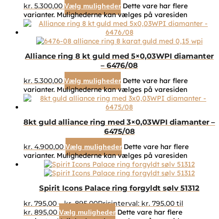
kr.
5.300,00
Dette vare har flere
Vælg muligheder
varianter. Mulighederne kan vælges på varesiden
Alliance ring 8 kt guld med 5×0,03WPI diamanter
– 6476/08
kr.
5.300,00
Dette vare har flere
Vælg muligheder
varianter. Mulighederne kan vælges på varesiden
8kt guld alliance ring med 3×0,03WPI diamanter –
6475/08
kr.
4.900,00
Dette vare har flere
Vælg muligheder
varianter. Mulighederne kan vælges på varesiden
Spirit Icons Palace ring forgyldt sølv 51312
kr.
795,00
–
kr.
895,00
Prisinterval: kr. 795,00 til
kr. 895,00
Dette vare har flere
Vælg muligheder