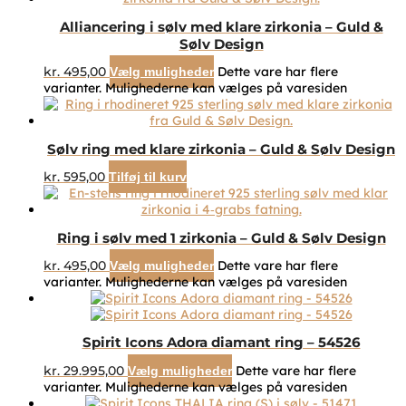
Alliancering i sølv med klare zirkonia – Guld &
Sølv Design
kr.
495,00
Dette vare har flere
Vælg muligheder
varianter. Mulighederne kan vælges på varesiden
Sølv ring med klare zirkonia – Guld & Sølv Design
kr.
595,00
Tilføj til kurv
Ring i sølv med 1 zirkonia – Guld & Sølv Design
kr.
495,00
Dette vare har flere
Vælg muligheder
varianter. Mulighederne kan vælges på varesiden
Spirit Icons Adora diamant ring – 54526
kr.
29.995,00
Dette vare har flere
Vælg muligheder
varianter. Mulighederne kan vælges på varesiden