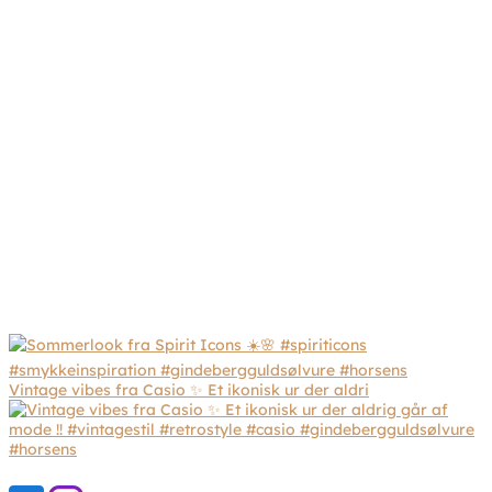
Vintage vibes fra Casio ✨ Et ikonisk ur der aldri