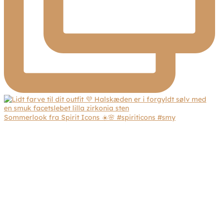
Sommerlook fra Spirit Icons ☀️🌸 #spiriticons #smy