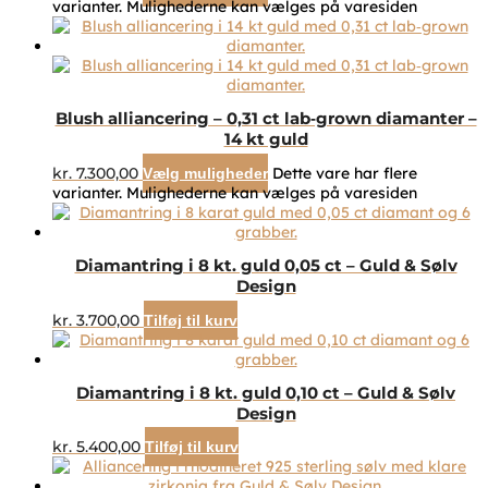
varianter. Mulighederne kan vælges på varesiden
Blush alliancering – 0,31 ct lab‑grown diamanter –
14 kt guld
kr.
7.300,00
Dette vare har flere
Vælg muligheder
varianter. Mulighederne kan vælges på varesiden
Diamantring i 8 kt. guld 0,05 ct – Guld & Sølv
Design
kr.
3.700,00
Tilføj til kurv
Diamantring i 8 kt. guld 0,10 ct – Guld & Sølv
Design
kr.
5.400,00
Tilføj til kurv