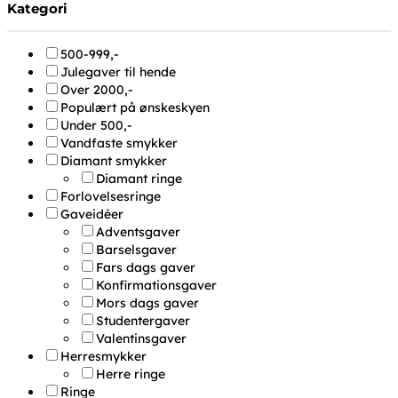
Kategori
500-999,-
Julegaver til hende
Over 2000,-
Populært på ønskeskyen
Under 500,-
Vandfaste smykker
Diamant smykker
Diamant ringe
Forlovelsesringe
Gaveidéer
Adventsgaver
Barselsgaver
Fars dags gaver
Konfirmationsgaver
Mors dags gaver
Studentergaver
Valentinsgaver
Herresmykker
Herre ringe
Ringe