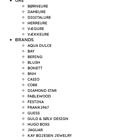
URE
BØRNEURE
DAMEURE
DIGITALURE
HERREURE
VÆGURE
VÆKKEURE
BRANDS
AQUA DULCE
BAY
BERING
BLUSH
BONETT
BNH
CASIO
CO88
DIAMOND STAR
FABLEWOOD
FESTINA
FRANK1967
GUESS
GULD & SØLV DESIGN
HUGO BOSS
JAGUAR
KAY BOJESEN JEWELRY