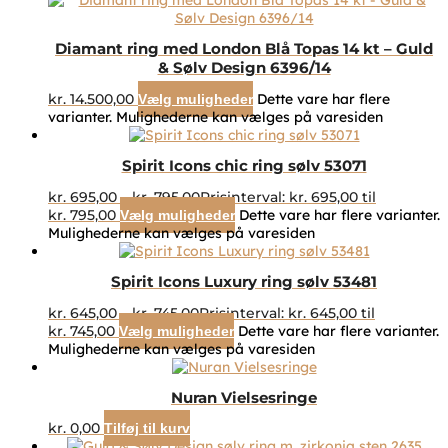
Diamant ring med London Blå Topas 14 kt – Guld
& Sølv Design 6396/14
kr.
14.500,00
Dette vare har flere
Vælg muligheder
varianter. Mulighederne kan vælges på varesiden
Spirit Icons chic ring sølv 53071
kr.
695,00
–
kr.
795,00
Prisinterval: kr. 695,00 til
kr. 795,00
Dette vare har flere varianter.
Vælg muligheder
Mulighederne kan vælges på varesiden
Spirit Icons Luxury ring sølv 53481
kr.
645,00
–
kr.
745,00
Prisinterval: kr. 645,00 til
kr. 745,00
Dette vare har flere varianter.
Vælg muligheder
Mulighederne kan vælges på varesiden
Nuran Vielsesringe
kr.
0,00
Tilføj til kurv