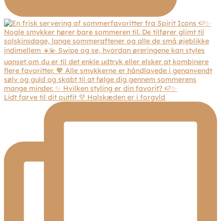
Lidt farve til dit outfit 💜 Halskæden er i forgyld