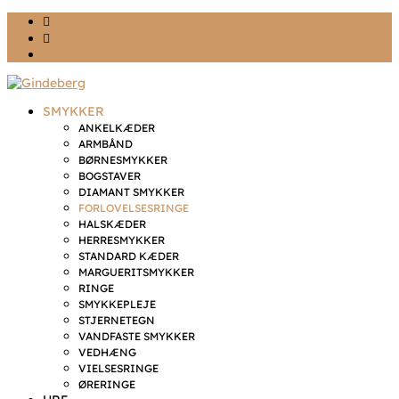
Ønskeliste
Min konto
kr. 0,00
SMYKKER
ANKELKÆDER
ARMBÅND
BØRNESMYKKER
BOGSTAVER
DIAMANT SMYKKER
FORLOVELSESRINGE
HALSKÆDER
HERRESMYKKER
STANDARD KÆDER
MARGUERITSMYKKER
RINGE
SMYKKEPLEJE
STJERNETEGN
VANDFASTE SMYKKER
VEDHÆNG
VIELSESRINGE
ØRERINGE