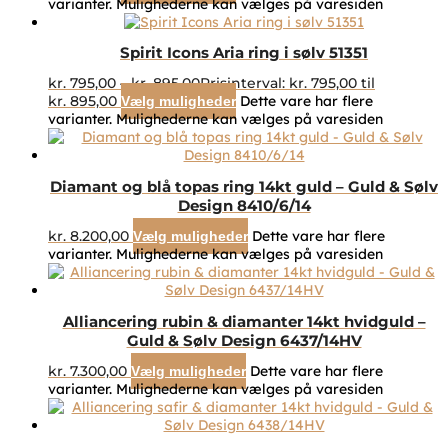
varianter. Mulighederne kan vælges på varesiden
Spirit Icons Aria ring i sølv 51351
kr.
795,00
–
kr.
895,00
Prisinterval: kr. 795,00 til
kr. 895,00
Dette vare har flere
Vælg muligheder
varianter. Mulighederne kan vælges på varesiden
Diamant og blå topas ring 14kt guld – Guld & Sølv
Design 8410/6/14
kr.
8.200,00
Dette vare har flere
Vælg muligheder
varianter. Mulighederne kan vælges på varesiden
Alliancering rubin & diamanter 14kt hvidguld –
Guld & Sølv Design 6437/14HV
kr.
7.300,00
Dette vare har flere
Vælg muligheder
varianter. Mulighederne kan vælges på varesiden