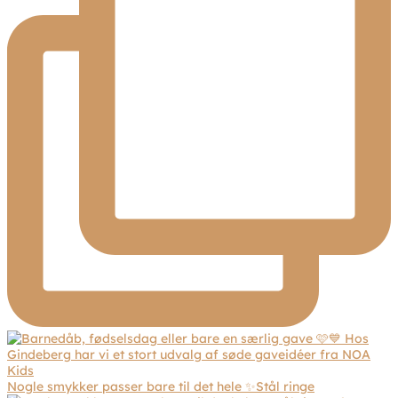
Nogle smykker passer bare til det hele ✨Stål ringe