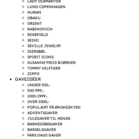
LADY DIAMANTER
LUND COPENHAGEN
NURAN
OBAKU
ORIENT
RABINOVICH
ROSEFIELD
SEIKO
SEVILLE JEWELRY
SIERSBØL
SPIRIT ICONS
SUSANNE FRIIS BJØRNER
TOMMY HILFIGER
ZIPPO
GAVEIDÉER
UNDER 500,-
500-999,-
1000-1999,-
OVER 2000,-
POPULÆRT PÅ ØNSKESKYEN
ADVENTSGAVER
JULEGAVER TIL HENDE
BARNEDÅBSGAVER
BARSELSGAVER
FARS DAGS GAVER