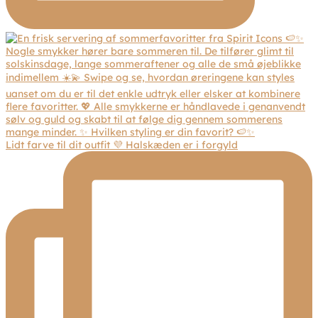
Lidt farve til dit outfit 💜 Halskæden er i forgyld