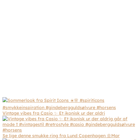
Vintage vibes fra Casio ✨ Et ikonisk ur der aldri
Se lige denne smukke ring fra Lund Copenhagen 🌼Mar