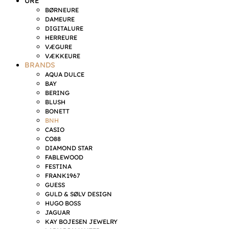
URE
BØRNEURE
DAMEURE
DIGITALURE
HERREURE
VÆGURE
VÆKKEURE
BRANDS
AQUA DULCE
BAY
BERING
BLUSH
BONETT
BNH
CASIO
CO88
DIAMOND STAR
FABLEWOOD
FESTINA
FRANK1967
GUESS
GULD & SØLV DESIGN
HUGO BOSS
JAGUAR
KAY BOJESEN JEWELRY