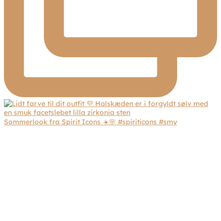
Sommerlook fra Spirit Icons ☀️🌸 #spiriticons #smy