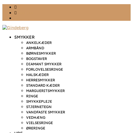
Ønskeliste
Min konto
kr. 0,00
SMYKKER
ANKELKÆDER
ARMBÅND
BØRNESMYKKER
BOGSTAVER
DIAMANT SMYKKER
FORLOVELSESRINGE
HALSKÆDER
HERRESMYKKER
STANDARD KÆDER
MARGUERITSMYKKER
RINGE
SMYKKEPLEJE
STJERNETEGN
VANDFASTE SMYKKER
VEDHÆNG
VIELSESRINGE
ØRERINGE