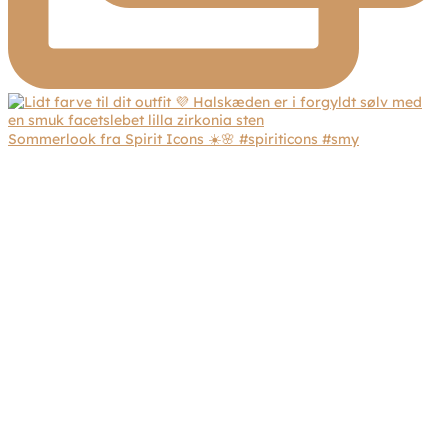
Sommerlook fra Spirit Icons ☀️🌸 #spiriticons #smy