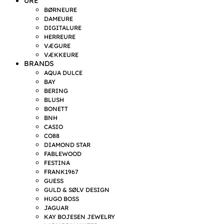
URE
BØRNEURE
DAMEURE
DIGITALURE
HERREURE
VÆGURE
VÆKKEURE
BRANDS
AQUA DULCE
BAY
BERING
BLUSH
BONETT
BNH
CASIO
CO88
DIAMOND STAR
FABLEWOOD
FESTINA
FRANK1967
GUESS
GULD & SØLV DESIGN
HUGO BOSS
JAGUAR
KAY BOJESEN JEWELRY