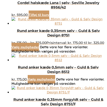
Cordel halskæde Lana i sølv- Seville Jewelry
8956/42
kr.
595,00
Tilføj til kurv
Rund anker kæde 0,35mm sølv – Guld & Sølv
Design 8751
kr.
175,00
–
kr.
325,00
Prisinterval: kr. 175,00 til kr. 325,00
Dette vare har flere varianter.
Vælg muligheder
Mulighederne kan vælges på varesiden
Rund anker kæde 0,5mm sølv – Guld & Sølv
Design 8512
kr.
175,00
Dette vare har flere varianter.
Vælg muligheder
Mulighederne kan vælges på varesiden
Rund anker kæde 0,35mm forgyldt sølv – Guld &
Sølv Design 8751/F