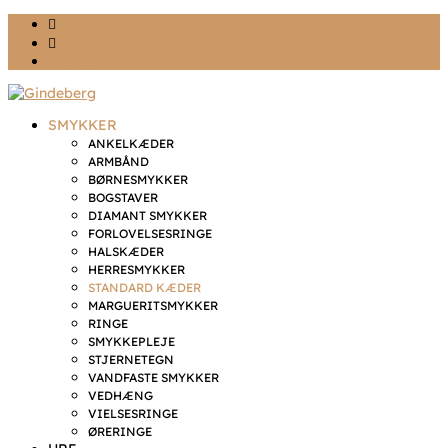
Ønskeliste
Min konto
kr. 0,00
SMYKKER
ANKELKÆDER
ARMBÅND
BØRNESMYKKER
BOGSTAVER
DIAMANT SMYKKER
FORLOVELSESRINGE
HALSKÆDER
HERRESMYKKER
STANDARD KÆDER
MARGUERITSMYKKER
RINGE
SMYKKEPLEJE
STJERNETEGN
VANDFASTE SMYKKER
VEDHÆNG
VIELSESRINGE
ØRERINGE