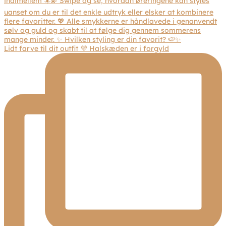
Lidt farve til dit outfit 💜 Halskæden er i forgyld