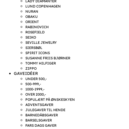
LADY DIAMANTER
LUND COPENHAGEN
NURAN
OBAKU
ORIENT
RABINOVICH
ROSEFIELD
SEIKO
SEVILLE JEWELRY
SIERSBØL
SPIRIT ICONS
SUSANNE FRIIS BJØRNER
TOMMY HILFIGER
ZIPPO
GAVEIDÉER
UNDER 500,-
500-999,-
1000-1999,-
OVER 2000,-
POPULÆRT PÅ ØNSKESKYEN
ADVENTSGAVER
JULEGAVER TIL HENDE
BARNEDÅBSGAVER
BARSELSGAVER
FARS DAGS GAVER