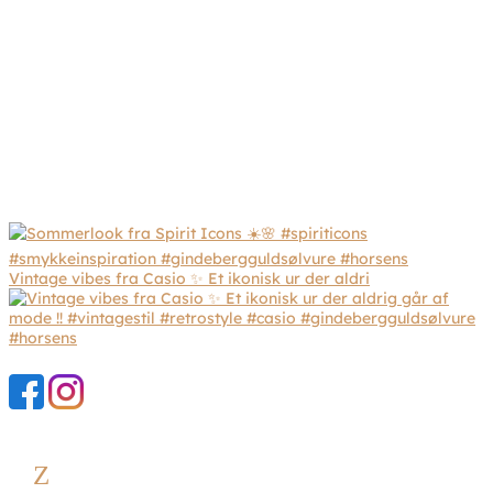
Vintage vibes fra Casio ✨ Et ikonisk ur der aldri
Z