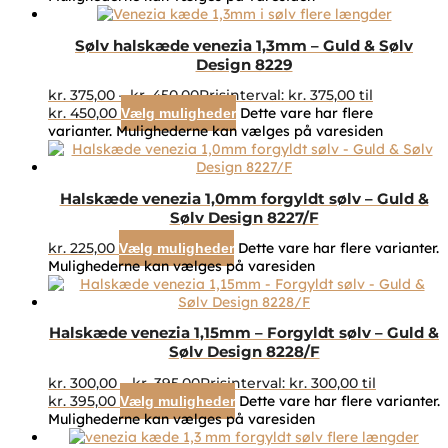
Sølv halskæde venezia 1,3mm – Guld & Sølv
Design 8229
kr.
375,00
–
kr.
450,00
Prisinterval: kr. 375,00 til
kr. 450,00
Dette vare har flere
Vælg muligheder
varianter. Mulighederne kan vælges på varesiden
Halskæde venezia 1,0mm forgyldt sølv – Guld &
Sølv Design 8227/F
kr.
225,00
Dette vare har flere varianter.
Vælg muligheder
Mulighederne kan vælges på varesiden
Halskæde venezia 1,15mm – Forgyldt sølv – Guld &
Sølv Design 8228/F
kr.
300,00
–
kr.
395,00
Prisinterval: kr. 300,00 til
kr. 395,00
Dette vare har flere varianter.
Vælg muligheder
Mulighederne kan vælges på varesiden