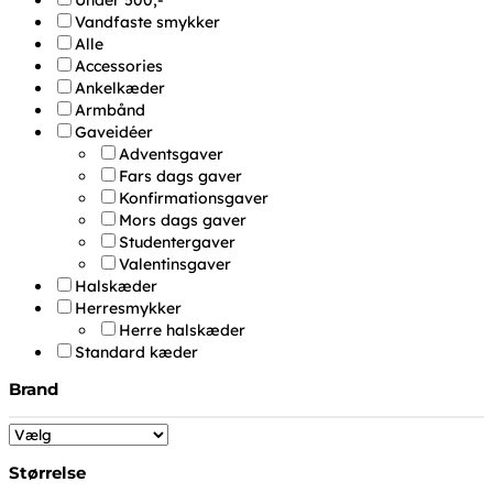
Under 500,-
Vandfaste smykker
Alle
Accessories
Ankelkæder
Armbånd
Gaveidéer
Adventsgaver
Fars dags gaver
Konfirmationsgaver
Mors dags gaver
Studentergaver
Valentinsgaver
Halskæder
Herresmykker
Herre halskæder
Standard kæder
Brand
Størrelse