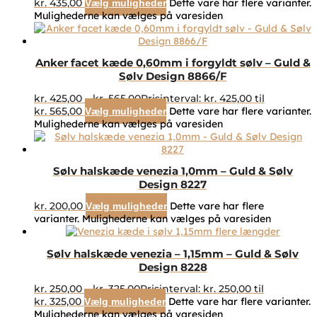
kr. 435,00
Dette vare har flere varianter.
Vælg muligheder
Mulighederne kan vælges på varesiden
Anker facet kæde 0,60mm i forgyldt sølv – Guld &
Sølv Design 8866/F
kr.
425,00
–
kr.
565,00
Prisinterval: kr. 425,00 til
kr. 565,00
Dette vare har flere varianter.
Vælg muligheder
Mulighederne kan vælges på varesiden
Sølv halskæde venezia 1,0mm – Guld & Sølv
Design 8227
kr.
200,00
Dette vare har flere
Vælg muligheder
varianter. Mulighederne kan vælges på varesiden
Sølv halskæde venezia – 1,15mm – Guld & Sølv
Design 8228
kr.
250,00
–
kr.
325,00
Prisinterval: kr. 250,00 til
kr. 325,00
Dette vare har flere varianter.
Vælg muligheder
Mulighederne kan vælges på varesiden