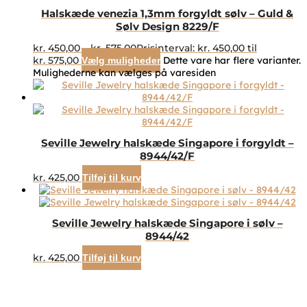
Halskæde venezia 1,3mm forgyldt sølv – Guld &
Sølv Design 8229/F
kr.
450,00
–
kr.
575,00
Prisinterval: kr. 450,00 til
kr. 575,00
Dette vare har flere varianter.
Vælg muligheder
Mulighederne kan vælges på varesiden
Seville Jewelry halskæde Singapore i forgyldt –
8944/42/F
kr.
425,00
Tilføj til kurv
Seville Jewelry halskæde Singapore i sølv –
8944/42
kr.
425,00
Tilføj til kurv