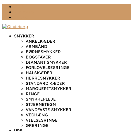
Ønskeliste
Min konto
kr. 0,00
SMYKKER
ANKELKÆDER
ARMBÅND
BØRNESMYKKER
BOGSTAVER
DIAMANT SMYKKER
FORLOVELSESRINGE
HALSKÆDER
HERRESMYKKER
STANDARD KÆDER
MARGUERITSMYKKER
RINGE
SMYKKEPLEJE
STJERNETEGN
VANDFASTE SMYKKER
VEDHÆNG
VIELSESRINGE
ØRERINGE
URE