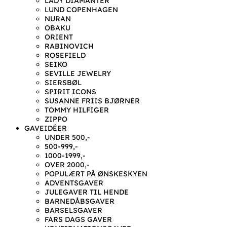
LADY DIAMANTER
LUND COPENHAGEN
NURAN
OBAKU
ORIENT
RABINOVICH
ROSEFIELD
SEIKO
SEVILLE JEWELRY
SIERSBØL
SPIRIT ICONS
SUSANNE FRIIS BJØRNER
TOMMY HILFIGER
ZIPPO
GAVEIDÉER
UNDER 500,-
500-999,-
1000-1999,-
OVER 2000,-
POPULÆRT PÅ ØNSKESKYEN
ADVENTSGAVER
JULEGAVER TIL HENDE
BARNEDÅBSGAVER
BARSELSGAVER
FARS DAGS GAVER