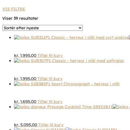
VIS FILTRE
Sorteret
Viser 39 resultater
efter
seneste
kr.
1.995,00
Tilføj til kurv
kr.
1.995,00
Tilføj til kurv
kr.
1.695,00
Tilføj til kurv
kr.
5.095,00
Tilføj til kurv