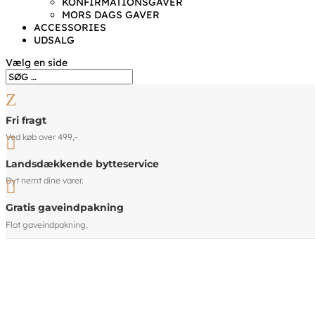
KONFIRMATIONSGAVER
MORS DAGS GAVER
ACCESSORIES
UDSALG
Vælg en side
Z
Fri fragt
Ved køb over 499,-

Landsdækkende bytteservice
Byt nemt dine varer.

Gratis gaveindpakning
Flot gaveindpakning.