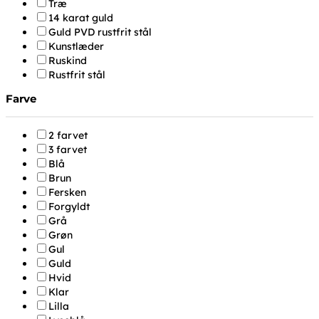
Træ
14 karat guld
Guld PVD rustfrit stål
Kunstlæder
Ruskind
Rustfrit stål
Farve
2 farvet
3 farvet
Blå
Brun
Fersken
Forgyldt
Grå
Grøn
Gul
Guld
Hvid
Klar
Lilla