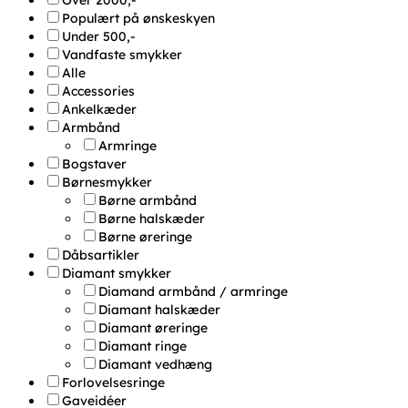
Populært på ønskeskyen
Under 500,-
Vandfaste smykker
Alle
Accessories
Ankelkæder
Armbånd
Armringe
Bogstaver
Børnesmykker
Børne armbånd
Børne halskæder
Børne øreringe
Dåbsartikler
Diamant smykker
Diamand armbånd / armringe
Diamant halskæder
Diamant øreringe
Diamant ringe
Diamant vedhæng
Forlovelsesringe
Gaveidéer