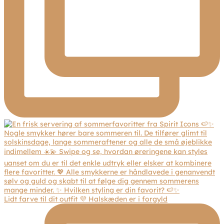
Lidt farve til dit outfit 💜 Halskæden er i forgyld