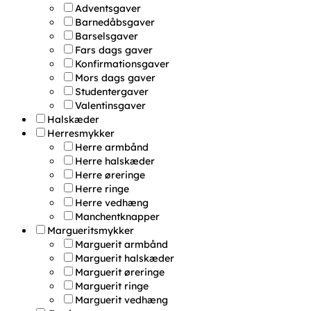
Adventsgaver
Barnedåbsgaver
Barselsgaver
Fars dags gaver
Konfirmationsgaver
Mors dags gaver
Studentergaver
Valentinsgaver
Halskæder
Herresmykker
Herre armbånd
Herre halskæder
Herre øreringe
Herre ringe
Herre vedhæng
Manchentknapper
Margueritsmykker
Marguerit armbånd
Marguerit halskæder
Marguerit øreringe
Marguerit ringe
Marguerit vedhæng