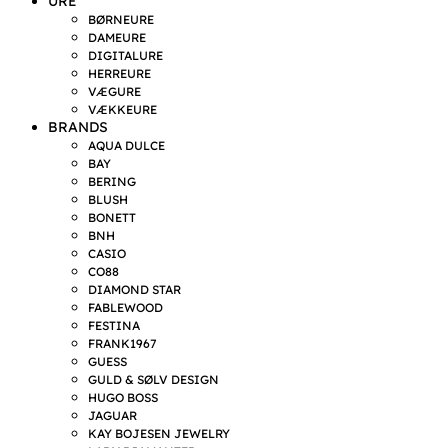
URE
BØRNEURE
DAMEURE
DIGITALURE
HERREURE
VÆGURE
VÆKKEURE
BRANDS
AQUA DULCE
BAY
BERING
BLUSH
BONETT
BNH
CASIO
CO88
DIAMOND STAR
FABLEWOOD
FESTINA
FRANK1967
GUESS
GULD & SØLV DESIGN
HUGO BOSS
JAGUAR
KAY BOJESEN JEWELRY