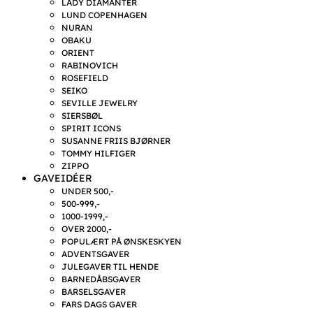
LADY DIAMANTER
LUND COPENHAGEN
NURAN
OBAKU
ORIENT
RABINOVICH
ROSEFIELD
SEIKO
SEVILLE JEWELRY
SIERSBØL
SPIRIT ICONS
SUSANNE FRIIS BJØRNER
TOMMY HILFIGER
ZIPPO
GAVEIDÉER
UNDER 500,-
500-999,-
1000-1999,-
OVER 2000,-
POPULÆRT PÅ ØNSKESKYEN
ADVENTSGAVER
JULEGAVER TIL HENDE
BARNEDÅBSGAVER
BARSELSGAVER
FARS DAGS GAVER