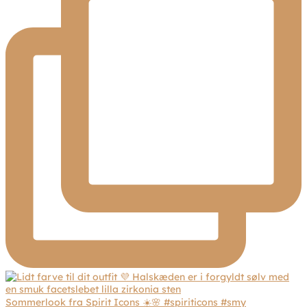
Sommerlook fra Spirit Icons ☀️🌸 #spiriticons #smy