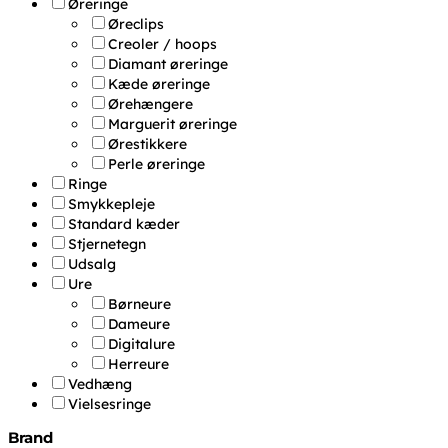
Øreringe
Øreclips
Creoler / hoops
Diamant øreringe
Kæde øreringe
Ørehængere
Marguerit øreringe
Ørestikkere
Perle øreringe
Ringe
Smykkepleje
Standard kæder
Stjernetegn
Udsalg
Ure
Børneure
Dameure
Digitalure
Herreure
Vedhæng
Vielsesringe
Brand