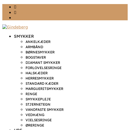
Ønskeliste
Min konto
kr. 0,00
SMYKKER
ANKELKÆDER
ARMBÅND
BØRNESMYKKER
BOGSTAVER
DIAMANT SMYKKER
FORLOVELSESRINGE
HALSKÆDER
HERRESMYKKER
STANDARD KÆDER
MARGUERITSMYKKER
RINGE
SMYKKEPLEJE
STJERNETEGN
VANDFASTE SMYKKER
VEDHÆNG
VIELSESRINGE
ØRERINGE