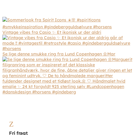
Vintage vibes fra Casio ✨ Et ikonisk ur der aldri
Se lige denne smukke ring fra Lund Copenhagen 🌼Mar
Z
Fri fragt