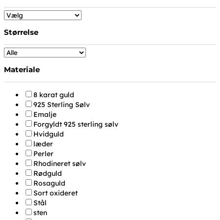
Størrelse
Materiale
8 karat guld
925 Sterling Sølv
Emalje
Forgyldt 925 sterling sølv
Hvidguld
læder
Perler
Rhodineret sølv
Rødguld
Rosaguld
Sort oxideret
Stål
sten