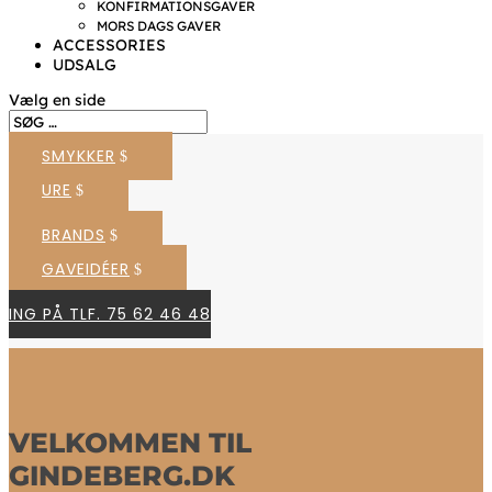
KONFIRMATIONSGAVER
MORS DAGS GAVER
ACCESSORIES
UDSALG
Vælg en side
SMYKKER
URE
BRANDS
GAVEIDÉER
RING PÅ TLF. 75 62 46 48
VELKOMMEN TIL
GINDEBERG.DK