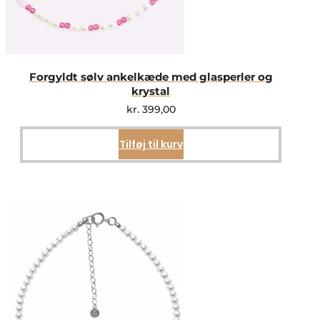
Forgyldt sølv ankelkæde med glasperler og
krystal
kr.
399,00
Tilføj til kurv