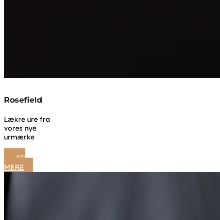
Rosefield
Lækre ure fra
vores nye
urmærke
SE
MERE