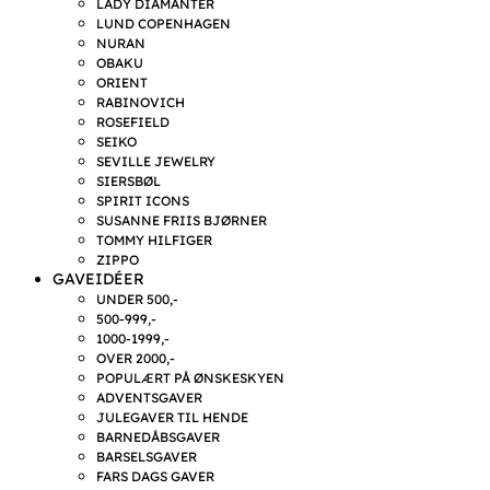
LADY DIAMANTER
LUND COPENHAGEN
NURAN
OBAKU
ORIENT
RABINOVICH
ROSEFIELD
SEIKO
SEVILLE JEWELRY
SIERSBØL
SPIRIT ICONS
SUSANNE FRIIS BJØRNER
TOMMY HILFIGER
ZIPPO
GAVEIDÉER
UNDER 500,-
500-999,-
1000-1999,-
OVER 2000,-
POPULÆRT PÅ ØNSKESKYEN
ADVENTSGAVER
JULEGAVER TIL HENDE
BARNEDÅBSGAVER
BARSELSGAVER
FARS DAGS GAVER