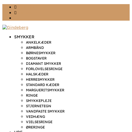
Ønskeliste
Min konto
kr. 0,00
SMYKKER
ANKELKÆDER
ARMBÅND
BØRNESMYKKER
BOGSTAVER
DIAMANT SMYKKER
FORLOVELSESRINGE
HALSKÆDER
HERRESMYKKER
STANDARD KÆDER
MARGUERITSMYKKER
RINGE
SMYKKEPLEJE
STJERNETEGN
VANDFASTE SMYKKER
VEDHÆNG
VIELSESRINGE
ØRERINGE