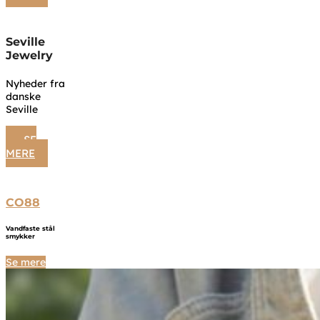
Seville
Jewelry
Nyheder fra
danske
Seville
SE
MERE
CO88
Vandfaste stål
smykker
Se mere