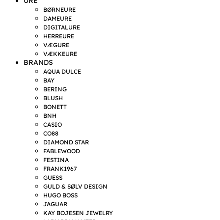
URE
BØRNEURE
DAMEURE
DIGITALURE
HERREURE
VÆGURE
VÆKKEURE
BRANDS
AQUA DULCE
BAY
BERING
BLUSH
BONETT
BNH
CASIO
CO88
DIAMOND STAR
FABLEWOOD
FESTINA
FRANK1967
GUESS
GULD & SØLV DESIGN
HUGO BOSS
JAGUAR
KAY BOJESEN JEWELRY