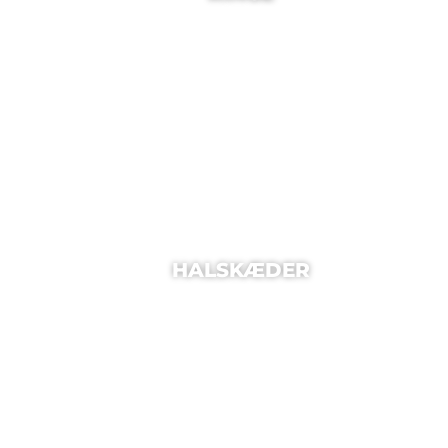
HALSKÆDER