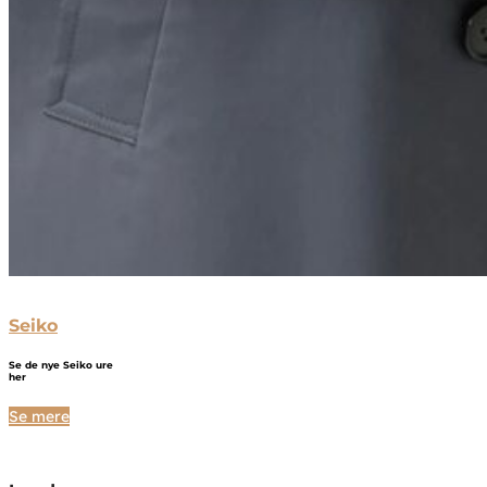
Seiko
Se de nye Seiko ure
her
Se mere