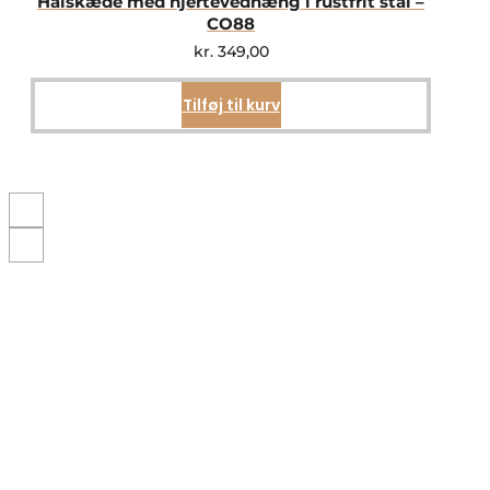
Halskæde med hjertevedhæng i rustfrit stål –
CO88
kr.
349,00
Tilføj til kurv