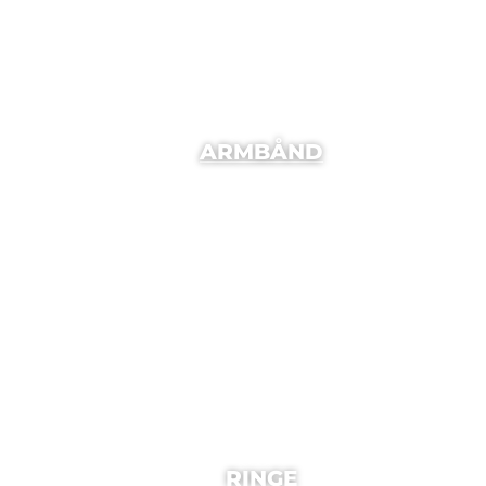
ARMBÅND
RINGE