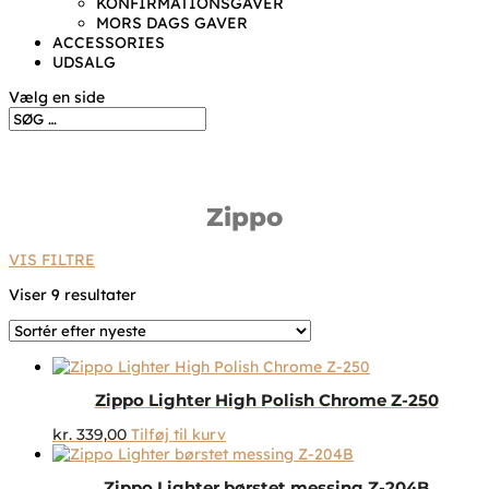
KONFIRMATIONSGAVER
MORS DAGS GAVER
ACCESSORIES
UDSALG
Vælg en side
Zippo
VIS FILTRE
Sorteret
Viser 9 resultater
efter
seneste
Zippo Lighter High Polish Chrome Z-250
kr.
339,00
Tilføj til kurv
Zippo Lighter børstet messing Z-204B