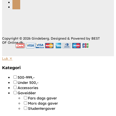
Følg
Følg
Copyright © 2026 Gindeberg. Designed & Powered by BEST
OF Online.dk.
Luk ✕
Kategori
500-999,-
Under 500,-
Accessories
Gaveidéer
Fars dags gaver
Mors dags gaver
Studentergaver