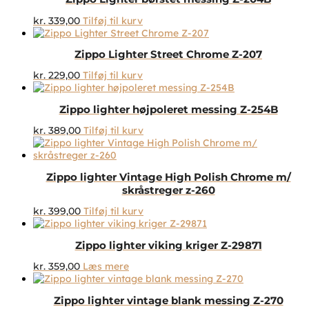
kr.
339,00
Tilføj til kurv
Zippo Lighter Street Chrome Z-207
kr.
229,00
Tilføj til kurv
Zippo lighter højpoleret messing Z-254B
kr.
389,00
Tilføj til kurv
Zippo lighter Vintage High Polish Chrome m/
skråstreger z-260
kr.
399,00
Tilføj til kurv
Zippo lighter viking kriger Z-29871
kr.
359,00
Læs mere
Zippo lighter vintage blank messing Z-270