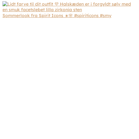
Sommerlook fra Spirit Icons ☀️🌸 #spiriticons #smy