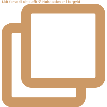
Lidt farve til dit outfit 💜 Halskæden er i forgyld