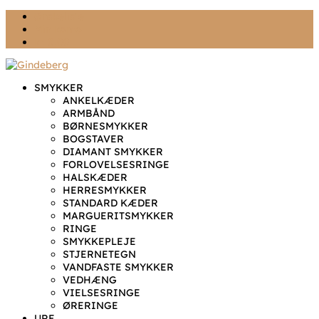
Ønskeliste
Min konto
kr. 0,00
SMYKKER
ANKELKÆDER
ARMBÅND
BØRNESMYKKER
BOGSTAVER
DIAMANT SMYKKER
FORLOVELSESRINGE
HALSKÆDER
HERRESMYKKER
STANDARD KÆDER
MARGUERITSMYKKER
RINGE
SMYKKEPLEJE
STJERNETEGN
VANDFASTE SMYKKER
VEDHÆNG
VIELSESRINGE
ØRERINGE
URE