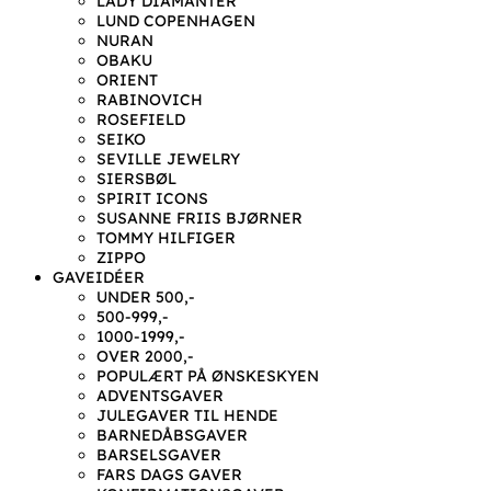
LADY DIAMANTER
LUND COPENHAGEN
NURAN
OBAKU
ORIENT
RABINOVICH
ROSEFIELD
SEIKO
SEVILLE JEWELRY
SIERSBØL
SPIRIT ICONS
SUSANNE FRIIS BJØRNER
TOMMY HILFIGER
ZIPPO
GAVEIDÉER
UNDER 500,-
500-999,-
1000-1999,-
OVER 2000,-
POPULÆRT PÅ ØNSKESKYEN
ADVENTSGAVER
JULEGAVER TIL HENDE
BARNEDÅBSGAVER
BARSELSGAVER
FARS DAGS GAVER