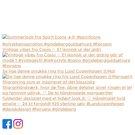
Vintage vibes fra Casio ✨ Et ikonisk ur der aldri
Se lige denne smukke ring fra Lund Copenhagen 🌼Mar