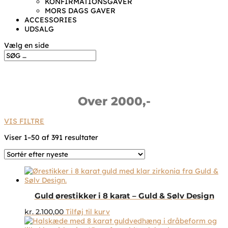
KONFIRMATIONSGAVER
MORS DAGS GAVER
ACCESSORIES
UDSALG
Vælg en side
Over 2000,-
VIS FILTRE
Sorteret
Viser 1–50 af 391 resultater
efter
seneste
Guld ørestikker i 8 karat – Guld & Sølv Design
kr.
2.100,00
Tilføj til kurv