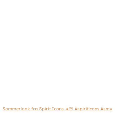
Sommerlook fra Spirit Icons ☀️🌸 #spiriticons #smy