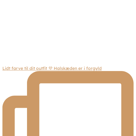
Lidt farve til dit outfit 💜 Halskæden er i forgyld