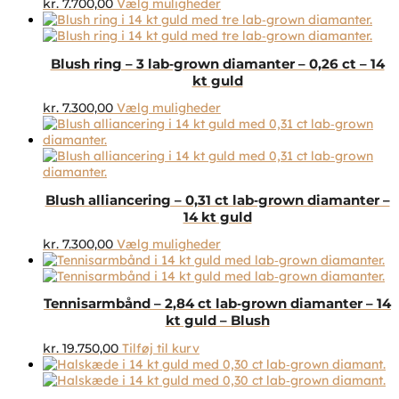
Dette
kr.
7.700,00
Vælg muligheder
varesiden
vare
har
flere
Blush ring – 3 lab‑grown diamanter – 0,26 ct – 14
varianter.
kt guld
Mulighederne
kan
Dette
kr.
7.300,00
Vælg muligheder
vælges
vare
på
har
varesiden
flere
varianter.
Mulighederne
Blush alliancering – 0,31 ct lab‑grown diamanter –
kan
14 kt guld
vælges
på
Dette
kr.
7.300,00
Vælg muligheder
varesiden
vare
har
flere
Tennisarmbånd – 2,84 ct lab‑grown diamanter – 14
varianter.
kt guld – Blush
Mulighederne
kan
kr.
19.750,00
Tilføj til kurv
vælges
på
varesiden