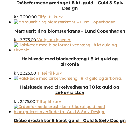
Dråbeformede øreringe i 8 kt. guld – Guld & Sølv
Design
kr.
3.200,00
Tilføj til kurv
Marguerit ring blomsterkrans – Lund Copenhagen
Dette
kr.
2.375,00
Vælg muligheder
vare
har
flere
Halskæde med bladvedhæng i 8 kt guld og
varianter.
zirkonia
Mulighederne
kan
kr.
2.325,00
Tilføj til kurv
vælges
på
varesiden
Halskæde med cirkelvedhæng i 8 kt guld og
zirkonia sten
kr.
2.175,00
Tilføj til kurv
Dråbe ørestikker 8 karat guld – Guld & Sølv Design