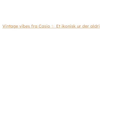
Vintage vibes fra Casio ✨ Et ikonisk ur der aldri