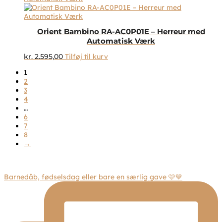
Orient Bambino RA-AC0P01E – Herreur med
Automatisk Værk
kr.
2.595,00
Tilføj til kurv
1
2
3
4
…
6
7
8
→
Barnedåb, fødselsdag eller bare en særlig gave 🩷💙