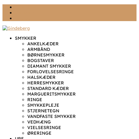
Ønskeliste
Min konto
kr. 0,00
SMYKKER
ANKELKÆDER
ARMBÅND
BØRNESMYKKER
BOGSTAVER
DIAMANT SMYKKER
FORLOVELSESRINGE
HALSKÆDER
HERRESMYKKER
STANDARD KÆDER
MARGUERITSMYKKER
RINGE
SMYKKEPLEJE
STJERNETEGN
VANDFASTE SMYKKER
VEDHÆNG
VIELSESRINGE
ØRERINGE
URE