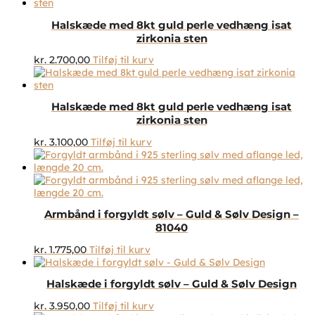
Halskæde med 8kt guld perle vedhæng isat
zirkonia sten
kr.
2.700,00
Tilføj til kurv
Halskæde med 8kt guld perle vedhæng isat
zirkonia sten
kr.
3.100,00
Tilføj til kurv
Armbånd i forgyldt sølv – Guld & Sølv Design –
81040
kr.
1.775,00
Tilføj til kurv
Halskæde i forgyldt sølv – Guld & Sølv Design
kr.
3.950,00
Tilføj til kurv