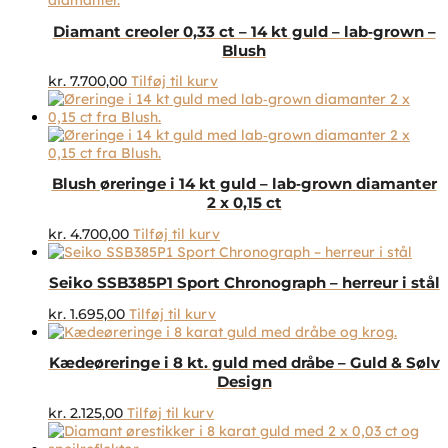
Diamant creoler 0,33 ct – 14 kt guld – lab‑grown –
Blush
kr.
7.700,00
Tilføj til kurv
Blush øreringe i 14 kt guld – lab‑grown diamanter
2 x 0,15 ct
kr.
4.700,00
Tilføj til kurv
Seiko SSB385P1 Sport Chronograph – herreur i stål
kr.
1.695,00
Tilføj til kurv
Kædeøreringe i 8 kt. guld med dråbe – Guld & Sølv
Design
kr.
2.125,00
Tilføj til kurv