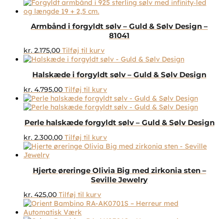
Armbånd i forgyldt sølv – Guld & Sølv Design –
81041
kr.
2.175,00
Tilføj til kurv
Halskæde i forgyldt sølv – Guld & Sølv Design
kr.
4.795,00
Tilføj til kurv
Perle halskæde forgyldt sølv – Guld & Sølv Design
kr.
2.300,00
Tilføj til kurv
Hjerte øreringe Olivia Big med zirkonia sten –
Seville Jewelry
kr.
425,00
Tilføj til kurv