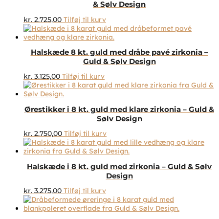
& Sølv Design
kr.
2.725,00
Tilføj til kurv
Halskæde 8 kt. guld med dråbe pavé zirkonia –
Guld & Sølv Design
kr.
3.125,00
Tilføj til kurv
Ørestikker i 8 kt. guld med klare zirkonia – Guld &
Sølv Design
kr.
2.750,00
Tilføj til kurv
Halskæde i 8 kt. guld med zirkonia – Guld & Sølv
Design
kr.
3.275,00
Tilføj til kurv