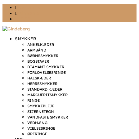
Ønskeliste
Min konto
kr. 0,00
SMYKKER
ANKELKÆDER
ARMBÅND
BØRNESMYKKER
BOGSTAVER
DIAMANT SMYKKER
FORLOVELSESRINGE
HALSKÆDER
HERRESMYKKER
STANDARD KÆDER
MARGUERITSMYKKER
RINGE
SMYKKEPLEJE
STJERNETEGN
VANDFASTE SMYKKER
VEDHÆNG
VIELSESRINGE
ØRERINGE