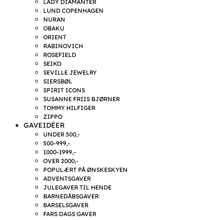
LADY DIAMANTER
LUND COPENHAGEN
NURAN
OBAKU
ORIENT
RABINOVICH
ROSEFIELD
SEIKO
SEVILLE JEWELRY
SIERSBØL
SPIRIT ICONS
SUSANNE FRIIS BJØRNER
TOMMY HILFIGER
ZIPPO
GAVEIDÉER
UNDER 500,-
500-999,-
1000-1999,-
OVER 2000,-
POPULÆRT PÅ ØNSKESKYEN
ADVENTSGAVER
JULEGAVER TIL HENDE
BARNEDÅBSGAVER
BARSELSGAVER
FARS DAGS GAVER