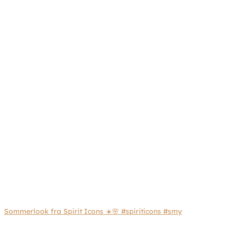
Sommerlook fra Spirit Icons ☀️🌸 #spiriticons #smy