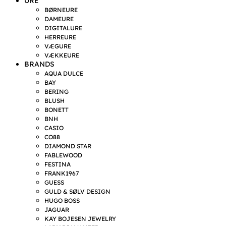
URE
BØRNEURE
DAMEURE
DIGITALURE
HERREURE
VÆGURE
VÆKKEURE
BRANDS
AQUA DULCE
BAY
BERING
BLUSH
BONETT
BNH
CASIO
CO88
DIAMOND STAR
FABLEWOOD
FESTINA
FRANK1967
GUESS
GULD & SØLV DESIGN
HUGO BOSS
JAGUAR
KAY BOJESEN JEWELRY