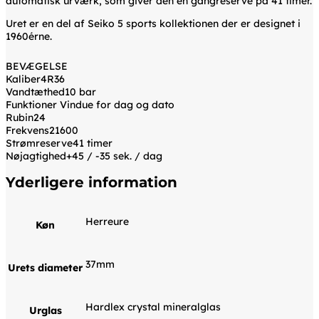
automatisk urværk, som giver den en gangreserve på 41 timer.
Uret er en del af Seiko 5 sports kollektionen der er designet i
1960érne.
BEVÆGELSE
Kaliber4R36
Vandtæthed10 bar
Funktioner Vindue for dag og dato
Rubin24
Frekvens21600
Strømreserve41 timer
Nøjagtighed+45 / -35 sek. / dag
Yderligere information
Herreure
Køn
37mm
Urets diameter
Hardlex crystal mineralglas
Urglas