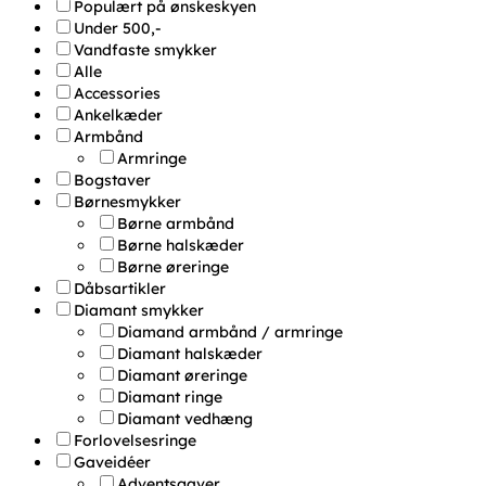
Populært på ønskeskyen
Under 500,-
Vandfaste smykker
Alle
Accessories
Ankelkæder
Armbånd
Armringe
Bogstaver
Børnesmykker
Børne armbånd
Børne halskæder
Børne øreringe
Dåbsartikler
Diamant smykker
Diamand armbånd / armringe
Diamant halskæder
Diamant øreringe
Diamant ringe
Diamant vedhæng
Forlovelsesringe
Gaveidéer
Adventsgaver