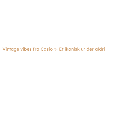
Vintage vibes fra Casio ✨ Et ikonisk ur der aldri