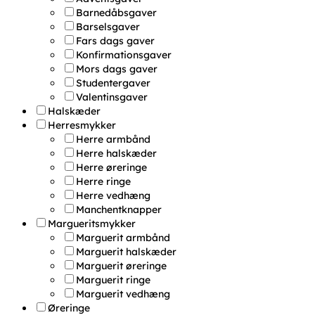
Barnedåbsgaver
Barselsgaver
Fars dags gaver
Konfirmationsgaver
Mors dags gaver
Studentergaver
Valentinsgaver
Halskæder
Herresmykker
Herre armbånd
Herre halskæder
Herre øreringe
Herre ringe
Herre vedhæng
Manchentknapper
Margueritsmykker
Marguerit armbånd
Marguerit halskæder
Marguerit øreringe
Marguerit ringe
Marguerit vedhæng
Øreringe