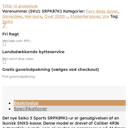
Tilføj til ønskeliste
Varenummer (SKU):
SRPK87K1
Kategorier:
Fars dags gaver
,
Gaveidéer
,
Herreure
,
Over 2000,-
,
Studentergaver
,
Ure
Tag:
Seiko
Z
Fri fragt
Ved køb over 499,-

Landsdækkende bytteservice
Byt nemt dine varer.

Gratis gaveindpakning (vælges ved checkout)
Flot gaveindpakning.
Beskrivelse
Specifikationer
Det nye Seiko 5 Sports SRPK89K1-ur er genudgivelsen af en
ikonisk SNXS-kasse. Denne model er drevet af Caliber 4R36