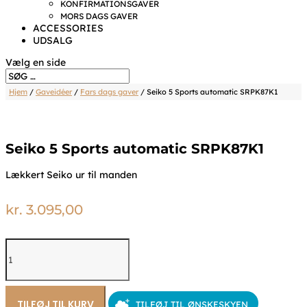
KONFIRMATIONSGAVER
MORS DAGS GAVER
ACCESSORIES
UDSALG
Vælg en side
Hjem
/
Gaveidéer
/
Fars dags gaver
/ Seiko 5 Sports automatic SRPK87K1
Seiko 5 Sports automatic SRPK87K1
Lækkert Seiko ur til manden
kr.
3.095,00
Seiko
5
Sports
automatic
SRPK87K1
TILFØJ TIL KURV
TILFØJ TIL ØNSKESKYEN
antal