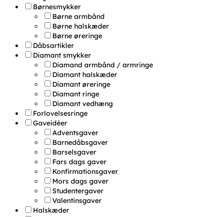
Børnesmykker
Børne armbånd
Børne halskæder
Børne øreringe
Dåbsartikler
Diamant smykker
Diamand armbånd / armringe
Diamant halskæder
Diamant øreringe
Diamant ringe
Diamant vedhæng
Forlovelsesringe
Gaveidéer
Adventsgaver
Barnedåbsgaver
Barselsgaver
Fars dags gaver
Konfirmationsgaver
Mors dags gaver
Studentergaver
Valentinsgaver
Halskæder