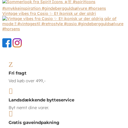
Vintage vibes fra Casio ✨ Et ikonisk ur der aldri
Z
Fri fragt
Ved køb over 499,-

Landsdækkende bytteservice
Byt nemt dine varer.

Gratis gaveindpakning