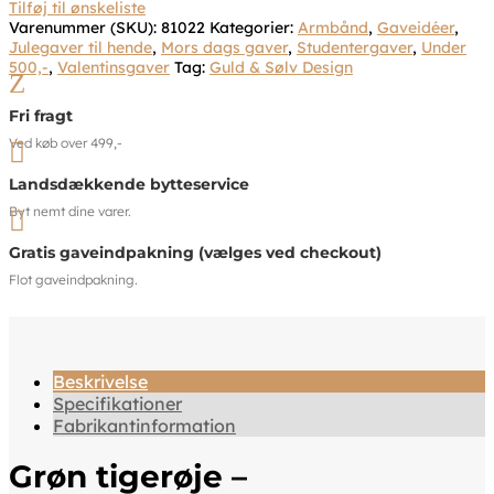
Tilføj til ønskeliste
Varenummer (SKU):
81022
Kategorier:
Armbånd
,
Gaveidéer
,
Julegaver til hende
,
Mors dags gaver
,
Studentergaver
,
Under
500,-
,
Valentinsgaver
Tag:
Guld & Sølv Design
Z
Fri fragt
Ved køb over 499,-

Landsdækkende bytteservice
Byt nemt dine varer.

Gratis gaveindpakning (vælges ved checkout)
Flot gaveindpakning.
Beskrivelse
Specifikationer
Fabrikantinformation
Grøn tigerøje –