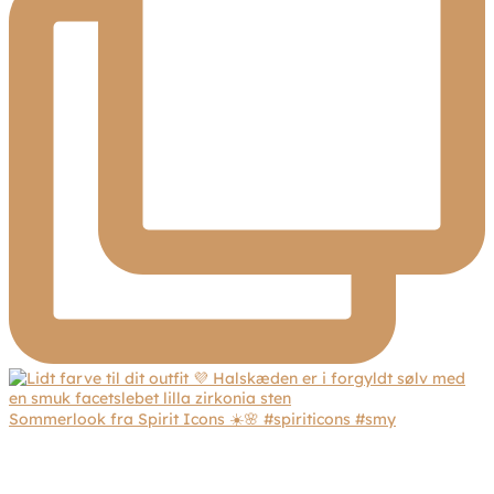
Sommerlook fra Spirit Icons ☀️🌸 #spiriticons #smy