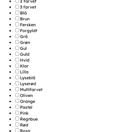
2 farvet
3 farvet
Blå
Brun
Fersken
Forgyldt
Grå
Grøn
Gul
Guld
Hvid
Klar
Lilla
Lyseblå
Lyserød
Multifarvet
Oliven
Orange
Pastel
Pink
Regnbue
Rød
Rosa