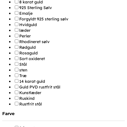
8 karat guld
925 Sterling Sølv
Emalje
Forgyldt 925 sterling sølv
Hvidguld
læder
Perler
Rhodineret sølv
Rødguld
Rosaguld
Sort oxideret
Stål
sten
Træ
14 karat guld
Guld PVD rustfrit stål
Kunstlæder
Ruskind
Rustfrit stål
Farve