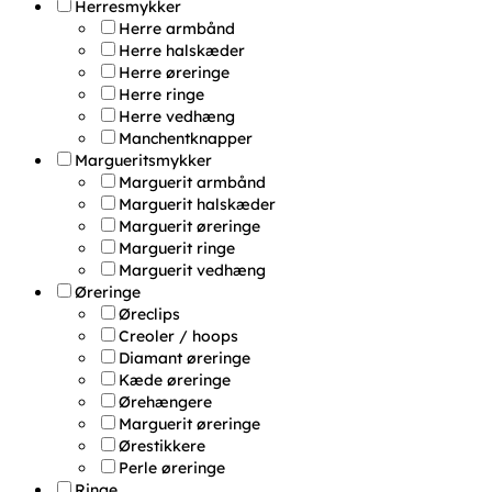
Herresmykker
Herre armbånd
Herre halskæder
Herre øreringe
Herre ringe
Herre vedhæng
Manchentknapper
Margueritsmykker
Marguerit armbånd
Marguerit halskæder
Marguerit øreringe
Marguerit ringe
Marguerit vedhæng
Øreringe
Øreclips
Creoler / hoops
Diamant øreringe
Kæde øreringe
Ørehængere
Marguerit øreringe
Ørestikkere
Perle øreringe
Ringe