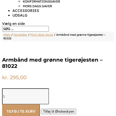
KONFIRMATIONSGAVER
MORS DAGS GAVER
ACCESSORIES
UDSALG
Vælg en side
Hjem
/
Gaveidéer
/
Mors dags gaver
/ Armbånd med grønne tigerøjesten –
81022
Armbånd med grønne tigerøjesten –
81022
kr.
295,00
Armbånd
med
grønne
tigerøjesten
-
TILFØJ TIL KURV
Tilføj til Ønskeskyen
81022