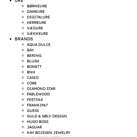
URE
BØRNEURE
DAMEURE
DIGITALURE
HERREURE
VÆGURE
VÆKKEURE
BRANDS
AQUA DULCE
BAY
BERING
BLUSH
BONETT
BNH
CASIO
CO88
DIAMOND STAR
FABLEWOOD
FESTINA
FRANK1967
GUESS
GULD & SØLV DESIGN
HUGO BOSS
JAGUAR
KAY BOJESEN JEWELRY