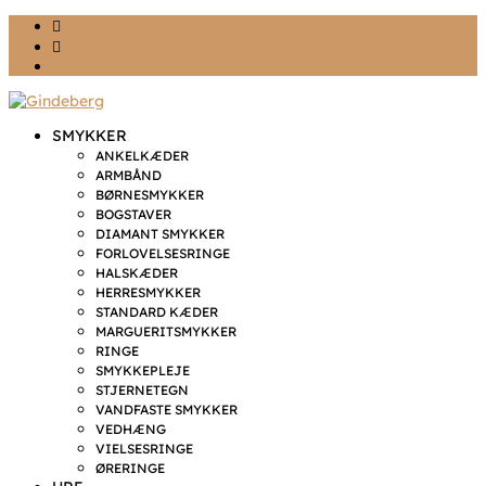
Ønskeliste
Min konto
kr. 0,00
SMYKKER
ANKELKÆDER
ARMBÅND
BØRNESMYKKER
BOGSTAVER
DIAMANT SMYKKER
FORLOVELSESRINGE
HALSKÆDER
HERRESMYKKER
STANDARD KÆDER
MARGUERITSMYKKER
RINGE
SMYKKEPLEJE
STJERNETEGN
VANDFASTE SMYKKER
VEDHÆNG
VIELSESRINGE
ØRERINGE