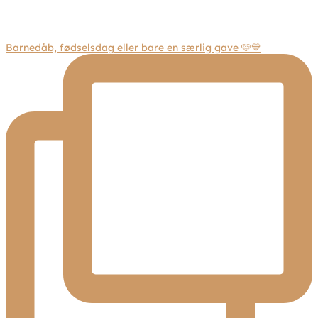
Barnedåb, fødselsdag eller bare en særlig gave 🩷💙