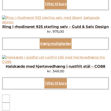
Tilføj til kurv
Ring i rhodineret 925 sterling sølv – Guld & Sølv Design
kr.
975,00
Vælg muligheder
Dette
vare
har
flere
varianter.
Mulighederne
Halskæde med hjertevedhæng i rustfrit stål – CO88
kan
kr.
349,00
vælges
på
Tilføj til kurv
varesiden