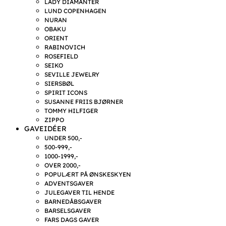
LADY DIAMANTER
LUND COPENHAGEN
NURAN
OBAKU
ORIENT
RABINOVICH
ROSEFIELD
SEIKO
SEVILLE JEWELRY
SIERSBØL
SPIRIT ICONS
SUSANNE FRIIS BJØRNER
TOMMY HILFIGER
ZIPPO
GAVEIDÉER
UNDER 500,-
500-999,-
1000-1999,-
OVER 2000,-
POPULÆRT PÅ ØNSKESKYEN
ADVENTSGAVER
JULEGAVER TIL HENDE
BARNEDÅBSGAVER
BARSELSGAVER
FARS DAGS GAVER