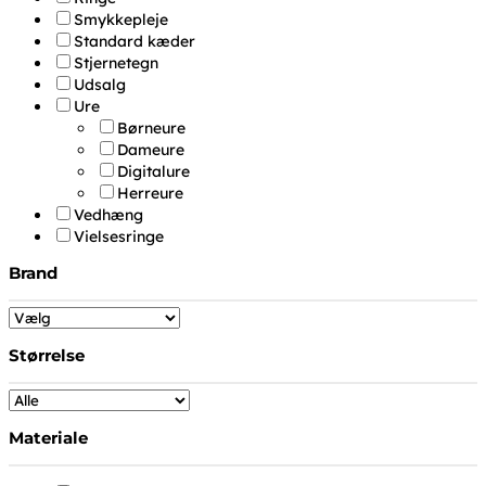
Smykkepleje
Standard kæder
Stjernetegn
Udsalg
Ure
Børneure
Dameure
Digitalure
Herreure
Vedhæng
Vielsesringe
Brand
Størrelse
Materiale