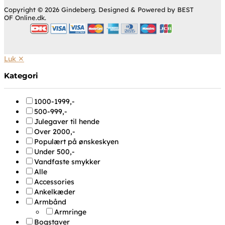
Copyright © 2026 Gindeberg. Designed & Powered by BEST
OF Online.dk.
Luk ✕
Kategori
1000-1999,-
500-999,-
Julegaver til hende
Over 2000,-
Populært på ønskeskyen
Under 500,-
Vandfaste smykker
Alle
Accessories
Ankelkæder
Armbånd
Armringe
Bogstaver