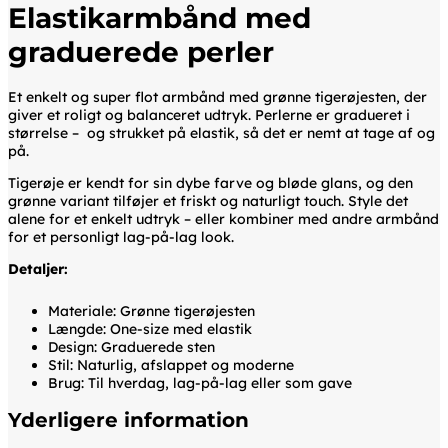
Elastikarmbånd med
graduerede perler
Et enkelt og super flot armbånd med grønne tigerøjesten, der
giver et roligt og balanceret udtryk. Perlerne er gradueret i
størrelse – og strukket på elastik, så det er nemt at tage af og
på.
Tigerøje er kendt for sin dybe farve og bløde glans, og den
grønne variant tilføjer et friskt og naturligt touch. Style det
alene for et enkelt udtryk – eller kombiner med andre armbånd
for et personligt lag-på-lag look.
Detaljer:
Materiale: Grønne tigerøjesten
Længde: One-size med elastik
Design: Graduerede sten
Stil: Naturlig, afslappet og moderne
Brug: Til hverdag, lag-på-lag eller som gave
Yderligere information