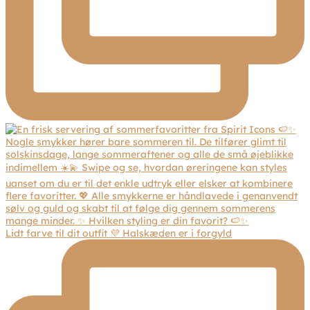
Lidt farve til dit outfit 💜 Halskæden er i forgyld