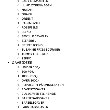
LADY DIAMANTER
LUND COPENHAGEN
NURAN
OBAKU
ORIENT
RABINOVICH
ROSEFIELD
SEIKO
SEVILLE JEWELRY
SIERSBØL
SPIRIT ICONS
SUSANNE FRIIS BJØRNER
TOMMY HILFIGER
ZIPPO
GAVEIDÉER
UNDER 500,-
500-999,-
1000-1999,-
OVER 2000,-
POPULÆRT PÅ ØNSKESKYEN
ADVENTSGAVER
JULEGAVER TIL HENDE
BARNEDÅBSGAVER
BARSELSGAVER
FARS DAGS GAVER