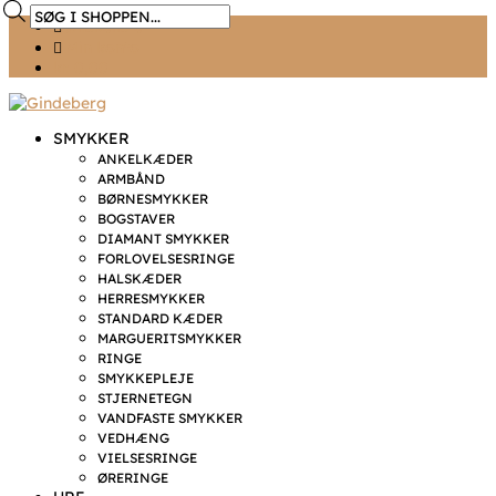
Products
Ønskeliste
search
Min konto
kr. 0,00
SMYKKER
ANKELKÆDER
ARMBÅND
BØRNESMYKKER
BOGSTAVER
DIAMANT SMYKKER
FORLOVELSESRINGE
HALSKÆDER
HERRESMYKKER
STANDARD KÆDER
MARGUERITSMYKKER
RINGE
SMYKKEPLEJE
STJERNETEGN
VANDFASTE SMYKKER
VEDHÆNG
VIELSESRINGE
ØRERINGE