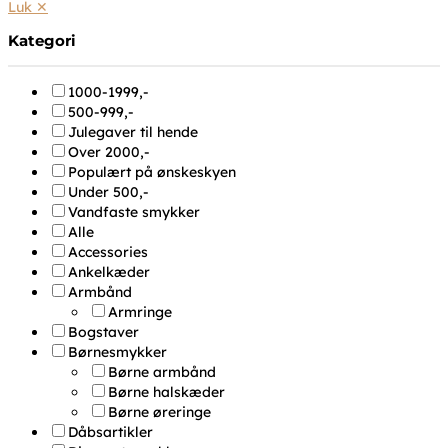
Luk ✕
Kategori
1000-1999,-
500-999,-
Julegaver til hende
Over 2000,-
Populært på ønskeskyen
Under 500,-
Vandfaste smykker
Alle
Accessories
Ankelkæder
Armbånd
Armringe
Bogstaver
Børnesmykker
Børne armbånd
Børne halskæder
Børne øreringe
Dåbsartikler