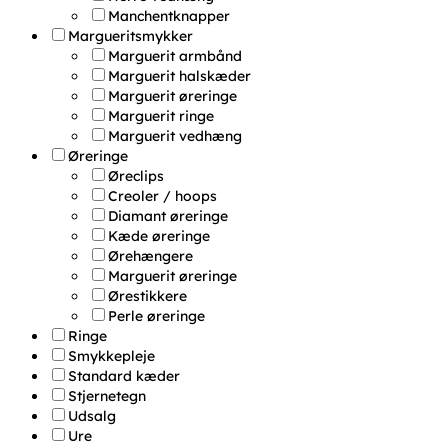
Manchentknapper
Margueritsmykker
Marguerit armbånd
Marguerit halskæder
Marguerit øreringe
Marguerit ringe
Marguerit vedhæng
Øreringe
Øreclips
Creoler / hoops
Diamant øreringe
Kæde øreringe
Ørehængere
Marguerit øreringe
Ørestikkere
Perle øreringe
Ringe
Smykkepleje
Standard kæder
Stjernetegn
Udsalg
Ure