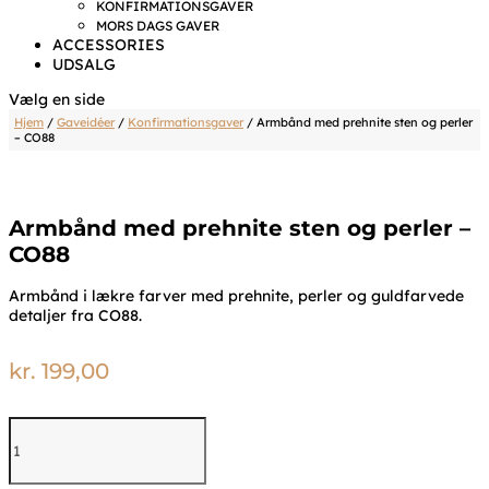
KONFIRMATIONSGAVER
MORS DAGS GAVER
ACCESSORIES
UDSALG
Vælg en side
Hjem
/
Gaveidéer
/
Konfirmationsgaver
/ Armbånd med prehnite sten og perler
– CO88
Armbånd med prehnite sten og perler –
CO88
Armbånd i lækre farver med prehnite, perler og guldfarvede
detaljer fra CO88.
kr.
199,00
Armbånd
med
prehnite
sten