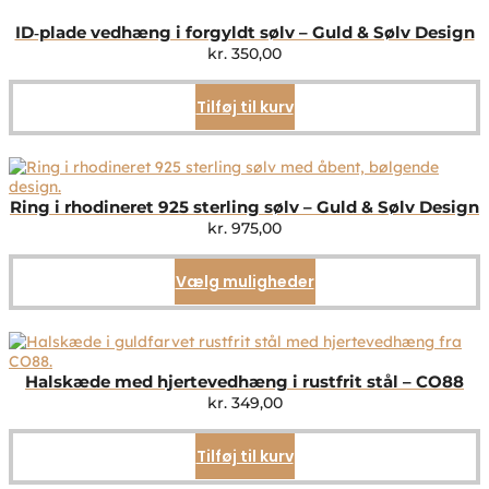
ID‑plade vedhæng i forgyldt sølv – Guld & Sølv Design
kr.
350,00
Tilføj til kurv
Ring i rhodineret 925 sterling sølv – Guld & Sølv Design
kr.
975,00
Vælg muligheder
Dette
vare
har
flere
varianter.
Mulighederne
Halskæde med hjertevedhæng i rustfrit stål – CO88
kan
kr.
349,00
vælges
på
Tilføj til kurv
varesiden