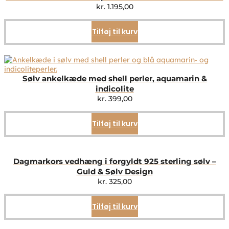
kr.
1.195,00
Tilføj til kurv
Sølv ankelkæde med shell perler, aquamarin &
indicolite
kr.
399,00
Tilføj til kurv
Dagmarkors vedhæng i forgyldt 925 sterling sølv –
Guld & Sølv Design
kr.
325,00
Tilføj til kurv