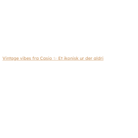
Vintage vibes fra Casio ✨ Et ikonisk ur der aldri