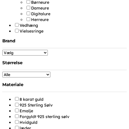
Børneure
Dameure
Digitalure
Herreure
Vedhæng
Vielsesringe
Brand
Størrelse
Materiale
8 karat guld
925 Sterling Sølv
Emalje
Forgyldt 925 sterling sølv
Hvidguld
læder