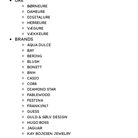
URE
BØRNEURE
DAMEURE
DIGITALURE
HERREURE
VÆGURE
VÆKKEURE
BRANDS
AQUA DULCE
BAY
BERING
BLUSH
BONETT
BNH
CASIO
CO88
DIAMOND STAR
FABLEWOOD
FESTINA
FRANK1967
GUESS
GULD & SØLV DESIGN
HUGO BOSS
JAGUAR
KAY BOJESEN JEWELRY