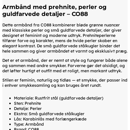
Armbånd med prehnite, perler og
guldfarvede detaljer – CO88
Dette armbånd fra CO88 kombinerer bløde grønne nuancer
med klassiske perler og små guldfarvede detaljer, der giver
designet et feminint og moderne udtryk. Prehniteperlerne
tilfører farve og karakter, mens de hvide perler skaber en
elegant kontrast. De små guldfarvede stålkugler binder det
hele sammen og giver armbåndet et varmt og eksklusivt præg.
Det er et armbånd, der er nemt at style og fungerer både alene
og sammen med andre smykker. Farverne gør det alsidigt, og
det løfter hurtigt et outfit med et roligt, men markant udtryk.
Stilen er feminin, naturlig og tidløs — et smykke, der passer ind
i enhver smykkesamling og kan bruges året rundt.
Materiale: Rustfrit stål (guldfarvede detaljer)
Sten: Prehnite
Detalje: Perler
Ekstra: Små guldfarvede stålkugler
Lås: Karabinlås med forlængerkæde
Type: Armbånd
Brand: CO88