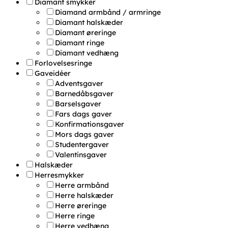
Diamant smykker
Diamand armbånd / armringe
Diamant halskæder
Diamant øreringe
Diamant ringe
Diamant vedhæng
Forlovelsesringe
Gaveidéer
Adventsgaver
Barnedåbsgaver
Barselsgaver
Fars dags gaver
Konfirmationsgaver
Mors dags gaver
Studentergaver
Valentinsgaver
Halskæder
Herresmykker
Herre armbånd
Herre halskæder
Herre øreringe
Herre ringe
Herre vedhæng