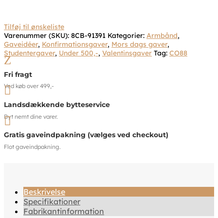
Tilføj til ønskeliste
Varenummer (SKU):
8CB-91391
Kategorier:
Armbånd
,
Gaveidéer
,
Konfirmationsgaver
,
Mors dags gaver
,
Studentergaver
,
Under 500,-
,
Valentinsgaver
Tag:
CO88
Z
Fri fragt
Ved køb over 499,-

Landsdækkende bytteservice
Byt nemt dine varer.

Gratis gaveindpakning (vælges ved checkout)
Flot gaveindpakning.
Beskrivelse
Specifikationer
Fabrikantinformation