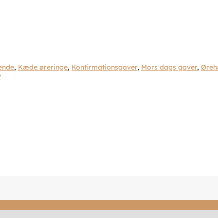
hende
,
Kæde øreringe
,
Konfirmationsgaver
,
Mors dags gaver
,
Øreh
y