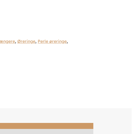
ængere
,
Øreringe
,
Perle øreringe
,