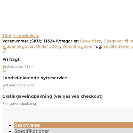
Tilføj til ønskeliste
Varenummer (SKU):
11624
Kategorier:
Gaveidéer
,
Julegaver til 
Studentergaver
,
Under 500,-
,
Valentinsgaver
Tag:
Seville Jewelr
Z
Fri fragt
Ved køb over 499,-

Landsdækkende bytteservice
Byt nemt dine varer.

Gratis gaveindpakning (vælges ved checkout)
Flot gaveindpakning.
Beskrivelse
Specifikationer