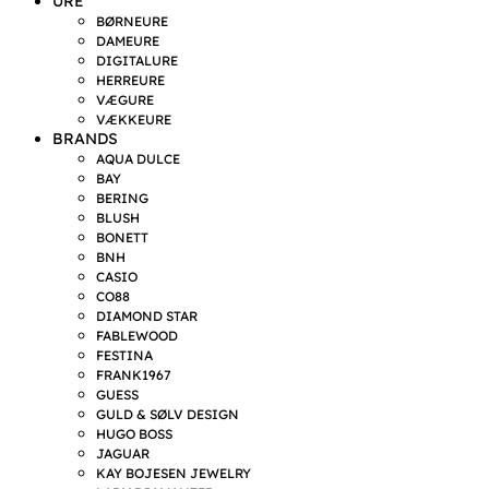
URE
BØRNEURE
DAMEURE
DIGITALURE
HERREURE
VÆGURE
VÆKKEURE
BRANDS
AQUA DULCE
BAY
BERING
BLUSH
BONETT
BNH
CASIO
CO88
DIAMOND STAR
FABLEWOOD
FESTINA
FRANK1967
GUESS
GULD & SØLV DESIGN
HUGO BOSS
JAGUAR
KAY BOJESEN JEWELRY