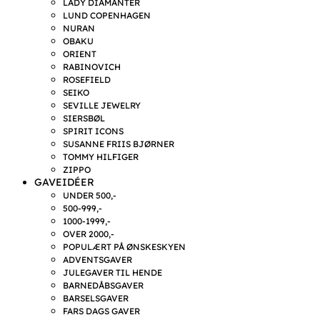
LADY DIAMANTER
LUND COPENHAGEN
NURAN
OBAKU
ORIENT
RABINOVICH
ROSEFIELD
SEIKO
SEVILLE JEWELRY
SIERSBØL
SPIRIT ICONS
SUSANNE FRIIS BJØRNER
TOMMY HILFIGER
ZIPPO
GAVEIDÉER
UNDER 500,-
500-999,-
1000-1999,-
OVER 2000,-
POPULÆRT PÅ ØNSKESKYEN
ADVENTSGAVER
JULEGAVER TIL HENDE
BARNEDÅBSGAVER
BARSELSGAVER
FARS DAGS GAVER