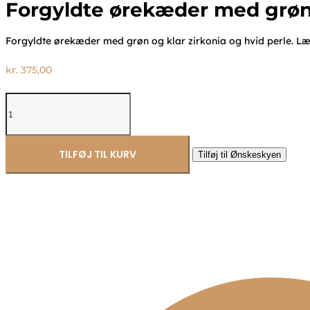
Forgyldte ørekæder med grøn o
Forgyldte ørekæder med grøn og klar zirkonia og hvid perle. L
kr.
375,00
Forgyldte
ørekæder
med
grøn
og
TILFØJ TIL KURV
Tilføj til Ønskeskyen
klar
zirkonia
samt
perle
–
Seville
Jewelry
antal