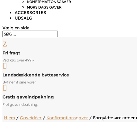
KONFIRMATIONSGAVER
MORS DAGS GAVER
ACCESSORIES
UDSALG
Vælg en side
Z
Fri fragt
Ved køb over 499,-

Landsdækkende bytteservice
Byt nemt dine varer.

Gratis gaveindpakning
Flot gaveindpakning.
Hjem
/
Gaveidéer
/
Konfirmationsgaver
/ Forgyldte ørekæder m