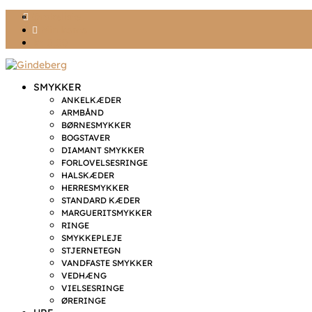
Ønskeliste
Min konto
kr. 0,00
SMYKKER
ANKELKÆDER
ARMBÅND
BØRNESMYKKER
BOGSTAVER
DIAMANT SMYKKER
FORLOVELSESRINGE
HALSKÆDER
HERRESMYKKER
STANDARD KÆDER
MARGUERITSMYKKER
RINGE
SMYKKEPLEJE
STJERNETEGN
VANDFASTE SMYKKER
VEDHÆNG
VIELSESRINGE
ØRERINGE