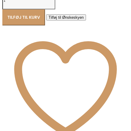
8
karat
guldvedhæng
TILFØJ TIL KURV
Tilføj til Ønskeskyen
–
Guld
&
Sølv
Design
antal