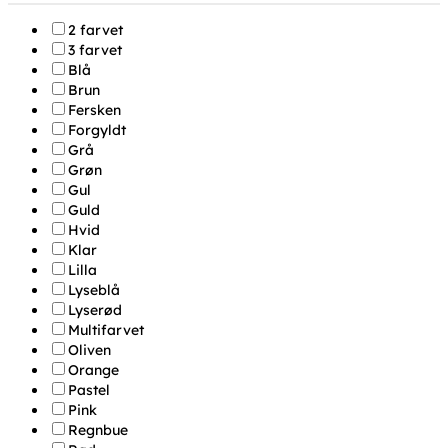
2 farvet
3 farvet
Blå
Brun
Fersken
Forgyldt
Grå
Grøn
Gul
Guld
Hvid
Klar
Lilla
Lyseblå
Lyserød
Multifarvet
Oliven
Orange
Pastel
Pink
Regnbue