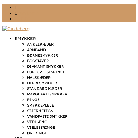
Ønskeliste
Min konto
kr. 0,00
SMYKKER
ANKELKÆDER
ARMBÅND
BØRNESMYKKER
BOGSTAVER
DIAMANT SMYKKER
FORLOVELSESRINGE
HALSKÆDER
HERRESMYKKER
STANDARD KÆDER
MARGUERITSMYKKER
RINGE
SMYKKEPLEJE
STJERNETEGN
VANDFASTE SMYKKER
VEDHÆNG
VIELSESRINGE
ØRERINGE