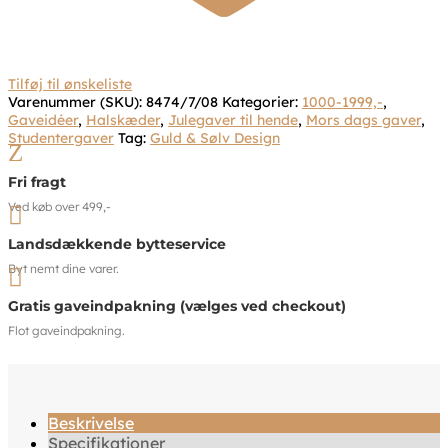
Tilføj til ønskeliste
Varenummer (SKU):
8474/7/08
Kategorier:
1000-1999,-
,
Gaveidéer
,
Halskæder
,
Julegaver til hende
,
Mors dags gaver
,
Studentergaver
Tag:
Guld & Sølv Design
Z
Fri fragt
Ved køb over 499,-

Landsdækkende bytteservice
Byt nemt dine varer.

Gratis gaveindpakning (vælges ved checkout)
Flot gaveindpakning.
Beskrivelse
Specifikationer