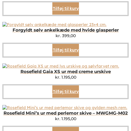
Tilføj til kurv
Forgyldt sølv ankelkæde med hvide glasperler
kr.
399,00
Tilføj til kurv
Rosefield Gaia XS ur med creme urskive
kr.
1.195,00
Tilføj til kurv
Rosefield Mini’s ur med perlemor skive – MWGMG-M02
kr.
1.195,00