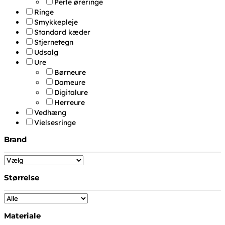
Perle øreringe
Ringe
Smykkepleje
Standard kæder
Stjernetegn
Udsalg
Ure
Børneure
Dameure
Digitalure
Herreure
Vedhæng
Vielsesringe
Brand
Størrelse
Materiale