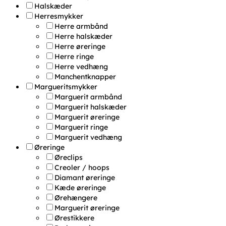
Halskæder
Herresmykker
Herre armbånd
Herre halskæder
Herre øreringe
Herre ringe
Herre vedhæng
Manchentknapper
Margueritsmykker
Marguerit armbånd
Marguerit halskæder
Marguerit øreringe
Marguerit ringe
Marguerit vedhæng
Øreringe
Øreclips
Creoler / hoops
Diamant øreringe
Kæde øreringe
Ørehængere
Marguerit øreringe
Ørestikkere