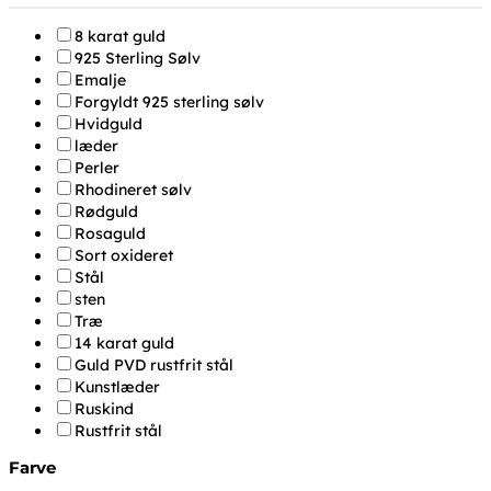
8 karat guld
925 Sterling Sølv
Emalje
Forgyldt 925 sterling sølv
Hvidguld
læder
Perler
Rhodineret sølv
Rødguld
Rosaguld
Sort oxideret
Stål
sten
Træ
14 karat guld
Guld PVD rustfrit stål
Kunstlæder
Ruskind
Rustfrit stål
Farve