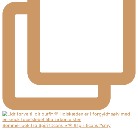
Sommerlook fra Spirit Icons ☀️🌸 #spiriticons #smy