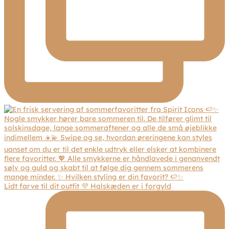
Lidt farve til dit outfit 💜 Halskæden er i forgyld