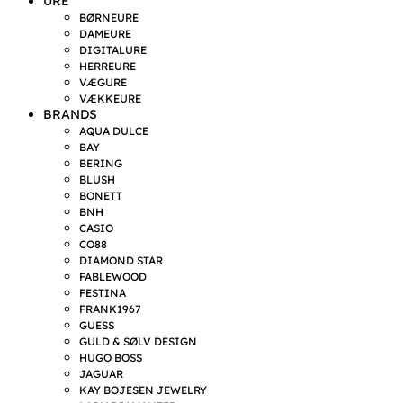
URE
BØRNEURE
DAMEURE
DIGITALURE
HERREURE
VÆGURE
VÆKKEURE
BRANDS
AQUA DULCE
BAY
BERING
BLUSH
BONETT
BNH
CASIO
CO88
DIAMOND STAR
FABLEWOOD
FESTINA
FRANK1967
GUESS
GULD & SØLV DESIGN
HUGO BOSS
JAGUAR
KAY BOJESEN JEWELRY