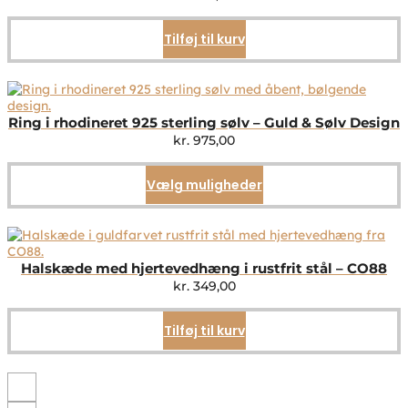
Tilføj til kurv
Ring i rhodineret 925 sterling sølv – Guld & Sølv Design
kr.
975,00
Vælg muligheder
Dette
vare
har
flere
varianter.
Mulighederne
Halskæde med hjertevedhæng i rustfrit stål – CO88
kan
kr.
349,00
vælges
på
Tilføj til kurv
varesiden