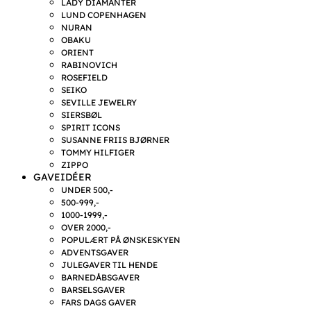
LADY DIAMANTER
LUND COPENHAGEN
NURAN
OBAKU
ORIENT
RABINOVICH
ROSEFIELD
SEIKO
SEVILLE JEWELRY
SIERSBØL
SPIRIT ICONS
SUSANNE FRIIS BJØRNER
TOMMY HILFIGER
ZIPPO
GAVEIDÉER
UNDER 500,-
500-999,-
1000-1999,-
OVER 2000,-
POPULÆRT PÅ ØNSKESKYEN
ADVENTSGAVER
JULEGAVER TIL HENDE
BARNEDÅBSGAVER
BARSELSGAVER
FARS DAGS GAVER