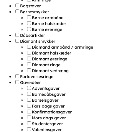
Armringe
Bogstaver
Børnesmykker
Børne armbånd
Børne halskæder
Børne øreringe
Dåbsartikler
Diamant smykker
Diamand armbånd / armringe
Diamant halskæder
Diamant øreringe
Diamant ringe
Diamant vedhæng
Forlovelsesringe
Gaveidéer
Adventsgaver
Barnedåbsgaver
Barselsgaver
Fars dags gaver
Konfirmationsgaver
Mors dags gaver
Studentergaver
Valentinsgaver