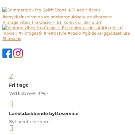
Vintage vibes fra Casio ✨ Et ikonisk ur der aldri
Z
Fri fragt
Ved køb over 499,-

Landsdækkende bytteservice
Byt nemt dine varer.
