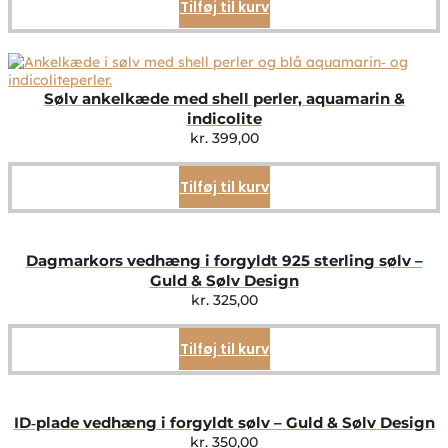
Tilføj til kurv
Sølv ankelkæde med shell perler, aquamarin &
indicolite
kr.
399,00
Tilføj til kurv
Dagmarkors vedhæng i forgyldt 925 sterling sølv –
Guld & Sølv Design
kr.
325,00
Tilføj til kurv
ID‑plade vedhæng i forgyldt sølv – Guld & Sølv Design
kr.
350,00