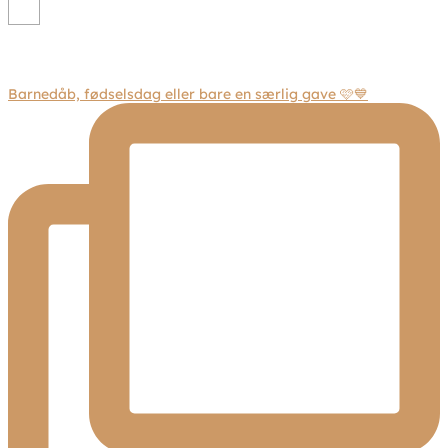
Barnedåb, fødselsdag eller bare en særlig gave 🩷💙