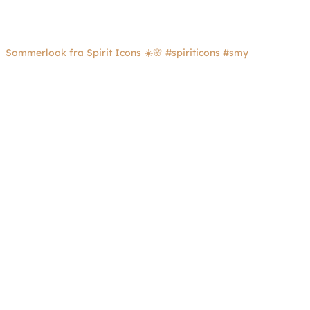
Sommerlook fra Spirit Icons ☀️🌸 #spiriticons #smy