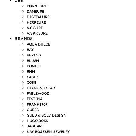
URE
BØRNEURE
DAMEURE
DIGITALURE
HERREURE
VÆGURE
VÆKKEURE
BRANDS
AQUA DULCE
BAY
BERING
BLUSH
BONETT
BNH
CASIO
CO88
DIAMOND STAR
FABLEWOOD
FESTINA
FRANK1967
GUESS
GULD & SØLV DESIGN
HUGO BOSS
JAGUAR
KAY BOJESEN JEWELRY