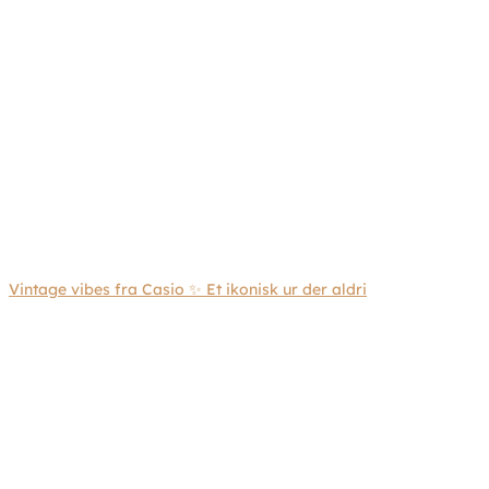
Vintage vibes fra Casio ✨ Et ikonisk ur der aldri