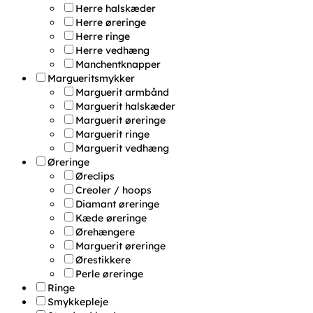
Herre halskæder
Herre øreringe
Herre ringe
Herre vedhæng
Manchentknapper
Margueritsmykker
Marguerit armbånd
Marguerit halskæder
Marguerit øreringe
Marguerit ringe
Marguerit vedhæng
Øreringe
Øreclips
Creoler / hoops
Diamant øreringe
Kæde øreringe
Ørehængere
Marguerit øreringe
Ørestikkere
Perle øreringe
Ringe
Smykkepleje