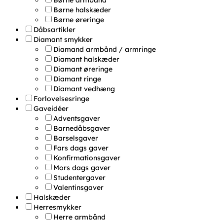
Børne halskæder
Børne øreringe
Dåbsartikler
Diamant smykker
Diamand armbånd / armringe
Diamant halskæder
Diamant øreringe
Diamant ringe
Diamant vedhæng
Forlovelsesringe
Gaveidéer
Adventsgaver
Barnedåbsgaver
Barselsgaver
Fars dags gaver
Konfirmationsgaver
Mors dags gaver
Studentergaver
Valentinsgaver
Halskæder
Herresmykker
Herre armbånd