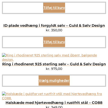
Tilføj til kurv
ID‑plade vedhæng i forgyldt sølv – Guld & Sølv Design
kr.
350,00
Tilføj til kurv
Ring i rhodineret 925 sterling sølv – Guld & Sølv Design
kr.
975,00
Vælg muligheder
Dette
vare
har
flere
varianter.
Mulighederne
Halskæde med hjertevedhæng i rustfrit stål – CO88
kan
kr.
349,00