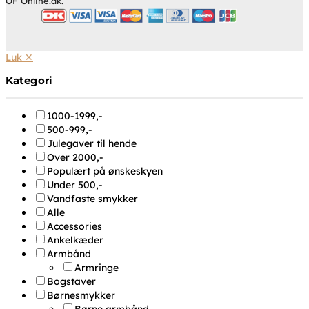
OF Online.dk.
Luk ✕
Kategori
1000-1999,-
500-999,-
Julegaver til hende
Over 2000,-
Populært på ønskeskyen
Under 500,-
Vandfaste smykker
Alle
Accessories
Ankelkæder
Armbånd
Armringe
Bogstaver
Børnesmykker
Børne armbånd