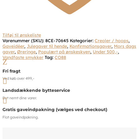
Tilføj til ønskeliste
Varenummer (SKU):
8CE-70645
Kategorier:
Creoler / hoops
,
Gaveidéer
,
Julegaver til hende
,
Konfirmationsgaver
,
Mors dags
gaver
,
Øreringe
,
Populært på ønskeskyen
,
Under 500,-
,
Vandfaste smykker
Tag:
CO88
Z
Fri fragt
Ved køb over 499,-

Landsdækkende bytteservice
Byt nemt dine varer.

Gratis gaveindpakning (vælges ved checkout)
Flot gaveindpakning.