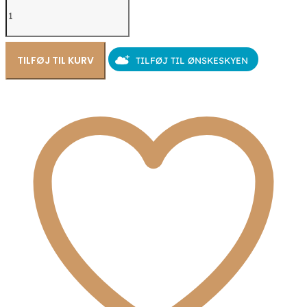
Hoops
øreringe
10mm
rustfrit
stål
TILFØJ TIL KURV
TILFØJ TIL ØNSKESKYEN
PVD-
Guldbelægning
-
CO88
antal