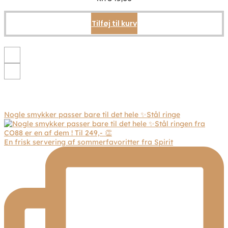
vælges
på
Tilføj til kurv
varesiden
Nogle smykker passer bare til det hele ✨Stål ringe
En frisk servering af sommerfavoritter fra Spirit