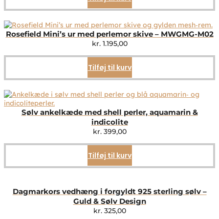
Rosefield Mini’s ur med perlemor skive – MWGMG-M02
kr.
1.195,00
Tilføj til kurv
Sølv ankelkæde med shell perler, aquamarin &
indicolite
kr.
399,00
Tilføj til kurv
Dagmarkors vedhæng i forgyldt 925 sterling sølv –
Guld & Sølv Design
kr.
325,00