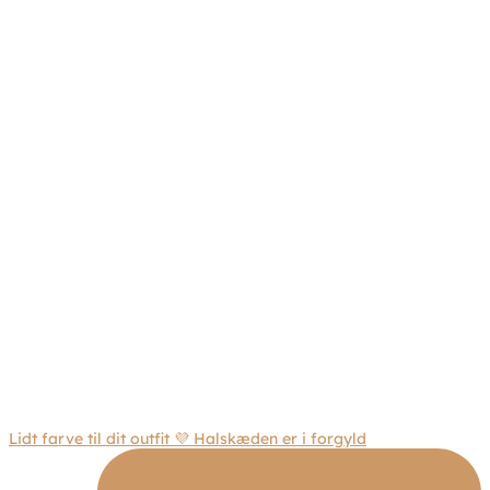
Lidt farve til dit outfit 💜 Halskæden er i forgyld