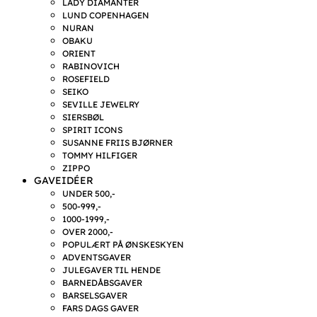
LADY DIAMANTER
LUND COPENHAGEN
NURAN
OBAKU
ORIENT
RABINOVICH
ROSEFIELD
SEIKO
SEVILLE JEWELRY
SIERSBØL
SPIRIT ICONS
SUSANNE FRIIS BJØRNER
TOMMY HILFIGER
ZIPPO
GAVEIDÉER
UNDER 500,-
500-999,-
1000-1999,-
OVER 2000,-
POPULÆRT PÅ ØNSKESKYEN
ADVENTSGAVER
JULEGAVER TIL HENDE
BARNEDÅBSGAVER
BARSELSGAVER
FARS DAGS GAVER