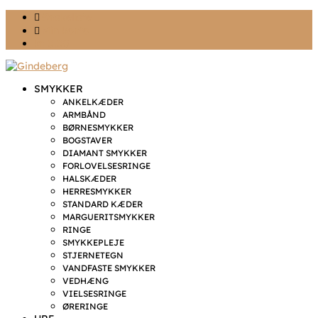
Ønskeliste
Min konto
kr. 0,00
SMYKKER
ANKELKÆDER
ARMBÅND
BØRNESMYKKER
BOGSTAVER
DIAMANT SMYKKER
FORLOVELSESRINGE
HALSKÆDER
HERRESMYKKER
STANDARD KÆDER
MARGUERITSMYKKER
RINGE
SMYKKEPLEJE
STJERNETEGN
VANDFASTE SMYKKER
VEDHÆNG
VIELSESRINGE
ØRERINGE