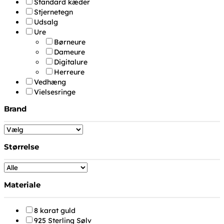
Standard kæder
Stjernetegn
Udsalg
Ure
Børneure
Dameure
Digitalure
Herreure
Vedhæng
Vielsesringe
Brand
Størrelse
Materiale
8 karat guld
925 Sterling Sølv