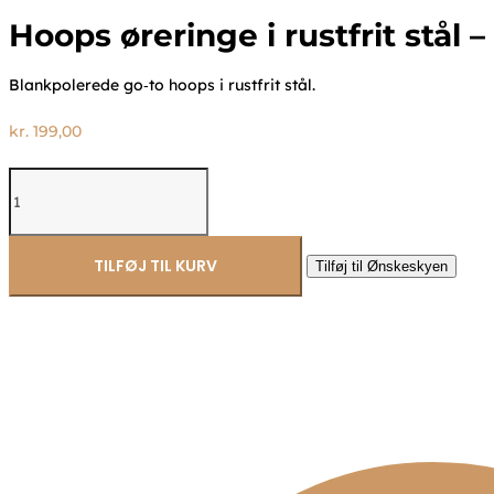
Hoops øreringe i rustfrit stål 
Blankpolerede go‑to hoops i rustfrit stål.
kr.
199,00
Hoops
øreringe
i
rustfrit
stål
TILFØJ TIL KURV
Tilføj til Ønskeskyen
-
CO88
antal