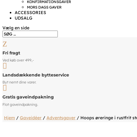
KONFIRMATIONSGAVER
MORS DAGS GAVER
ACCESSORIES
UDSALG
Vælg en side
Z
Fri fragt
Ved køb over 499,-

Landsdækkende bytteservice
Byt nemt dine varer.

Gratis gaveindpakning
Flot gaveindpakning.
Hjem
/
Gaveidéer
/
Adventsgaver
/ Hoops øreringe i rustfrit s