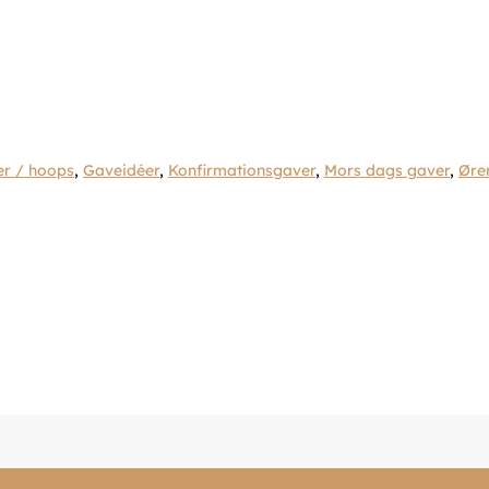
er / hoops
,
Gaveidéer
,
Konfirmationsgaver
,
Mors dags gaver
,
Øre