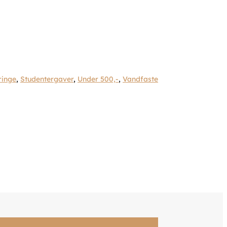
ringe
,
Studentergaver
,
Under 500,-
,
Vandfaste