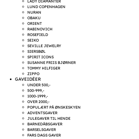
LADY DIAMANTER
LUND COPENHAGEN
NURAN
OBAKU
ORIENT
RABINOVICH
ROSEFIELD
SEIKO
SEVILLE JEWELRY
SIERSBØL
SPIRIT ICONS
SUSANNE FRIIS BJØRNER
TOMMY HILFIGER
ZIPPO
GAVEIDÉER
UNDER 500,-
500-999,-
1000-1999,-
OVER 2000,-
POPULÆRT PÅ ØNSKESKYEN
ADVENTSGAVER
JULEGAVER TIL HENDE
BARNEDÅBSGAVER
BARSELSGAVER
FARS DAGS GAVER