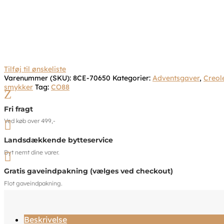
Tilføj til ønskeliste
Varenummer (SKU):
8CE-70650
Kategorier:
Adventsgaver
,
Creol
smykker
Tag:
CO88
Z
Fri fragt
Ved køb over 499,-

Landsdækkende bytteservice
Byt nemt dine varer.

Gratis gaveindpakning (vælges ved checkout)
Flot gaveindpakning.
Beskrivelse