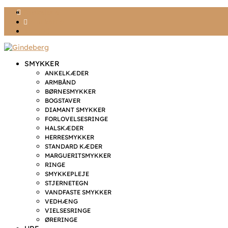
Ønskeliste
Min konto
kr. 0,00
SMYKKER
ANKELKÆDER
ARMBÅND
BØRNESMYKKER
BOGSTAVER
DIAMANT SMYKKER
FORLOVELSESRINGE
HALSKÆDER
HERRESMYKKER
STANDARD KÆDER
MARGUERITSMYKKER
RINGE
SMYKKEPLEJE
STJERNETEGN
VANDFASTE SMYKKER
VEDHÆNG
VIELSESRINGE
ØRERINGE