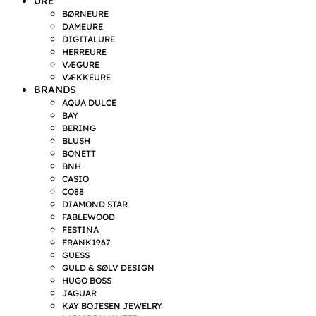
URE
BØRNEURE
DAMEURE
DIGITALURE
HERREURE
VÆGURE
VÆKKEURE
BRANDS
AQUA DULCE
BAY
BERING
BLUSH
BONETT
BNH
CASIO
CO88
DIAMOND STAR
FABLEWOOD
FESTINA
FRANK1967
GUESS
GULD & SØLV DESIGN
HUGO BOSS
JAGUAR
KAY BOJESEN JEWELRY