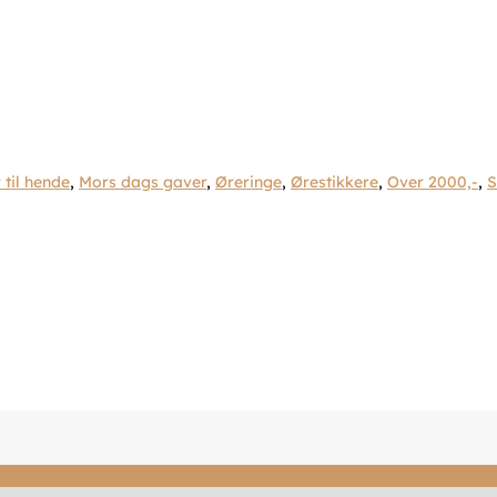
 til hende
,
Mors dags gaver
,
Øreringe
,
Ørestikkere
,
Over 2000,-
,
S