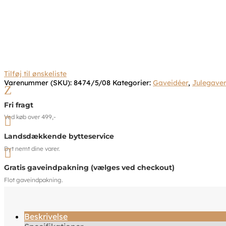
Tilføj til ønskeliste
Varenummer (SKU):
8474/5/08
Kategorier:
Gaveidéer
,
Julegaver
Z
Fri fragt
Ved køb over 499,-

Landsdækkende bytteservice
Byt nemt dine varer.

Gratis gaveindpakning (vælges ved checkout)
Flot gaveindpakning.
Beskrivelse