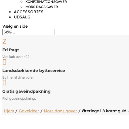
KONFIRMATIONSGAVER
MORS DAGS GAVER
ACCESSORIES
UDSALG
Vælg en side
Z
Fri fragt
Ved køb over 499,-

Landsdækkende bytteservice
Byt nemt dine varer.

Gratis gaveindpakning
Flot gaveindpakning.
Hjem
/
Gaveidéer
/
Mors dags gaver
/ Øreringe i 8 karat guld 