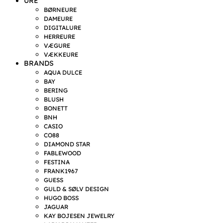
URE
BØRNEURE
DAMEURE
DIGITALURE
HERREURE
VÆGURE
VÆKKEURE
BRANDS
AQUA DULCE
BAY
BERING
BLUSH
BONETT
BNH
CASIO
CO88
DIAMOND STAR
FABLEWOOD
FESTINA
FRANK1967
GUESS
GULD & SØLV DESIGN
HUGO BOSS
JAGUAR
KAY BOJESEN JEWELRY