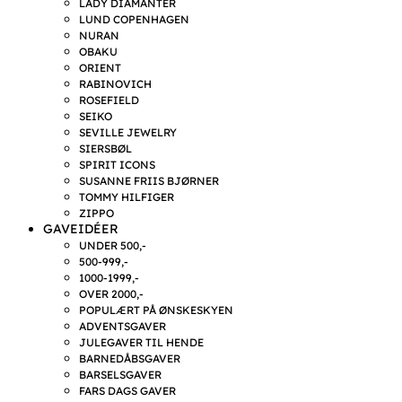
LADY DIAMANTER
LUND COPENHAGEN
NURAN
OBAKU
ORIENT
RABINOVICH
ROSEFIELD
SEIKO
SEVILLE JEWELRY
SIERSBØL
SPIRIT ICONS
SUSANNE FRIIS BJØRNER
TOMMY HILFIGER
ZIPPO
GAVEIDÉER
UNDER 500,-
500-999,-
1000-1999,-
OVER 2000,-
POPULÆRT PÅ ØNSKESKYEN
ADVENTSGAVER
JULEGAVER TIL HENDE
BARNEDÅBSGAVER
BARSELSGAVER
FARS DAGS GAVER