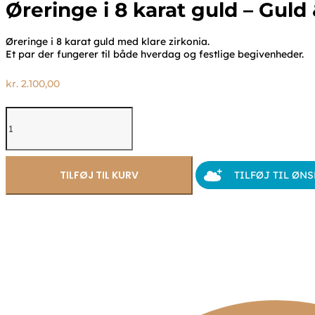
Øreringe i 8 karat guld – Guld
Øreringe i 8 karat guld med klare zirkonia.
Et par der fungerer til både hverdag og festlige begivenheder.
kr.
2.100,00
Øreringe
i
8
karat
guld
TILFØJ TIL KURV
TILFØJ TIL ØN
–
Guld
&
Sølv
Design
antal