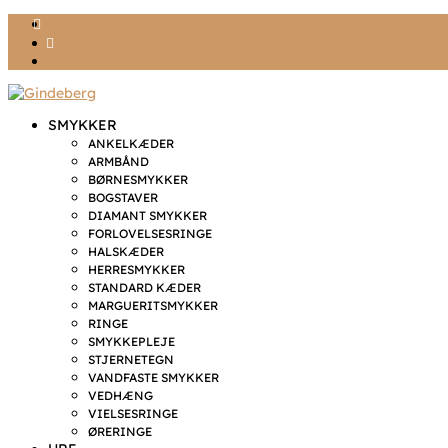
Ønskeliste
Min konto
kr. 0,00
SMYKKER
ANKELKÆDER
ARMBÅND
BØRNESMYKKER
BOGSTAVER
DIAMANT SMYKKER
FORLOVELSESRINGE
HALSKÆDER
HERRESMYKKER
STANDARD KÆDER
MARGUERITSMYKKER
RINGE
SMYKKEPLEJE
STJERNETEGN
VANDFASTE SMYKKER
VEDHÆNG
VIELSESRINGE
ØRERINGE