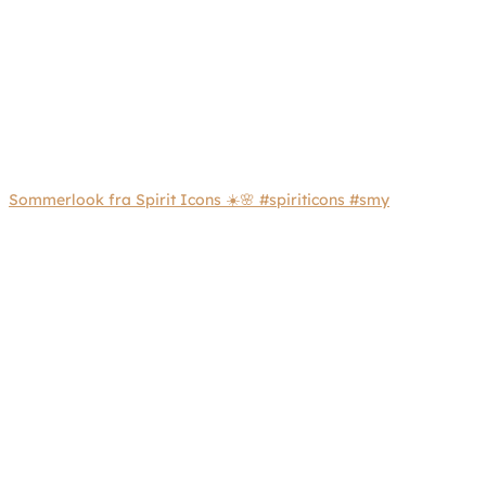
Sommerlook fra Spirit Icons ☀️🌸 #spiriticons #smy