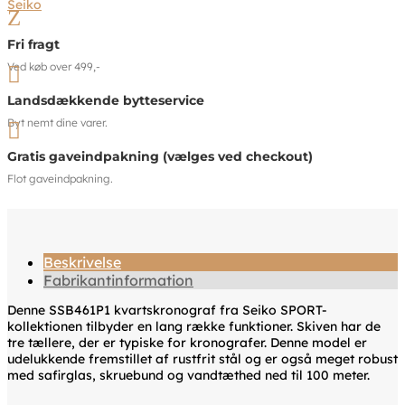
Seiko
Z
Fri fragt
Ved køb over 499,-

Landsdækkende bytteservice
Byt nemt dine varer.

Gratis gaveindpakning (vælges ved checkout)
Flot gaveindpakning.
Beskrivelse
Fabrikantinformation
Denne SSB461P1 kvartskronograf fra Seiko SPORT-
kollektionen tilbyder en lang række funktioner. Skiven har de
tre tællere, der er typiske for kronografer. Denne model er
udelukkende fremstillet af rustfrit stål og er også meget robust
med safirglas, skruebund og vandtæthed ned til 100 meter.