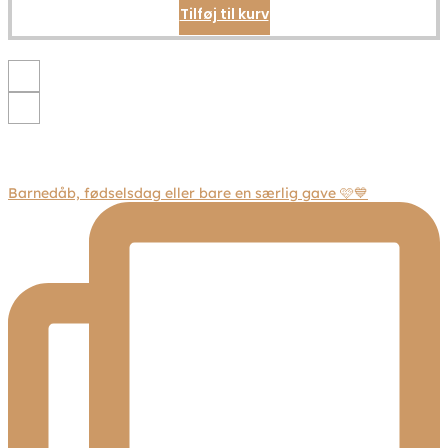
Tilføj til kurv
varesiden
Barnedåb, fødselsdag eller bare en særlig gave 🩷💙