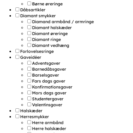
Børne øreringe
Dåbsartikler
Diamant smykker
Diamand armbånd / armringe
Diamant halskæder
Diamant øreringe
Diamant ringe
Diamant vedhæng
Forlovelsesringe
Gaveidéer
Adventsgaver
Barnedåbsgaver
Barselsgaver
Fars dags gaver
Konfirmationsgaver
Mors dags gaver
Studentergaver
Valentinsgaver
Halskæder
Herresmykker
Herre armbånd
Herre halskæder