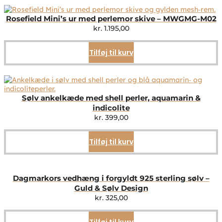
Rosefield Mini’s ur med perlemor skive – MWGMG-M02
kr.
1.195,00
Tilføj til kurv
Sølv ankelkæde med shell perler, aquamarin &
indicolite
kr.
399,00
Tilføj til kurv
Dagmarkors vedhæng i forgyldt 925 sterling sølv –
Guld & Sølv Design
kr.
325,00
Tilføj til kurv