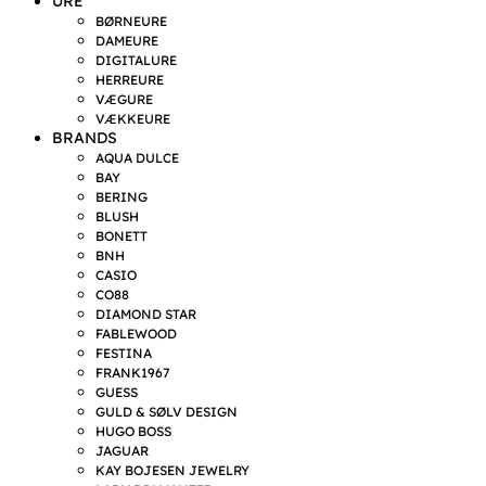
URE
BØRNEURE
DAMEURE
DIGITALURE
HERREURE
VÆGURE
VÆKKEURE
BRANDS
AQUA DULCE
BAY
BERING
BLUSH
BONETT
BNH
CASIO
CO88
DIAMOND STAR
FABLEWOOD
FESTINA
FRANK1967
GUESS
GULD & SØLV DESIGN
HUGO BOSS
JAGUAR
KAY BOJESEN JEWELRY