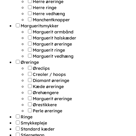
Herre øreringe
Herre ringe
Herre vedhæng
Manchentknapper
Margueritsmykker
Marguerit armbånd
Marguerit halskæder
Marguerit øreringe
Marguerit ringe
Marguerit vedhæng
Øreringe
Øreclips
Creoler / hoops
Diamant øreringe
Kæde øreringe
Ørehængere
Marguerit øreringe
Ørestikkere
Perle øreringe
Ringe
Smykkepleje
Standard kæder
Stjernetegn