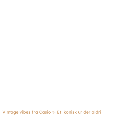
Vintage vibes fra Casio ✨ Et ikonisk ur der aldri