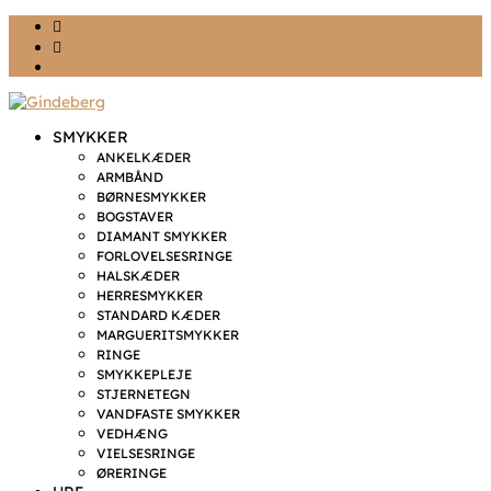
Ønskeliste
Min konto
kr. 0,00
SMYKKER
ANKELKÆDER
ARMBÅND
BØRNESMYKKER
BOGSTAVER
DIAMANT SMYKKER
FORLOVELSESRINGE
HALSKÆDER
HERRESMYKKER
STANDARD KÆDER
MARGUERITSMYKKER
RINGE
SMYKKEPLEJE
STJERNETEGN
VANDFASTE SMYKKER
VEDHÆNG
VIELSESRINGE
ØRERINGE