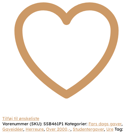
Tilføj til ønskeliste
Varenummer (SKU):
SSB461P1
Kategorier:
Fars dags gaver
,
Gaveidéer
,
Herreure
,
Over 2000,-
,
Studentergaver
,
Ure
Tag: