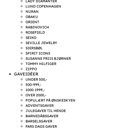
LADY DIAMANTER
LUND COPENHAGEN
NURAN
OBAKU
ORIENT
RABINOVICH
ROSEFIELD
SEIKO
SEVILLE JEWELRY
SIERSBØL
SPIRIT ICONS
SUSANNE FRIIS BJØRNER
TOMMY HILFIGER
ZIPPO
GAVEIDÉER
UNDER 500,-
500-999,-
1000-1999,-
OVER 2000,-
POPULÆRT PÅ ØNSKESKYEN
ADVENTSGAVER
JULEGAVER TIL HENDE
BARNEDÅBSGAVER
BARSELSGAVER
FARS DAGS GAVER