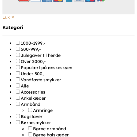
Luk ✕
Kategori
1000-1999,-
500-999,-
Julegaver til hende
Over 2000,-
Populært på ønskeskyen
Under 500,-
Vandfaste smykker
Alle
Accessories
Ankelkæder
Armbånd
Armringe
Bogstaver
Børnesmykker
Børne armbånd
Børne halskæder