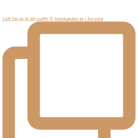
Lidt farve til dit outfit 💜 Halskæden er i forgyld