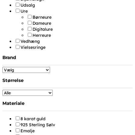
Udsalg
Ure
Børneure
Dameure
Digitalure
Herreure
Vedhæng
Vielsesringe
Brand
Størrelse
Materiale
8 karat guld
925 Sterling Sølv
Emalje