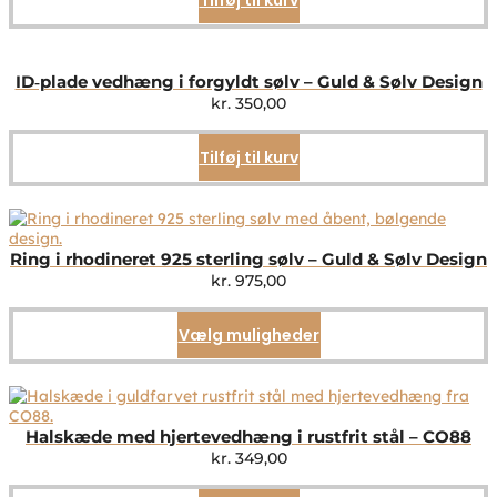
ID‑plade vedhæng i forgyldt sølv – Guld & Sølv Design
kr.
350,00
Tilføj til kurv
Ring i rhodineret 925 sterling sølv – Guld & Sølv Design
kr.
975,00
Vælg muligheder
Dette
vare
har
flere
varianter.
Mulighederne
Halskæde med hjertevedhæng i rustfrit stål – CO88
kan
kr.
349,00
vælges
på