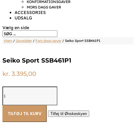
KONFIRMATIONSGAVER
MORS DAGS GAVER
ACCESSORIES
UDSALG
Vælg en side
Hjem
/
Gaveidéer
/
Fars dags gaver
/ Seiko Sport SSB461P1
Seiko Sport SSB461P1
kr.
3.395,00
Seiko
Sport
SSB461P1
antal
TILFØJ TIL KURV
Tilføj til Ønskeskyen