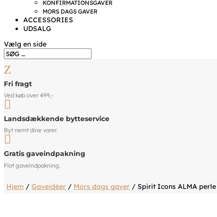
KONFIRMATIONSGAVER
MORS DAGS GAVER
ACCESSORIES
UDSALG
Vælg en side
Z
Fri fragt
Ved køb over 499,-

Landsdækkende bytteservice
Byt nemt dine varer.

Gratis gaveindpakning
Flot gaveindpakning.
Hjem
/
Gaveidéer
/
Mors dags gaver
/ Spirit Icons ALMA perl