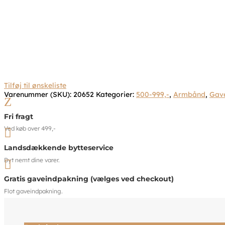
Tilføj til ønskeliste
Varenummer (SKU):
20652
Kategorier:
500-999,-
,
Armbånd
,
Gav
Z
Fri fragt
Ved køb over 499,-

Landsdækkende bytteservice
Byt nemt dine varer.

Gratis gaveindpakning (vælges ved checkout)
Flot gaveindpakning.