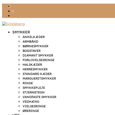
Ønskeliste
Min konto
kr. 0,00
SMYKKER
ANKELKÆDER
ARMBÅND
BØRNESMYKKER
BOGSTAVER
DIAMANT SMYKKER
FORLOVELSESRINGE
HALSKÆDER
HERRESMYKKER
STANDARD KÆDER
MARGUERITSMYKKER
RINGE
SMYKKEPLEJE
STJERNETEGN
VANDFASTE SMYKKER
VEDHÆNG
VIELSESRINGE
ØRERINGE