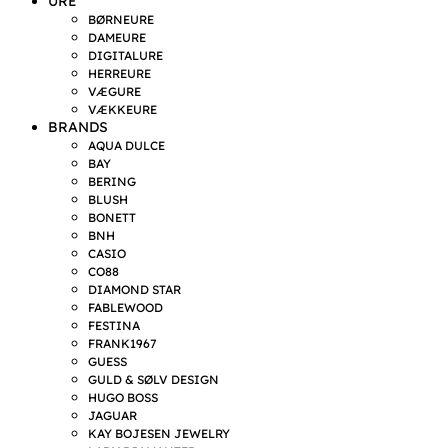
URE
BØRNEURE
DAMEURE
DIGITALURE
HERREURE
VÆGURE
VÆKKEURE
BRANDS
AQUA DULCE
BAY
BERING
BLUSH
BONETT
BNH
CASIO
CO88
DIAMOND STAR
FABLEWOOD
FESTINA
FRANK1967
GUESS
GULD & SØLV DESIGN
HUGO BOSS
JAGUAR
KAY BOJESEN JEWELRY