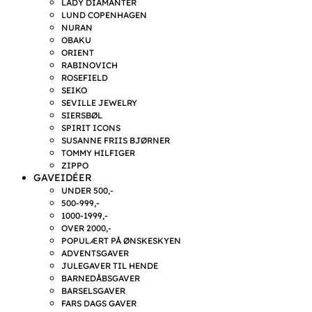
LADY DIAMANTER
LUND COPENHAGEN
NURAN
OBAKU
ORIENT
RABINOVICH
ROSEFIELD
SEIKO
SEVILLE JEWELRY
SIERSBØL
SPIRIT ICONS
SUSANNE FRIIS BJØRNER
TOMMY HILFIGER
ZIPPO
GAVEIDÉER
UNDER 500,-
500-999,-
1000-1999,-
OVER 2000,-
POPULÆRT PÅ ØNSKESKYEN
ADVENTSGAVER
JULEGAVER TIL HENDE
BARNEDÅBSGAVER
BARSELSGAVER
FARS DAGS GAVER