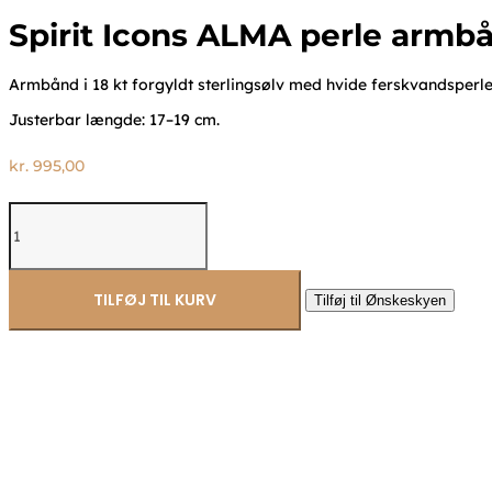
Spirit Icons ALMA perle armb
Armbånd i 18 kt forgyldt sterlingsølv med hvide ferskvandsperler 
Justerbar længde: 17–19 cm.
kr.
995,00
Spirit
Icons
ALMA
perle
armbånd
TILFØJ TIL KURV
Tilføj til Ønskeskyen
20652
antal