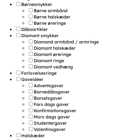
Børnesmykker
Børne armbånd
Børne halskæder
Børne øreringe
Dåbsartikler
Diamant smykker
Diamand armbånd / armringe
Diamant halskæder
Diamant øreringe
Diamant ringe
Diamant vedhæng
Forlovelsesringe
Gaveidéer
Adventsgaver
Barnedåbsgaver
Barselsgaver
Fars dags gaver
Konfirmationsgaver
Mors dags gaver
Studentergaver
Valentinsgaver
Halskæder