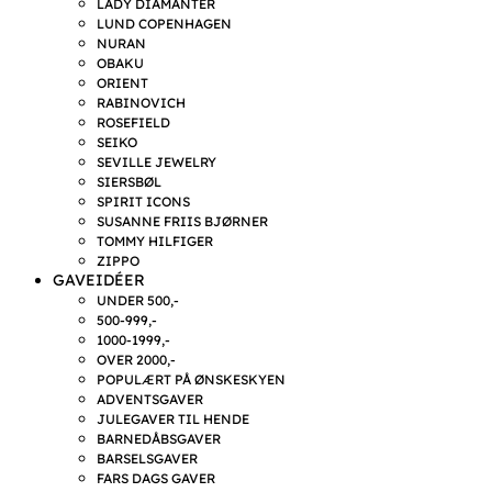
LADY DIAMANTER
LUND COPENHAGEN
NURAN
OBAKU
ORIENT
RABINOVICH
ROSEFIELD
SEIKO
SEVILLE JEWELRY
SIERSBØL
SPIRIT ICONS
SUSANNE FRIIS BJØRNER
TOMMY HILFIGER
ZIPPO
GAVEIDÉER
UNDER 500,-
500-999,-
1000-1999,-
OVER 2000,-
POPULÆRT PÅ ØNSKESKYEN
ADVENTSGAVER
JULEGAVER TIL HENDE
BARNEDÅBSGAVER
BARSELSGAVER
FARS DAGS GAVER