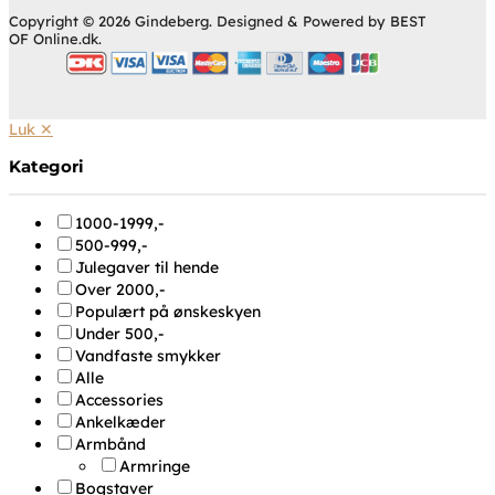
Copyright © 2026 Gindeberg. Designed & Powered by BEST
OF Online.dk.
Luk ✕
Kategori
1000-1999,-
500-999,-
Julegaver til hende
Over 2000,-
Populært på ønskeskyen
Under 500,-
Vandfaste smykker
Alle
Accessories
Ankelkæder
Armbånd
Armringe
Bogstaver