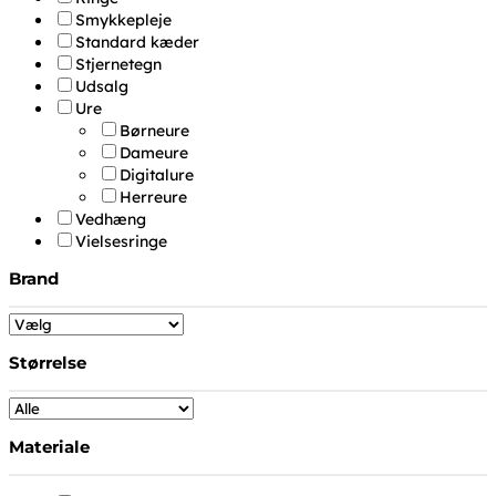
Smykkepleje
Standard kæder
Stjernetegn
Udsalg
Ure
Børneure
Dameure
Digitalure
Herreure
Vedhæng
Vielsesringe
Brand
Størrelse
Materiale