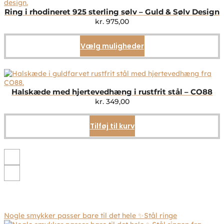
Ring i rhodineret 925 sterling sølv – Guld & Sølv Design
kr.
975,00
Vælg muligheder
Dette
vare
har
flere
varianter.
Mulighederne
Halskæde med hjertevedhæng i rustfrit stål – CO88
kan
kr.
349,00
vælges
på
Tilføj til kurv
varesiden
Nogle smykker passer bare til det hele ✨Stål ringe