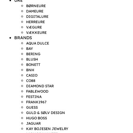
URE
BØRNEURE
DAMEURE
DIGITALURE
HERREURE
VÆGURE
VÆKKEURE
BRANDS
AQUA DULCE
BAY
BERING
BLUSH
BONETT
BNH
CASIO
CO88
DIAMOND STAR
FABLEWOOD
FESTINA
FRANK1967
GUESS
GULD & SØLV DESIGN
HUGO BOSS
JAGUAR
KAY BOJESEN JEWELRY