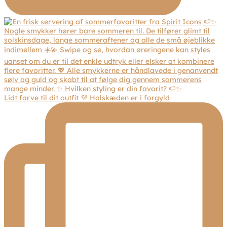
Lidt farve til dit outfit 💜 Halskæden er i forgyld