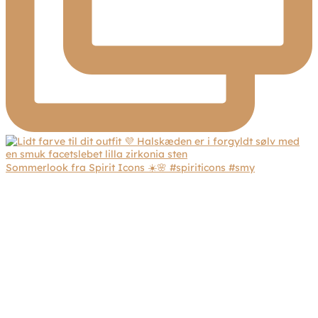
Sommerlook fra Spirit Icons ☀️🌸 #spiriticons #smy