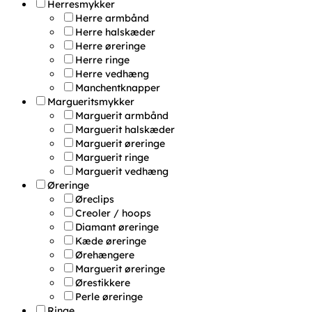
Herresmykker
Herre armbånd
Herre halskæder
Herre øreringe
Herre ringe
Herre vedhæng
Manchentknapper
Margueritsmykker
Marguerit armbånd
Marguerit halskæder
Marguerit øreringe
Marguerit ringe
Marguerit vedhæng
Øreringe
Øreclips
Creoler / hoops
Diamant øreringe
Kæde øreringe
Ørehængere
Marguerit øreringe
Ørestikkere
Perle øreringe
Ringe