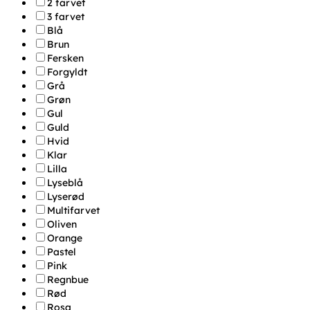
2 farvet
3 farvet
Blå
Brun
Fersken
Forgyldt
Grå
Grøn
Gul
Guld
Hvid
Klar
Lilla
Lyseblå
Lyserød
Multifarvet
Oliven
Orange
Pastel
Pink
Regnbue
Rød
Rosa