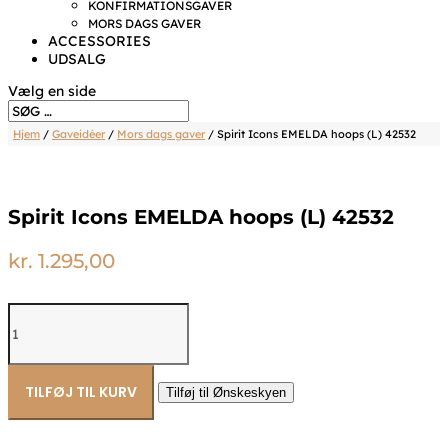
KONFIRMATIONSGAVER
MORS DAGS GAVER
ACCESSORIES
UDSALG
Vælg en side
Hjem
/
Gaveidéer
/
Mors dags gaver
/ Spirit Icons EMELDA hoops (L) 42532
Spirit Icons EMELDA hoops (L) 42532
kr.
1.295,00
Spirit
Icons
EMELDA
hoops
(L)
TILFØJ TIL KURV
Tilføj til Ønskeskyen
42532
antal