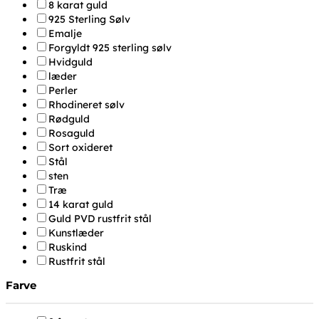
8 karat guld
925 Sterling Sølv
Emalje
Forgyldt 925 sterling sølv
Hvidguld
læder
Perler
Rhodineret sølv
Rødguld
Rosaguld
Sort oxideret
Stål
sten
Træ
14 karat guld
Guld PVD rustfrit stål
Kunstlæder
Ruskind
Rustfrit stål
Farve