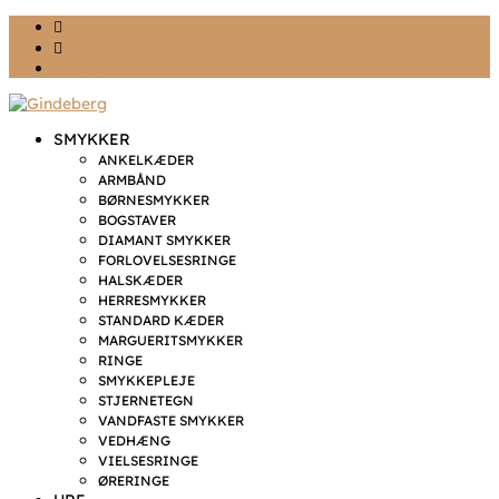
Ønskeliste
Min konto
kr. 0,00
SMYKKER
ANKELKÆDER
ARMBÅND
BØRNESMYKKER
BOGSTAVER
DIAMANT SMYKKER
FORLOVELSESRINGE
HALSKÆDER
HERRESMYKKER
STANDARD KÆDER
MARGUERITSMYKKER
RINGE
SMYKKEPLEJE
STJERNETEGN
VANDFASTE SMYKKER
VEDHÆNG
VIELSESRINGE
ØRERINGE