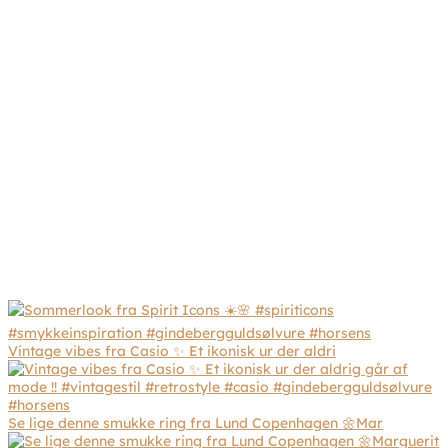
Vintage vibes fra Casio ✨ Et ikonisk ur der aldri
Se lige denne smukke ring fra Lund Copenhagen 🌼Mar