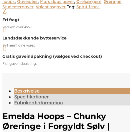
hoops
,
Gaveidéer
,
Mors dags gaver
,
Ørehængere
,
Øreringe
,
Studentergaver
,
Valentinsgaver
Tag:
Spirit Icons
Z
Fri fragt
Ved køb over 499,-

Landsdækkende bytteservice
Byt nemt dine varer.

Gratis gaveindpakning (vælges ved checkout)
Flot gaveindpakning.
Beskrivelse
Specifikationer
Fabrikantinformation
Emelda Hoops – Chunky
Øreringe i Forgyldt Sølv |