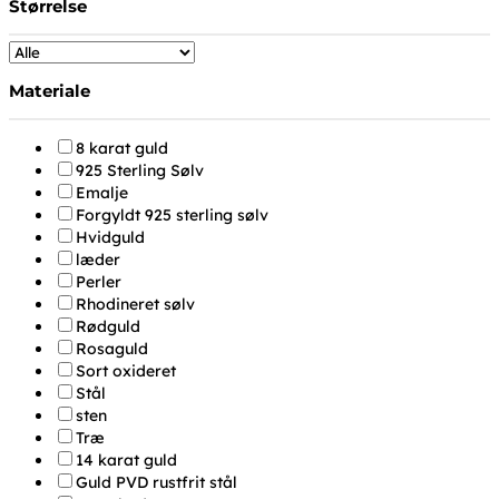
Størrelse
Materiale
8 karat guld
925 Sterling Sølv
Emalje
Forgyldt 925 sterling sølv
Hvidguld
læder
Perler
Rhodineret sølv
Rødguld
Rosaguld
Sort oxideret
Stål
sten
Træ
14 karat guld
Guld PVD rustfrit stål