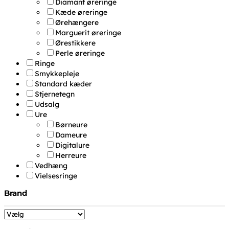
Diamant øreringe
Kæde øreringe
Ørehængere
Marguerit øreringe
Ørestikkere
Perle øreringe
Ringe
Smykkepleje
Standard kæder
Stjernetegn
Udsalg
Ure
Børneure
Dameure
Digitalure
Herreure
Vedhæng
Vielsesringe
Brand