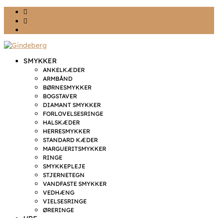
Ønskeliste
Min konto
kr. 0,00
SMYKKER
ANKELKÆDER
ARMBÅND
BØRNESMYKKER
BOGSTAVER
DIAMANT SMYKKER
FORLOVELSESRINGE
HALSKÆDER
HERRESMYKKER
STANDARD KÆDER
MARGUERITSMYKKER
RINGE
SMYKKEPLEJE
STJERNETEGN
VANDFASTE SMYKKER
VEDHÆNG
VIELSESRINGE
ØRERINGE