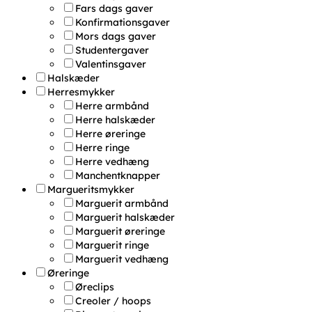
Fars dags gaver
Konfirmationsgaver
Mors dags gaver
Studentergaver
Valentinsgaver
Halskæder
Herresmykker
Herre armbånd
Herre halskæder
Herre øreringe
Herre ringe
Herre vedhæng
Manchentknapper
Margueritsmykker
Marguerit armbånd
Marguerit halskæder
Marguerit øreringe
Marguerit ringe
Marguerit vedhæng
Øreringe
Øreclips
Creoler / hoops