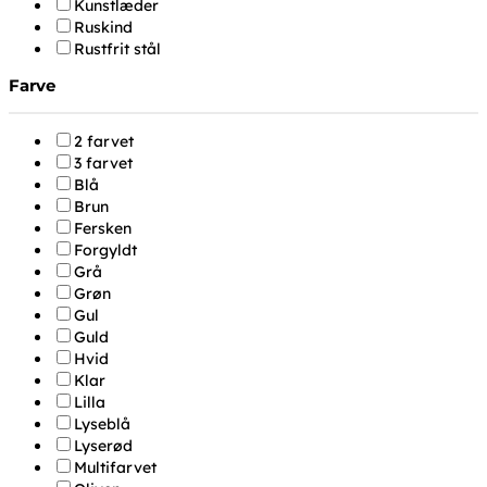
Kunstlæder
Ruskind
Rustfrit stål
Farve
2 farvet
3 farvet
Blå
Brun
Fersken
Forgyldt
Grå
Grøn
Gul
Guld
Hvid
Klar
Lilla
Lyseblå
Lyserød
Multifarvet