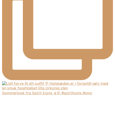
Sommerlook fra Spirit Icons ☀️🌸 #spiriticons #smy