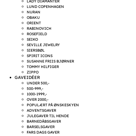
LADY DIAMANTER
LUND COPENHAGEN
NURAN
OBAKU
ORIENT
RABINOVICH
ROSEFIELD
SEIKO
SEVILLE JEWELRY
SIERSBØL
SPIRIT ICONS
SUSANNE FRIIS BJØRNER
TOMMY HILFIGER
ZIPPO
GAVEIDÉER
UNDER 500,-
500-999,-
1000-1999,-
OVER 2000,-
POPULÆRT PÅ ØNSKESKYEN
ADVENTSGAVER
JULEGAVER TIL HENDE
BARNEDÅBSGAVER
BARSELSGAVER
FARS DAGS GAVER