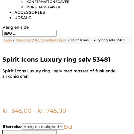
KONFIRMATIONSGAVER
MORS DAGS GAVER
ACCESSORIES
UDSALG
Vælg en side
Hjem
/
Gaveidéer
/
Konfirmationsgaver
/ Spirit Icons Luxury ring sølv 53481
Spirit Icons Luxury ring sølv 53481
Spirit Icons Luxury ring i sølv med masser af funklende
zirkonia sten.
Prisinterval:
kr.
645,00
–
kr.
745,00
kr. 645,00
til
Størrelse
Ryd
kr. 745,00
Spirit