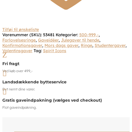
Tilføj til ønskeliste
Varenummer (SKU):
53481
Kategorier:
500-999,-
,
Forlovelsesringe
,
Gaveidéer
,
Julegaver til hende
,
Konfirmationsgaver
,
Mors dags gaver
,
Ringe
,
Studentergaver
,
Valentinsgaver
Tag:
Spirit Icons
Z
Fri fragt
Ved køb over 499,-

Landsdækkende bytteservice
Byt nemt dine varer.

Gratis gaveindpakning (vælges ved checkout)
Flot gaveindpakning.