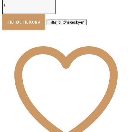
Icons
Luxury
ring
sølv
TILFØJ TIL KURV
Tilføj til Ønskeskyen
53481
antal