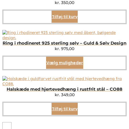
kr.
350,00
Tilføj til kurv
Ring i rhodineret 925 sterling sølv – Guld & Sølv Design
kr.
975,00
Vælg muligheder
Dette
vare
har
flere
varianter.
Mulighederne
Halskæde med hjertevedhæng i rustfrit stål – CO88
kan
kr.
349,00
vælges
på
Tilføj til kurv
varesiden