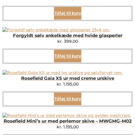
Tilføj til kurv
Forgyldt sølv ankelkæde med hvide glasperler
kr.
399,00
Tilføj til kurv
Rosefield Gaia XS ur med creme urskive
kr.
1.195,00
Tilføj til kurv
Rosefield Mini’s ur med perlemor skive – MWGMG-M02
kr.
1.195,00