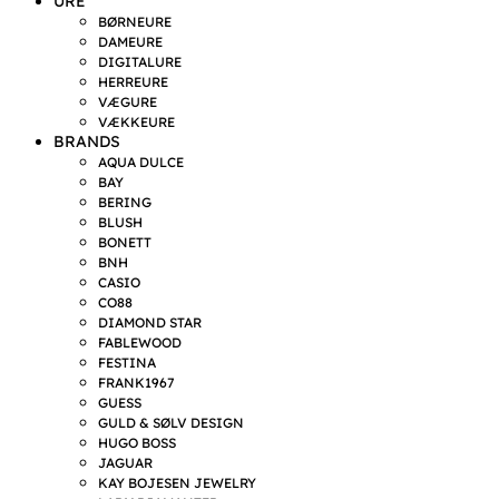
URE
BØRNEURE
DAMEURE
DIGITALURE
HERREURE
VÆGURE
VÆKKEURE
BRANDS
AQUA DULCE
BAY
BERING
BLUSH
BONETT
BNH
CASIO
CO88
DIAMOND STAR
FABLEWOOD
FESTINA
FRANK1967
GUESS
GULD & SØLV DESIGN
HUGO BOSS
JAGUAR
KAY BOJESEN JEWELRY