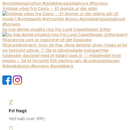
Vintage vibes fra Casio ✨ Et ikonisk ur der aldri
Se lige denne smukke ring fra Lund Copenhagen 🌼Mar
Z
Fri fragt
Ved køb over 499,-
