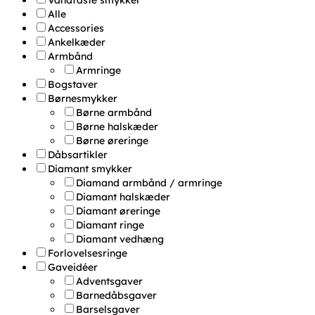
Alle
Accessories
Ankelkæder
Armbånd
Armringe
Bogstaver
Børnesmykker
Børne armbånd
Børne halskæder
Børne øreringe
Dåbsartikler
Diamant smykker
Diamand armbånd / armringe
Diamant halskæder
Diamant øreringe
Diamant ringe
Diamant vedhæng
Forlovelsesringe
Gaveidéer
Adventsgaver
Barnedåbsgaver
Barselsgaver