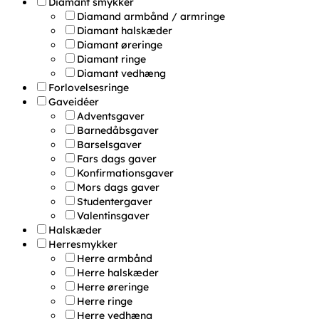
Diamant smykker
Diamand armbånd / armringe
Diamant halskæder
Diamant øreringe
Diamant ringe
Diamant vedhæng
Forlovelsesringe
Gaveidéer
Adventsgaver
Barnedåbsgaver
Barselsgaver
Fars dags gaver
Konfirmationsgaver
Mors dags gaver
Studentergaver
Valentinsgaver
Halskæder
Herresmykker
Herre armbånd
Herre halskæder
Herre øreringe
Herre ringe
Herre vedhæng