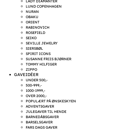
LADY DIAMANTER
LUND COPENHAGEN
NURAN
OBAKU
ORIENT
RABINOVICH
ROSEFIELD
SEIKO
SEVILLE JEWELRY
SIERSBØL
SPIRIT ICONS
SUSANNE FRIIS BJØRNER
TOMMY HILFIGER
ZIPPO
GAVEIDÉER
UNDER 500,-
500-999,-
1000-1999,-
OVER 2000,-
POPULÆRT PÅ ØNSKESKYEN
ADVENTSGAVER
JULEGAVER TIL HENDE
BARNEDÅBSGAVER
BARSELSGAVER
FARS DAGS GAVER