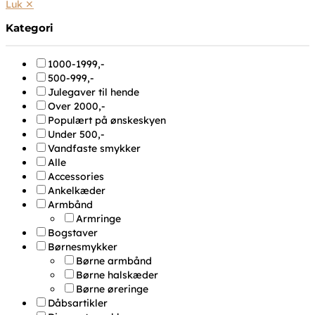
Luk ✕
Kategori
1000-1999,-
500-999,-
Julegaver til hende
Over 2000,-
Populært på ønskeskyen
Under 500,-
Vandfaste smykker
Alle
Accessories
Ankelkæder
Armbånd
Armringe
Bogstaver
Børnesmykker
Børne armbånd
Børne halskæder
Børne øreringe
Dåbsartikler