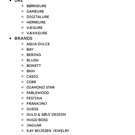
URE
BØRNEURE
DAMEURE
DIGITALURE
HERREURE
VÆGURE
VÆKKEURE
BRANDS
AQUA DULCE
BAY
BERING
BLUSH
BONETT
BNH
CASIO
CO88
DIAMOND STAR
FABLEWOOD
FESTINA
FRANK1967
GUESS
GULD & SØLV DESIGN
HUGO BOSS
JAGUAR
KAY BOJESEN JEWELRY