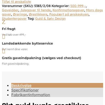
Tilføj til ønskeliste
Varenummer (SKU):
5383/2/08
Kategorier:
500-999,-
,
Gaveidéer
,
Julegaver til hende
,
Konfirmationsgaver
,
Mors dags
gaver
,
Øreringe
,
Ørestikkere
,
Populært på ønskeskyen
,
Studentergaver
Tag:
Guld & Sølv Design
Z
Fri fragt
Ved køb over 499,-

Landsdækkende bytteservice
Byt nemt dine varer.

Gratis gaveindpakning (vælges ved checkout)
Flot gaveindpakning.
Beskrivelse
Specifikationer
Fabrikantinformation