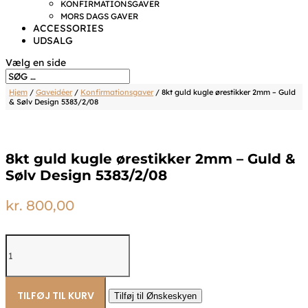
KONFIRMATIONSGAVER
MORS DAGS GAVER
ACCESSORIES
UDSALG
Vælg en side
Hjem
/
Gaveidéer
/
Konfirmationsgaver
/ 8kt guld kugle ørestikker 2mm – Guld
& Sølv Design 5383/2/08
8kt guld kugle ørestikker 2mm – Guld &
Sølv Design 5383/2/08
kr.
800,00
8kt
guld
kugle
ørestikker
2mm
TILFØJ TIL KURV
Tilføj til Ønskeskyen
–