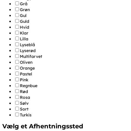
Grå
Grøn
Gul
Guld
Hvid
Klar
Lilla
Lyseblå
Lyserød
Multifarvet
Oliven
Orange
Pastel
Pink
Regnbue
Rød
Rosa
Sølv
Sort
Turkis
Vælg et Afhentningssted