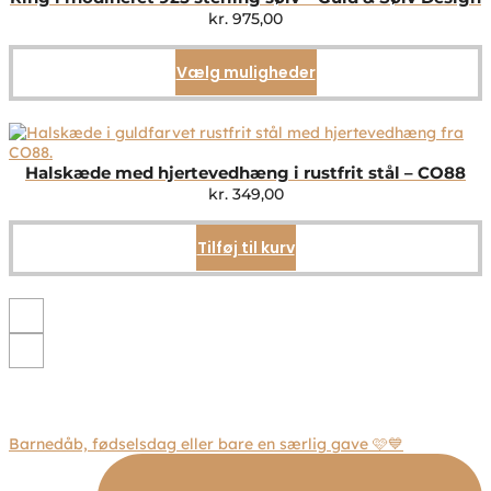
kr.
975,00
Vælg muligheder
Dette
vare
har
flere
varianter.
Mulighederne
Halskæde med hjertevedhæng i rustfrit stål – CO88
kan
kr.
349,00
vælges
på
Tilføj til kurv
varesiden
Barnedåb, fødselsdag eller bare en særlig gave 🩷💙