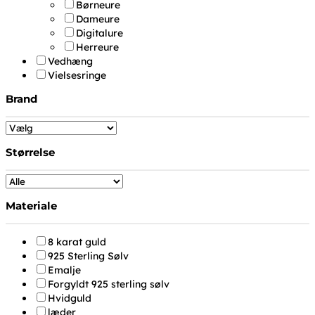
Børneure
Dameure
Digitalure
Herreure
Vedhæng
Vielsesringe
Brand
Størrelse
Materiale
8 karat guld
925 Sterling Sølv
Emalje
Forgyldt 925 sterling sølv
Hvidguld
læder