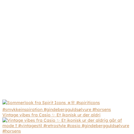
Vintage vibes fra Casio ✨ Et ikonisk ur der aldri