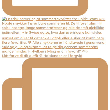
Lidt farve til dit outfit 💜 Halskæden er i forgyld