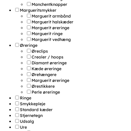
Manchentknapper
Margueritsmykker
Marguerit armbånd
Marguerit halskæder
Marguerit øreringe
Marguerit ringe
Marguerit vedhæng
Øreringe
Øreclips
Creoler / hoops
Diamant øreringe
Kæde øreringe
Ørehængere
Marguerit øreringe
Ørestikkere
Perle øreringe
Ringe
Smykkepleje
Standard kæder
Stjernetegn
Udsalg
Ure