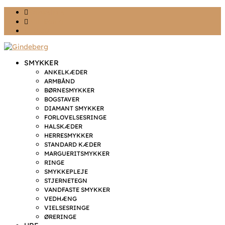
Ønskeliste
Min konto
kr. 0,00
SMYKKER
ANKELKÆDER
ARMBÅND
BØRNESMYKKER
BOGSTAVER
DIAMANT SMYKKER
FORLOVELSESRINGE
HALSKÆDER
HERRESMYKKER
STANDARD KÆDER
MARGUERITSMYKKER
RINGE
SMYKKEPLEJE
STJERNETEGN
VANDFASTE SMYKKER
VEDHÆNG
VIELSESRINGE
ØRERINGE