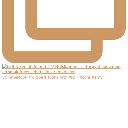
Sommerlook fra Spirit Icons ☀️🌸 #spiriticons #smy