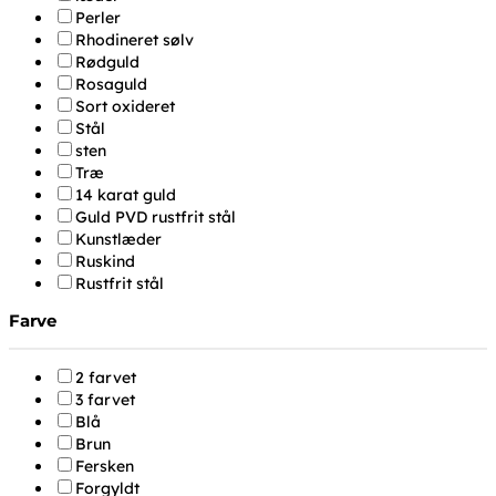
Perler
Rhodineret sølv
Rødguld
Rosaguld
Sort oxideret
Stål
sten
Træ
14 karat guld
Guld PVD rustfrit stål
Kunstlæder
Ruskind
Rustfrit stål
Farve
2 farvet
3 farvet
Blå
Brun
Fersken
Forgyldt