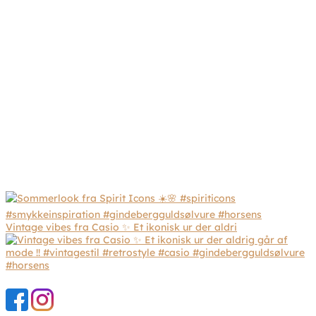
Vintage vibes fra Casio ✨ Et ikonisk ur der aldri