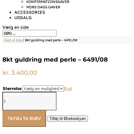
KONFIRMATIONSGAVER
MORS DAGS GAVER
ACCESSORIES
UDSALG
Vælg en side
Hjem
/
Alle
/ 8kt guldring med perle – 6491/08
8kt guldring med perle – 6491/08
kr.
3.400,00
Størrelse
Ryd
8kt
guldring
med
perle
-
TILFØJ TIL KURV
Tilføj til Ønskeskyen
6491/08
antal