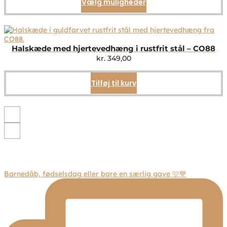
Vælg muligheder
Dette
vare
har
flere
varianter.
Mulighederne
Halskæde med hjertevedhæng i rustfrit stål – CO88
kan
kr.
349,00
vælges
på
Tilføj til kurv
varesiden
Barnedåb, fødselsdag eller bare en særlig gave 🩷💙