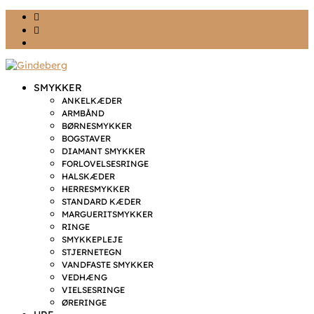
Ønskeliste
Min konto
kr. 0,00
SMYKKER
ANKELKÆDER
ARMBÅND
BØRNESMYKKER
BOGSTAVER
DIAMANT SMYKKER
FORLOVELSESRINGE
HALSKÆDER
HERRESMYKKER
STANDARD KÆDER
MARGUERITSMYKKER
RINGE
SMYKKEPLEJE
STJERNETEGN
VANDFASTE SMYKKER
VEDHÆNG
VIELSESRINGE
ØRERINGE