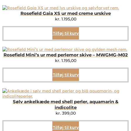
Rosefield Gaia XS ur med creme urskive
kr.
1.195,00
Tilføj til kurv
Rosefield Mini’s ur med perlemor skive – MWGMG-M02
kr.
1.195,00
Tilføj til kurv
Sølv ankelkæde med shell perler, aquamarin &
indicolite
kr.
399,00
Tilføj til kurv