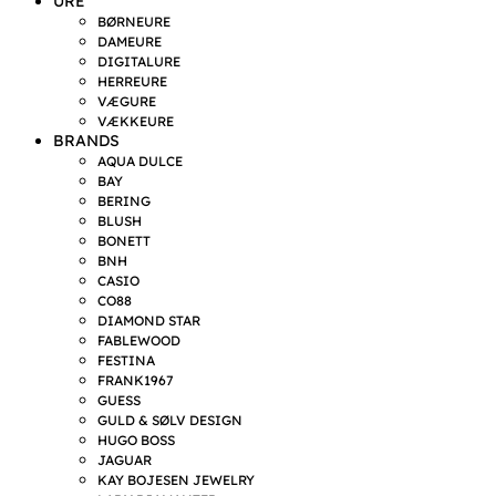
URE
BØRNEURE
DAMEURE
DIGITALURE
HERREURE
VÆGURE
VÆKKEURE
BRANDS
AQUA DULCE
BAY
BERING
BLUSH
BONETT
BNH
CASIO
CO88
DIAMOND STAR
FABLEWOOD
FESTINA
FRANK1967
GUESS
GULD & SØLV DESIGN
HUGO BOSS
JAGUAR
KAY BOJESEN JEWELRY