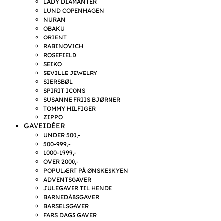
LADY DIAMANTER
LUND COPENHAGEN
NURAN
OBAKU
ORIENT
RABINOVICH
ROSEFIELD
SEIKO
SEVILLE JEWELRY
SIERSBØL
SPIRIT ICONS
SUSANNE FRIIS BJØRNER
TOMMY HILFIGER
ZIPPO
GAVEIDÉER
UNDER 500,-
500-999,-
1000-1999,-
OVER 2000,-
POPULÆRT PÅ ØNSKESKYEN
ADVENTSGAVER
JULEGAVER TIL HENDE
BARNEDÅBSGAVER
BARSELSGAVER
FARS DAGS GAVER