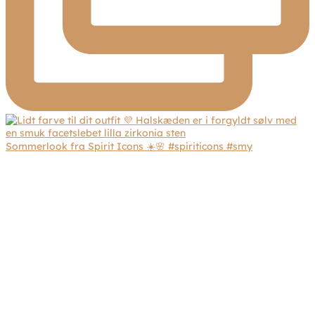
Sommerlook fra Spirit Icons ☀️🌸 #spiriticons #smy