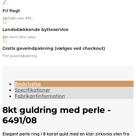
Z
Fri fragt
Ved køb over 499,-

Landsdækkende bytteservice
Byt nemt dine varer.

Gratis gaveindpakning (vælges ved checkout)
Flot gaveindpakning.
Beskrivelse
Specifikationer
Fabrikantinformation
8kt guldring med perle -
6491/08
Elegant perle ring i 8 karat guld med en klar zirkonia sten fra