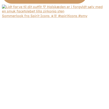
Sommerlook fra Spirit Icons ☀️🌸 #spiriticons #smy