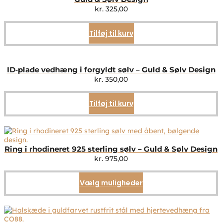
kr.
325,00
Tilføj til kurv
ID‑plade vedhæng i forgyldt sølv – Guld & Sølv Design
kr.
350,00
Tilføj til kurv
Ring i rhodineret 925 sterling sølv – Guld & Sølv Design
kr.
975,00
Vælg muligheder
Dette
vare
har
flere
varianter.