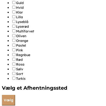
Guld
Hvid
Klar
Lilla
Lyseblå
Lyserød
Multifarvet
Oliven
Orange
Pastel
Pink
Regnbue
Rød
Rosa
Sølv
Sort
Turkis
Vælg et Afhentningssted
Vælg