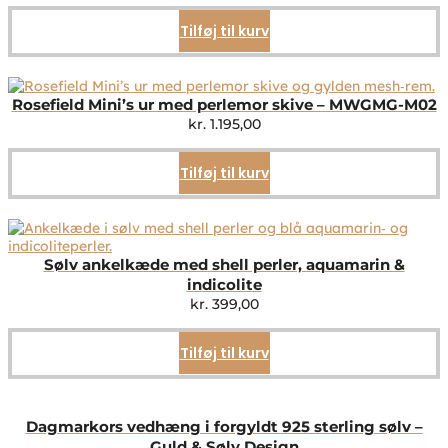
Tilføj til kurv
Rosefield Mini’s ur med perlemor skive – MWGMG-M02
kr.
1.195,00
Tilføj til kurv
Sølv ankelkæde med shell perler, aquamarin &
indicolite
kr.
399,00
Tilføj til kurv
Dagmarkors vedhæng i forgyldt 925 sterling sølv –
Guld & Sølv Design