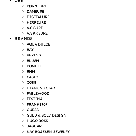
URE
BØRNEURE
DAMEURE
DIGITALURE
HERREURE
VÆGURE
VÆKKEURE
BRANDS
AQUA DULCE
BAY
BERING
BLUSH
BONETT
BNH
CASIO
CO88
DIAMOND STAR
FABLEWOOD
FESTINA
FRANK1967
GUESS
GULD & SØLV DESIGN
HUGO BOSS
JAGUAR
KAY BOJESEN JEWELRY