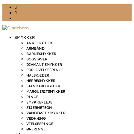
Ønskeliste
Min konto
kr. 0,00
SMYKKER
ANKELKÆDER
ARMBÅND
BØRNESMYKKER
BOGSTAVER
DIAMANT SMYKKER
FORLOVELSESRINGE
HALSKÆDER
HERRESMYKKER
STANDARD KÆDER
MARGUERITSMYKKER
RINGE
SMYKKEPLEJE
STJERNETEGN
VANDFASTE SMYKKER
VEDHÆNG
VIELSESRINGE
ØRERINGE