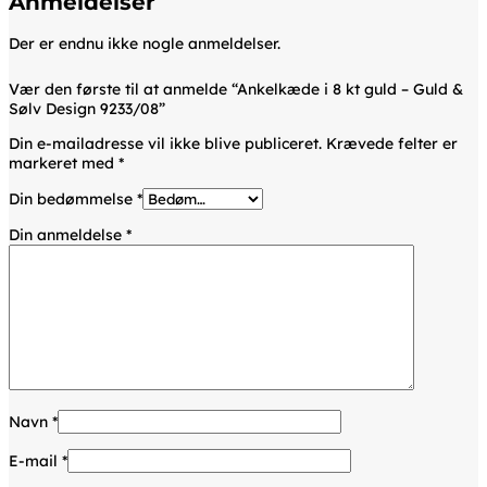
Anmeldelser
Der er endnu ikke nogle anmeldelser.
Vær den første til at anmelde “Ankelkæde i 8 kt guld – Guld &
Sølv Design 9233/08”
Din e-mailadresse vil ikke blive publiceret.
Krævede felter er
markeret med
*
Din bedømmelse
*
Din anmeldelse
*
Navn
*
E-mail
*