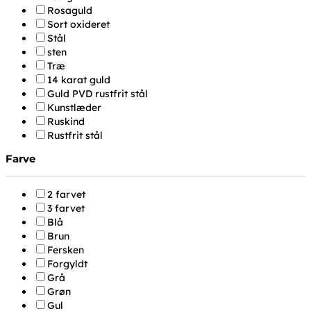
Rosaguld
Sort oxideret
Stål
sten
Træ
14 karat guld
Guld PVD rustfrit stål
Kunstlæder
Ruskind
Rustfrit stål
Farve
2 farvet
3 farvet
Blå
Brun
Fersken
Forgyldt
Grå
Grøn
Gul