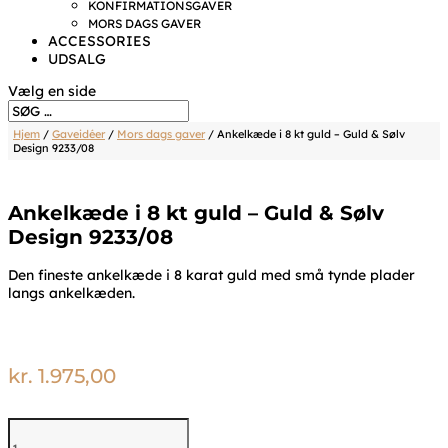
KONFIRMATIONSGAVER
MORS DAGS GAVER
ACCESSORIES
UDSALG
Vælg en side
Hjem
/
Gaveidéer
/
Mors dags gaver
/ Ankelkæde i 8 kt guld – Guld & Sølv
Design 9233/08
Ankelkæde i 8 kt guld – Guld & Sølv
Design 9233/08
Den fineste ankelkæde i 8 karat guld med små tynde plader
langs ankelkæden.
kr.
1.975,00
Ankelkæde
i