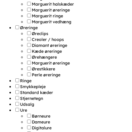
Marguerit halskæder
Marguerit øreringe
Marguerit ringe
Marguerit vedhæng
Øreringe
Øreclips
Creoler / hoops
Diamant øreringe
Kæde øreringe
Ørehængere
Marguerit øreringe
Ørestikkere
Perle øreringe
Ringe
Smykkepleje
Standard kæder
Stjernetegn
Udsalg
Ure
Børneure
Dameure
Digitalure