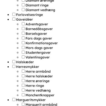
Diamant øreringe
Diamant ringe
Diamant vedhæng
Forlovelsesringe
Gaveidéer
Adventsgaver
Barnedåbsgaver
Barselsgaver
Fars dags gaver
Konfirmationsgaver
Mors dags gaver
Studentergaver
Valentinsgaver
Halskæder
Herresmykker
Herre armbånd
Herre halskæder
Herre øreringe
Herre ringe
Herre vedhæng
Manchentknapper
Margueritsmykker
Marguerit armbånd