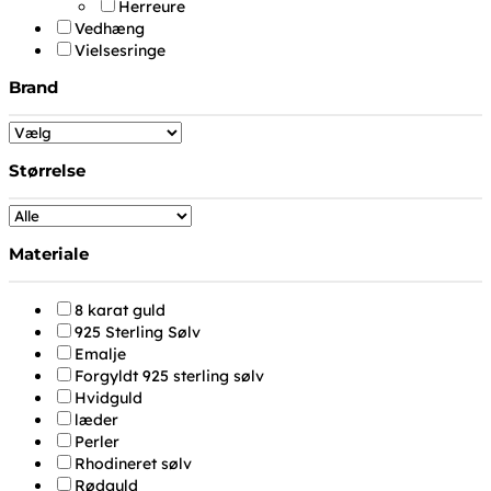
Herreure
Vedhæng
Vielsesringe
Brand
Størrelse
Materiale
8 karat guld
925 Sterling Sølv
Emalje
Forgyldt 925 sterling sølv
Hvidguld
læder
Perler
Rhodineret sølv
Rødguld