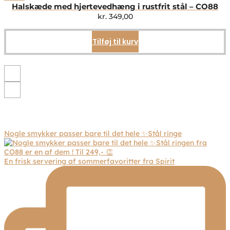
Mulighederne
Halskæde med hjertevedhæng i rustfrit stål – CO88
kan
kr.
349,00
vælges
på
Tilføj til kurv
varesiden
Nogle smykker passer bare til det hele ✨Stål ringe
En frisk servering af sommerfavoritter fra Spirit