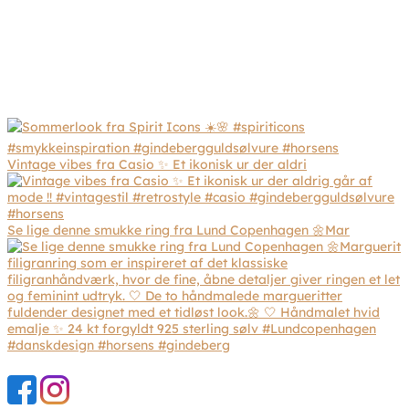
Vintage vibes fra Casio ✨ Et ikonisk ur der aldri
Se lige denne smukke ring fra Lund Copenhagen 🌼Mar