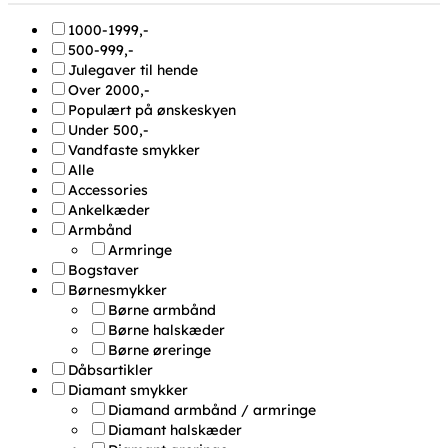
1000-1999,-
500-999,-
Julegaver til hende
Over 2000,-
Populært på ønskeskyen
Under 500,-
Vandfaste smykker
Alle
Accessories
Ankelkæder
Armbånd
Armringe
Bogstaver
Børnesmykker
Børne armbånd
Børne halskæder
Børne øreringe
Dåbsartikler
Diamant smykker
Diamand armbånd / armringe
Diamant halskæder