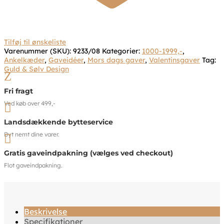
Tilføj til ønskeliste
Varenummer (SKU):
9233/08
Kategorier:
1000-1999,-
,
Ankelkæder
,
Gaveidéer
,
Mors dags gaver
,
Valentinsgaver
Tag:
Guld & Sølv Design
Z
Fri fragt
Ved køb over 499,-

Landsdækkende bytteservice
Byt nemt dine varer.

Gratis gaveindpakning (vælges ved checkout)
Flot gaveindpakning.
Beskrivelse
Specifikationer