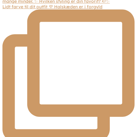
Lidt farve til dit outfit 💜 Halskæden er i forgyld