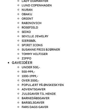
LADY DIAMANTER
LUND COPENHAGEN
NURAN
OBAKU
ORIENT
RABINOVICH
ROSEFIELD
SEIKO
SEVILLE JEWELRY
SIERSBØL
SPIRIT ICONS
SUSANNE FRIIS BJØRNER
TOMMY HILFIGER
ZIPPO
GAVEIDÉER
UNDER 500,-
500-999,-
1000-1999,-
OVER 2000,-
POPULÆRT PÅ ØNSKESKYEN
ADVENTSGAVER
JULEGAVER TIL HENDE
BARNEDÅBSGAVER
BARSELSGAVER
FARS DAGS GAVER