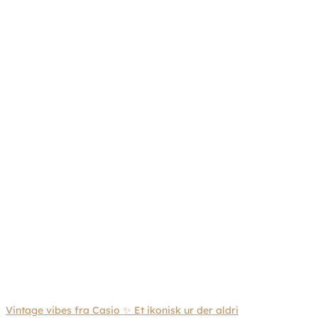
Vintage vibes fra Casio ✨ Et ikonisk ur der aldri