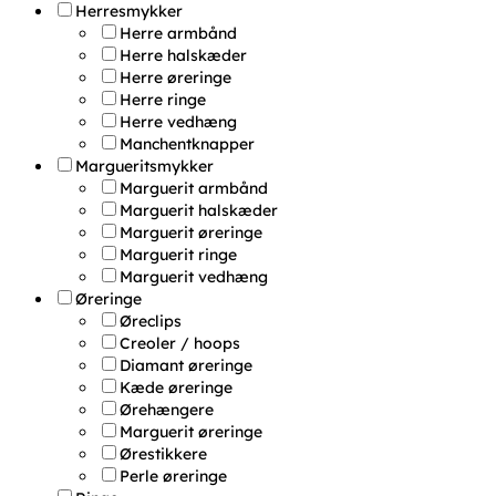
Herresmykker
Herre armbånd
Herre halskæder
Herre øreringe
Herre ringe
Herre vedhæng
Manchentknapper
Margueritsmykker
Marguerit armbånd
Marguerit halskæder
Marguerit øreringe
Marguerit ringe
Marguerit vedhæng
Øreringe
Øreclips
Creoler / hoops
Diamant øreringe
Kæde øreringe
Ørehængere
Marguerit øreringe
Ørestikkere
Perle øreringe