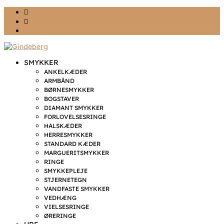
Ønskeliste
Min konto
kr. 0,00
SMYKKER
ANKELKÆDER
ARMBÅND
BØRNESMYKKER
BOGSTAVER
DIAMANT SMYKKER
FORLOVELSESRINGE
HALSKÆDER
HERRESMYKKER
STANDARD KÆDER
MARGUERITSMYKKER
RINGE
SMYKKEPLEJE
STJERNETEGN
VANDFASTE SMYKKER
VEDHÆNG
VIELSESRINGE
ØRERINGE