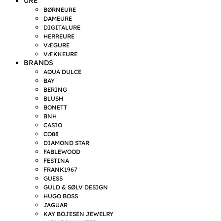
URE
BØRNEURE
DAMEURE
DIGITALURE
HERREURE
VÆGURE
VÆKKEURE
BRANDS
AQUA DULCE
BAY
BERING
BLUSH
BONETT
BNH
CASIO
CO88
DIAMOND STAR
FABLEWOOD
FESTINA
FRANK1967
GUESS
GULD & SØLV DESIGN
HUGO BOSS
JAGUAR
KAY BOJESEN JEWELRY