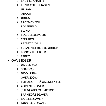
LADY DIAMANTER
LUND COPENHAGEN
NURAN
OBAKU
ORIENT
RABINOVICH
ROSEFIELD
SEIKO
SEVILLE JEWELRY
SIERSBØL
SPIRIT ICONS
SUSANNE FRIIS BJØRNER
TOMMY HILFIGER
ZIPPO
GAVEIDÉER
UNDER 500,-
500-999,-
1000-1999,-
OVER 2000,-
POPULÆRT PÅ ØNSKESKYEN
ADVENTSGAVER
JULEGAVER TIL HENDE
BARNEDÅBSGAVER
BARSELSGAVER
FARS DAGS GAVER