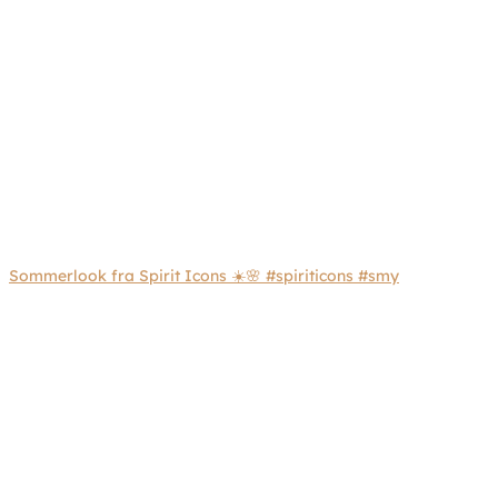
Sommerlook fra Spirit Icons ☀️🌸 #spiriticons #smy