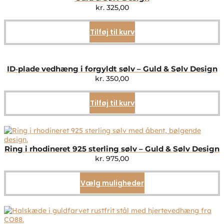
kr.
325,00
Tilføj til kurv
ID‑plade vedhæng i forgyldt sølv – Guld & Sølv Design
kr.
350,00
Tilføj til kurv
Ring i rhodineret 925 sterling sølv – Guld & Sølv Design
kr.
975,00
Vælg muligheder
Dette
vare
har
flere
varianter.