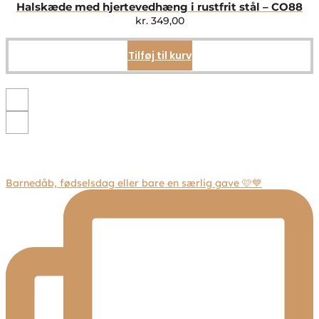
Mulighederne
Halskæde med hjertevedhæng i rustfrit stål – CO88
kan
kr.
349,00
vælges
på
Tilføj til kurv
varesiden
Barnedåb, fødselsdag eller bare en særlig gave 🩷💙