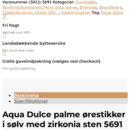
Varenummer (SKU):
5691
Kategorier:
Gaveidéer
,
Konfirmationsgaver
,
Mors dags gaver
,
Øreringe
,
Ørestikkere
,
Studentergaver
,
Under 500,-
,
Valentinsgaver
Tag:
Aqua Dulce
Z
Fri fragt
Ved køb over 499,-

Landsdækkende bytteservice
Byt nemt dine varer.

Gratis gaveindpakning (vælges ved checkout)
Flot gaveindpakning.
Beskrivelse
Specifikationer
Aqua Dulce palme ørestikker
i sølv med zirkonia sten 5691