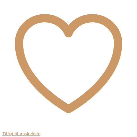
zirkonia
sten
5691
antal
Tilføj til ønskeliste