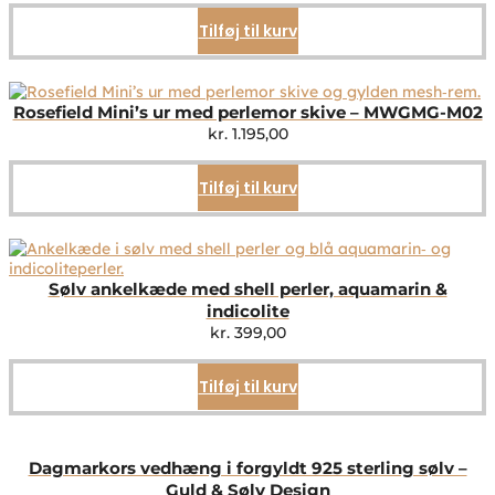
Tilføj til kurv
Rosefield Mini’s ur med perlemor skive – MWGMG-M02
kr.
1.195,00
Tilføj til kurv
Sølv ankelkæde med shell perler, aquamarin &
indicolite
kr.
399,00
Tilføj til kurv
Dagmarkors vedhæng i forgyldt 925 sterling sølv –
Guld & Sølv Design