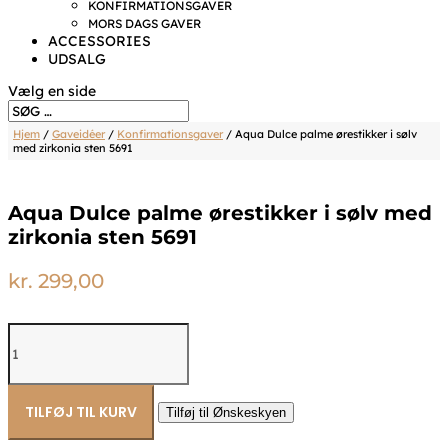
KONFIRMATIONSGAVER
MORS DAGS GAVER
ACCESSORIES
UDSALG
Vælg en side
Hjem
/
Gaveidéer
/
Konfirmationsgaver
/ Aqua Dulce palme ørestikker i sølv
med zirkonia sten 5691
Aqua Dulce palme ørestikker i sølv med
zirkonia sten 5691
kr.
299,00
Aqua
Dulce
palme
ørestikker
i
TILFØJ TIL KURV
Tilføj til Ønskeskyen
sølv
med