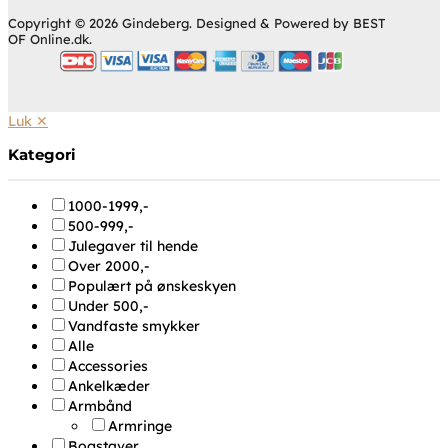
Copyright © 2026 Gindeberg. Designed & Powered by BEST
OF Online.dk.
Luk ✕
Kategori
1000-1999,-
500-999,-
Julegaver til hende
Over 2000,-
Populært på ønskeskyen
Under 500,-
Vandfaste smykker
Alle
Accessories
Ankelkæder
Armbånd
Armringe
Bogstaver