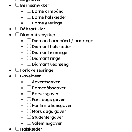
Børnesmykker
Børne armbånd
Børne halskæder
Børne øreringe
Dåbsartikler
Diamant smykker
Diamand armbånd / armringe
Diamant halskæder
Diamant øreringe
Diamant ringe
Diamant vedhæng
Forlovelsesringe
Gaveidéer
Adventsgaver
Barnedåbsgaver
Barselsgaver
Fars dags gaver
Konfirmationsgaver
Mors dags gaver
Studentergaver
Valentinsgaver
Halskæder