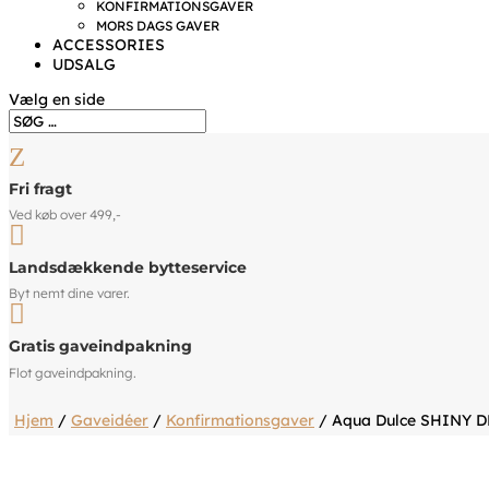
KONFIRMATIONSGAVER
MORS DAGS GAVER
ACCESSORIES
UDSALG
Vælg en side
Z
Fri fragt
Ved køb over 499,-

Landsdækkende bytteservice
Byt nemt dine varer.

Gratis gaveindpakning
Flot gaveindpakning.
Hjem
/
Gaveidéer
/
Konfirmationsgaver
/ Aqua Dulce SHINY D