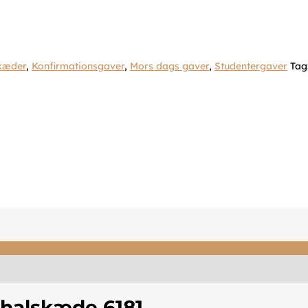
kæder
,
Konfirmationsgaver
,
Mors dags gaver
,
Studentergaver
Tag
halskæde 6181