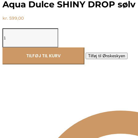
Aqua Dulce SHINY DROP sølv 
kr.
599,00
Aqua
Dulce
SHINY
DROP
sølv
TILFØJ TIL KURV
Tilføj til Ønskeskyen
halskæde
6181
antal