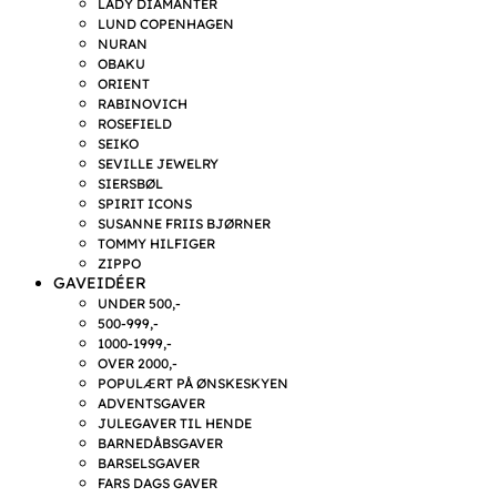
LADY DIAMANTER
LUND COPENHAGEN
NURAN
OBAKU
ORIENT
RABINOVICH
ROSEFIELD
SEIKO
SEVILLE JEWELRY
SIERSBØL
SPIRIT ICONS
SUSANNE FRIIS BJØRNER
TOMMY HILFIGER
ZIPPO
GAVEIDÉER
UNDER 500,-
500-999,-
1000-1999,-
OVER 2000,-
POPULÆRT PÅ ØNSKESKYEN
ADVENTSGAVER
JULEGAVER TIL HENDE
BARNEDÅBSGAVER
BARSELSGAVER
FARS DAGS GAVER