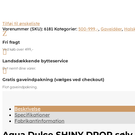
Tilføj til ønskeliste
Varenummer (SKU):
6181
Kategorier:
500-999,-
,
Gaveidéer
,
Hals
Z
Fri fragt
Ved køb over 499,-

Landsdækkende bytteservice
Byt nemt dine varer.

Gratis gaveindpakning (vælges ved checkout)
Flot gaveindpakning.
Beskrivelse
Specifikationer
Fabrikantinformation
Aqua Dulce SHINY DROP sølv 