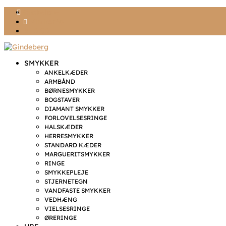
Ønskeliste
Min konto
kr. 0,00
SMYKKER
ANKELKÆDER
ARMBÅND
BØRNESMYKKER
BOGSTAVER
DIAMANT SMYKKER
FORLOVELSESRINGE
HALSKÆDER
HERRESMYKKER
STANDARD KÆDER
MARGUERITSMYKKER
RINGE
SMYKKEPLEJE
STJERNETEGN
VANDFASTE SMYKKER
VEDHÆNG
VIELSESRINGE
ØRERINGE