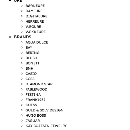
URE
BØRNEURE
DAMEURE
DIGITALURE
HERREURE
VÆGURE
VÆKKEURE
BRANDS
AQUA DULCE
BAY
BERING
BLUSH
BONETT
BNH
CASIO
CO88
DIAMOND STAR
FABLEWOOD
FESTINA
FRANK1967
GUESS
GULD & SØLV DESIGN
HUGO BOSS
JAGUAR
KAY BOJESEN JEWELRY