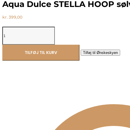
Aqua Dulce STELLA HOOP sølv
kr.
399,00
Aqua
Dulce
STELLA
HOOP
sølv
TILFØJ TIL KURV
Tilføj til Ønskeskyen
øreringe
6159
antal