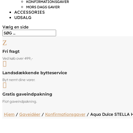
KONFIRMATIONSGAVER
MORS DAGS GAVER
ACCESSORIES
UDSALG
Vælg en side
Z
Fri fragt
Ved køb over 499,-

Landsdækkende bytteservice
Byt nemt dine varer.

Gratis gaveindpakning
Flot gaveindpakning.
Hjem
/
Gaveidéer
/
Konfirmationsgaver
/ Aqua Dulce STELLA H