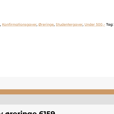
,
Konfirmationsgaver
,
Øreringe
,
Studentergaver
,
Under 500,-
Tag
 øreringe 6159