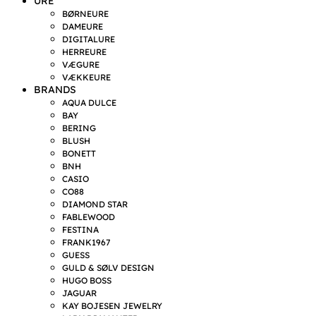
URE
BØRNEURE
DAMEURE
DIGITALURE
HERREURE
VÆGURE
VÆKKEURE
BRANDS
AQUA DULCE
BAY
BERING
BLUSH
BONETT
BNH
CASIO
CO88
DIAMOND STAR
FABLEWOOD
FESTINA
FRANK1967
GUESS
GULD & SØLV DESIGN
HUGO BOSS
JAGUAR
KAY BOJESEN JEWELRY