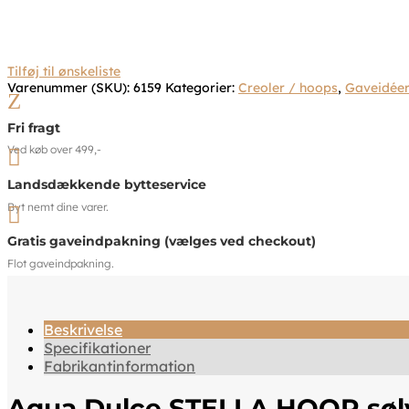
Tilføj til ønskeliste
Varenummer (SKU):
6159
Kategorier:
Creoler / hoops
,
Gaveidéer
Z
Fri fragt
Ved køb over 499,-

Landsdækkende bytteservice
Byt nemt dine varer.

Gratis gaveindpakning (vælges ved checkout)
Flot gaveindpakning.
Beskrivelse
Specifikationer
Fabrikantinformation
Aqua Dulce STELLA HOOP sølv