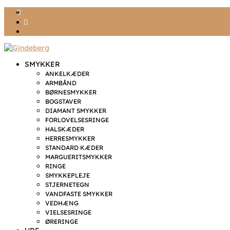
Ønskeliste
Min konto
kr. 0,00
SMYKKER
ANKELKÆDER
ARMBÅND
BØRNESMYKKER
BOGSTAVER
DIAMANT SMYKKER
FORLOVELSESRINGE
HALSKÆDER
HERRESMYKKER
STANDARD KÆDER
MARGUERITSMYKKER
RINGE
SMYKKEPLEJE
STJERNETEGN
VANDFASTE SMYKKER
VEDHÆNG
VIELSESRINGE
ØRERINGE