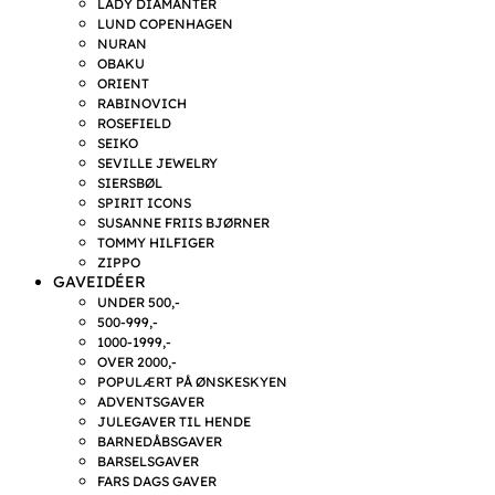
LADY DIAMANTER
LUND COPENHAGEN
NURAN
OBAKU
ORIENT
RABINOVICH
ROSEFIELD
SEIKO
SEVILLE JEWELRY
SIERSBØL
SPIRIT ICONS
SUSANNE FRIIS BJØRNER
TOMMY HILFIGER
ZIPPO
GAVEIDÉER
UNDER 500,-
500-999,-
1000-1999,-
OVER 2000,-
POPULÆRT PÅ ØNSKESKYEN
ADVENTSGAVER
JULEGAVER TIL HENDE
BARNEDÅBSGAVER
BARSELSGAVER
FARS DAGS GAVER