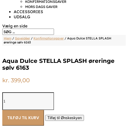
KONFIRMATIONSGAVER
MORS DAGS GAVER
ACCESSORIES
UDSALG
Vælg en side
Hjem
/
Gaveidéer
/
Konfirmationsgaver
/ Aqua Dulce STELLA SPLASH
øreringe sølv 6163
Aqua Dulce STELLA SPLASH øreringe
sølv 6163
kr.
399,00
Aqua
Dulce
STELLA
SPLASH
øreringe
TILFØJ TIL KURV
Tilføj til Ønskeskyen
sølv
6163