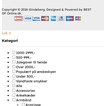
Copyright © 2026 Gindeberg. Designed & Powered by BEST
OF Online.dk.
Luk ✕
Kategori
1000-1999,-
500-999,-
Julegaver til hende
Over 2000,-
Populært på ønskeskyen
Under 500,-
Vandfaste smykker
Alle
Accessories
Ankelkæder
Armbånd
Armringe