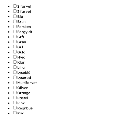
2 farvet
3 farvet
Blå
Brun
Fersken
Forgyldt
Grå
Grøn
Gul
Guld
Hvid
Klar
Lilla
Lyseblå
Lyserød
Multifarvet
Oliven
Orange
Pastel
Pink
Regnbue
Rød