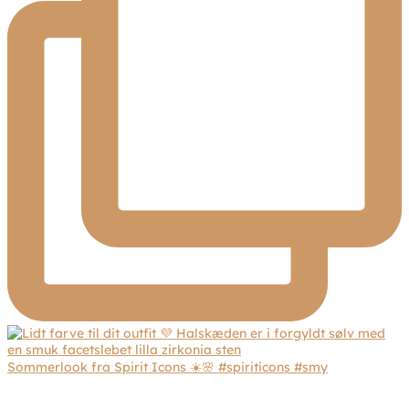
Sommerlook fra Spirit Icons ☀️🌸 #spiriticons #smy