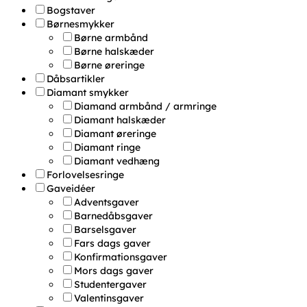
Bogstaver
Børnesmykker
Børne armbånd
Børne halskæder
Børne øreringe
Dåbsartikler
Diamant smykker
Diamand armbånd / armringe
Diamant halskæder
Diamant øreringe
Diamant ringe
Diamant vedhæng
Forlovelsesringe
Gaveidéer
Adventsgaver
Barnedåbsgaver
Barselsgaver
Fars dags gaver
Konfirmationsgaver
Mors dags gaver
Studentergaver
Valentinsgaver