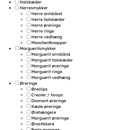
Halskæder
Herresmykker
Herre armbånd
Herre halskæder
Herre øreringe
Herre ringe
Herre vedhæng
Manchentknapper
Margueritsmykker
Marguerit armbånd
Marguerit halskæder
Marguerit øreringe
Marguerit ringe
Marguerit vedhæng
Øreringe
Øreclips
Creoler / hoops
Diamant øreringe
Kæde øreringe
Ørehængere
Marguerit øreringe
Ørestikkere
Perle øreringe