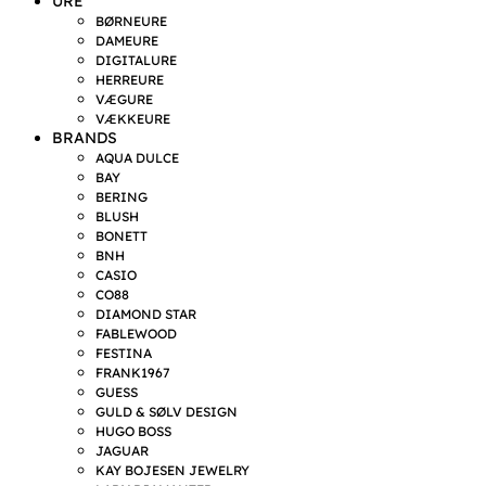
URE
BØRNEURE
DAMEURE
DIGITALURE
HERREURE
VÆGURE
VÆKKEURE
BRANDS
AQUA DULCE
BAY
BERING
BLUSH
BONETT
BNH
CASIO
CO88
DIAMOND STAR
FABLEWOOD
FESTINA
FRANK1967
GUESS
GULD & SØLV DESIGN
HUGO BOSS
JAGUAR
KAY BOJESEN JEWELRY