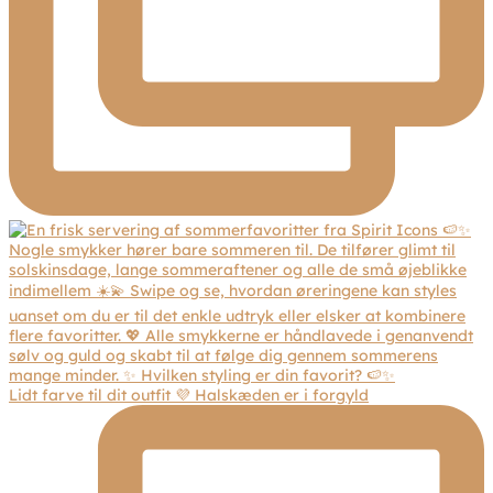
Lidt farve til dit outfit 💜 Halskæden er i forgyld