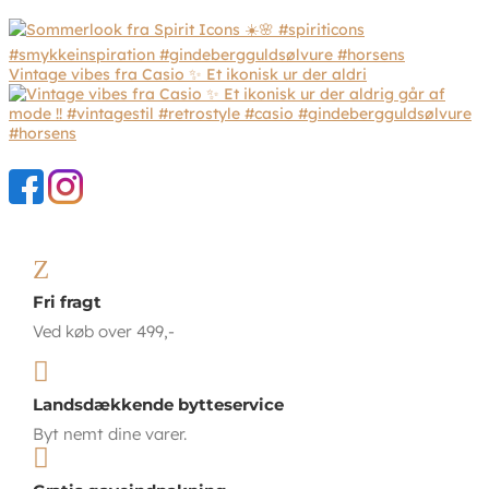
Vintage vibes fra Casio ✨ Et ikonisk ur der aldri
Z
Fri fragt
Ved køb over 499,-

Landsdækkende bytteservice
Byt nemt dine varer.
