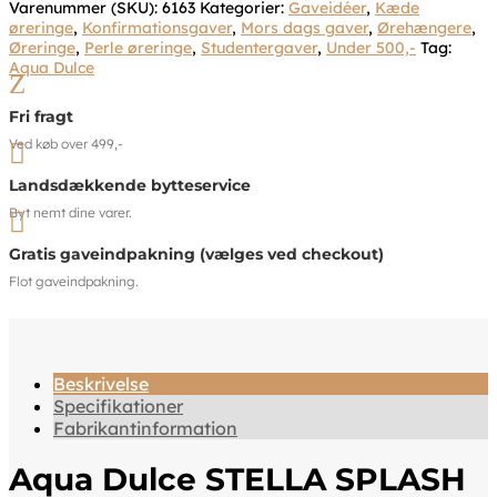
Varenummer (SKU):
6163
Kategorier:
Gaveidéer
,
Kæde
øreringe
,
Konfirmationsgaver
,
Mors dags gaver
,
Ørehængere
,
Øreringe
,
Perle øreringe
,
Studentergaver
,
Under 500,-
Tag:
Aqua Dulce
Z
Fri fragt
Ved køb over 499,-

Landsdækkende bytteservice
Byt nemt dine varer.

Gratis gaveindpakning (vælges ved checkout)
Flot gaveindpakning.
Beskrivelse
Specifikationer
Fabrikantinformation
Aqua Dulce STELLA SPLASH