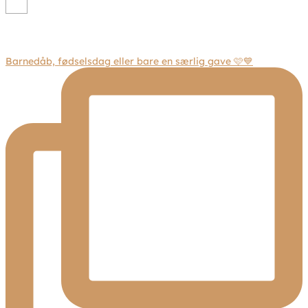
Barnedåb, fødselsdag eller bare en særlig gave 🩷💙