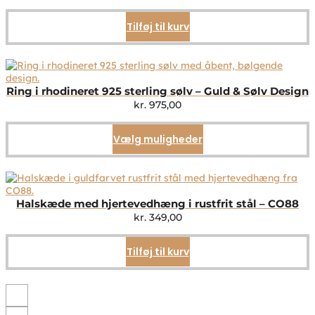
Tilføj til kurv
Ring i rhodineret 925 sterling sølv – Guld & Sølv Design
kr.
975,00
Vælg muligheder
Dette
vare
har
flere
varianter.
Mulighederne
Halskæde med hjertevedhæng i rustfrit stål – CO88
kan
kr.
349,00
vælges
på
Tilføj til kurv
varesiden