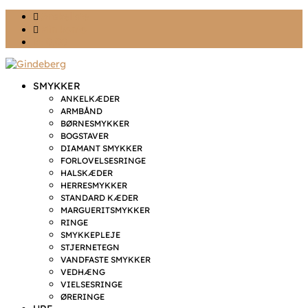
Ønskeliste
Min konto
kr. 0,00
SMYKKER
ANKELKÆDER
ARMBÅND
BØRNESMYKKER
BOGSTAVER
DIAMANT SMYKKER
FORLOVELSESRINGE
HALSKÆDER
HERRESMYKKER
STANDARD KÆDER
MARGUERITSMYKKER
RINGE
SMYKKEPLEJE
STJERNETEGN
VANDFASTE SMYKKER
VEDHÆNG
VIELSESRINGE
ØRERINGE