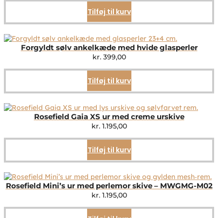
Tilføj til kurv
Forgyldt sølv ankelkæde med hvide glasperler
kr.
399,00
Tilføj til kurv
Rosefield Gaia XS ur med creme urskive
kr.
1.195,00
Tilføj til kurv
Rosefield Mini’s ur med perlemor skive – MWGMG-M02
kr.
1.195,00