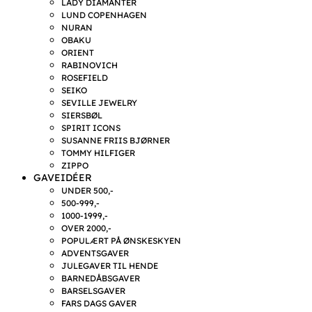
LADY DIAMANTER
LUND COPENHAGEN
NURAN
OBAKU
ORIENT
RABINOVICH
ROSEFIELD
SEIKO
SEVILLE JEWELRY
SIERSBØL
SPIRIT ICONS
SUSANNE FRIIS BJØRNER
TOMMY HILFIGER
ZIPPO
GAVEIDÉER
UNDER 500,-
500-999,-
1000-1999,-
OVER 2000,-
POPULÆRT PÅ ØNSKESKYEN
ADVENTSGAVER
JULEGAVER TIL HENDE
BARNEDÅBSGAVER
BARSELSGAVER
FARS DAGS GAVER