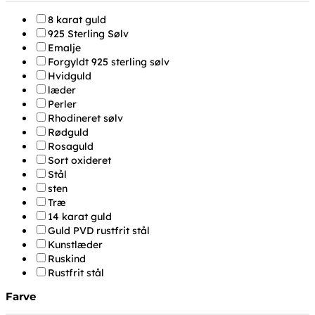
8 karat guld
925 Sterling Sølv
Emalje
Forgyldt 925 sterling sølv
Hvidguld
læder
Perler
Rhodineret sølv
Rødguld
Rosaguld
Sort oxideret
Stål
sten
Træ
14 karat guld
Guld PVD rustfrit stål
Kunstlæder
Ruskind
Rustfrit stål
Farve