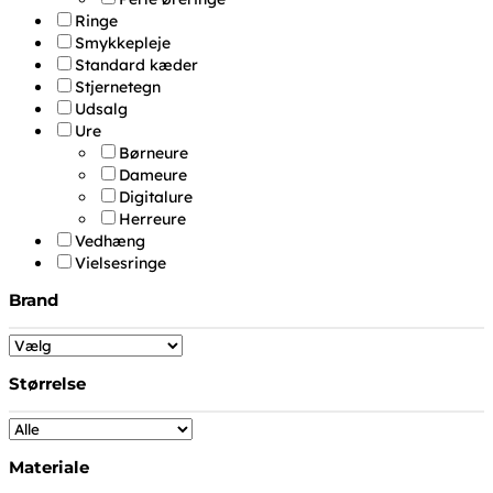
Ringe
Smykkepleje
Standard kæder
Stjernetegn
Udsalg
Ure
Børneure
Dameure
Digitalure
Herreure
Vedhæng
Vielsesringe
Brand
Størrelse
Materiale