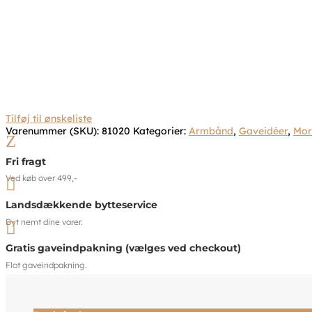
Tilføj til ønskeliste
Varenummer (SKU):
81020
Kategorier:
Armbånd
,
Gaveidéer
,
Mor
Z
Fri fragt
Ved køb over 499,-

Landsdækkende bytteservice
Byt nemt dine varer.

Gratis gaveindpakning (vælges ved checkout)
Flot gaveindpakning.