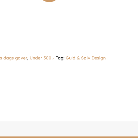
s dags gaver
,
Under 500,-
Tag:
Guld & Sølv Design