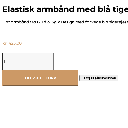
Elastisk armbånd med blå tige
Flot armbånd fra Guld & Sølv Design med farvede blå tigerøjest
kr.
425,00
Elastisk
armbånd
med
blå
tigerøje
TILFØJ TIL KURV
Tilføj til Ønskeskyen
og
forgyldte
kugler
–
Guld
&
Sølv
Design
antal