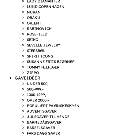
LADY DIAMANTER
LUND COPENHAGEN
NURAN
OBAKU
ORIENT
RABINOVICH
ROSEFIELD
SEIKO
SEVILLE JEWELRY
SIERSBØL
SPIRIT ICONS
SUSANNE FRIIS BJØRNER
TOMMY HILFIGER
ZIPPO
GAVEIDÉER
UNDER 500,-
500-999,-
1000-1999,-
OVER 2000,-
POPULÆRT PÅ ØNSKESKYEN
ADVENTSGAVER
JULEGAVER TIL HENDE
BARNEDÅBSGAVER
BARSELSGAVER
FARS DAGS GAVER