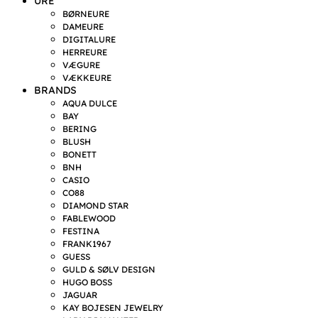
URE
BØRNEURE
DAMEURE
DIGITALURE
HERREURE
VÆGURE
VÆKKEURE
BRANDS
AQUA DULCE
BAY
BERING
BLUSH
BONETT
BNH
CASIO
CO88
DIAMOND STAR
FABLEWOOD
FESTINA
FRANK1967
GUESS
GULD & SØLV DESIGN
HUGO BOSS
JAGUAR
KAY BOJESEN JEWELRY