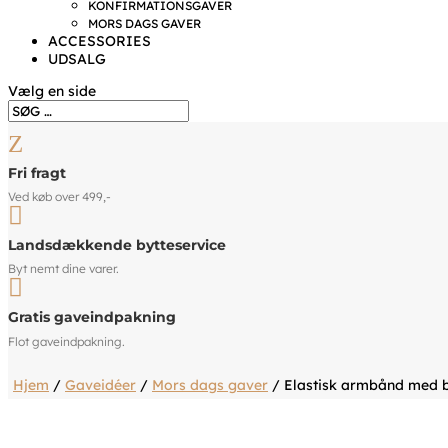
KONFIRMATIONSGAVER
MORS DAGS GAVER
ACCESSORIES
UDSALG
Vælg en side
Z
Fri fragt
Ved køb over 499,-

Landsdækkende bytteservice
Byt nemt dine varer.

Gratis gaveindpakning
Flot gaveindpakning.
Hjem
/
Gaveidéer
/
Mors dags gaver
/ Elastisk armbånd med bl