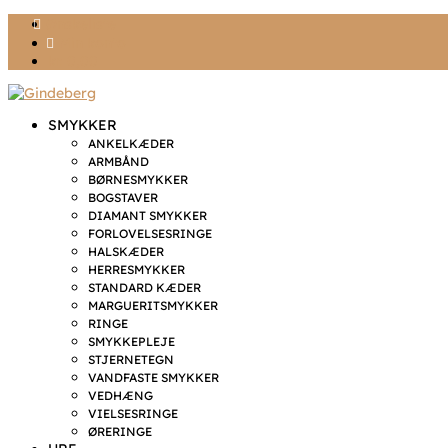
Ønskeliste
Min konto
kr. 0,00
SMYKKER
ANKELKÆDER
ARMBÅND
BØRNESMYKKER
BOGSTAVER
DIAMANT SMYKKER
FORLOVELSESRINGE
HALSKÆDER
HERRESMYKKER
STANDARD KÆDER
MARGUERITSMYKKER
RINGE
SMYKKEPLEJE
STJERNETEGN
VANDFASTE SMYKKER
VEDHÆNG
VIELSESRINGE
ØRERINGE