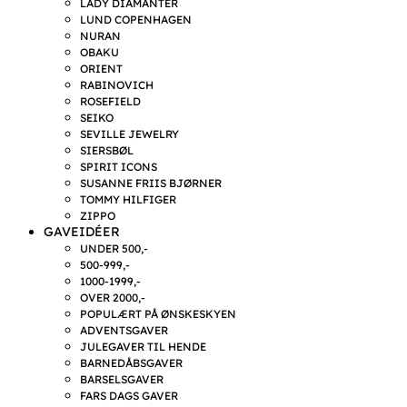
LADY DIAMANTER
LUND COPENHAGEN
NURAN
OBAKU
ORIENT
RABINOVICH
ROSEFIELD
SEIKO
SEVILLE JEWELRY
SIERSBØL
SPIRIT ICONS
SUSANNE FRIIS BJØRNER
TOMMY HILFIGER
ZIPPO
GAVEIDÉER
UNDER 500,-
500-999,-
1000-1999,-
OVER 2000,-
POPULÆRT PÅ ØNSKESKYEN
ADVENTSGAVER
JULEGAVER TIL HENDE
BARNEDÅBSGAVER
BARSELSGAVER
FARS DAGS GAVER