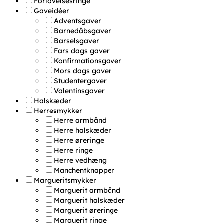
Forlovelsesringe
Gaveidéer
Adventsgaver
Barnedåbsgaver
Barselsgaver
Fars dags gaver
Konfirmationsgaver
Mors dags gaver
Studentergaver
Valentinsgaver
Halskæder
Herresmykker
Herre armbånd
Herre halskæder
Herre øreringe
Herre ringe
Herre vedhæng
Manchentknapper
Margueritsmykker
Marguerit armbånd
Marguerit halskæder
Marguerit øreringe
Marguerit ringe