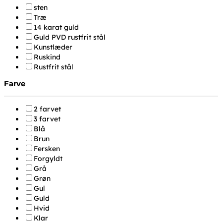
sten
Træ
14 karat guld
Guld PVD rustfrit stål
Kunstlæder
Ruskind
Rustfrit stål
Farve
2 farvet
3 farvet
Blå
Brun
Fersken
Forgyldt
Grå
Grøn
Gul
Guld
Hvid
Klar