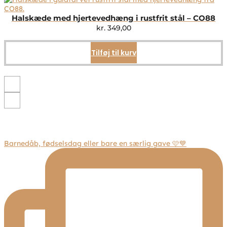
varianter.
Mulighederne
Halskæde med hjertevedhæng i rustfrit stål – CO88
kan
kr.
349,00
vælges
på
Tilføj til kurv
varesiden
Barnedåb, fødselsdag eller bare en særlig gave 🩷💙