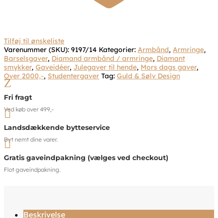
Tilføj til ønskeliste
Varenummer (SKU):
9197/14
Kategorier:
Armbånd
,
Armringe
,
Barselsgaver
,
Diamand armbånd / armringe
,
Diamant
smykker
,
Gaveidéer
,
Julegaver til hende
,
Mors dags gaver
,
Over 2000,-
,
Studentergaver
Tag:
Guld & Sølv Design
Z
Fri fragt
Ved køb over 499,-

Landsdækkende bytteservice
Byt nemt dine varer.

Gratis gaveindpakning (vælges ved checkout)
Flot gaveindpakning.
Beskrivelse