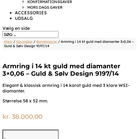
KONFIRMATIONSGAVER
MORS DAGS GAVER
ACCESSORIES
UDSALG
Vælg en side
Hjem
/
Gaveidéer
/
Barselsgaver
/ Armring i 14 kt guld med diamanter 3×0,06 –
Guld & Sølv Design 9197/14
Armring i 14 kt guld med diamanter
3×0,06 – Guld & Sølv Design 9197/14
Elegant & klassisk armring i 14 karat guld med 3 klare WSI-
diamanter.
Størrelse 58 x 52 mm.
kr.
38.000,00
Armring
i