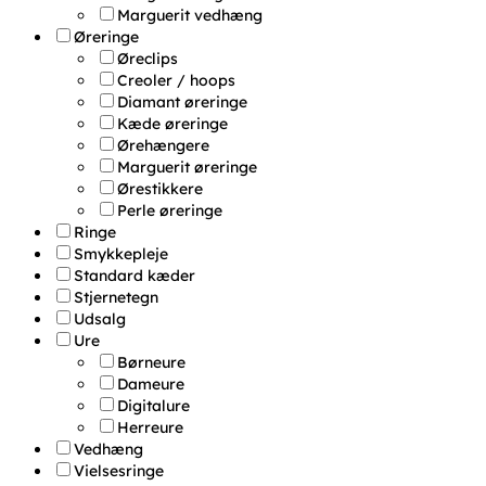
Marguerit vedhæng
Øreringe
Øreclips
Creoler / hoops
Diamant øreringe
Kæde øreringe
Ørehængere
Marguerit øreringe
Ørestikkere
Perle øreringe
Ringe
Smykkepleje
Standard kæder
Stjernetegn
Udsalg
Ure
Børneure
Dameure
Digitalure
Herreure
Vedhæng
Vielsesringe