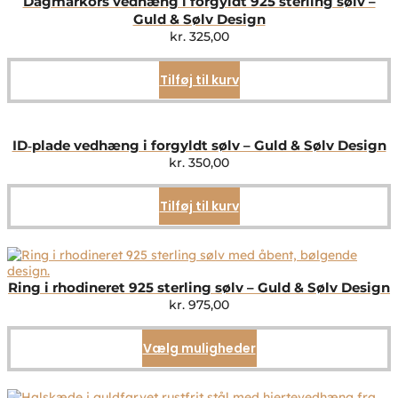
Dagmarkors vedhæng i forgyldt 925 sterling sølv –
Guld & Sølv Design
kr.
325,00
Tilføj til kurv
ID‑plade vedhæng i forgyldt sølv – Guld & Sølv Design
kr.
350,00
Tilføj til kurv
Ring i rhodineret 925 sterling sølv – Guld & Sølv Design
kr.
975,00
Vælg muligheder
Dette
vare
har
flere