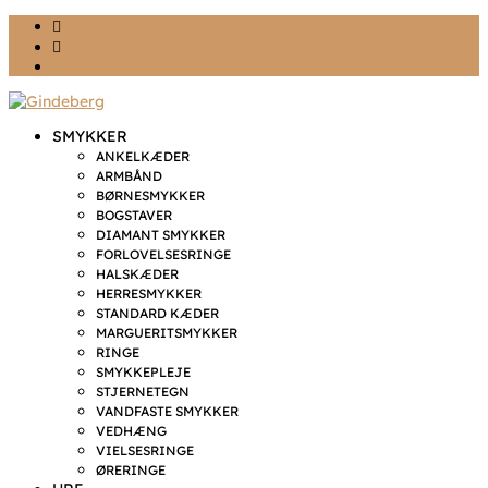
Ønskeliste
Min konto
kr. 0,00
SMYKKER
ANKELKÆDER
ARMBÅND
BØRNESMYKKER
BOGSTAVER
DIAMANT SMYKKER
FORLOVELSESRINGE
HALSKÆDER
HERRESMYKKER
STANDARD KÆDER
MARGUERITSMYKKER
RINGE
SMYKKEPLEJE
STJERNETEGN
VANDFASTE SMYKKER
VEDHÆNG
VIELSESRINGE
ØRERINGE