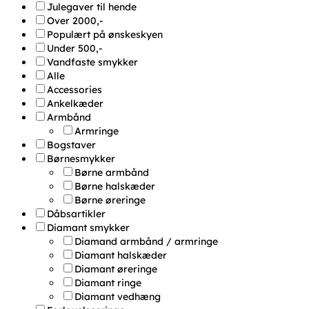
Julegaver til hende
Over 2000,-
Populært på ønskeskyen
Under 500,-
Vandfaste smykker
Alle
Accessories
Ankelkæder
Armbånd
Armringe
Bogstaver
Børnesmykker
Børne armbånd
Børne halskæder
Børne øreringe
Dåbsartikler
Diamant smykker
Diamand armbånd / armringe
Diamant halskæder
Diamant øreringe
Diamant ringe
Diamant vedhæng