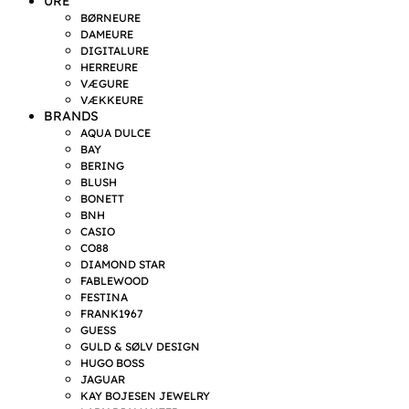
URE
BØRNEURE
DAMEURE
DIGITALURE
HERREURE
VÆGURE
VÆKKEURE
BRANDS
AQUA DULCE
BAY
BERING
BLUSH
BONETT
BNH
CASIO
CO88
DIAMOND STAR
FABLEWOOD
FESTINA
FRANK1967
GUESS
GULD & SØLV DESIGN
HUGO BOSS
JAGUAR
KAY BOJESEN JEWELRY