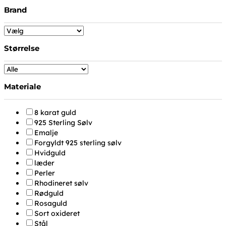
Brand
Størrelse
Materiale
8 karat guld
925 Sterling Sølv
Emalje
Forgyldt 925 sterling sølv
Hvidguld
læder
Perler
Rhodineret sølv
Rødguld
Rosaguld
Sort oxideret
Stål