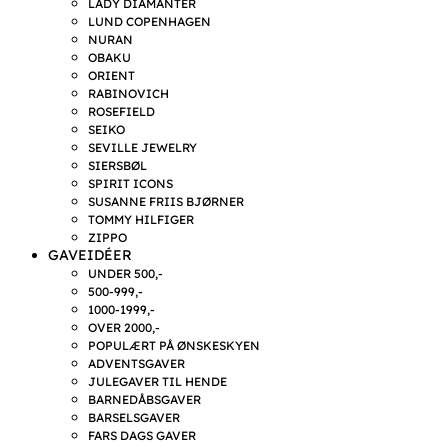
LADY DIAMANTER
LUND COPENHAGEN
NURAN
OBAKU
ORIENT
RABINOVICH
ROSEFIELD
SEIKO
SEVILLE JEWELRY
SIERSBØL
SPIRIT ICONS
SUSANNE FRIIS BJØRNER
TOMMY HILFIGER
ZIPPO
GAVEIDÉER
UNDER 500,-
500-999,-
1000-1999,-
OVER 2000,-
POPULÆRT PÅ ØNSKESKYEN
ADVENTSGAVER
JULEGAVER TIL HENDE
BARNEDÅBSGAVER
BARSELSGAVER
FARS DAGS GAVER