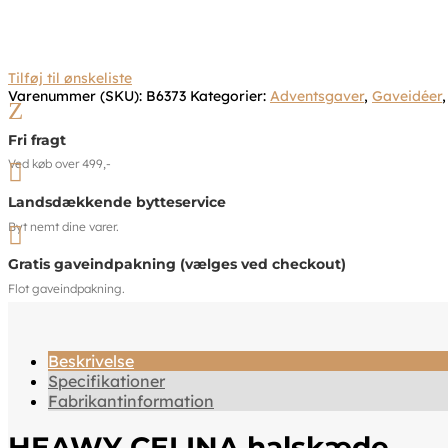
Tilføj til ønskeliste
Varenummer (SKU):
B6373
Kategorier:
Adventsgaver
,
Gaveidéer
Z
Fri fragt
Ved køb over 499,-

Landsdækkende bytteservice
Byt nemt dine varer.

Gratis gaveindpakning (vælges ved checkout)
Flot gaveindpakning.
Beskrivelse
Specifikationer
Fabrikantinformation
HEAWY CELINA halskæde