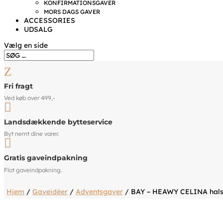
KONFIRMATIONSGAVER
MORS DAGS GAVER
ACCESSORIES
UDSALG
Vælg en side
Z
Fri fragt
Ved køb over 499,-

Landsdækkende bytteservice
Byt nemt dine varer.

Gratis gaveindpakning
Flot gaveindpakning.
Hjem
/
Gaveidéer
/
Adventsgaver
/ BAY – HEAWY CELINA hal