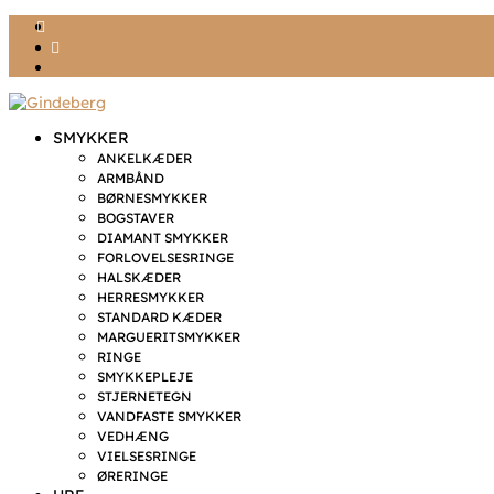
Ønskeliste
Min konto
kr. 0,00
SMYKKER
ANKELKÆDER
ARMBÅND
BØRNESMYKKER
BOGSTAVER
DIAMANT SMYKKER
FORLOVELSESRINGE
HALSKÆDER
HERRESMYKKER
STANDARD KÆDER
MARGUERITSMYKKER
RINGE
SMYKKEPLEJE
STJERNETEGN
VANDFASTE SMYKKER
VEDHÆNG
VIELSESRINGE
ØRERINGE