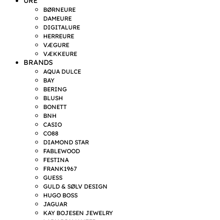
URE
BØRNEURE
DAMEURE
DIGITALURE
HERREURE
VÆGURE
VÆKKEURE
BRANDS
AQUA DULCE
BAY
BERING
BLUSH
BONETT
BNH
CASIO
CO88
DIAMOND STAR
FABLEWOOD
FESTINA
FRANK1967
GUESS
GULD & SØLV DESIGN
HUGO BOSS
JAGUAR
KAY BOJESEN JEWELRY