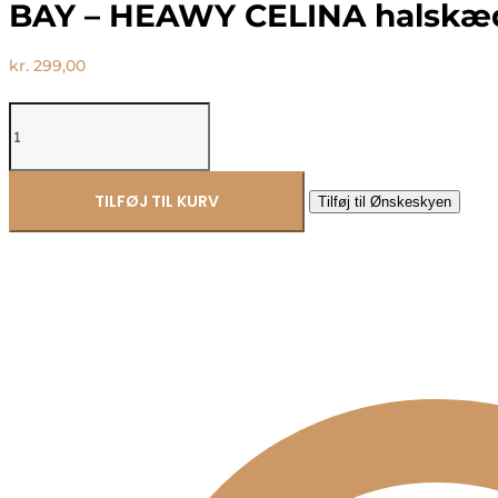
BAY – HEAWY CELINA halskæ
kr.
299,00
BAY
-
HEAWY
CELINA
halskæde
TILFØJ TIL KURV
Tilføj til Ønskeskyen
antal