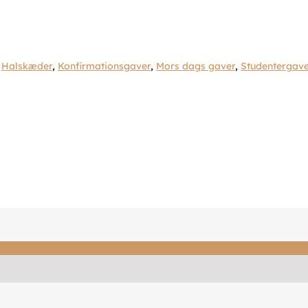
,
Halskæder
,
Konfirmationsgaver
,
Mors dags gaver
,
Studentergave