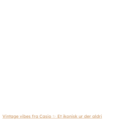
Vintage vibes fra Casio ✨ Et ikonisk ur der aldri