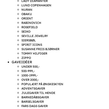
LADY DIAMANTER
LUND COPENHAGEN
NURAN
OBAKU
ORIENT
RABINOVICH
ROSEFIELD
SEIKO
SEVILLE JEWELRY
SIERSBØL
SPIRIT ICONS
SUSANNE FRIIS BJØRNER
TOMMY HILFIGER
ZIPPO
GAVEIDÉER
UNDER 500,-
500-999,-
1000-1999,-
OVER 2000,-
POPULÆRT PÅ ØNSKESKYEN
ADVENTSGAVER
JULEGAVER TIL HENDE
BARNEDÅBSGAVER
BARSELSGAVER
FARS DAGS GAVER