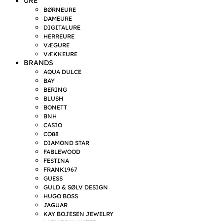
URE
BØRNEURE
DAMEURE
DIGITALURE
HERREURE
VÆGURE
VÆKKEURE
BRANDS
AQUA DULCE
BAY
BERING
BLUSH
BONETT
BNH
CASIO
CO88
DIAMOND STAR
FABLEWOOD
FESTINA
FRANK1967
GUESS
GULD & SØLV DESIGN
HUGO BOSS
JAGUAR
KAY BOJESEN JEWELRY