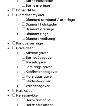
Børne halskæder
Børne øreringe
Dåbsartikler
Diamant smykker
Diamand armbånd / armringe
Diamant halskæder
Diamant øreringe
Diamant ringe
Diamant vedhæng
Forlovelsesringe
Gaveidéer
Adventsgaver
Barnedåbsgaver
Barselsgaver
Fars dags gaver
Konfirmationsgaver
Mors dags gaver
Studentergaver
Valentinsgaver
Halskæder
Herresmykker
Herre armbånd
Herre halskæder