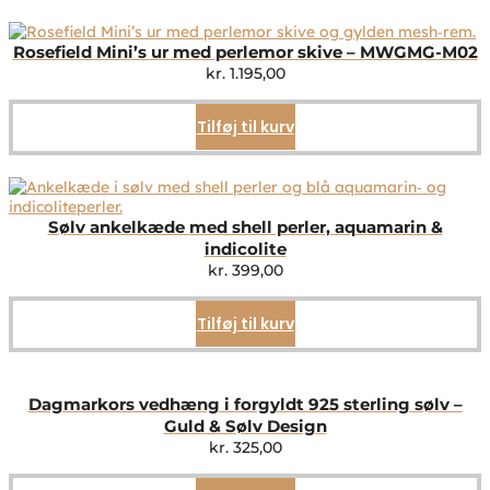
Rosefield Mini’s ur med perlemor skive – MWGMG-M02
kr.
1.195,00
Tilføj til kurv
Sølv ankelkæde med shell perler, aquamarin &
indicolite
kr.
399,00
Tilføj til kurv
Dagmarkors vedhæng i forgyldt 925 sterling sølv –
Guld & Sølv Design
kr.
325,00