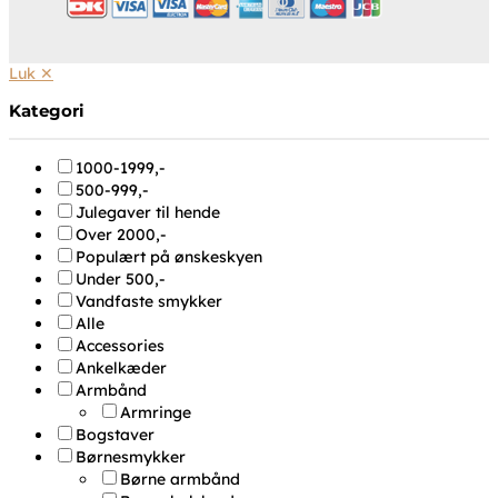
Luk ✕
Kategori
1000-1999,-
500-999,-
Julegaver til hende
Over 2000,-
Populært på ønskeskyen
Under 500,-
Vandfaste smykker
Alle
Accessories
Ankelkæder
Armbånd
Armringe
Bogstaver
Børnesmykker
Børne armbånd