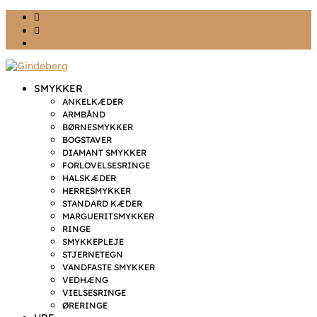
Ønskeliste
Min konto
kr. 0,00
SMYKKER
ANKELKÆDER
ARMBÅND
BØRNESMYKKER
BOGSTAVER
DIAMANT SMYKKER
FORLOVELSESRINGE
HALSKÆDER
HERRESMYKKER
STANDARD KÆDER
MARGUERITSMYKKER
RINGE
SMYKKEPLEJE
STJERNETEGN
VANDFASTE SMYKKER
VEDHÆNG
VIELSESRINGE
ØRERINGE