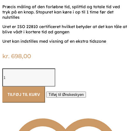
Præcis måling af den forløbne tid, splittid og totale tid ved
tryk på en knap. Stopuret kan køre i op til 1 time før det
nulstilles
Uret er ISO 22810 certificeret hvilket betyder at det kan tåle at
blive vådt i kortere tid ad gangen
Uret kan indstilles med visning af en ekstra tidszone
kr.
698,00
Casio
classic
retro
ur
AQ-
TILFØJ TIL KURV
Tilføj til Ønskeskyen
230GA-
9DMQYES
antal