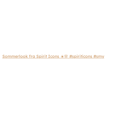
Sommerlook fra Spirit Icons ☀️🌸 #spiriticons #smy