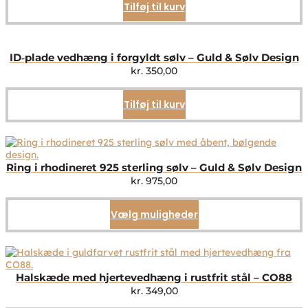
Tilføj til kurv
ID‑plade vedhæng i forgyldt sølv – Guld & Sølv Design
kr.
350,00
Tilføj til kurv
Ring i rhodineret 925 sterling sølv – Guld & Sølv Design
kr.
975,00
Vælg muligheder
Dette
vare
har
flere
varianter.
Mulighederne
Halskæde med hjertevedhæng i rustfrit stål – CO88
kan
kr.
349,00
vælges