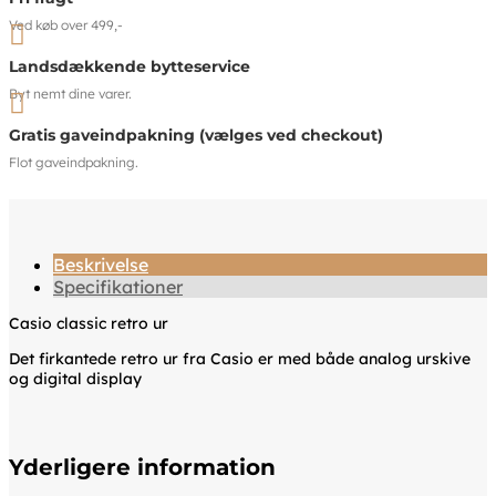
Ved køb over 499,-

Landsdækkende bytteservice
Byt nemt dine varer.

Gratis gaveindpakning (vælges ved checkout)
Flot gaveindpakning.
Beskrivelse
Specifikationer
Casio classic retro ur
Det firkantede retro ur fra Casio er med både analog urskive
og digital display
Yderligere information