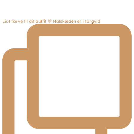
Lidt farve til dit outfit 💜 Halskæden er i forgyld