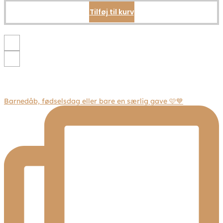
på
Tilføj til kurv
varesiden
Barnedåb, fødselsdag eller bare en særlig gave 🩷💙