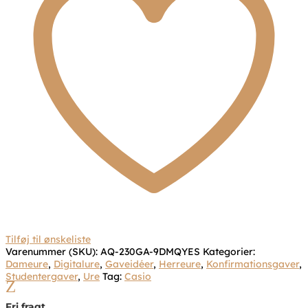
Tilføj til ønskeliste
Varenummer (SKU):
AQ-230GA-9DMQYES
Kategorier:
Dameure
,
Digitalure
,
Gaveidéer
,
Herreure
,
Konfirmationsgaver
,
Studentergaver
,
Ure
Tag:
Casio
Z
Fri fragt