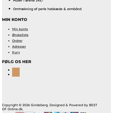
Huller i ørene 295,-
Omtrækning af perle halskæde & armbånd
MIN KONTO
Min konto
Ønskeliste
Ordrer
Adresser
Kurv
FØLG OS HER
Følg
Følg
Copyright © 2026 Gindeberg. Designed & Powered by BEST
OF Online.dk.