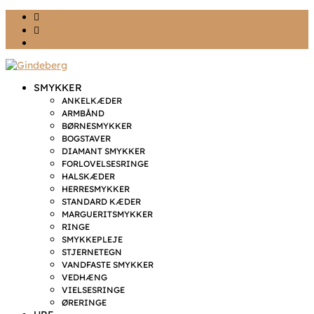
Ønskeliste
Min konto
kr. 0,00
SMYKKER
ANKELKÆDER
ARMBÅND
BØRNESMYKKER
BOGSTAVER
DIAMANT SMYKKER
FORLOVELSESRINGE
HALSKÆDER
HERRESMYKKER
STANDARD KÆDER
MARGUERITSMYKKER
RINGE
SMYKKEPLEJE
STJERNETEGN
VANDFASTE SMYKKER
VEDHÆNG
VIELSESRINGE
ØRERINGE