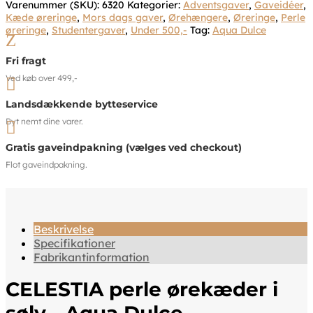
Varenummer (SKU):
6320
Kategorier:
Adventsgaver
,
Gaveidéer
,
Kæde øreringe
,
Mors dags gaver
,
Ørehængere
,
Øreringe
,
Perle
øreringe
,
Studentergaver
,
Under 500,-
Tag:
Aqua Dulce
Z
Fri fragt
Ved køb over 499,-

Landsdækkende bytteservice
Byt nemt dine varer.

Gratis gaveindpakning (vælges ved checkout)
Flot gaveindpakning.
Beskrivelse
Specifikationer
Fabrikantinformation
CELESTIA perle ørekæder i
sølv - Aqua Dulce