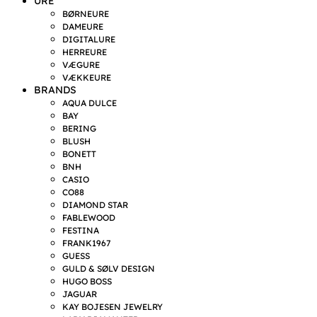
URE
BØRNEURE
DAMEURE
DIGITALURE
HERREURE
VÆGURE
VÆKKEURE
BRANDS
AQUA DULCE
BAY
BERING
BLUSH
BONETT
BNH
CASIO
CO88
DIAMOND STAR
FABLEWOOD
FESTINA
FRANK1967
GUESS
GULD & SØLV DESIGN
HUGO BOSS
JAGUAR
KAY BOJESEN JEWELRY