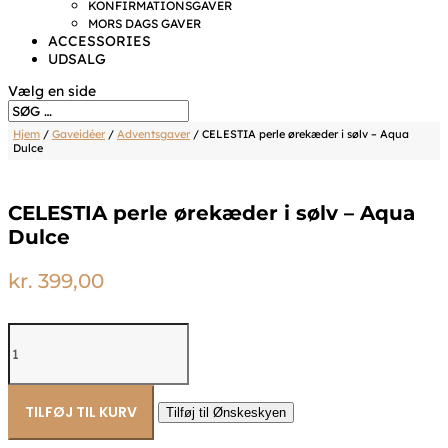
KONFIRMATIONSGAVER
MORS DAGS GAVER
ACCESSORIES
UDSALG
Vælg en side
Hjem
/
Gaveidéer
/
Adventsgaver
/ CELESTIA perle ørekæder i sølv – Aqua
Dulce
CELESTIA perle ørekæder i sølv – Aqua
Dulce
kr.
399,00
CELESTIA
perle
ørekæder
i
sølv
TILFØJ TIL KURV
Tilføj til Ønskeskyen
-
Aqua