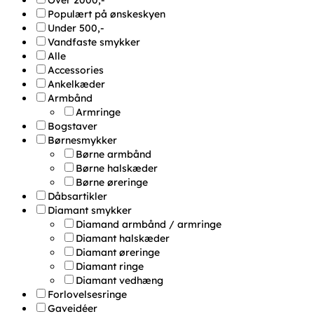
Over 2000,-
Populært på ønskeskyen
Under 500,-
Vandfaste smykker
Alle
Accessories
Ankelkæder
Armbånd
Armringe
Bogstaver
Børnesmykker
Børne armbånd
Børne halskæder
Børne øreringe
Dåbsartikler
Diamant smykker
Diamand armbånd / armringe
Diamant halskæder
Diamant øreringe
Diamant ringe
Diamant vedhæng
Forlovelsesringe
Gaveidéer