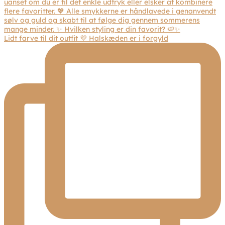
Lidt farve til dit outfit 💜 Halskæden er i forgyld