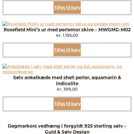
Tilføj til kurv
Rosefield Mini’s ur med perlemor skive – MWGMG-M02
kr.
1.195,00
Tilføj til kurv
Sølv ankelkæde med shell perler, aquamarin &
indicolite
kr.
399,00
Tilføj til kurv
Dagmarkors vedhæng i forgyldt 925 sterling sølv –
Guld & Sølv Design