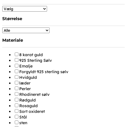
Størrelse
Materiale
8 karat guld
925 Sterling Sølv
Emalje
Forgyldt 925 sterling sølv
Hvidguld
læder
Perler
Rhodineret sølv
Rødguld
Rosaguld
Sort oxideret
Stål
sten