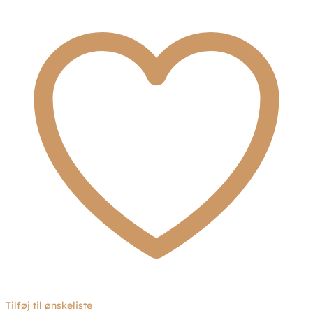
Dulce
antal
Tilføj til ønskeliste