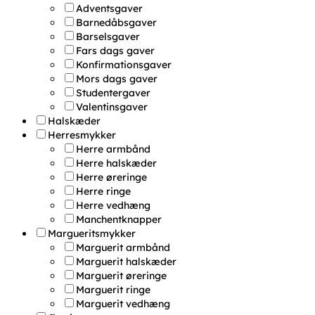
Adventsgaver
Barnedåbsgaver
Barselsgaver
Fars dags gaver
Konfirmationsgaver
Mors dags gaver
Studentergaver
Valentinsgaver
Halskæder
Herresmykker
Herre armbånd
Herre halskæder
Herre øreringe
Herre ringe
Herre vedhæng
Manchentknapper
Margueritsmykker
Marguerit armbånd
Marguerit halskæder
Marguerit øreringe
Marguerit ringe
Marguerit vedhæng