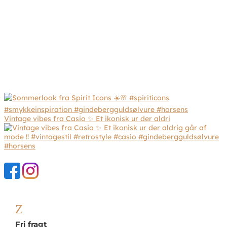
Vintage vibes fra Casio ✨ Et ikonisk ur der aldri
Z
Fri fragt