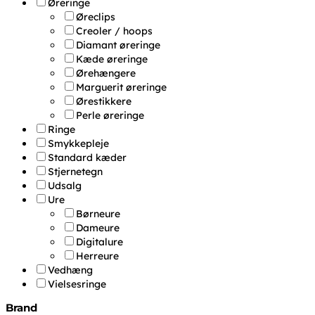
Øreringe
Øreclips
Creoler / hoops
Diamant øreringe
Kæde øreringe
Ørehængere
Marguerit øreringe
Ørestikkere
Perle øreringe
Ringe
Smykkepleje
Standard kæder
Stjernetegn
Udsalg
Ure
Børneure
Dameure
Digitalure
Herreure
Vedhæng
Vielsesringe
Brand