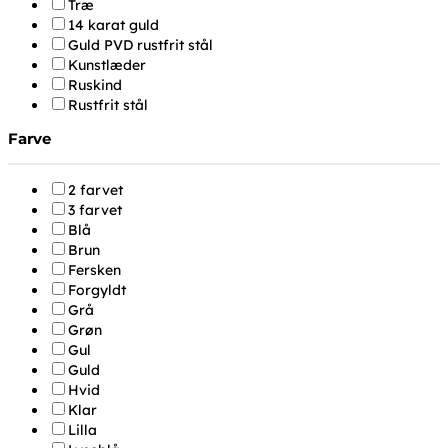
Træ
14 karat guld
Guld PVD rustfrit stål
Kunstlæder
Ruskind
Rustfrit stål
Farve
2 farvet
3 farvet
Blå
Brun
Fersken
Forgyldt
Grå
Grøn
Gul
Guld
Hvid
Klar
Lilla