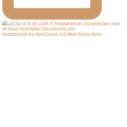
Sommerlook fra Spirit Icons ☀️🌸 #spiriticons #smy