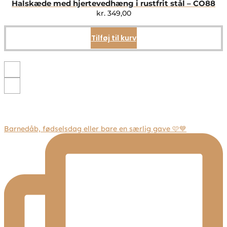
Mulighederne
Halskæde med hjertevedhæng i rustfrit stål – CO88
kan
kr.
349,00
vælges
på
Tilføj til kurv
varesiden
Barnedåb, fødselsdag eller bare en særlig gave 🩷💙