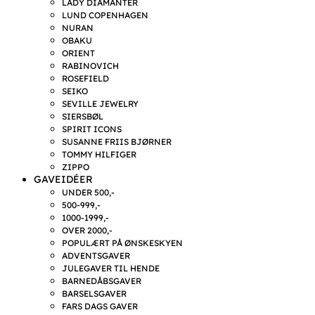
LADY DIAMANTER
LUND COPENHAGEN
NURAN
OBAKU
ORIENT
RABINOVICH
ROSEFIELD
SEIKO
SEVILLE JEWELRY
SIERSBØL
SPIRIT ICONS
SUSANNE FRIIS BJØRNER
TOMMY HILFIGER
ZIPPO
GAVEIDÉER
UNDER 500,-
500-999,-
1000-1999,-
OVER 2000,-
POPULÆRT PÅ ØNSKESKYEN
ADVENTSGAVER
JULEGAVER TIL HENDE
BARNEDÅBSGAVER
BARSELSGAVER
FARS DAGS GAVER