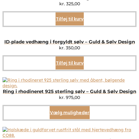
kr.
325,00
Tilføj til kurv
ID‑plade vedhæng i forgyldt sølv – Guld & Sølv Design
kr.
350,00
Tilføj til kurv
Ring i rhodineret 925 sterling sølv – Guld & Sølv Design
kr.
975,00
Vælg muligheder
Dette
vare
har
flere
varianter.