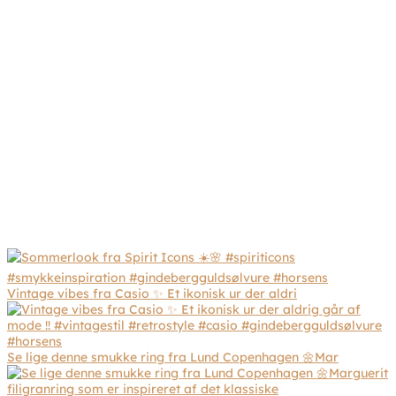
Vintage vibes fra Casio ✨ Et ikonisk ur der aldri
Se lige denne smukke ring fra Lund Copenhagen 🌼Mar