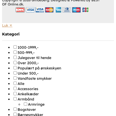
OF Online.dk.
Luk ✕
Kategori
1000-1999,-
500-999,-
Julegaver til hende
Over 2000,-
Populært på ønskeskyen
Under 500,-
Vandfaste smykker
Alle
Accessories
Ankelkæder
Armbånd
Armringe
Bogstaver
Børnesmykker