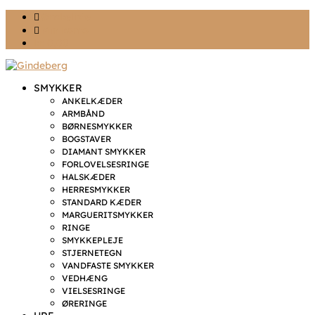
Ønskeliste
Min konto
kr. 0,00
SMYKKER
ANKELKÆDER
ARMBÅND
BØRNESMYKKER
BOGSTAVER
DIAMANT SMYKKER
FORLOVELSESRINGE
HALSKÆDER
HERRESMYKKER
STANDARD KÆDER
MARGUERITSMYKKER
RINGE
SMYKKEPLEJE
STJERNETEGN
VANDFASTE SMYKKER
VEDHÆNG
VIELSESRINGE
ØRERINGE