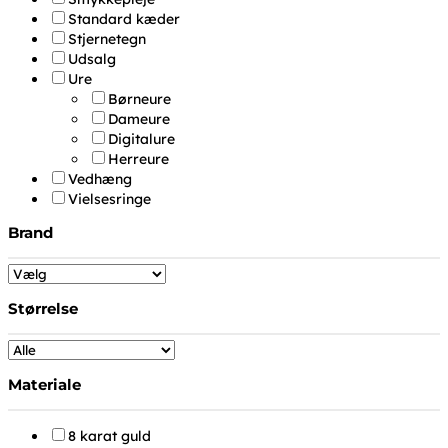
Standard kæder
Stjernetegn
Udsalg
Ure
Børneure
Dameure
Digitalure
Herreure
Vedhæng
Vielsesringe
Brand
Størrelse
Materiale
8 karat guld