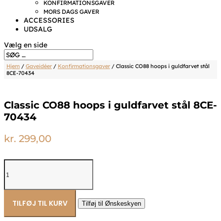
KONFIRMATIONSGAVER
MORS DAGS GAVER
ACCESSORIES
UDSALG
Vælg en side
Hjem
/
Gaveidéer
/
Konfirmationsgaver
/ Classic CO88 hoops i guldfarvet stål
8CE-70434
Classic CO88 hoops i guldfarvet stål 8CE-
70434
kr.
299,00
Classic
CO88
hoops
i
guldfarvet
TILFØJ TIL KURV
Tilføj til Ønskeskyen
stål
8CE-