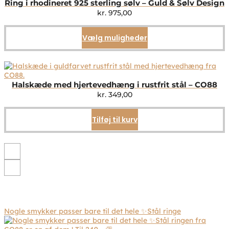
Ring i rhodineret 925 sterling sølv – Guld & Sølv Design
kr.
975,00
Vælg muligheder
Dette
vare
har
flere
varianter.
Mulighederne
Halskæde med hjertevedhæng i rustfrit stål – CO88
kan
kr.
349,00
vælges
på
Tilføj til kurv
varesiden
Nogle smykker passer bare til det hele ✨Stål ringe