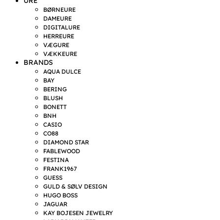
URE
BØRNEURE
DAMEURE
DIGITALURE
HERREURE
VÆGURE
VÆKKEURE
BRANDS
AQUA DULCE
BAY
BERING
BLUSH
BONETT
BNH
CASIO
CO88
DIAMOND STAR
FABLEWOOD
FESTINA
FRANK1967
GUESS
GULD & SØLV DESIGN
HUGO BOSS
JAGUAR
KAY BOJESEN JEWELRY