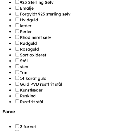
925 Sterling Sølv
Emalje
Forgyldt 925 sterling sølv
Hvidguld
læder
Perler
Rhodineret sølv
Rødguld
Rosaguld
Sort oxideret
Stål
sten
Træ
14 karat guld
Guld PVD rustfrit stål
Kunstlæder
Ruskind
Rustfrit stål
Farve
2 farvet