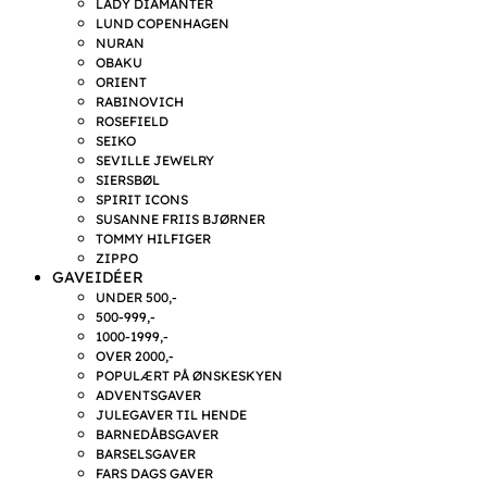
LADY DIAMANTER
LUND COPENHAGEN
NURAN
OBAKU
ORIENT
RABINOVICH
ROSEFIELD
SEIKO
SEVILLE JEWELRY
SIERSBØL
SPIRIT ICONS
SUSANNE FRIIS BJØRNER
TOMMY HILFIGER
ZIPPO
GAVEIDÉER
UNDER 500,-
500-999,-
1000-1999,-
OVER 2000,-
POPULÆRT PÅ ØNSKESKYEN
ADVENTSGAVER
JULEGAVER TIL HENDE
BARNEDÅBSGAVER
BARSELSGAVER
FARS DAGS GAVER