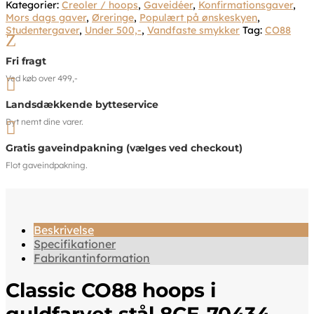
Kategorier:
Creoler / hoops
,
Gaveidéer
,
Konfirmationsgaver
,
Mors dags gaver
,
Øreringe
,
Populært på ønskeskyen
,
Studentergaver
,
Under 500,-
,
Vandfaste smykker
Tag:
CO88
Z
Fri fragt
Ved køb over 499,-

Landsdækkende bytteservice
Byt nemt dine varer.

Gratis gaveindpakning (vælges ved checkout)
Flot gaveindpakning.
Beskrivelse
Specifikationer
Fabrikantinformation
Classic CO88 hoops i
guldfarvet stål 8CE-70434