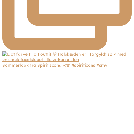
Sommerlook fra Spirit Icons ☀️🌸 #spiriticons #smy