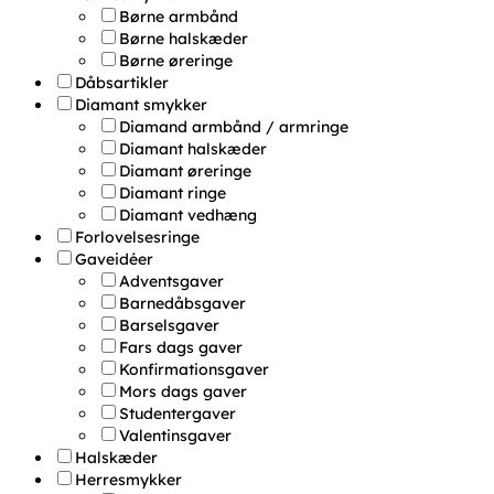
Børne armbånd
Børne halskæder
Børne øreringe
Dåbsartikler
Diamant smykker
Diamand armbånd / armringe
Diamant halskæder
Diamant øreringe
Diamant ringe
Diamant vedhæng
Forlovelsesringe
Gaveidéer
Adventsgaver
Barnedåbsgaver
Barselsgaver
Fars dags gaver
Konfirmationsgaver
Mors dags gaver
Studentergaver
Valentinsgaver
Halskæder
Herresmykker