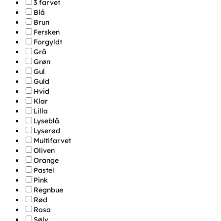
3 farvet
Blå
Brun
Fersken
Forgyldt
Grå
Grøn
Gul
Guld
Hvid
Klar
Lilla
Lyseblå
Lyserød
Multifarvet
Oliven
Orange
Pastel
Pink
Regnbue
Rød
Rosa
Sølv