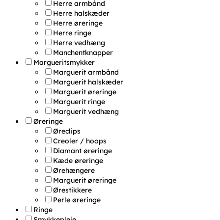
Herre armbånd
Herre halskæder
Herre øreringe
Herre ringe
Herre vedhæng
Manchentknapper
Margueritsmykker
Marguerit armbånd
Marguerit halskæder
Marguerit øreringe
Marguerit ringe
Marguerit vedhæng
Øreringe
Øreclips
Creoler / hoops
Diamant øreringe
Kæde øreringe
Ørehængere
Marguerit øreringe
Ørestikkere
Perle øreringe
Ringe
Smykkepleje