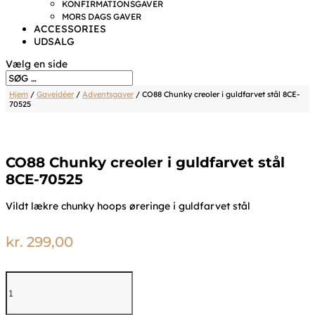
KONFIRMATIONSGAVER
MORS DAGS GAVER
ACCESSORIES
UDSALG
Vælg en side
Hjem
/
Gaveidéer
/
Adventsgaver
/ CO88 Chunky creoler i guldfarvet stål 8CE-
70525
CO88 Chunky creoler i guldfarvet stål
8CE-70525
Vildt lækre chunky hoops øreringe i guldfarvet stål
kr.
299,00
CO88
Chunky
creoler