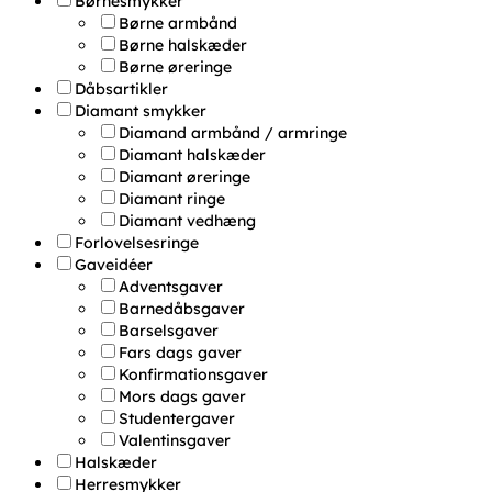
Børnesmykker
Børne armbånd
Børne halskæder
Børne øreringe
Dåbsartikler
Diamant smykker
Diamand armbånd / armringe
Diamant halskæder
Diamant øreringe
Diamant ringe
Diamant vedhæng
Forlovelsesringe
Gaveidéer
Adventsgaver
Barnedåbsgaver
Barselsgaver
Fars dags gaver
Konfirmationsgaver
Mors dags gaver
Studentergaver
Valentinsgaver
Halskæder
Herresmykker