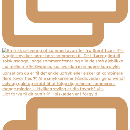
Lidt farve til dit outfit 💜 Halskæden er i forgyld