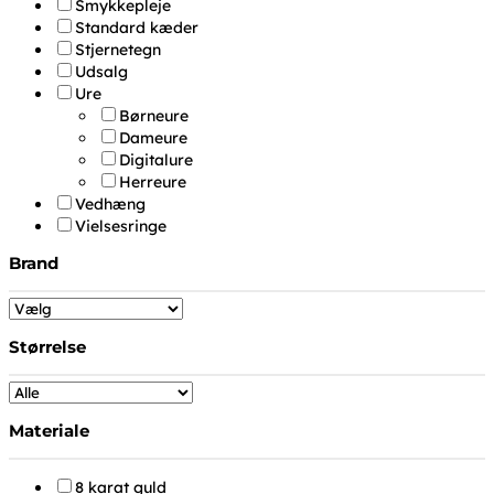
Smykkepleje
Standard kæder
Stjernetegn
Udsalg
Ure
Børneure
Dameure
Digitalure
Herreure
Vedhæng
Vielsesringe
Brand
Størrelse
Materiale
8 karat guld