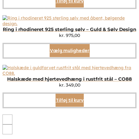
Tilføj til kurv
Ring i rhodineret 925 sterling sølv – Guld & Sølv Design
kr.
975,00
Vælg muligheder
Dette
vare
har
flere
varianter.
Mulighederne
Halskæde med hjertevedhæng i rustfrit stål – CO88
kan
kr.
349,00
vælges
på
Tilføj til kurv
varesiden