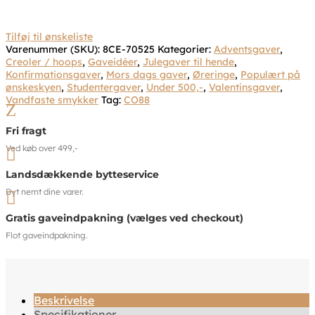
Tilføj til ønskeliste
Varenummer (SKU):
8CE-70525
Kategorier:
Adventsgaver
,
Creoler / hoops
,
Gaveidéer
,
Julegaver til hende
,
Konfirmationsgaver
,
Mors dags gaver
,
Øreringe
,
Populært på
ønskeskyen
,
Studentergaver
,
Under 500,-
,
Valentinsgaver
,
Vandfaste smykker
Tag:
CO88
Z
Fri fragt
Ved køb over 499,-

Landsdækkende bytteservice
Byt nemt dine varer.

Gratis gaveindpakning (vælges ved checkout)
Flot gaveindpakning.
Beskrivelse
Specifikationer