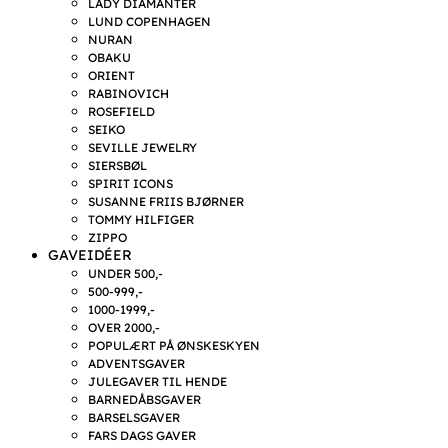
LADY DIAMANTER
LUND COPENHAGEN
NURAN
OBAKU
ORIENT
RABINOVICH
ROSEFIELD
SEIKO
SEVILLE JEWELRY
SIERSBØL
SPIRIT ICONS
SUSANNE FRIIS BJØRNER
TOMMY HILFIGER
ZIPPO
GAVEIDÉER
UNDER 500,-
500-999,-
1000-1999,-
OVER 2000,-
POPULÆRT PÅ ØNSKESKYEN
ADVENTSGAVER
JULEGAVER TIL HENDE
BARNEDÅBSGAVER
BARSELSGAVER
FARS DAGS GAVER