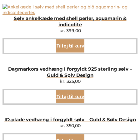
Sølv ankelkæde med shell perler, aquamarin &
indicolite
kr.
399,00
Tilføj til kurv
Dagmarkors vedhæng i forgyldt 925 sterling sølv –
Guld & Sølv Design
kr.
325,00
Tilføj til kurv
ID‑plade vedhæng i forgyldt sølv – Guld & Sølv Design
kr.
350,00