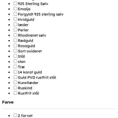
925 Sterling Sølv
Emalje
Forgyldt 925 sterling sølv
Hvidguld
læder
Perler
Rhodineret sølv
Rødguld
Rosaguld
Sort oxideret
Stål
sten
Træ
14 karat guld
Guld PVD rustfrit stål
Kunstlæder
Ruskind
Rustfrit stål
Farve
2 farvet