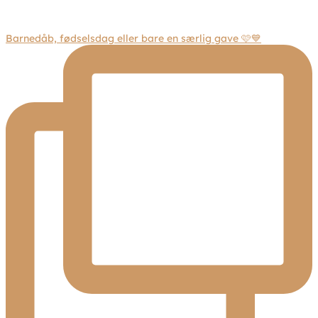
Barnedåb, fødselsdag eller bare en særlig gave 🩷💙