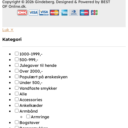
Copyright © 2026 Gindeberg. Designed & Powered by BEST
OF Online.dk.
Luk ✕
Kategori
1000-1999,-
500-999,-
Julegaver til hende
Over 2000,-
Populært på ønskeskyen
Under 500,-
Vandfaste smykker
Alle
Accessories
Ankelkæder
Armbånd
Armringe
Bogstaver