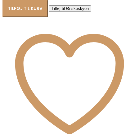
i
guldfarvet
TILFØJ TIL KURV
Tilføj til Ønskeskyen
stål
8CE-
70525
antal