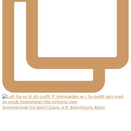
Sommerlook fra Spirit Icons ☀️🌸 #spiriticons #smy