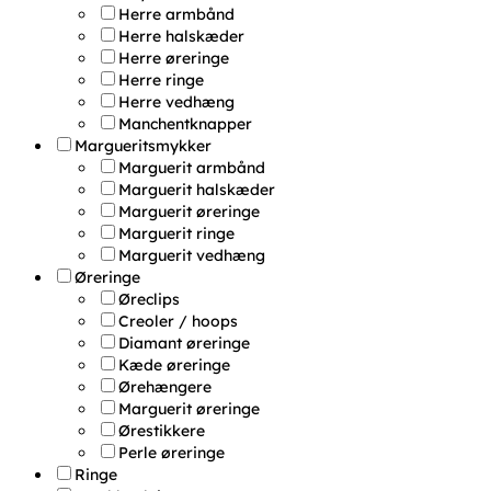
Herre armbånd
Herre halskæder
Herre øreringe
Herre ringe
Herre vedhæng
Manchentknapper
Margueritsmykker
Marguerit armbånd
Marguerit halskæder
Marguerit øreringe
Marguerit ringe
Marguerit vedhæng
Øreringe
Øreclips
Creoler / hoops
Diamant øreringe
Kæde øreringe
Ørehængere
Marguerit øreringe
Ørestikkere
Perle øreringe
Ringe