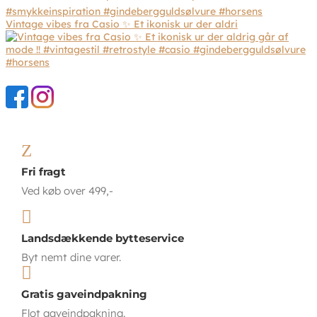
Vintage vibes fra Casio ✨ Et ikonisk ur der aldri
Z
Fri fragt
Ved køb over 499,-

Landsdækkende bytteservice
Byt nemt dine varer.

Gratis gaveindpakning
Flot gaveindpakning.