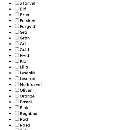
3 farvet
Blå
Brun
Fersken
Forgyldt
Grå
Grøn
Gul
Guld
Hvid
Klar
Lilla
Lyseblå
Lyserød
Multifarvet
Oliven
Orange
Pastel
Pink
Regnbue
Rød
Rosa