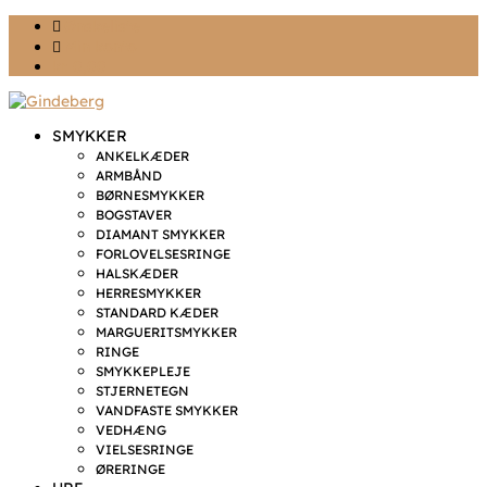
Ønskeliste
Min konto
kr. 0,00
SMYKKER
ANKELKÆDER
ARMBÅND
BØRNESMYKKER
BOGSTAVER
DIAMANT SMYKKER
FORLOVELSESRINGE
HALSKÆDER
HERRESMYKKER
STANDARD KÆDER
MARGUERITSMYKKER
RINGE
SMYKKEPLEJE
STJERNETEGN
VANDFASTE SMYKKER
VEDHÆNG
VIELSESRINGE
ØRERINGE