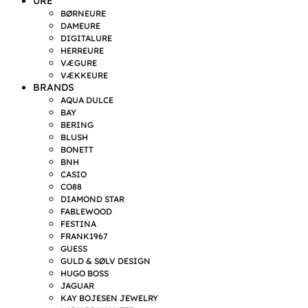
URE
BØRNEURE
DAMEURE
DIGITALURE
HERREURE
VÆGURE
VÆKKEURE
BRANDS
AQUA DULCE
BAY
BERING
BLUSH
BONETT
BNH
CASIO
CO88
DIAMOND STAR
FABLEWOOD
FESTINA
FRANK1967
GUESS
GULD & SØLV DESIGN
HUGO BOSS
JAGUAR
KAY BOJESEN JEWELRY