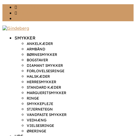
Ønskeliste
Min konto
kr. 0,00
SMYKKER
ANKELKÆDER
ARMBÅND
BØRNESMYKKER
BOGSTAVER
DIAMANT SMYKKER
FORLOVELSESRINGE
HALSKÆDER
HERRESMYKKER
STANDARD KÆDER
MARGUERITSMYKKER
RINGE
SMYKKEPLEJE
STJERNETEGN
VANDFASTE SMYKKER
VEDHÆNG
VIELSESRINGE
ØRERINGE