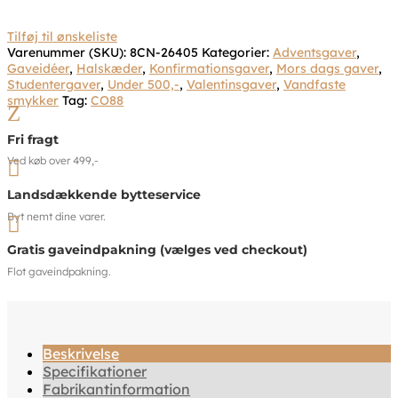
Tilføj til ønskeliste
Varenummer (SKU):
8CN-26405
Kategorier:
Adventsgaver
,
Gaveidéer
,
Halskæder
,
Konfirmationsgaver
,
Mors dags gaver
,
Studentergaver
,
Under 500,-
,
Valentinsgaver
,
Vandfaste
smykker
Tag:
CO88
Z
Fri fragt
Ved køb over 499,-

Landsdækkende bytteservice
Byt nemt dine varer.

Gratis gaveindpakning (vælges ved checkout)
Flot gaveindpakning.
Beskrivelse
Specifikationer
Fabrikantinformation