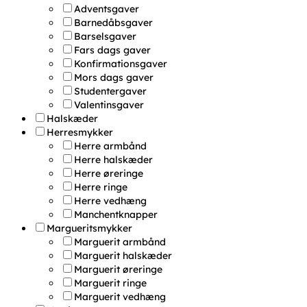
Adventsgaver
Barnedåbsgaver
Barselsgaver
Fars dags gaver
Konfirmationsgaver
Mors dags gaver
Studentergaver
Valentinsgaver
Halskæder
Herresmykker
Herre armbånd
Herre halskæder
Herre øreringe
Herre ringe
Herre vedhæng
Manchentknapper
Margueritsmykker
Marguerit armbånd
Marguerit halskæder
Marguerit øreringe
Marguerit ringe
Marguerit vedhæng