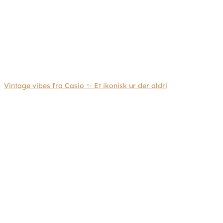
Vintage vibes fra Casio ✨ Et ikonisk ur der aldri