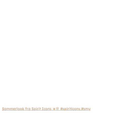
Sommerlook fra Spirit Icons ☀️🌸 #spiriticons #smy