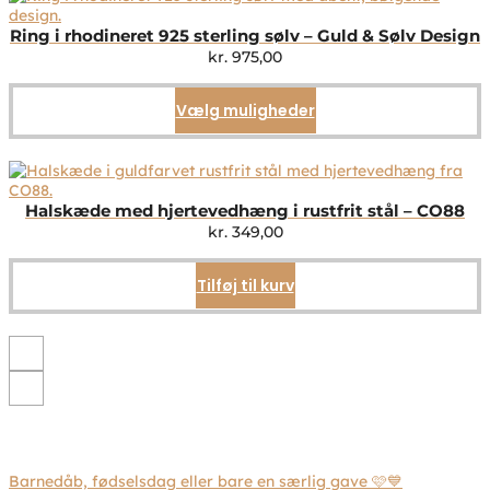
Ring i rhodineret 925 sterling sølv – Guld & Sølv Design
kr.
975,00
Vælg muligheder
Dette
vare
har
flere
varianter.
Mulighederne
Halskæde med hjertevedhæng i rustfrit stål – CO88
kan
kr.
349,00
vælges
på
Tilføj til kurv
varesiden
Barnedåb, fødselsdag eller bare en særlig gave 🩷💙