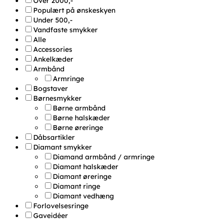
Over 2000,-
Populært på ønskeskyen
Under 500,-
Vandfaste smykker
Alle
Accessories
Ankelkæder
Armbånd
Armringe
Bogstaver
Børnesmykker
Børne armbånd
Børne halskæder
Børne øreringe
Dåbsartikler
Diamant smykker
Diamand armbånd / armringe
Diamant halskæder
Diamant øreringe
Diamant ringe
Diamant vedhæng
Forlovelsesringe
Gaveidéer