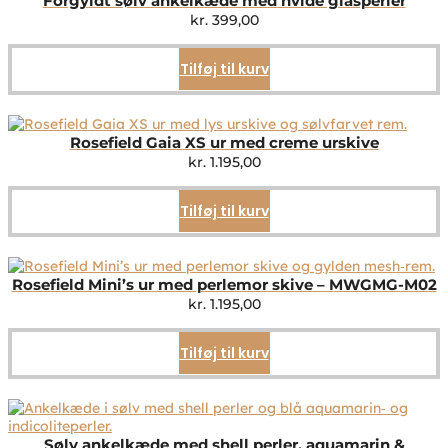
Forgyldt sølv ankelkæde med hvide glasperler
kr.
399,00
Tilføj til kurv
Rosefield Gaia XS ur med creme urskive
kr.
1.195,00
Tilføj til kurv
Rosefield Mini’s ur med perlemor skive – MWGMG-M02
kr.
1.195,00
Tilføj til kurv
Sølv ankelkæde med shell perler, aquamarin &