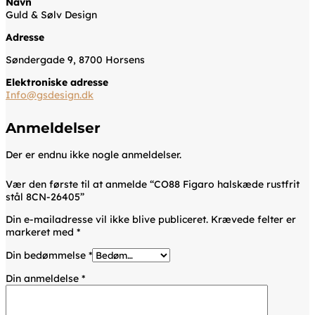
Navn
Guld & Sølv Design
Adresse
Søndergade 9, 8700 Horsens
Elektroniske adresse
Info@gsdesign.dk
Anmeldelser
Der er endnu ikke nogle anmeldelser.
Vær den første til at anmelde “CO88 Figaro halskæde rustfrit
stål 8CN-26405”
Din e-mailadresse vil ikke blive publiceret.
Krævede felter er
markeret med
*
Din bedømmelse
*
Din anmeldelse
*