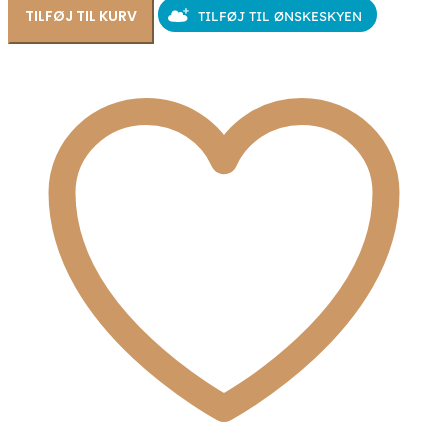
stål
TILFØJ TIL KURV
TILFØJ TIL ØNSKESKYEN
8CN-
26405
antal