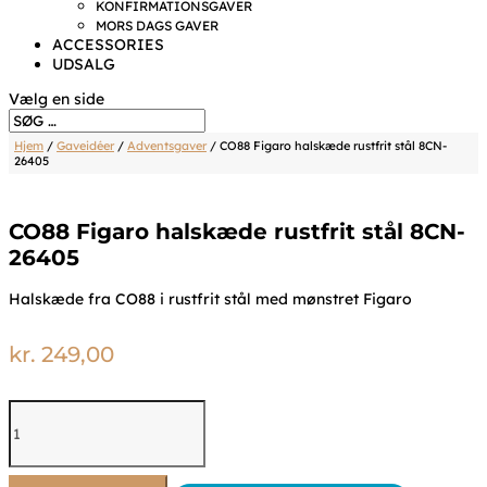
KONFIRMATIONSGAVER
MORS DAGS GAVER
ACCESSORIES
UDSALG
Vælg en side
Hjem
/
Gaveidéer
/
Adventsgaver
/ CO88 Figaro halskæde rustfrit stål 8CN-
26405
CO88 Figaro halskæde rustfrit stål 8CN-
26405
Halskæde fra CO88 i rustfrit stål med mønstret Figaro
kr.
249,00
CO88
Figaro
halskæde
rustfrit