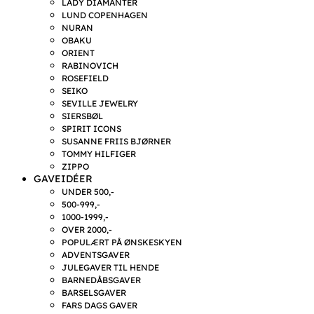
LADY DIAMANTER
LUND COPENHAGEN
NURAN
OBAKU
ORIENT
RABINOVICH
ROSEFIELD
SEIKO
SEVILLE JEWELRY
SIERSBØL
SPIRIT ICONS
SUSANNE FRIIS BJØRNER
TOMMY HILFIGER
ZIPPO
GAVEIDÉER
UNDER 500,-
500-999,-
1000-1999,-
OVER 2000,-
POPULÆRT PÅ ØNSKESKYEN
ADVENTSGAVER
JULEGAVER TIL HENDE
BARNEDÅBSGAVER
BARSELSGAVER
FARS DAGS GAVER