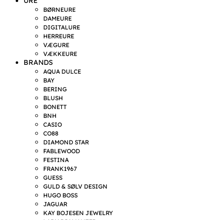
URE
BØRNEURE
DAMEURE
DIGITALURE
HERREURE
VÆGURE
VÆKKEURE
BRANDS
AQUA DULCE
BAY
BERING
BLUSH
BONETT
BNH
CASIO
CO88
DIAMOND STAR
FABLEWOOD
FESTINA
FRANK1967
GUESS
GULD & SØLV DESIGN
HUGO BOSS
JAGUAR
KAY BOJESEN JEWELRY