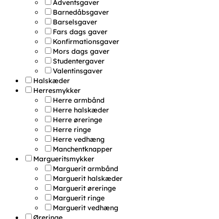
Adventsgaver
Barnedåbsgaver
Barselsgaver
Fars dags gaver
Konfirmationsgaver
Mors dags gaver
Studentergaver
Valentinsgaver
Halskæder
Herresmykker
Herre armbånd
Herre halskæder
Herre øreringe
Herre ringe
Herre vedhæng
Manchentknapper
Margueritsmykker
Marguerit armbånd
Marguerit halskæder
Marguerit øreringe
Marguerit ringe
Marguerit vedhæng
Øreringe