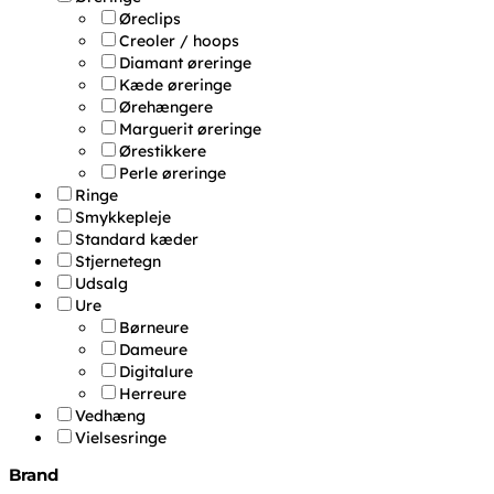
Øreclips
Creoler / hoops
Diamant øreringe
Kæde øreringe
Ørehængere
Marguerit øreringe
Ørestikkere
Perle øreringe
Ringe
Smykkepleje
Standard kæder
Stjernetegn
Udsalg
Ure
Børneure
Dameure
Digitalure
Herreure
Vedhæng
Vielsesringe
Brand