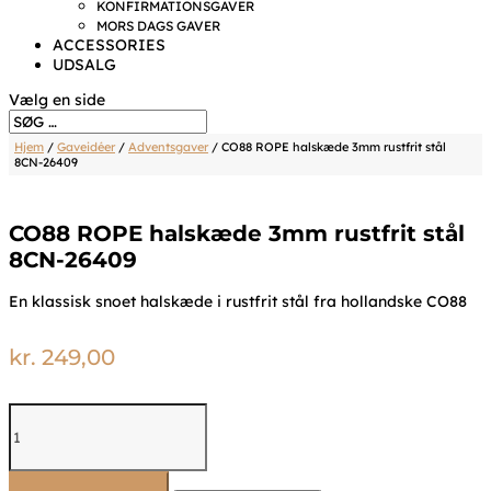
KONFIRMATIONSGAVER
MORS DAGS GAVER
ACCESSORIES
UDSALG
Vælg en side
Hjem
/
Gaveidéer
/
Adventsgaver
/ CO88 ROPE halskæde 3mm rustfrit stål
8CN-26409
CO88 ROPE halskæde 3mm rustfrit stål
8CN-26409
En klassisk snoet halskæde i rustfrit stål fra hollandske CO88
kr.
249,00
CO88
ROPE
halskæde
3mm