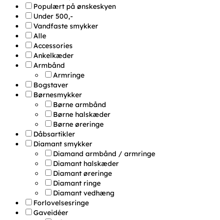
Populært på ønskeskyen
Under 500,-
Vandfaste smykker
Alle
Accessories
Ankelkæder
Armbånd
Armringe
Bogstaver
Børnesmykker
Børne armbånd
Børne halskæder
Børne øreringe
Dåbsartikler
Diamant smykker
Diamand armbånd / armringe
Diamant halskæder
Diamant øreringe
Diamant ringe
Diamant vedhæng
Forlovelsesringe
Gaveidéer