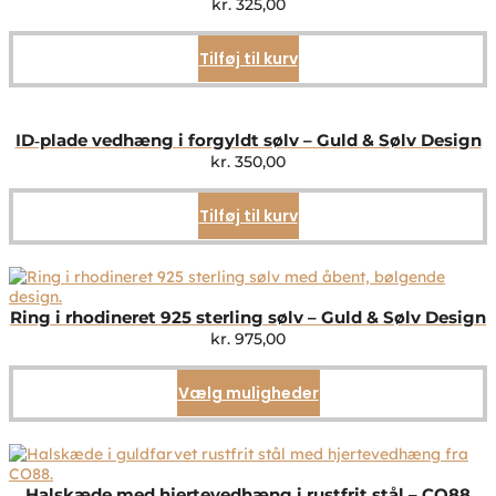
kr.
325,00
Tilføj til kurv
ID‑plade vedhæng i forgyldt sølv – Guld & Sølv Design
kr.
350,00
Tilføj til kurv
Ring i rhodineret 925 sterling sølv – Guld & Sølv Design
kr.
975,00
Vælg muligheder
Dette
vare
har
flere
varianter.
Mulighederne
Halskæde med hjertevedhæng i rustfrit stål – CO88