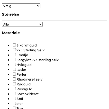
Størrelse
Materiale
8 karat guld
925 Sterling Sølv
Emalje
Forgyldt 925 sterling sølv
Hvidguld
læder
Perler
Rhodineret sølv
Rødguld
Rosaguld
Sort oxideret
Stål
sten
Træ