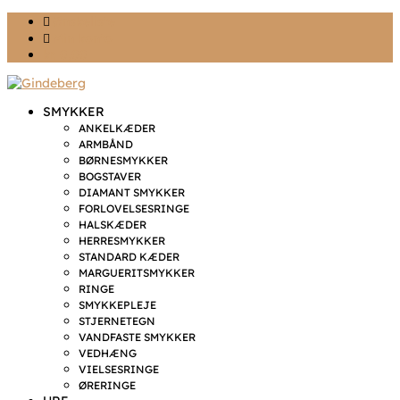
Ønskeliste
Min konto
kr. 0,00
SMYKKER
ANKELKÆDER
ARMBÅND
BØRNESMYKKER
BOGSTAVER
DIAMANT SMYKKER
FORLOVELSESRINGE
HALSKÆDER
HERRESMYKKER
STANDARD KÆDER
MARGUERITSMYKKER
RINGE
SMYKKEPLEJE
STJERNETEGN
VANDFASTE SMYKKER
VEDHÆNG
VIELSESRINGE
ØRERINGE