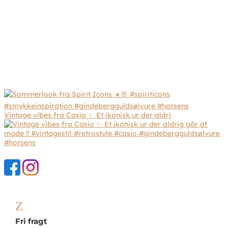
Vintage vibes fra Casio ✨ Et ikonisk ur der aldri
Z
Fri fragt