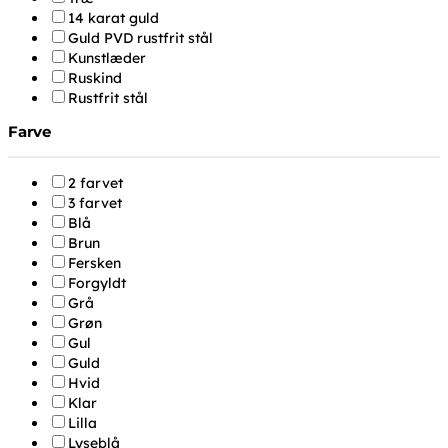
14 karat guld
Guld PVD rustfrit stål
Kunstlæder
Ruskind
Rustfrit stål
Farve
2 farvet
3 farvet
Blå
Brun
Fersken
Forgyldt
Grå
Grøn
Gul
Guld
Hvid
Klar
Lilla
Lyseblå