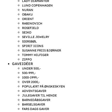
LADY DIAMANTER
LUND COPENHAGEN
NURAN
OBAKU
ORIENT
RABINOVICH
ROSEFIELD
SEIKO
SEVILLE JEWELRY
SIERSBØL
SPIRIT ICONS
SUSANNE FRIIS BJØRNER
TOMMY HILFIGER
ZIPPO
GAVEIDÉER
UNDER 500,-
500-999,-
1000-1999,-
OVER 2000,-
POPULÆRT PÅ ØNSKESKYEN
ADVENTSGAVER
JULEGAVER TIL HENDE
BARNEDÅBSGAVER
BARSELSGAVER
FARS DAGS GAVER