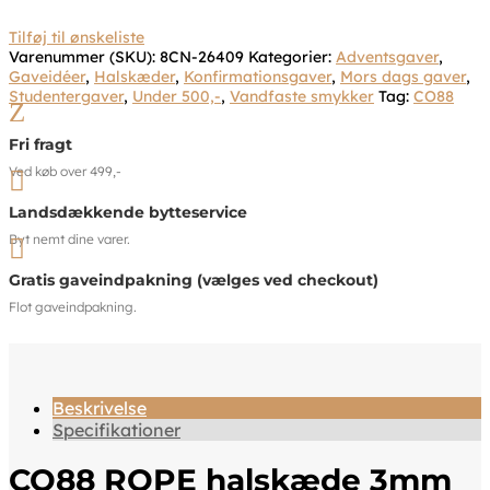
Tilføj til ønskeliste
Varenummer (SKU):
8CN-26409
Kategorier:
Adventsgaver
,
Gaveidéer
,
Halskæder
,
Konfirmationsgaver
,
Mors dags gaver
,
Studentergaver
,
Under 500,-
,
Vandfaste smykker
Tag:
CO88
Z
Fri fragt
Ved køb over 499,-

Landsdækkende bytteservice
Byt nemt dine varer.

Gratis gaveindpakning (vælges ved checkout)
Flot gaveindpakning.
Beskrivelse
Specifikationer
CO88 ROPE halskæde 3mm