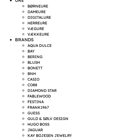
URE
BØRNEURE
DAMEURE
DIGITALURE
HERREURE
VÆGURE
VÆKKEURE
BRANDS
AQUA DULCE
BAY
BERING
BLUSH
BONETT
BNH
CASIO
CO88
DIAMOND STAR
FABLEWOOD
FESTINA
FRANK1967
GUESS
GULD & SØLV DESIGN
HUGO BOSS
JAGUAR
KAY BOJESEN JEWELRY