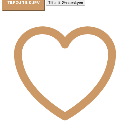
rustfrit
TILFØJ TIL KURV
Tilføj til Ønskeskyen
stål
8CN-
26409
antal