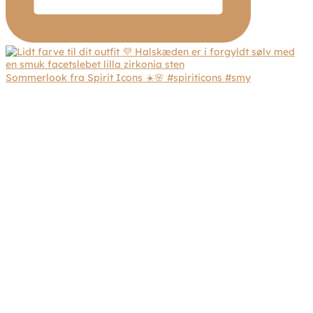
Sommerlook fra Spirit Icons ☀️🌸 #spiriticons #smy