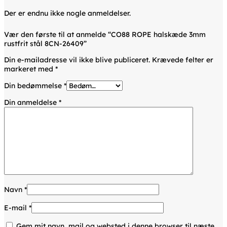
Der er endnu ikke nogle anmeldelser.
Vær den første til at anmelde “CO88 ROPE halskæde 3mm
rustfrit stål 8CN-26409”
Din e-mailadresse vil ikke blive publiceret.
Krævede felter er
markeret med
*
Din bedømmelse
*
Din anmeldelse
*
Navn
*
E-mail
*
Gem mit navn, mail og websted i denne browser til næste