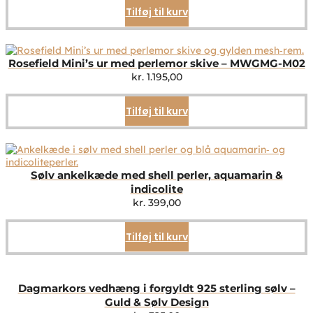
Tilføj til kurv
Rosefield Mini’s ur med perlemor skive – MWGMG-M02
kr.
1.195,00
Tilføj til kurv
Sølv ankelkæde med shell perler, aquamarin &
indicolite
kr.
399,00
Tilføj til kurv
Dagmarkors vedhæng i forgyldt 925 sterling sølv –
Guld & Sølv Design