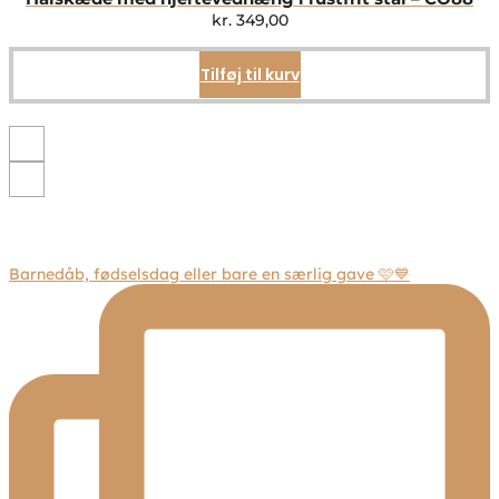
kan
kr.
349,00
vælges
på
Tilføj til kurv
varesiden
Barnedåb, fødselsdag eller bare en særlig gave 🩷💙