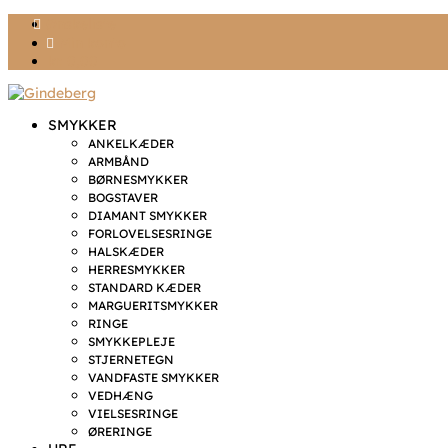
Ønskeliste
Min konto
kr. 0,00
SMYKKER
ANKELKÆDER
ARMBÅND
BØRNESMYKKER
BOGSTAVER
DIAMANT SMYKKER
FORLOVELSESRINGE
HALSKÆDER
HERRESMYKKER
STANDARD KÆDER
MARGUERITSMYKKER
RINGE
SMYKKEPLEJE
STJERNETEGN
VANDFASTE SMYKKER
VEDHÆNG
VIELSESRINGE
ØRERINGE