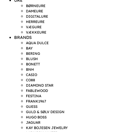
URE
BØRNEURE
DAMEURE
DIGITALURE
HERREURE
VÆGURE
VÆKKEURE
BRANDS
AQUA DULCE
BAY
BERING
BLUSH
BONETT
BNH
CASIO
CO88
DIAMOND STAR
FABLEWOOD
FESTINA
FRANK1967
GUESS
GULD & SØLV DESIGN
HUGO BOSS
JAGUAR
KAY BOJESEN JEWELRY