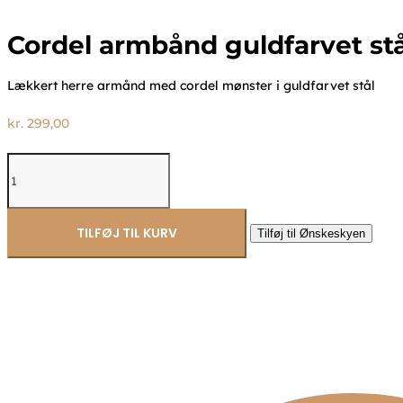
Cordel armbånd guldfarvet st
Lækkert herre armånd med cordel mønster i guldfarvet stål
kr.
299,00
Cordel
armbånd
guldfarvet
stål
21cm
TILFØJ TIL KURV
Tilføj til Ønskeskyen
-
Frank1967
7FB-
0716
antal