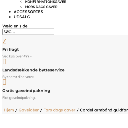
KONFIRMATIONSGAVER
MORS DAGS GAVER
ACCESSORIES
UDSALG
Vælg en side
Z
Fri fragt
Ved køb over 499,-

Landsdækkende bytteservice
Byt nemt dine varer.

Gratis gaveindpakning
Flot gaveindpakning.
Hjem
/
Gaveidéer
/
Fars dags gaver
/ Cordel armbånd guldfar