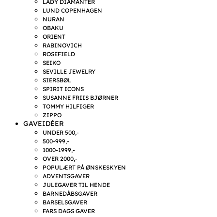
LADY DIAMANTER
LUND COPENHAGEN
NURAN
OBAKU
ORIENT
RABINOVICH
ROSEFIELD
SEIKO
SEVILLE JEWELRY
SIERSBØL
SPIRIT ICONS
SUSANNE FRIIS BJØRNER
TOMMY HILFIGER
ZIPPO
GAVEIDÉER
UNDER 500,-
500-999,-
1000-1999,-
OVER 2000,-
POPULÆRT PÅ ØNSKESKYEN
ADVENTSGAVER
JULEGAVER TIL HENDE
BARNEDÅBSGAVER
BARSELSGAVER
FARS DAGS GAVER