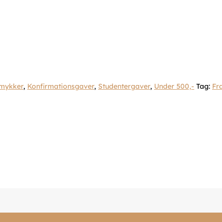
mykker
,
Konfirmationsgaver
,
Studentergaver
,
Under 500,-
Tag:
Fr