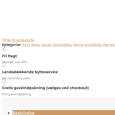
Tilføj til ønskeliste
Kategorier:
Fars dags gaver
,
Gaveidéer
,
Herre armbånd
,
Herres
Z
Fri fragt
Ved køb over 499,-

Landsdækkende bytteservice
Byt nemt dine varer.

Gratis gaveindpakning (vælges ved checkout)
Flot gaveindpakning.
Beskrivelse