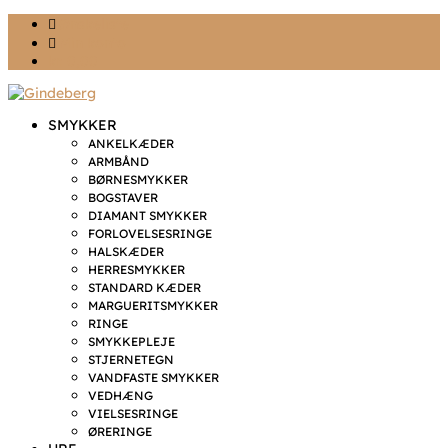
Ønskeliste
Min konto
kr. 0,00
SMYKKER
ANKELKÆDER
ARMBÅND
BØRNESMYKKER
BOGSTAVER
DIAMANT SMYKKER
FORLOVELSESRINGE
HALSKÆDER
HERRESMYKKER
STANDARD KÆDER
MARGUERITSMYKKER
RINGE
SMYKKEPLEJE
STJERNETEGN
VANDFASTE SMYKKER
VEDHÆNG
VIELSESRINGE
ØRERINGE