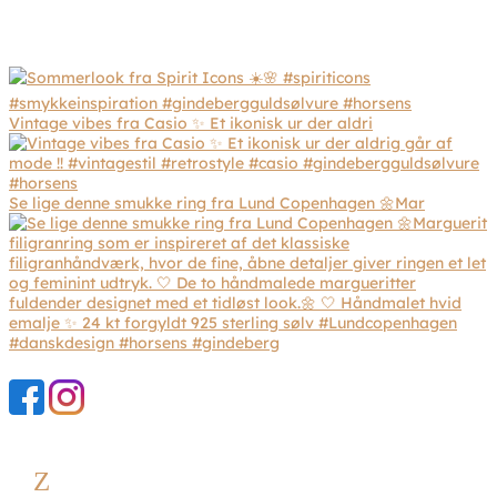
Vintage vibes fra Casio ✨ Et ikonisk ur der aldri
Se lige denne smukke ring fra Lund Copenhagen 🌼Mar
Z