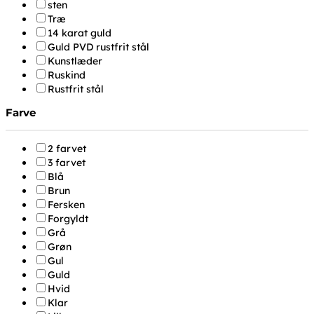
sten
Træ
14 karat guld
Guld PVD rustfrit stål
Kunstlæder
Ruskind
Rustfrit stål
Farve
2 farvet
3 farvet
Blå
Brun
Fersken
Forgyldt
Grå
Grøn
Gul
Guld
Hvid
Klar