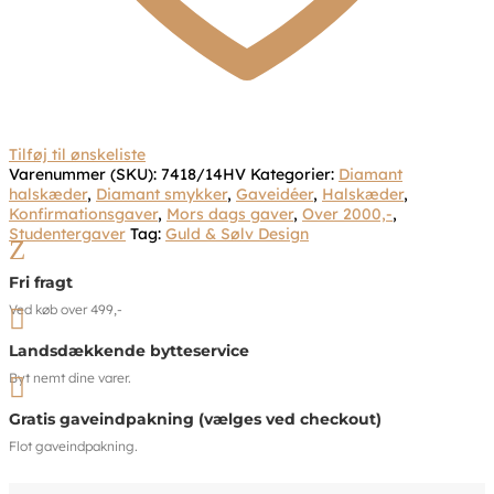
Tilføj til ønskeliste
Varenummer (SKU):
7418/14HV
Kategorier:
Diamant
halskæder
,
Diamant smykker
,
Gaveidéer
,
Halskæder
,
Konfirmationsgaver
,
Mors dags gaver
,
Over 2000,-
,
Studentergaver
Tag:
Guld & Sølv Design
Z
Fri fragt
Ved køb over 499,-

Landsdækkende bytteservice
Byt nemt dine varer.

Gratis gaveindpakning (vælges ved checkout)
Flot gaveindpakning.