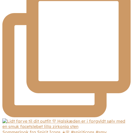
Sommerlook fra Spirit Icons ☀️🌸 #spiriticons #smy