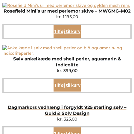
Rosefield Mini’s ur med perlemor skive – MWGMG-M02
kr.
1.195,00
Tilføj til kurv
Sølv ankelkæde med shell perler, aquamarin &
indicolite
kr.
399,00
Tilføj til kurv
Dagmarkors vedhæng i forgyldt 925 sterling sølv –
Guld & Sølv Design
kr.
325,00
Tilføj til kurv