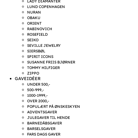
LADY DIAMANTER
LUND COPENHAGEN
NURAN
OBAKU
ORIENT
RABINOVICH
ROSEFIELD
SEIKO
SEVILLE JEWELRY
SIERSBØL
SPIRIT ICONS
SUSANNE FRIIS BJØRNER
TOMMY HILFIGER
ZIPPO
GAVEIDÉER
UNDER 500,-
500-999,-
1000-1999,-
OVER 2000,-
POPULÆRT PÅ ØNSKESKYEN
ADVENTSGAVER
JULEGAVER TIL HENDE
BARNEDÅBSGAVER
BARSELSGAVER
FARS DAGS GAVER