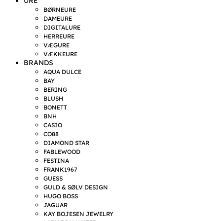
URE
BØRNEURE
DAMEURE
DIGITALURE
HERREURE
VÆGURE
VÆKKEURE
BRANDS
AQUA DULCE
BAY
BERING
BLUSH
BONETT
BNH
CASIO
CO88
DIAMOND STAR
FABLEWOOD
FESTINA
FRANK1967
GUESS
GULD & SØLV DESIGN
HUGO BOSS
JAGUAR
KAY BOJESEN JEWELRY