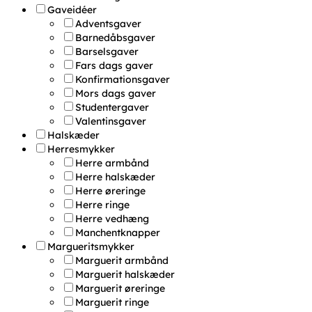
Gaveidéer
Adventsgaver
Barnedåbsgaver
Barselsgaver
Fars dags gaver
Konfirmationsgaver
Mors dags gaver
Studentergaver
Valentinsgaver
Halskæder
Herresmykker
Herre armbånd
Herre halskæder
Herre øreringe
Herre ringe
Herre vedhæng
Manchentknapper
Margueritsmykker
Marguerit armbånd
Marguerit halskæder
Marguerit øreringe
Marguerit ringe