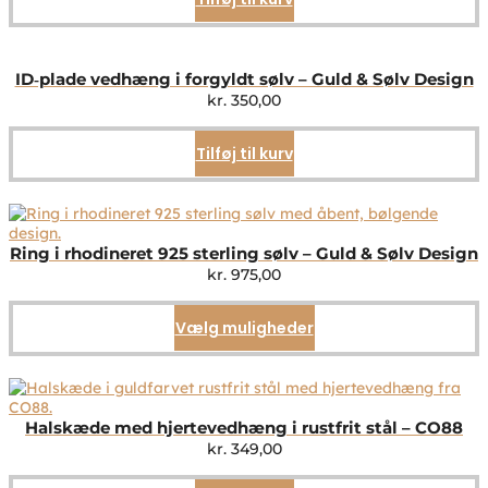
ID‑plade vedhæng i forgyldt sølv – Guld & Sølv Design
kr.
350,00
Tilføj til kurv
Ring i rhodineret 925 sterling sølv – Guld & Sølv Design
kr.
975,00
Vælg muligheder
Dette
vare
har
flere
varianter.
Mulighederne
Halskæde med hjertevedhæng i rustfrit stål – CO88
kan
kr.
349,00
vælges
på