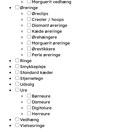
Marguerit vedhæng
Øreringe
Øreclips
Creoler / hoops
Diamant øreringe
Kæde øreringe
Ørehængere
Marguerit øreringe
Ørestikkere
Perle øreringe
Ringe
Smykkepleje
Standard kæder
Stjernetegn
Udsalg
Ure
Børneure
Dameure
Digitalure
Herreure
Vedhæng
Vielsesringe