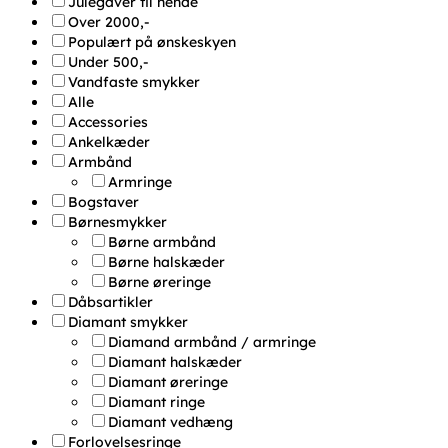
Julegaver til hende
Over 2000,-
Populært på ønskeskyen
Under 500,-
Vandfaste smykker
Alle
Accessories
Ankelkæder
Armbånd
Armringe
Bogstaver
Børnesmykker
Børne armbånd
Børne halskæder
Børne øreringe
Dåbsartikler
Diamant smykker
Diamand armbånd / armringe
Diamant halskæder
Diamant øreringe
Diamant ringe
Diamant vedhæng
Forlovelsesringe