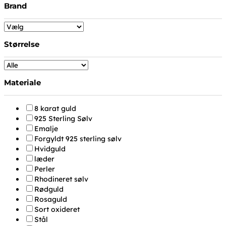
Brand
Størrelse
Materiale
8 karat guld
925 Sterling Sølv
Emalje
Forgyldt 925 sterling sølv
Hvidguld
læder
Perler
Rhodineret sølv
Rødguld
Rosaguld
Sort oxideret
Stål