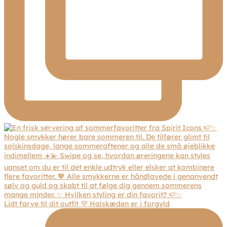
Lidt farve til dit outfit 💜 Halskæden er i forgyld