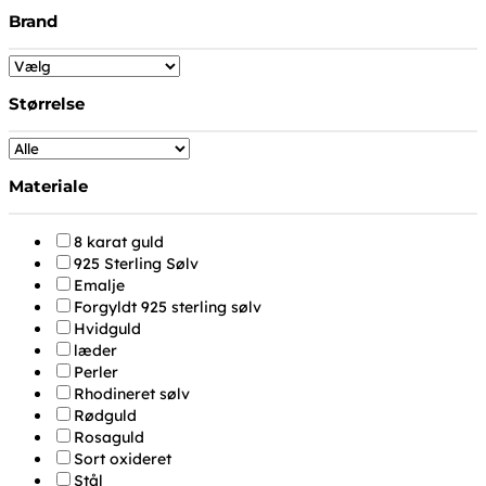
Brand
Størrelse
Materiale
8 karat guld
925 Sterling Sølv
Emalje
Forgyldt 925 sterling sølv
Hvidguld
læder
Perler
Rhodineret sølv
Rødguld
Rosaguld
Sort oxideret
Stål