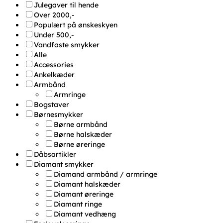
Julegaver til hende
Over 2000,-
Populært på ønskeskyen
Under 500,-
Vandfaste smykker
Alle
Accessories
Ankelkæder
Armbånd
Armringe
Bogstaver
Børnesmykker
Børne armbånd
Børne halskæder
Børne øreringe
Dåbsartikler
Diamant smykker
Diamand armbånd / armringe
Diamant halskæder
Diamant øreringe
Diamant ringe
Diamant vedhæng