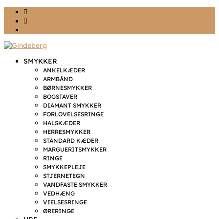
Ønskeliste
Min konto
kr. 0,00
SMYKKER
ANKELKÆDER
ARMBÅND
BØRNESMYKKER
BOGSTAVER
DIAMANT SMYKKER
FORLOVELSESRINGE
HALSKÆDER
HERRESMYKKER
STANDARD KÆDER
MARGUERITSMYKKER
RINGE
SMYKKEPLEJE
STJERNETEGN
VANDFASTE SMYKKER
VEDHÆNG
VIELSESRINGE
ØRERINGE