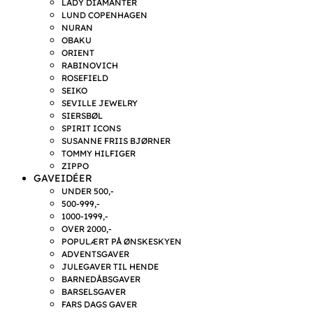
LADY DIAMANTER
LUND COPENHAGEN
NURAN
OBAKU
ORIENT
RABINOVICH
ROSEFIELD
SEIKO
SEVILLE JEWELRY
SIERSBØL
SPIRIT ICONS
SUSANNE FRIIS BJØRNER
TOMMY HILFIGER
ZIPPO
GAVEIDÉER
UNDER 500,-
500-999,-
1000-1999,-
OVER 2000,-
POPULÆRT PÅ ØNSKESKYEN
ADVENTSGAVER
JULEGAVER TIL HENDE
BARNEDÅBSGAVER
BARSELSGAVER
FARS DAGS GAVER