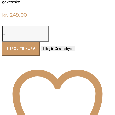
gaveæske.
kr.
249,00
Fablewood
Den
Lille
Bjørn
-
TILFØJ TIL KURV
Tilføj til Ønskeskyen
9005
antal