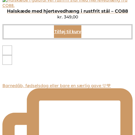
varianter.
Mulighederne
Halskæde med hjertevedhæng i rustfrit stål – CO88
kan
kr.
349,00
vælges
på
Tilføj til kurv
varesiden
Barnedåb, fødselsdag eller bare en særlig gave 🩷💙