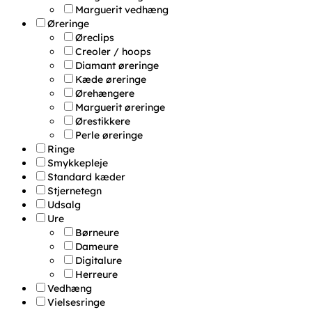
Marguerit vedhæng
Øreringe
Øreclips
Creoler / hoops
Diamant øreringe
Kæde øreringe
Ørehængere
Marguerit øreringe
Ørestikkere
Perle øreringe
Ringe
Smykkepleje
Standard kæder
Stjernetegn
Udsalg
Ure
Børneure
Dameure
Digitalure
Herreure
Vedhæng
Vielsesringe