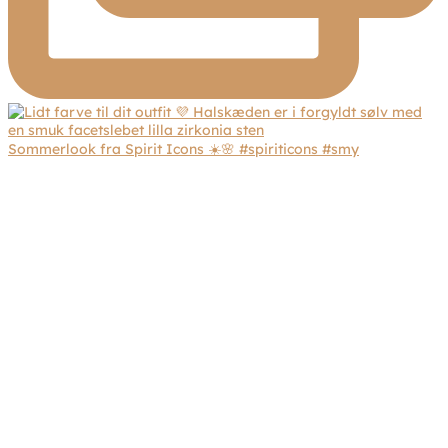
Sommerlook fra Spirit Icons ☀️🌸 #spiriticons #smy