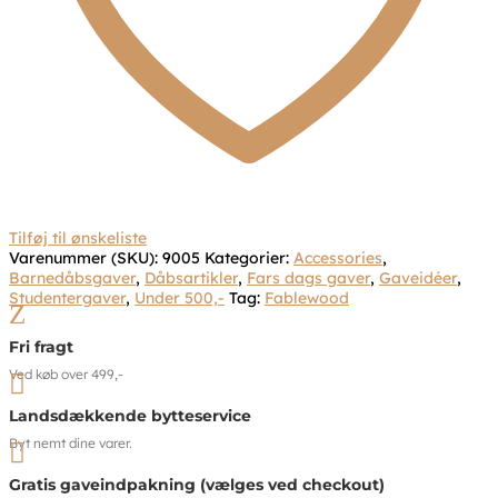
Tilføj til ønskeliste
Varenummer (SKU):
9005
Kategorier:
Accessories
,
Barnedåbsgaver
,
Dåbsartikler
,
Fars dags gaver
,
Gaveidéer
,
Studentergaver
,
Under 500,-
Tag:
Fablewood
Z
Fri fragt
Ved køb over 499,-

Landsdækkende bytteservice
Byt nemt dine varer.

Gratis gaveindpakning (vælges ved checkout)