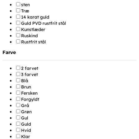
sten
Træ
14 karat guld
Guld PVD rustfrit stål
Kunstlæder
Ruskind
Rustfrit stål
Farve
2 farvet
3 farvet
Blå
Brun
Fersken
Forgyldt
Grå
Grøn
Gul
Guld
Hvid
Klar