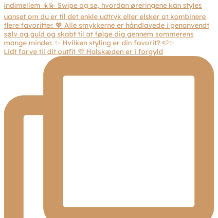
Lidt farve til dit outfit 💜 Halskæden er i forgyld