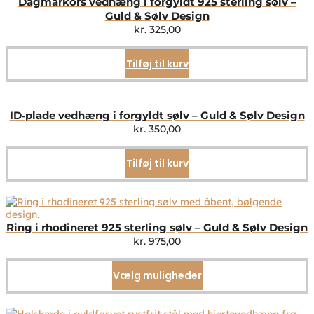
Dagmarkors vedhæng i forgyldt 925 sterling sølv –
Guld & Sølv Design
kr.
325,00
Tilføj til kurv
ID‑plade vedhæng i forgyldt sølv – Guld & Sølv Design
kr.
350,00
Tilføj til kurv
Ring i rhodineret 925 sterling sølv – Guld & Sølv Design
kr.
975,00
Vælg muligheder
Dette
vare
har
flere