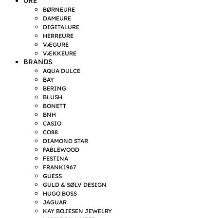
URE
BØRNEURE
DAMEURE
DIGITALURE
HERREURE
VÆGURE
VÆKKEURE
BRANDS
AQUA DULCE
BAY
BERING
BLUSH
BONETT
BNH
CASIO
CO88
DIAMOND STAR
FABLEWOOD
FESTINA
FRANK1967
GUESS
GULD & SØLV DESIGN
HUGO BOSS
JAGUAR
KAY BOJESEN JEWELRY