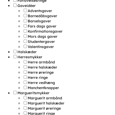
Forlovelsesringe
Gaveidéer
Adventsgaver
Barnedåbsgaver
Barselsgaver
Fars dags gaver
Konfirmationsgaver
Mors dags gaver
Studentergaver
Valentinsgaver
Halskæder
Herresmykker
Herre armbånd
Herre halskæder
Herre øreringe
Herre ringe
Herre vedhæng
Manchentknapper
Margueritsmykker
Marguerit armbånd
Marguerit halskæder
Marguerit øreringe
Marguerit ringe