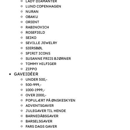
LADY DIAMANTER
LUND COPENHAGEN
NURAN
OBAKU
ORIENT
RABINOVICH
ROSEFIELD
SEIKO
SEVILLE JEWELRY
SIERSBØL
SPIRIT ICONS
SUSANNE FRIIS BJØRNER
TOMMY HILFIGER
ZIPPO
GAVEIDÉER
UNDER 500,-
500-999,-
1000-1999,-
OVER 2000,-
POPULÆRT PÅ ØNSKESKYEN
ADVENTSGAVER
JULEGAVER TIL HENDE
BARNEDÅBSGAVER
BARSELSGAVER
FARS DAGS GAVER