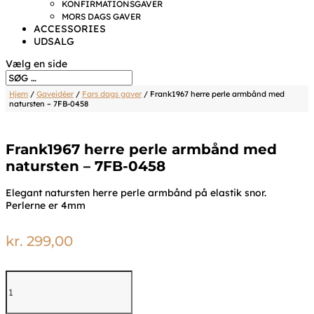
KONFIRMATIONSGAVER
MORS DAGS GAVER
ACCESSORIES
UDSALG
Vælg en side
Hjem
/
Gaveidéer
/
Fars dags gaver
/ Frank1967 herre perle armbånd med
natursten – 7FB-0458
Frank1967 herre perle armbånd med
natursten – 7FB-0458
Elegant natursten herre perle armbånd på elastik snor.
Perlerne er 4mm
kr.
299,00
Frank1967
herre
perle