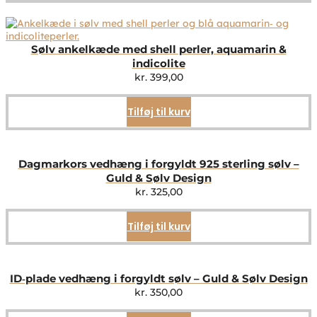
Sølv ankelkæde med shell perler, aquamarin &
indicolite
kr.
399,00
Tilføj til kurv
Dagmarkors vedhæng i forgyldt 925 sterling sølv –
Guld & Sølv Design
kr.
325,00
Tilføj til kurv
ID‑plade vedhæng i forgyldt sølv – Guld & Sølv Design
kr.
350,00