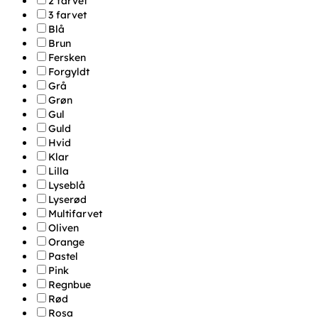
2 farvet
3 farvet
Blå
Brun
Fersken
Forgyldt
Grå
Grøn
Gul
Guld
Hvid
Klar
Lilla
Lyseblå
Lyserød
Multifarvet
Oliven
Orange
Pastel
Pink
Regnbue
Rød
Rosa