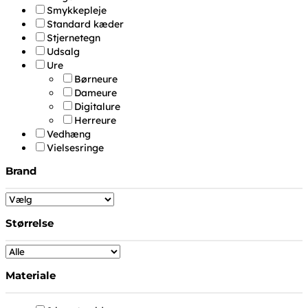
Smykkepleje
Standard kæder
Stjernetegn
Udsalg
Ure
Børneure
Dameure
Digitalure
Herreure
Vedhæng
Vielsesringe
Brand
Størrelse
Materiale