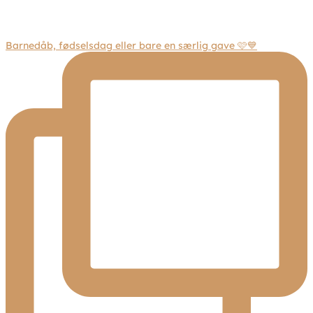
Barnedåb, fødselsdag eller bare en særlig gave 🩷💙