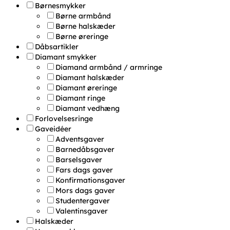
Børnesmykker
Børne armbånd
Børne halskæder
Børne øreringe
Dåbsartikler
Diamant smykker
Diamand armbånd / armringe
Diamant halskæder
Diamant øreringe
Diamant ringe
Diamant vedhæng
Forlovelsesringe
Gaveidéer
Adventsgaver
Barnedåbsgaver
Barselsgaver
Fars dags gaver
Konfirmationsgaver
Mors dags gaver
Studentergaver
Valentinsgaver
Halskæder