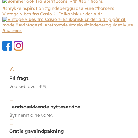
Vintage vibes fra Casio ✨ Et ikonisk ur der aldri
Z
Fri fragt
Ved køb over 499,-

Landsdækkende bytteservice
Byt nemt dine varer.

Gratis gaveindpakning