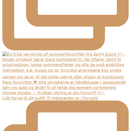
Lidt farve til dit outfit 💜 Halskæden er i forgyld