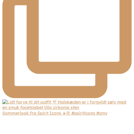
Sommerlook fra Spirit Icons ☀️🌸 #spiriticons #smy