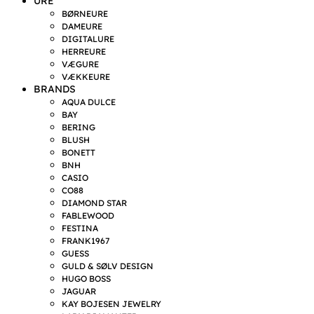
URE
BØRNEURE
DAMEURE
DIGITALURE
HERREURE
VÆGURE
VÆKKEURE
BRANDS
AQUA DULCE
BAY
BERING
BLUSH
BONETT
BNH
CASIO
CO88
DIAMOND STAR
FABLEWOOD
FESTINA
FRANK1967
GUESS
GULD & SØLV DESIGN
HUGO BOSS
JAGUAR
KAY BOJESEN JEWELRY