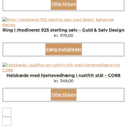
Tilføj til kurv
Ring i rhodineret 925 sterling sølv – Guld & Sølv Design
kr.
975,00
Vælg muligheder
Dette
vare
har
flere
varianter.
Mulighederne
Halskæde med hjertevedhæng i rustfrit stål – CO88
kan
kr.
349,00
vælges
på
Tilføj til kurv
varesiden