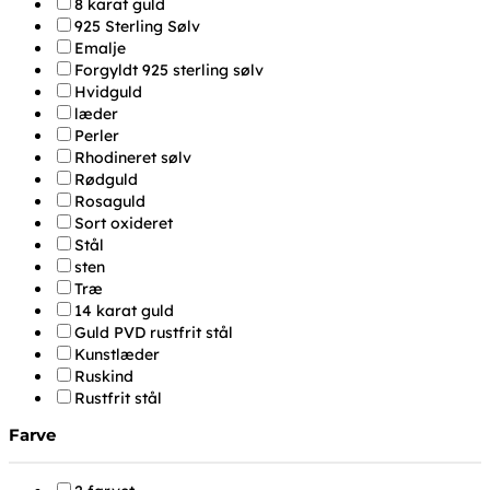
8 karat guld
925 Sterling Sølv
Emalje
Forgyldt 925 sterling sølv
Hvidguld
læder
Perler
Rhodineret sølv
Rødguld
Rosaguld
Sort oxideret
Stål
sten
Træ
14 karat guld
Guld PVD rustfrit stål
Kunstlæder
Ruskind
Rustfrit stål
Farve