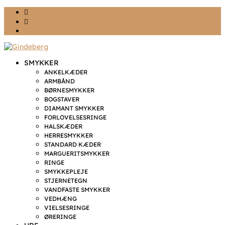
Ønskeliste
Min konto
kr. 0,00
SMYKKER
ANKELKÆDER
ARMBÅND
BØRNESMYKKER
BOGSTAVER
DIAMANT SMYKKER
FORLOVELSESRINGE
HALSKÆDER
HERRESMYKKER
STANDARD KÆDER
MARGUERITSMYKKER
RINGE
SMYKKEPLEJE
STJERNETEGN
VANDFASTE SMYKKER
VEDHÆNG
VIELSESRINGE
ØRERINGE