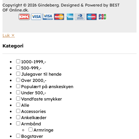
Copyright © 2026 Gindeberg. Designed & Powered by BEST
OF Online.dk.
Luk ✕
Kategori
1000-1999,-
500-999,-
Julegaver til hende
Over 2000,-
Populært på ønskeskyen
Under 500,-
Vandfaste smykker
Alle
Accessories
Ankelkæder
Armbånd
Armringe
Bogstaver