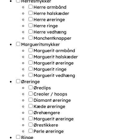
Herresmykker
Herre armbånd
Herre halskæder
Herre øreringe
Herre ringe
Herre vedhæng
Manchentknapper
Margueritsmykker
Marguerit armbånd
Marguerit halskæder
Marguerit øreringe
Marguerit ringe
Marguerit vedhæng
Øreringe
Øreclips
Creoler / hoops
Diamant øreringe
Kæde øreringe
Ørehængere
Marguerit øreringe
Ørestikkere
Perle øreringe
Ringe