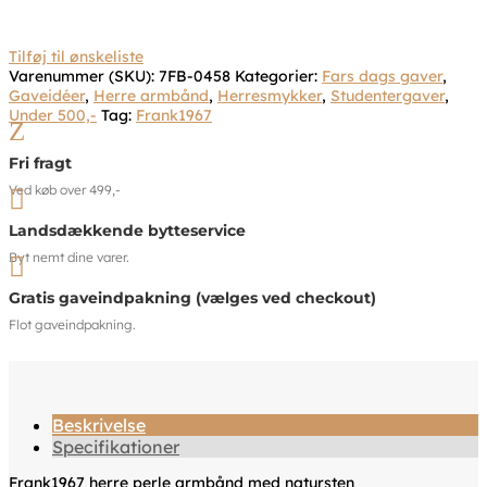
Tilføj til ønskeliste
Varenummer (SKU):
7FB-0458
Kategorier:
Fars dags gaver
,
Gaveidéer
,
Herre armbånd
,
Herresmykker
,
Studentergaver
,
Under 500,-
Tag:
Frank1967
Z
Fri fragt
Ved køb over 499,-

Landsdækkende bytteservice
Byt nemt dine varer.

Gratis gaveindpakning (vælges ved checkout)
Flot gaveindpakning.
Beskrivelse
Specifikationer
Frank1967 herre perle armbånd med natursten