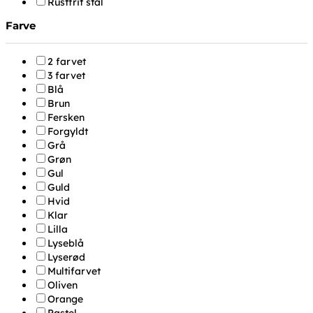
Rustfrit stål
Farve
2 farvet
3 farvet
Blå
Brun
Fersken
Forgyldt
Grå
Grøn
Gul
Guld
Hvid
Klar
Lilla
Lyseblå
Lyserød
Multifarvet
Oliven
Orange
Pastel