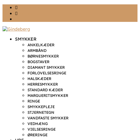
Ønskeliste
Min konto
kr. 0,00
SMYKKER
ANKELKÆDER
ARMBÅND
BØRNESMYKKER
BOGSTAVER
DIAMANT SMYKKER
FORLOVELSESRINGE
HALSKÆDER
HERRESMYKKER
STANDARD KÆDER
MARGUERITSMYKKER
RINGE
SMYKKEPLEJE
STJERNETEGN
VANDFASTE SMYKKER
VEDHÆNG
VIELSESRINGE
ØRERINGE