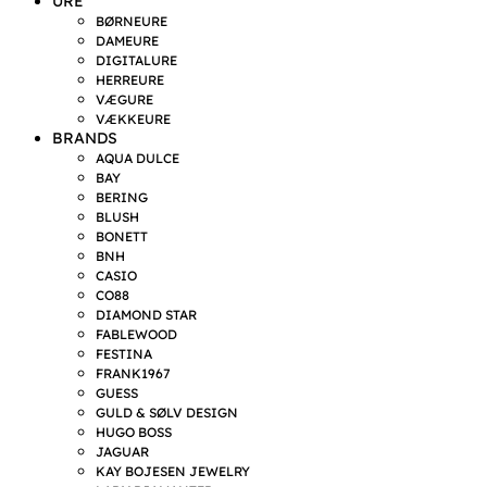
URE
BØRNEURE
DAMEURE
DIGITALURE
HERREURE
VÆGURE
VÆKKEURE
BRANDS
AQUA DULCE
BAY
BERING
BLUSH
BONETT
BNH
CASIO
CO88
DIAMOND STAR
FABLEWOOD
FESTINA
FRANK1967
GUESS
GULD & SØLV DESIGN
HUGO BOSS
JAGUAR
KAY BOJESEN JEWELRY