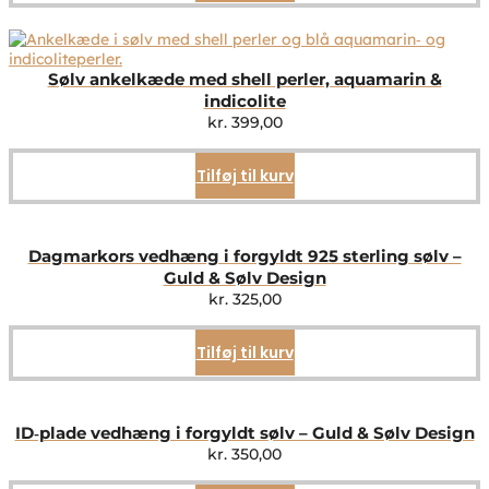
Sølv ankelkæde med shell perler, aquamarin &
indicolite
kr.
399,00
Tilføj til kurv
Dagmarkors vedhæng i forgyldt 925 sterling sølv –
Guld & Sølv Design
kr.
325,00
Tilføj til kurv
ID‑plade vedhæng i forgyldt sølv – Guld & Sølv Design
kr.
350,00