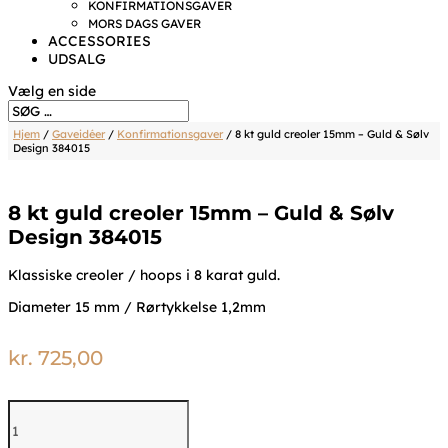
KONFIRMATIONSGAVER
MORS DAGS GAVER
ACCESSORIES
UDSALG
Vælg en side
Hjem
/
Gaveidéer
/
Konfirmationsgaver
/ 8 kt guld creoler 15mm – Guld & Sølv
Design 384015
8 kt guld creoler 15mm – Guld & Sølv
Design 384015
Klassiske creoler / hoops i 8 karat guld.
Diameter 15 mm / Rørtykkelse 1,2mm
kr.
725,00
8
kt
guld