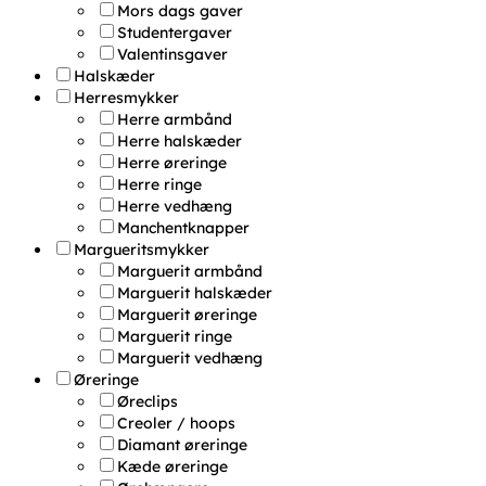
Mors dags gaver
Studentergaver
Valentinsgaver
Halskæder
Herresmykker
Herre armbånd
Herre halskæder
Herre øreringe
Herre ringe
Herre vedhæng
Manchentknapper
Margueritsmykker
Marguerit armbånd
Marguerit halskæder
Marguerit øreringe
Marguerit ringe
Marguerit vedhæng
Øreringe
Øreclips
Creoler / hoops
Diamant øreringe
Kæde øreringe