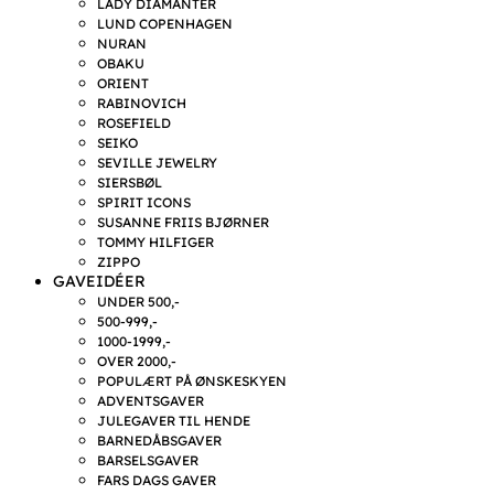
LADY DIAMANTER
LUND COPENHAGEN
NURAN
OBAKU
ORIENT
RABINOVICH
ROSEFIELD
SEIKO
SEVILLE JEWELRY
SIERSBØL
SPIRIT ICONS
SUSANNE FRIIS BJØRNER
TOMMY HILFIGER
ZIPPO
GAVEIDÉER
UNDER 500,-
500-999,-
1000-1999,-
OVER 2000,-
POPULÆRT PÅ ØNSKESKYEN
ADVENTSGAVER
JULEGAVER TIL HENDE
BARNEDÅBSGAVER
BARSELSGAVER
FARS DAGS GAVER