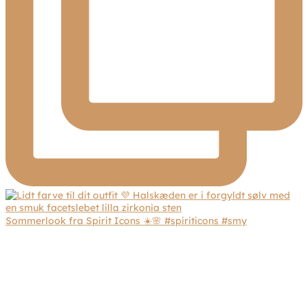
Sommerlook fra Spirit Icons ☀️🌸 #spiriticons #smy