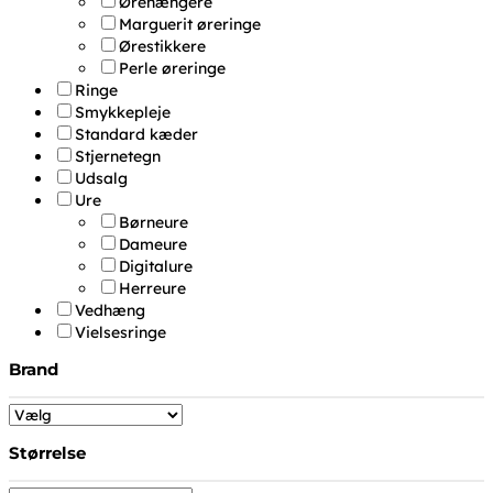
Ørehængere
Marguerit øreringe
Ørestikkere
Perle øreringe
Ringe
Smykkepleje
Standard kæder
Stjernetegn
Udsalg
Ure
Børneure
Dameure
Digitalure
Herreure
Vedhæng
Vielsesringe
Brand
Størrelse