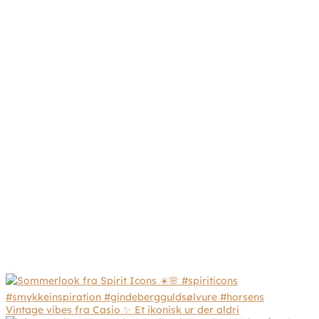
Vintage vibes fra Casio ✨ Et ikonisk ur der aldri