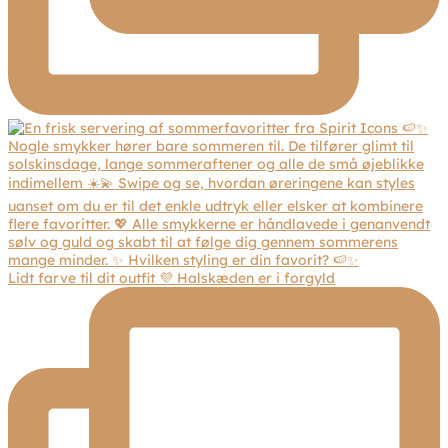
Lidt farve til dit outfit 💜 Halskæden er i forgyld