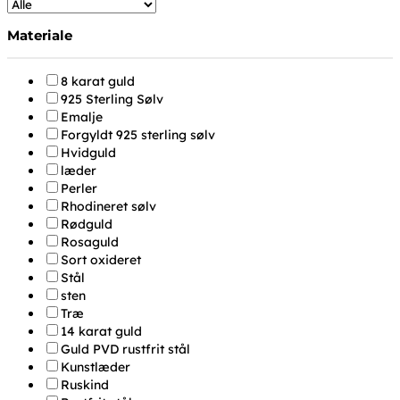
Materiale
8 karat guld
925 Sterling Sølv
Emalje
Forgyldt 925 sterling sølv
Hvidguld
læder
Perler
Rhodineret sølv
Rødguld
Rosaguld
Sort oxideret
Stål
sten
Træ
14 karat guld
Guld PVD rustfrit stål
Kunstlæder
Ruskind