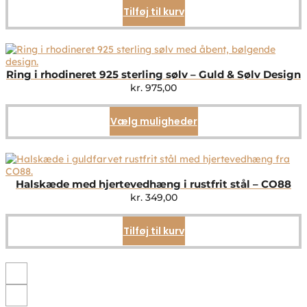
Tilføj til kurv
Ring i rhodineret 925 sterling sølv – Guld & Sølv Design
kr.
975,00
Vælg muligheder
Dette
vare
har
flere
varianter.
Mulighederne
Halskæde med hjertevedhæng i rustfrit stål – CO88
kan
kr.
349,00
vælges
på
Tilføj til kurv
varesiden