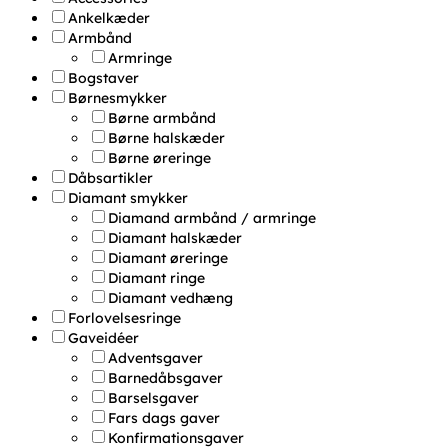
Ankelkæder
Armbånd
Armringe
Bogstaver
Børnesmykker
Børne armbånd
Børne halskæder
Børne øreringe
Dåbsartikler
Diamant smykker
Diamand armbånd / armringe
Diamant halskæder
Diamant øreringe
Diamant ringe
Diamant vedhæng
Forlovelsesringe
Gaveidéer
Adventsgaver
Barnedåbsgaver
Barselsgaver
Fars dags gaver
Konfirmationsgaver