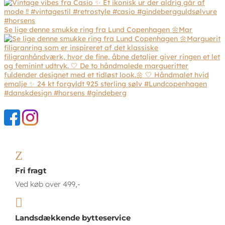
Se lige denne smukke ring fra Lund Copenhagen 🌼Mar
Z
Fri fragt
Ved køb over 499,-

Landsdækkende bytteservice