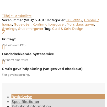
Tilføj til ønskeliste
Varenummer (SKU):
384015
Kategorier:
500-999,-
,
Creoler /
hoops
,
Gaveidéer
,
Konfirmationsgaver
,
Mors dags gaver
,
Øreringe
,
Studentergaver
Tag:
Guld & Sølv Design
Z
Fri fragt
Ved køb over 499,-

Landsdækkende bytteservice
Byt nemt dine varer.

Gratis gaveindpakning (vælges ved checkout)
Flot gaveindpakning.
Beskrivelse
Specifikationer
Fabrikantinformation