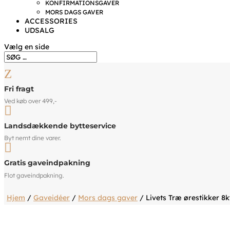
KONFIRMATIONSGAVER
MORS DAGS GAVER
ACCESSORIES
UDSALG
Vælg en side
Z
Fri fragt
Ved køb over 499,-

Landsdækkende bytteservice
Byt nemt dine varer.

Gratis gaveindpakning
Flot gaveindpakning.
Hjem
/
Gaveidéer
/
Mors dags gaver
/ Livets Træ ørestikker 8