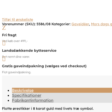
Tilføj til ønskeliste
Varenummer (SKU):
5586/08
Kategorier:
Gaveidéer
,
Mors dags 
Z
Fri fragt
Ved køb over 499,-

Landsdækkende bytteservice
Byt nemt dine varer.

Gratis gaveindpakning (vælges ved checkout)
Flot gaveindpakning.
Beskrivelse
Specifikationer
Fabrikantinformation
Flotte ørestikker i 8 karat guld med livets træ symbol.