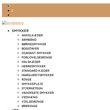
Ønskeliste
Min konto
kr. 0,00
SMYKKER
ANKELKÆDER
ARMBÅND
BØRNESMYKKER
BOGSTAVER
DIAMANT SMYKKER
FORLOVELSESRINGE
HALSKÆDER
HERRESMYKKER
STANDARD KÆDER
MARGUERITSMYKKER
RINGE
SMYKKEPLEJE
STJERNETEGN
VANDFASTE SMYKKER
VEDHÆNG
VIELSESRINGE
ØRERINGE