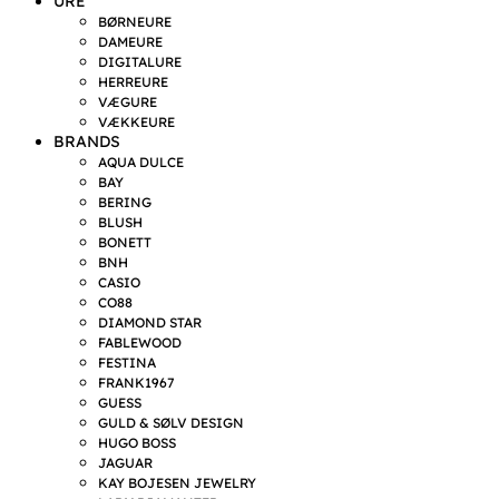
URE
BØRNEURE
DAMEURE
DIGITALURE
HERREURE
VÆGURE
VÆKKEURE
BRANDS
AQUA DULCE
BAY
BERING
BLUSH
BONETT
BNH
CASIO
CO88
DIAMOND STAR
FABLEWOOD
FESTINA
FRANK1967
GUESS
GULD & SØLV DESIGN
HUGO BOSS
JAGUAR
KAY BOJESEN JEWELRY