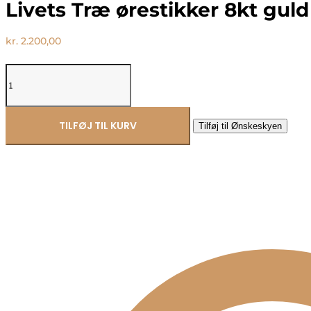
Livets Træ ørestikker 8kt gul
kr.
2.200,00
Livets
Træ
ørestikker
8kt
guld
TILFØJ TIL KURV
Tilføj til Ønskeskyen
10mm
-
5586/08
antal