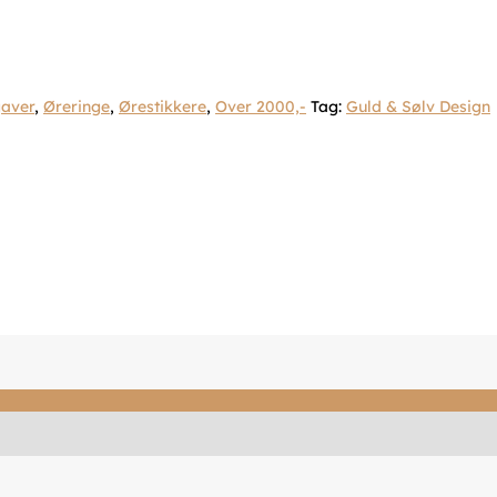
gaver
,
Øreringe
,
Ørestikkere
,
Over 2000,-
Tag:
Guld & Sølv Design