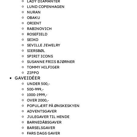
LADY DIAMANTER
LUND COPENHAGEN
NURAN
OBAKU
ORIENT
RABINOVICH
ROSEFIELD
SEIKO
SEVILLE JEWELRY
SIERSBØL
SPIRIT ICONS
SUSANNE FRIIS BJØRNER
TOMMY HILFIGER
ZIPPO
GAVEIDÉER
UNDER 500,-
500-999,-
1000-1999,-
OVER 2000,-
POPULÆRT PÅ ØNSKESKYEN
ADVENTSGAVER
JULEGAVER TIL HENDE
BARNEDÅBSGAVER
BARSELSGAVER
FARS DAGS GAVER