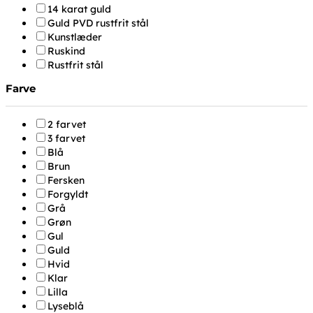
14 karat guld
Guld PVD rustfrit stål
Kunstlæder
Ruskind
Rustfrit stål
Farve
2 farvet
3 farvet
Blå
Brun
Fersken
Forgyldt
Grå
Grøn
Gul
Guld
Hvid
Klar
Lilla
Lyseblå