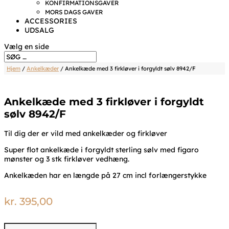
KONFIRMATIONSGAVER
MORS DAGS GAVER
ACCESSORIES
UDSALG
Vælg en side
Hjem
/
Ankelkæder
/ Ankelkæde med 3 firkløver i forgyldt sølv 8942/F
Ankelkæde med 3 firkløver i forgyldt
sølv 8942/F
Til dig der er vild med ankelkæder og firkløver
Super flot ankelkæde i forgyldt sterling sølv med figaro
mønster og 3 stk firkløver vedhæng.
Ankelkæden har en længde på 27 cm incl forlængerstykke
kr.
395,00
Ankelkæde