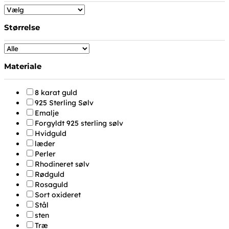
Størrelse
Materiale
8 karat guld
925 Sterling Sølv
Emalje
Forgyldt 925 sterling sølv
Hvidguld
læder
Perler
Rhodineret sølv
Rødguld
Rosaguld
Sort oxideret
Stål
sten
Træ