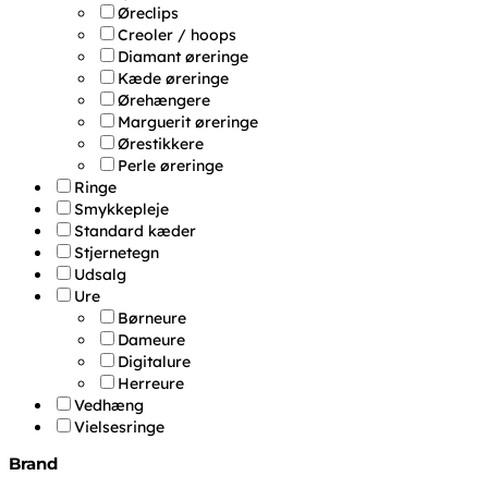
Øreclips
Creoler / hoops
Diamant øreringe
Kæde øreringe
Ørehængere
Marguerit øreringe
Ørestikkere
Perle øreringe
Ringe
Smykkepleje
Standard kæder
Stjernetegn
Udsalg
Ure
Børneure
Dameure
Digitalure
Herreure
Vedhæng
Vielsesringe
Brand