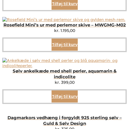
Tilføj til kurv
Rosefield Mini’s ur med perlemor skive – MWGMG-M02
kr.
1.195,00
Tilføj til kurv
Sølv ankelkæde med shell perler, aquamarin &
indicolite
kr.
399,00
Tilføj til kurv
Dagmarkors vedhæng i forgyldt 925 sterling sølv –
Guld & Sølv Design