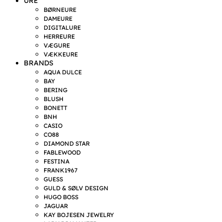
URE
BØRNEURE
DAMEURE
DIGITALURE
HERREURE
VÆGURE
VÆKKEURE
BRANDS
AQUA DULCE
BAY
BERING
BLUSH
BONETT
BNH
CASIO
CO88
DIAMOND STAR
FABLEWOOD
FESTINA
FRANK1967
GUESS
GULD & SØLV DESIGN
HUGO BOSS
JAGUAR
KAY BOJESEN JEWELRY