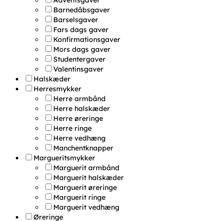
Adventsgaver
Barnedåbsgaver
Barselsgaver
Fars dags gaver
Konfirmationsgaver
Mors dags gaver
Studentergaver
Valentinsgaver
Halskæder
Herresmykker
Herre armbånd
Herre halskæder
Herre øreringe
Herre ringe
Herre vedhæng
Manchentknapper
Margueritsmykker
Marguerit armbånd
Marguerit halskæder
Marguerit øreringe
Marguerit ringe
Marguerit vedhæng
Øreringe