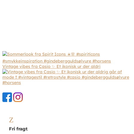
Vintage vibes fra Casio ✨ Et ikonisk ur der aldri
Z
Fri fragt