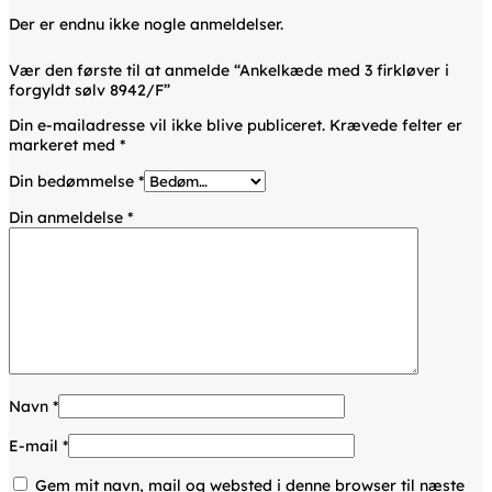
Der er endnu ikke nogle anmeldelser.
Vær den første til at anmelde “Ankelkæde med 3 firkløver i
forgyldt sølv 8942/F”
Din e-mailadresse vil ikke blive publiceret.
Krævede felter er
markeret med
*
Din bedømmelse
*
Din anmeldelse
*
Navn
*
E-mail
*
Gem mit navn, mail og websted i denne browser til næste