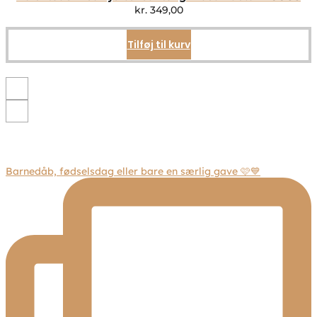
kan
kr.
349,00
vælges
på
Tilføj til kurv
varesiden
Barnedåb, fødselsdag eller bare en særlig gave 🩷💙