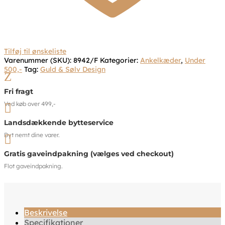
Tilføj til ønskeliste
Varenummer (SKU):
8942/F
Kategorier:
Ankelkæder
,
Under
500,-
Tag:
Guld & Sølv Design
Z
Fri fragt
Ved køb over 499,-

Landsdækkende bytteservice
Byt nemt dine varer.

Gratis gaveindpakning (vælges ved checkout)
Flot gaveindpakning.
Beskrivelse
Specifikationer