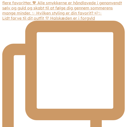
Lidt farve til dit outfit 💜 Halskæden er i forgyld