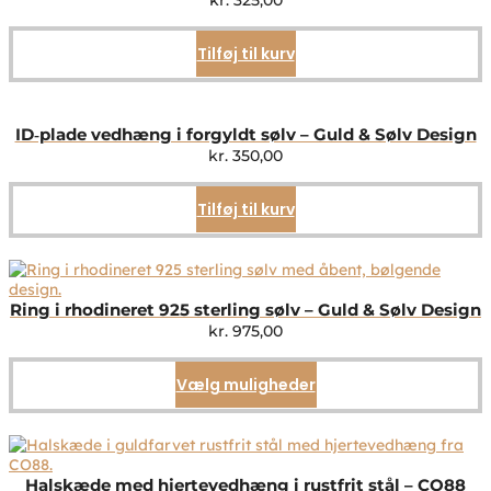
kr.
325,00
Tilføj til kurv
ID‑plade vedhæng i forgyldt sølv – Guld & Sølv Design
kr.
350,00
Tilføj til kurv
Ring i rhodineret 925 sterling sølv – Guld & Sølv Design
kr.
975,00
Vælg muligheder
Dette
vare
har
flere
varianter.
Mulighederne
Halskæde med hjertevedhæng i rustfrit stål – CO88