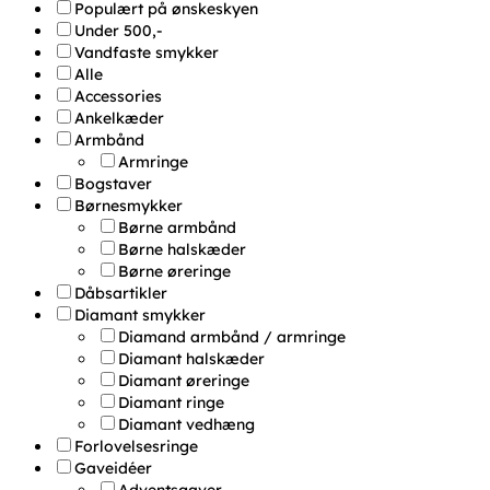
Populært på ønskeskyen
Under 500,-
Vandfaste smykker
Alle
Accessories
Ankelkæder
Armbånd
Armringe
Bogstaver
Børnesmykker
Børne armbånd
Børne halskæder
Børne øreringe
Dåbsartikler
Diamant smykker
Diamand armbånd / armringe
Diamant halskæder
Diamant øreringe
Diamant ringe
Diamant vedhæng
Forlovelsesringe
Gaveidéer