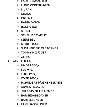
LADY DIAMANTER
LUND COPENHAGEN
NURAN
OBAKU
ORIENT
RABINOVICH
ROSEFIELD
SEIKO
SEVILLE JEWELRY
SIERSBØL
SPIRIT ICONS
SUSANNE FRIIS BJØRNER
TOMMY HILFIGER
ZIPPO
GAVEIDÉER
UNDER 500,-
500-999,-
1000-1999,-
OVER 2000,-
POPULÆRT PÅ ØNSKESKYEN
ADVENTSGAVER
JULEGAVER TIL HENDE
BARNEDÅBSGAVER
BARSELSGAVER
FARS DAGS GAVER