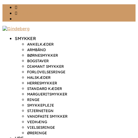
Ønskeliste
Min konto
kr. 0,00
SMYKKER
ANKELKÆDER
ARMBÅND
BØRNESMYKKER
BOGSTAVER
DIAMANT SMYKKER
FORLOVELSESRINGE
HALSKÆDER
HERRESMYKKER
STANDARD KÆDER
MARGUERITSMYKKER
RINGE
SMYKKEPLEJE
STJERNETEGN
VANDFASTE SMYKKER
VEDHÆNG
VIELSESRINGE
ØRERINGE