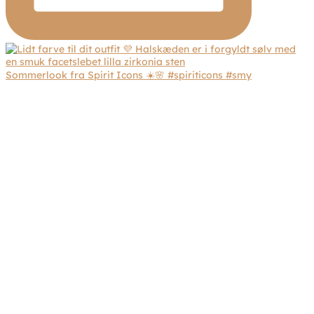
Sommerlook fra Spirit Icons ☀️🌸 #spiriticons #smy