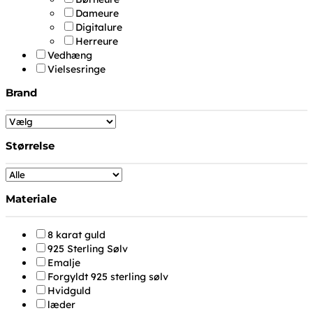
Dameure
Digitalure
Herreure
Vedhæng
Vielsesringe
Brand
Størrelse
Materiale
8 karat guld
925 Sterling Sølv
Emalje
Forgyldt 925 sterling sølv
Hvidguld
læder