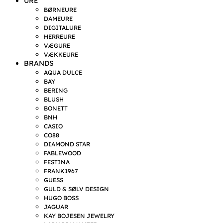
URE
BØRNEURE
DAMEURE
DIGITALURE
HERREURE
VÆGURE
VÆKKEURE
BRANDS
AQUA DULCE
BAY
BERING
BLUSH
BONETT
BNH
CASIO
CO88
DIAMOND STAR
FABLEWOOD
FESTINA
FRANK1967
GUESS
GULD & SØLV DESIGN
HUGO BOSS
JAGUAR
KAY BOJESEN JEWELRY