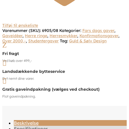
Tilføj til ønskeliste
Varenummer (SKU):
6905/08
Kategorier:
Fars dags gaver
,
Gaveidéer
,
Herre ringe
,
Herresmykker
,
Konfirmationsgaver
,
Over 2000,-
,
Studentergaver
Tag:
Guld & Sølv Design
Z
Fri fragt
Ved køb over 499,-

Landsdækkende bytteservice
Byt nemt dine varer.

Gratis gaveindpakning (vælges ved checkout)
Flot gaveindpakning.
Beskrivelse
Specifikationer