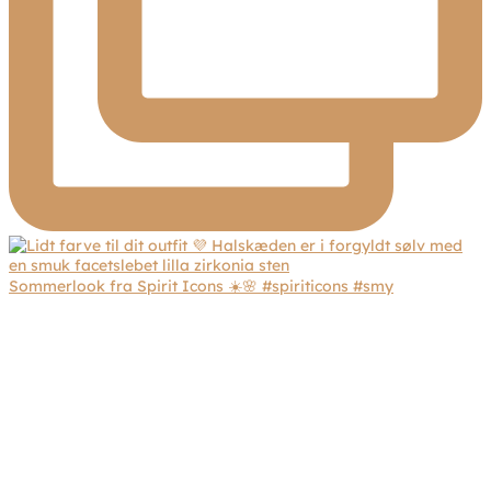
Sommerlook fra Spirit Icons ☀️🌸 #spiriticons #smy