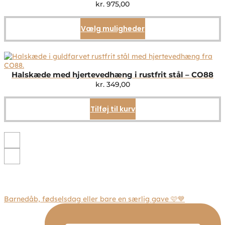
kr.
975,00
Vælg muligheder
Dette
vare
har
flere
varianter.
Mulighederne
Halskæde med hjertevedhæng i rustfrit stål – CO88
kan
kr.
349,00
vælges
på
Tilføj til kurv
varesiden
Barnedåb, fødselsdag eller bare en særlig gave 🩷💙