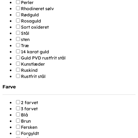
Perler
Rhodineret sølv
Rødguld
Rosaguld
Sort oxideret
Stål
sten
Træ
14 karat guld
Guld PVD rustfrit stål
Kunstlæder
Ruskind
Rustfrit stål
Farve
2 farvet
3 farvet
Blå
Brun
Fersken
Forgyldt