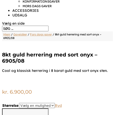
KONFIRMATIONSGAVER
MORS DAGS GAVER
ACCESSORIES
UDSALG
Vælg en side
Hjem
/
Gaveidéer
/
Fars dags gaver
/ 8kt guld herrering med sort onyx –
6905/08
8kt guld herrering med sort onyx –
6905/08
Cool og klassisk herrering i 8 karat guld med sort onyx sten.
kr.
6.900,00
Størrelse
Ryd
8kt