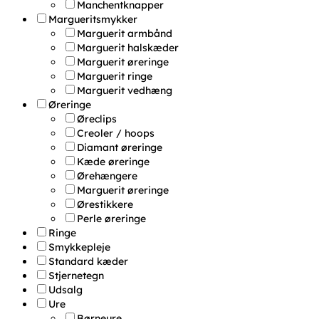
Manchentknapper
Margueritsmykker
Marguerit armbånd
Marguerit halskæder
Marguerit øreringe
Marguerit ringe
Marguerit vedhæng
Øreringe
Øreclips
Creoler / hoops
Diamant øreringe
Kæde øreringe
Ørehængere
Marguerit øreringe
Ørestikkere
Perle øreringe
Ringe
Smykkepleje
Standard kæder
Stjernetegn
Udsalg
Ure
Børneure