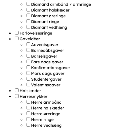
Diamand armbånd / armringe
Diamant halskæder
Diamant øreringe
Diamant ringe
Diamant vedhæng
Forlovelsesringe
Gaveidéer
Adventsgaver
Barnedåbsgaver
Barselsgaver
Fars dags gaver
Konfirmationsgaver
Mors dags gaver
Studentergaver
Valentinsgaver
Halskæder
Herresmykker
Herre armbånd
Herre halskæder
Herre øreringe
Herre ringe
Herre vedhæng