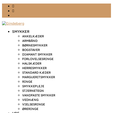
Ønskeliste
Min konto
kr. 0,00
SMYKKER
ANKELKÆDER
ARMBÅND
BØRNESMYKKER
BOGSTAVER
DIAMANT SMYKKER
FORLOVELSESRINGE
HALSKÆDER
HERRESMYKKER
STANDARD KÆDER
MARGUERITSMYKKER
RINGE
SMYKKEPLEJE
STJERNETEGN
VANDFASTE SMYKKER
VEDHÆNG
VIELSESRINGE
ØRERINGE