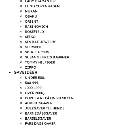
LADY DIAMANTER
LUND COPENHAGEN
NURAN
OBAKU
ORIENT
RABINOVICH
ROSEFIELD
SEIKO
SEVILLE JEWELRY
SIERSBØL
SPIRIT ICONS
SUSANNE FRIIS BJØRNER
TOMMY HILFIGER
ZIPPO
GAVEIDÉER
UNDER 500,-
500-999,-
1000-1999,-
OVER 2000,-
POPULÆRT PÅ ØNSKESKYEN
ADVENTSGAVER
JULEGAVER TIL HENDE
BARNEDÅBSGAVER
BARSELSGAVER
FARS DAGS GAVER