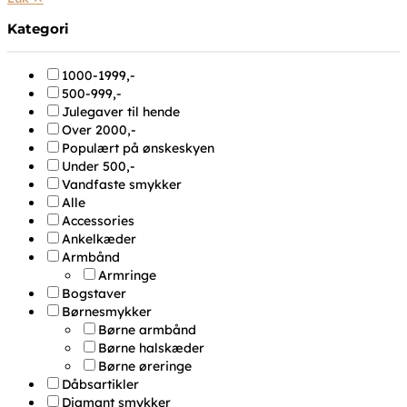
Kategori
1000-1999,-
500-999,-
Julegaver til hende
Over 2000,-
Populært på ønskeskyen
Under 500,-
Vandfaste smykker
Alle
Accessories
Ankelkæder
Armbånd
Armringe
Bogstaver
Børnesmykker
Børne armbånd
Børne halskæder
Børne øreringe
Dåbsartikler
Diamant smykker