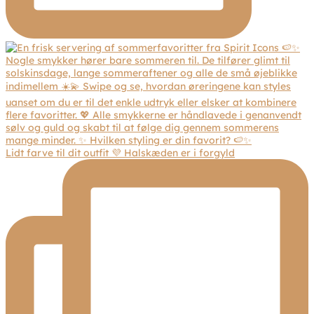
Lidt farve til dit outfit 💜 Halskæden er i forgyld