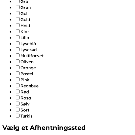
Grå
Grøn
Gul
Guld
Hvid
Klar
Lilla
Lyseblå
Lyserød
Multifarvet
Oliven
Orange
Pastel
Pink
Regnbue
Rød
Rosa
Sølv
Sort
Turkis
Vælg et Afhentningssted