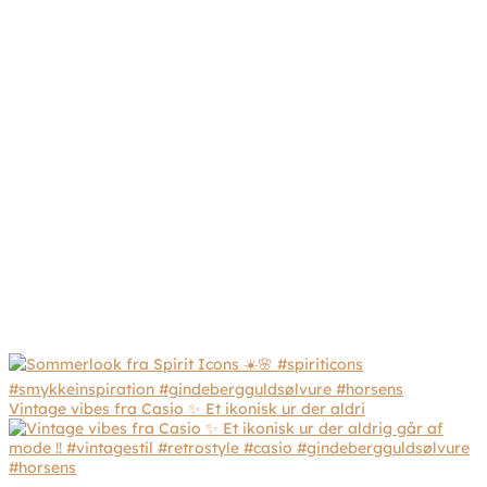
Vintage vibes fra Casio ✨ Et ikonisk ur der aldri